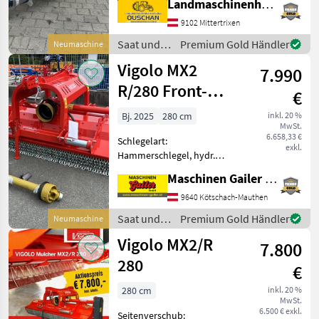
Landmaschinenhandel Ouschan Anton
Seitenverschub, Walzen,
Freilauf im Getriebe,
9102 Mittertrixen
Kettenschutz, seitliche
Saat und
Premium Gold Händler
Neumaschine
Kufen, Bodenstützwalze,
Pflege /
Vigolo MX2
automatische Riemenspan
7.990
Vigolo
R/280 Front-
€
Heckmulcher
Bj. 2025
280 cm
inkl. 20 %
MwSt.
6.658,33 €
Schlegelart:
exkl.
Hammerschlegel, hydr.
Seitenverschub, Walzen,
Maschinen Gailer GmbH
Freilauf im Getriebe
Neumaschine-Profimulcher
9640 Kötschach-Mauthen
mit folgender Ausstattung:
Saat und
Premium Gold Händler
Neumaschine
* Doppelbock Kat II für
Pflege /
Vigolo MX2/R
Front- und
7.800
Vigolo
280
€
280 cm
inkl. 20 %
MwSt.
6.500 € exkl.
Seitenverschub: