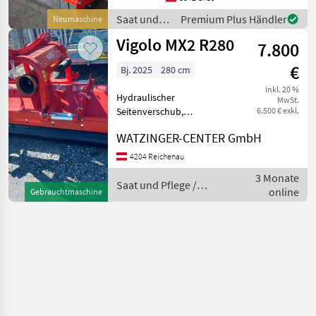
Laufwalze Vigolo Häcksler
Saat und
Premium Plus Händler
Neumaschine
MX3/R 280 Heck-Front mit
Pflege /
Vigolo MX2 R280
doppeltem Gehäu
7.800
Vigolo
€
Bj. 2025
280 cm
inkl. 20 %
Hydraulischer
MwSt.
Seitenverschub,
6.500 € exkl.
Gelenkwelle, Doppeltes
WATZINGER-CENTER GmbH
Gehäuse, Front und
Heckanbaubock Saat und
4204 Reichenau
Pflege Schlegler /
3 Monate
Schlägelhäcksler
Saat und Pflege /
online
Gebrauchtmaschine
Vigolo