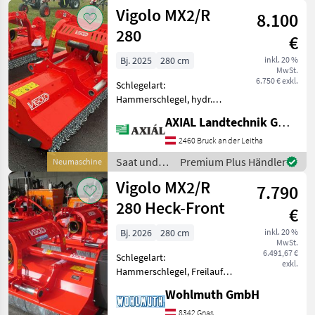
Pflege /
Vigolo MX2/R
8.100
Vigolo
280
€
Bj. 2025
280 cm
inkl. 20 %
MwSt.
6.750 € exkl.
Schlegelart:
Hammerschlegel, hydr.
Seitenverschub, Walzen,
AXIAL Landtechnik GmbH
Freilauf im Getriebe Der
VIGOLO Front-
2460 Bruck an der Leitha
Heckmulcher MX2 R/280
Saat und
Premium Plus Händler
Neumaschine
des Baujahres 2025 ist ein
Pflege /
Vigolo MX2/R
hochmodernes Mulchger
7.790
Vigolo
280 Heck-Front
€
Bj. 2026
280 cm
inkl. 20 %
MwSt.
6.491,67 €
Schlegelart:
exkl.
Hammerschlegel, Freilauf:
Freilauf im Getriebe,
Wohlmuth GmbH
Seitenverschub:
hydraulisch, rückwärtige
8342 Gnas