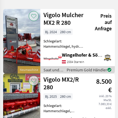
verfeinern
Vigolo Mulcher
Preis
Kategorie
Land
Filter
2
MX2 R 280
auf
Anfrage
13
Bj. 2024
280 cm
AKTUELLER
Zurücksetzen
Ergebnisse
PFAD
anzeigen
Schlegelart:
Vigolo
Hammerschlegel, hydr.
Mx2r
Seitenverschub, Walzen -
280
Wingelhofer & Söhne GmbH
Universelle 3-Punkt-ISO-
Gabelanbau Kat. II,
2084 Starrein
KATEGORIE
Doppelanbauturm für
WÄHLEN
Saat und
Premium Gold Händler
Neumaschine
Front-Heck Anwendung -
Pflege /
Vigolo MX2/R
doppeltes Gehäuse u
Landtechnik
13
8.500
Vigolo
280
€
MARKTPLATZ
Bj. 2025
280 cm
inkl. 20 %
MwSt.
Marktplatz
Händlerangebote
Kleinanzeigen
7.083,33 €
Schlegelart:
exkl.
Hammerschlegel,
Freilaufgelenkwelle, hydr.