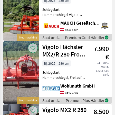
Bj. 2026
280 cm
Schlegelart:
Hammerschlegel Vigolo
Mulcher MX2/R 280,
MAUCH Gesellschaft m.b.H. & Co.KG, Eben
Front/Heck, mit
Gelenkwelle, Gleitkufen,
5531 Eben
Arbeitsbreite: 280cm,
Saat und
Premium Gold Händler
Neumaschine
Transportbreite: 299cm,
Pflege /
Vigolo Hächsler
Leistungsbedarf: 80-150P
7.990
Vigolo
MX2/R 280 Front-
€
Heck
Bj. 2025
280 cm
inkl. 20 %
MwSt.
6.658,33 €
Schlegelart:
exkl.
Hammerschlegel, Freilauf:
Freilauf im Getriebe,
Wohlmuth GmbH
Seitenverschub:
hydraulisch, rückwärtige
8342 Gnas
Laufwalze Schlägelhächsler
Saat und
Premium Plus Händler
Neumaschine
Vigolo MX2/R 280 mit
Pflege /
Vigolo MX2 R 280
Hämmer, Stützwalze
8.500
Vigolo