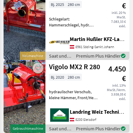
€
Bj. 2025
280 cm
inkl. 20 %
MwSt.
Schlegelart:
7.083,33 €
Hammerschlegel, hydr.
exkl.
Seitenverschub, Walzen,
Freilauf im Getriebe Zum
Martin Hußler KFZ-Landtechnik
Verkauf steht ein neuer
8561 Söding-Sankt Johann
Vigolo MX2/ R 280 Mulcher! •
Verschiebung hydraulisch
Saat und
Premium Plus Händler
Neumaschine
50
Pflege /
Vigolo MX2 R 280
4.450
Vigolo
€
Bj. 2020
280 cm
inkl. 13%
MwSt./Verm.
hydraulischer Verschub,
3.938,05 €
kleine Hämmer, Front/Heck
exkl.
Saat und Pflege Schlegler /
Schlägelhäcksler
Landring Weiz Technikzentrum Süd
8200 Gleisdorf
Saat und
Premium Plus Händler
Gebrauchtmaschine