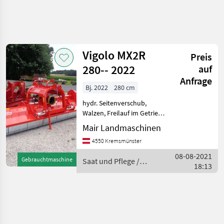
Vigolo MX2R
Preis
280-- 2022
auf
Anfrage
Bj. 2022
280 cm
hydr. Seitenverschub,
Walzen, Freilauf im Getriebe
neuer vigolo MX2R 280
Mair Landmaschinen
mulcher für front u.
4550 Kremsmünster
heckanbau mit 6 keilriemen
3gegenschneiden
08-08-2021
Gebrauchtmaschine
Saat und Pflege /
hydraulischem
18:13
Vigolo
seitenverschub