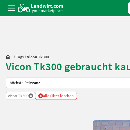
/
Tags
/
Vicon Tk300
Vicon Tk300 gebraucht ka
So wird auf Landwirt.com sortiert
x
x
Vicon Tk300
alle Filter löschen