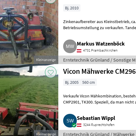
Bj. 2010
Zinkenaufbereiter aus Kleinstbetrieb, ca. 5 ha/Jahr in Verwendung, wegen
Betriebsumstellung zu verkaufen. Tan
originalen Zinken montiert.
Markus Watzenböck
4731 Prambachkirchen
Erntetechnik Grünland / Sonstige 
Kleinanzeige
Vicon Mähwerke CM296
Bj. 2005
560 cm
Verkaufe Vicon Mähkombination, bestehend aus Vicon Mähwerke CM296F,
CMP2901, TK300. Speziell, da man nicht auf das Futter fährt und trotzdem auf
der gesamten Breite
Sebastian Wippl
3244 Ruprechtshofen
Erntetechnik Grünland / Mähwerke
Kleinanzeige