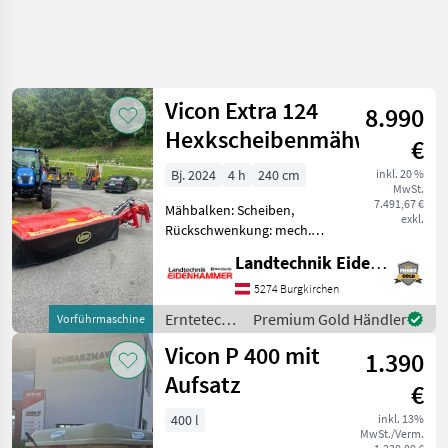
Vicon Extra 124
8.990
Hexkscheibenmähwerk
€
Bj. 2024
4 h
240 cm
inkl. 20 %
MwSt.
7.491,67 €
Mähbalken: Scheiben,
exkl.
Rückschwenkung: mech.
Rückschwenkung, Art des
Landtechnik Eidenhammer GmbH
Mähwerks: Heckmähwerke
Vicon Extra 124
5274 Burgkirchen
Heckscheibenmähwerk - 2,
Erntetechnik
Premium Gold Händler
Vorführmaschine
4m Arbeitsbreite mit 6
Grünland /
Vicon P 400 mit
Mähscheiben
1.390
Vicon
Aufsatz
€
400 l
inkl. 13%
MwSt./Verm.