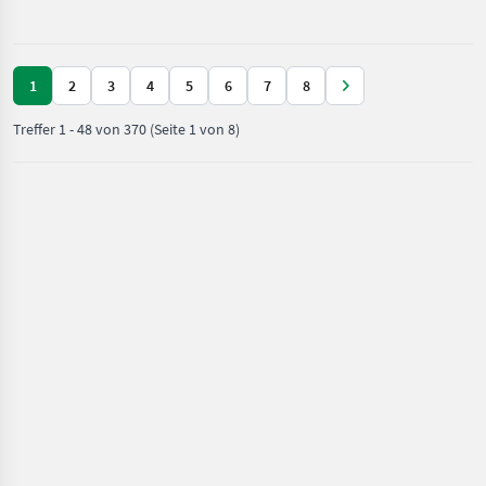
und
Beregnung
/ Vicon
1
2
3
4
5
6
7
8
Treffer
1
-
48
von
370
(Seite 1 von 8)