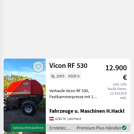
Vicon RF 530
12.900
€
Bj. 2005
6500 h
inkl. 13%
MwSt./Verm.
Verkaufe Vicon RF 530,
11.415,93 €
Festkammerpresse mit 125
exkl.
cm Ballendurchmesser ,
190cm Pick-up Breite,
Fahrzeuge u. Maschinen H.Hackl
Baujahr 2005, Netzbindung,
4294 St. Leonhard
Breitbereifung, 520/50 - 17,
Messergruppen
Erntetechnik
Premium Plus Händler
Gebrauchtmaschine
Grünland /