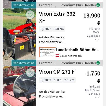
Plus SC-14 - eingesetzte
Erntetechnik
Premium Plus Händler
Vorführmaschine
Vorführmaschine -
Grünland /
Vicon Extra 332
Ballendurchmesser b
13.900
Vicon
XF
€
Bj. 2023
320 cm
inkl. 20 %
MwSt.
11.583,33 €
Art des Mähwerks:
exkl.
Frontmähwerke,
Mähbalken: Scheiben,
Landtechnik Böhm-Vrana GmbH
Anfahrtssicherung,
Schwadschnecke,
3533 Friedersbach
Außenschutz,
Erntetechnik
Premium Plus Händler
Vorführmaschine
Entlastungsfedern,
Grünland /
Vicon CM 271 F
Klingenschnellverschluss,
1.750
Vicon
Pendelbock, Klingenbox,
€
Mec
Bj. 2009
100 h
270 cm
inkl. 13%
MwSt./Verm.
Art des Mähwerks:
1.548,67 €
Frontmähwerke,
exkl.
Rückschwenkung: mech.
Rückschwenkung,