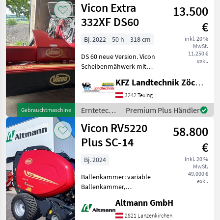
Vicon Extra
13.500
Vicon
332XF DS60
€
Bj. 2022
50 h
318 cm
inkl. 20 %
MwSt.
11.250 €
DS 60 neue Version. Vicon
exkl.
Scheibenmähwerk mit
Schwadzusammenführung
KFZ Landtechnik Zöchbauer GmbH
-Schwadbreite 1m, 1, 15m,
1, 3m, oder Breitablage 2,
3242 Texing
2m -
Erntetechnik
Premium Plus Händler
Gebrauchtmaschine
Klingenschnellwechsler -
Grünland /
Vicon RV5220
Bodendruckentla
58.800
Vicon
Plus SC-14
€
Bj. 2024
inkl. 20 %
MwSt.
49.000 €
Ballenkammer: variable
exkl.
Ballenkammer,
Schneidwerk, Netzbindung,
Altmann GmbH
Druckluft Vicon
Rundballenpresse RV5220
2821 Lanzenkirchen