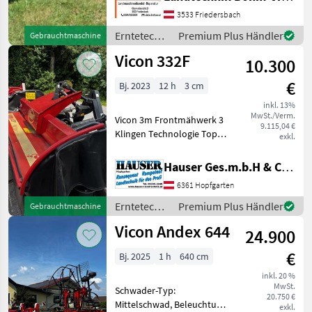
Anfahrtssicherung,
3533 Friedersbach
Hochstellung Sehr schönes
Mähwerk Vicon Extra 122, 2,
Erntetechnik
Premium Plus Händler
Gebrauchtmaschine
2m Arbeitsbreite, hydr. kla
Grünland /
Vicon 332F
10.300
Vicon
€
Bj. 2023
12 h
3 cm
inkl. 13%
MwSt./Verm.
Vicon 3m Frontmähwerk 3
9.115,04 €
Klingen Technologie Top
exkl.
Zustand Prompt verfügbar
Baujahr 2022 Modell 2023!
Hauser Ges.m.b.H & Co.KG
Erntetechnik Grünland
6361 Hopfgarten
Mähwerke
Erntetechnik
Premium Plus Händler
Gebrauchtmaschine
Grünland /
Vicon Andex 644
24.900
Vicon
€
Bj. 2025
1 h
640 cm
inkl. 20 %
MwSt.
Schwader-Typ:
20.750 €
Mittelschwad, Beleuchtung,
exkl.