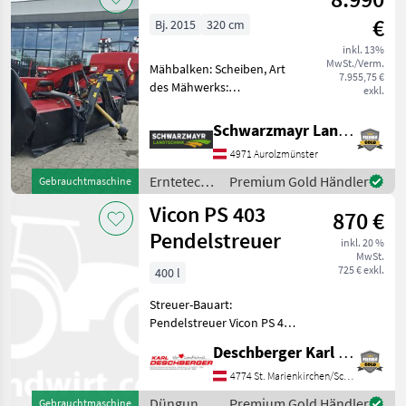
€
Bj. 2015
320 cm
inkl. 13%
MwSt./Verm.
Mähbalken: Scheiben, Art
7.955,75 €
des Mähwerks:
exkl.
Frontmähwerke,
Schwadleitblech,
Schwarzmayr Landtechnik GmbH - Aurolzmünster
Pendelbock,
4971 Aurolzmünster
Klingenschnellverschluss,
Entlastungsfedern,
Erntetechnik
Premium Gold Händler
Gebrauchtmaschine
Außenschutz, Mech. / hydr.
Grünland /
Vicon PS 403
Mähholmentlastung
870 €
Vicon
Pendelstreuer
inkl. 20 %
MwSt.
725 € exkl.
400 l
Streuer-Bauart:
Pendelstreuer Vicon PS 403
Pendelstreuer mit mech.
Deschberger Karl Landtechnik GesmbH & Co KG
Schieberöffnung und
Gelenkwelle,
4774 St. Marienkirchen/Schärding
Behälterinhalt: ca. 400 Liter
Düngung
Premium Gold Händler
Gebrauchtmaschine