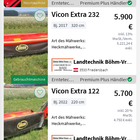
Erntetechnik
Premium Plus Händler
Neumaschine
Gelenkwelle 3 Klingen
Grünland /
Vicon Extra 232
Technoligie fü
5.900
Vicon
€
Bj. 2017
320 cm
inkl. 13%
MwSt./Verm.
Art des Mähwerks:
5.221,24 €
Heckmähwerke,
exkl.
Mähbalken: Scheiben,
Außenschutz,
Landtechnik Böhm-Vrana GmbH
Entlastungsfedern,
3533 Friedersbach
Klingenschnellverschluss,
Hochstellung Schönes
Erntetechnik
Premium Plus Händler
Gebrauchtmaschine
Heckmähwerk Vicon Extra
Grünland /
Vicon Extra 122
232, 3, 2m Arbe
5.700
Vicon
€
Bj. 2022
220 cm
inkl. 20 %
MwSt.
Art des Mähwerks:
4.750 € exkl.
Heckmähwerke,
Mähbalken: Scheiben,
Schwadleitblech,
Landtechnik Böhm-Vrana GmbH