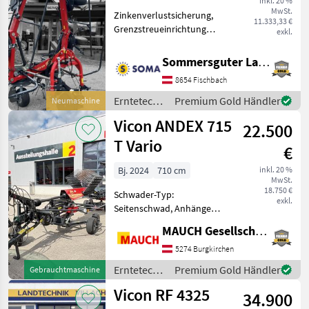
inkl. 20 %
MwSt.
Zinkenverlustsicherung,
11.333,33 €
Grenzstreueinrichtung
exkl.
Kreiselzettwender Fanex
604 inkl. -Gelenkwelle -
Sommersguter Landmaschinen GmbH
Warntafel inkl. Beleuchtung
8654 Fischbach
-Wickelschutzblech -
Zinkenverlustsicheru
Erntetechnik
Premium Gold Händler
Neumaschine
Grünland /
Vicon ANDEX 715
22.500
Vicon
T Vario
€
Bj. 2024
710 cm
inkl. 20 %
MwSt.
18.750 €
Schwader-Typ:
exkl.
Seitenschwad, Anhänge
Schwader, Beleuchtung,
MAUCH Gesellschaft m.b.H. & Co.KG
Nachlaufeinrichtung,
Tandemachse, Schwadtuch
5274 Burgkirchen
Ausstattung: -
Erntetechnik
Premium Gold Händler
Gebrauchtmaschine
Wurmschwader -
Grünland /
Vicon RF 4325
Weitwinkelgelenkwelle -
34.900
Vicon
Terrali