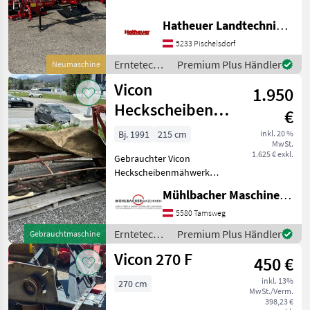
Tandemachse, Schwadtuch
Zum Verkauf bei uns am
Hatheuer Landtechnik GmbH & Co.KG.
Lager Vicon Andex 644
5233 Pischelsdorf
Mittelschwader. Der
gezogene Schwader Andex
Erntetechnik
Premium Plus Händler
Neumaschine
644 mit ein
Grünland /
Vicon
1.950
Vicon
Heckscheibenmähwerk,
€
gebraucht
Bj. 1991
215 cm
inkl. 20 %
MwSt.
1.625 € exkl.
Gebrauchter Vicon
Heckscheibenmähwerk
CM2200 - Arbeitsbreite
Mühlbacher Maschinen GmbH
215cm - Type C216 -
Baujahr 1991 -
5580 Tamsweg
Heckscheibenmähwerk -
Erntetechnik
Premium Plus Händler
Gebrauchtmaschine
Gewicht ca. 370kg - ohne
Grünland /
Vicon 270 F
Gelenkwelle -
450 €
Vicon
inkl. 13%
270 cm
MwSt./Verm.
398,23 €