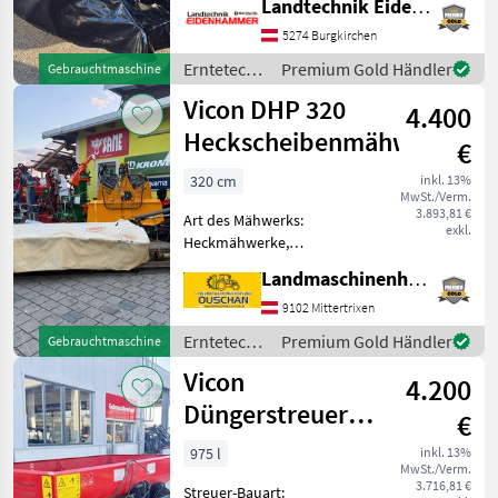
Landtechnik Eidenhammer GmbH
Abstellstützen Vicon EXTRA
Futtermittel
1
5274 Burgkirchen
440H Scheibenmähwerk – 4,
00 m Arbeitsbreite A
Erntetechnik
Premium Gold Händler
Gebrauchtmaschine
Lohnarbeit und Jobs
1
Grünland /
Vicon DHP 320
4.400
Vicon
Heckscheibenmähwerk
MARKTPLATZ
€
Marktplatz
Händlerangebote
Kleinanzeigen
320 cm
inkl. 13%
MwSt./Verm.
3.893,81 €
Art des Mähwerks:
exkl.
Heckmähwerke,
Rückschwenkung: mech.
Landmaschinenhandel Ouschan Anton
Rückschwenkung,
Mähbalken: Scheiben,
9102 Mittertrixen
Anfahrtssicherung Vicon
Erntetechnik
Premium Gold Händler
Gebrauchtmaschine
DHP 320
Grünland /
Vicon
Heckscheibenmähwerk - 3
4.200
Vicon
Klingen - Arbeits
Düngerstreuer
€
Rotoflow +
975 l
inkl. 13%
MwSt./Verm.
Grenzstreueinrichtung
3.716,81 €
Streuer-Bauart: