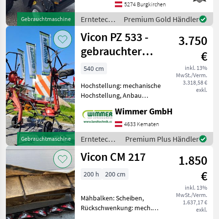
Netzbindung,
5274 Burgkirchen
Rollenniederhalter,
Erntetechnik
Premium Gold Händler
Gebrauchtmaschine
Schneidwerk, Tandemachse
Grünland /
Vicon PZ 533 -
- 14 Messer - Göhwe
3.750
Vicon
gebrauchter
€
Kreiselheuer
540 cm
inkl. 13%
MwSt./Verm.
5,4m
3.318,58 €
Hochstellung: mechanische
exkl.
Hochstellung, Anbau
Kreisler Der gebrauchte
Wimmer GmbH
Vicon PZ 533 ist ein
leistungsstarkes
4633 Kematen
Kreiselheuer mit einer
Erntetechnik
Premium Plus Händler
Gebrauchtmaschine
Arbeitsbreite von 5, 40 m,
Grünland /
Vicon CM 217
ideal für
1.850
Vicon
€
200 h
200 cm
inkl. 13%
MwSt./Verm.
Mähbalken: Scheiben,
1.637,17 €
Rückschwenkung: mech.
exkl.
Rückschwenkung, Art des