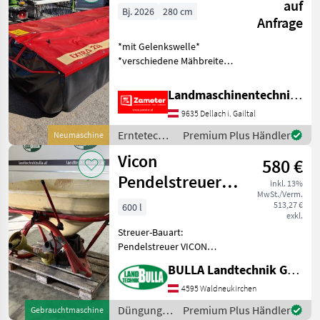
auf
Bj. 2026
280 cm
Anfrage
*mit Gelenkswelle*
*verschiedene Mähbreiten
auf Lager* *mit oder ohne
Klingelschnellwechsel*
Landmaschinentechnik Zameter Petra
Erntetechnik Grünland
9635 Dellach i. Gailtal
Mähwerke
Erntetechnik
Premium Plus Händler
Neumaschine
Grünland /
Vicon
580 €
Vicon
Pendelstreuer
inkl. 13%
MwSt./Verm.
600 Liter
513,27 €
600 l
exkl.
Streuer-Bauart:
Pendelstreuer VICON
Pendelstreuer + Inhalt 600
BULLA Landtechnik GmbH
Liter + 12 Meter
Arbeitsbreite + Gelenkwelle
4595 Waldneukirchen
Düngung und Beregnung
Düngung
Premium Plus Händler
Gebrauchtmaschine
Mineraldüngerstreuer/Wiegestreue