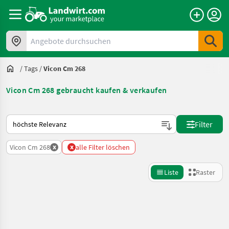
Angebote durchsuchen
/
Tags
/
Vicon Cm 268
Vicon Cm 268 gebraucht kaufen & verkaufen
So wird auf Landwirt.com sortiert
Filter
x
x
Vicon Cm 268
alle Filter löschen
Liste
Raster
Suche