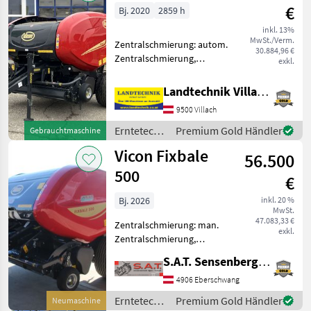
€
Bj. 2020
2859 h
inkl. 13%
MwSt./Verm.
Zentralschmierung: autom.
30.884,96 €
Zentralschmierung,
exkl.
Ballenkammer: feste
Ballenkammer,
Landtechnik Villach GmbH
Netzbindung,
9500 Villach
Rollenniederhalter,
Schneidwerk Vicon RF 4325
Erntetechnik
Premium Gold Händler
Gebrauchtmaschine
Festkammermaschine mit
Grünland /
Vicon Fixbale
2, 20 m b
56.500
Vicon
500
€
Bj. 2026
inkl. 20 %
MwSt.
47.083,33 €
Zentralschmierung: man.
exkl.
Zentralschmierung,
Ballenkammer: feste
S.A.T. Sensenberger Agrar-Technik
Ballenkammer, Druckluft,
Netzbindung,
4906 Eberschwang
Rollenniederhalter,
Erntetechnik
Premium Gold Händler
Neumaschine
Schneidwerk Vicon Fixbale