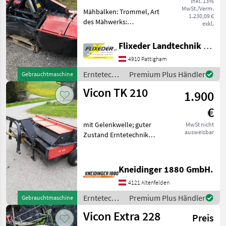
inkl. 13%
MwSt./Verm.
Mähbalken: Trommel, Art
1.230,09 €
des Mähwerks:
exkl.
Frontmähwerke,
Schnitthöhenverstellung,
Flixeder Landtechnik GmbH
Schwadleitblech,
4910 Pattigham
Pendelbock,
Entlastungsfedern #
Erntetechnik
Premium Plus Händler
Gebrauchtmaschine
gebrauchtes Frontmähwerk
Grünland /
Vicon TK 210
mit Pendelbock #
1.900
Vicon
€
mit Gelenkwelle; guter
MwSt nicht
ausweisbar
Zustand Erntetechnik
Grünland Aufbereiter
Kneidinger 1880 GmbH.
4121 Altenfelden
Erntetechnik
Premium Plus Händler
Gebrauchtmaschine
Grünland /
Vicon Extra 228
Preis
Vicon