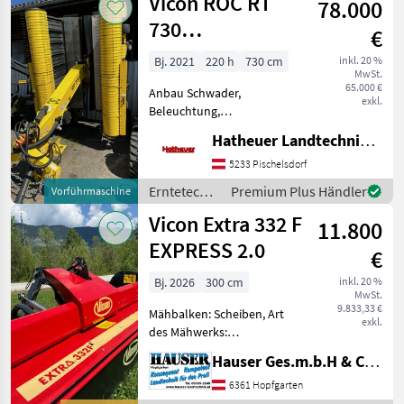
Vicon ROC RT
78.000
Vicon
730
€
Bandschwader
Bj. 2021
220 h
730 cm
inkl. 20 %
MwSt.
65.000 €
Anbau Schwader,
exkl.
Beleuchtung,
Bandschwader Vicon ROC
Hatheuer Landtechnik GmbH & Co.KG.
RT 730 Bandschwader als
Vorführmodell. Der RT 730
5233 Pischelsdorf
besteht aus zwei Pick-Up-
Erntetechnik
Premium Plus Händler
Vorführmaschine
Band-Elementen mit je
Grünland /
Vicon Extra 332 F
295cm breite, e
11.800
Vicon
EXPRESS 2.0
€
Bj. 2026
300 cm
inkl. 20 %
MwSt.
9.833,33 €
Mähbalken: Scheiben, Art
exkl.
des Mähwerks:
Frontmähwerke neues
Hauser Ges.m.b.H & Co.KG
Vicon Frontmähwerk wegen
Umstieg abzugeben MY
6361 Hopfgarten
2026/ BJ 2025 inkl