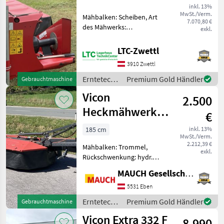
inkl. 13%
MwSt./Verm.
Mähbalken: Scheiben, Art
7.070,80 €
des Mähwerks:
exkl.
Heckmähwerke,
Hochstellung,
LTC-Zwettl
Schwadleitblech
3910 Zwettl
Klassifizierung:
Gebrauchtmaschine;
Erntetechnik
Premium Gold Händler
Gebrauchtmaschine
Arbeitsbreite: 3.2;
Grünland /
Vicon
Seriennummer/Fahrgestellnumme
2.500
Vicon
Heckmähwerk
€
1,85m
185 cm
inkl. 13%
MwSt./Verm.
2.212,39 €
Mähbalken: Trommel,
exkl.
Rückschwenkung: hydr.
Rückschwenkung, Art des
MAUCH Gesellschaft m.b.H. & Co.KG, Eben
Mähwerks: Heckmähwerke,
Hochstellung Vicon
5531 Eben
Heckmähwerk 1, 85m,
Erntetechnik
Premium Gold Händler
Gebrauchtmaschine
Trommelmähwerk, inkl.
Grünland /
Vicon Extra 332 F
Gelenkwelle; Da
8.990
Vicon