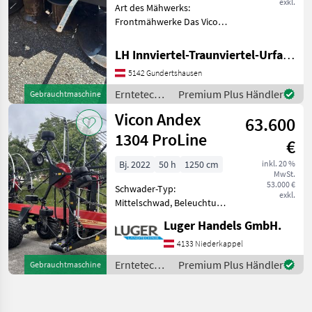
exkl.
Art des Mähwerks:
Frontmähwerke Das Vicon
Mähwerk Modell, bekannt
für seine robuste Bauweise
LH Innviertel-Traunviertel-Urfahr eGen, Gundertshausen
und Effizienz, bietet eine
5142 Gundertshausen
Arbeitsbreite von 270 cm,
die ideal für mitte
Erntetechnik
Premium Plus Händler
Gebrauchtmaschine
Grünland /
Vicon Andex
63.600
Vicon
1304 ProLine
€
Bj. 2022
50 h
1250 cm
inkl. 20 %
MwSt.
53.000 €
Schwader-Typ:
exkl.
Mittelschwad, Beleuchtung
Vicon Andex 1304 Pro - Top
Luger Handels GmbH.
Zustand war sehr wenig im
Gebrauch ca. 50 Hektar - 6
4133 Niederkappel
Rad Fahrwerk - ISOBUS -
Erntetechnik
Premium Plus Händler
Gebrauchtmaschine
Bereifung 710/35
Grünland /
Vicon