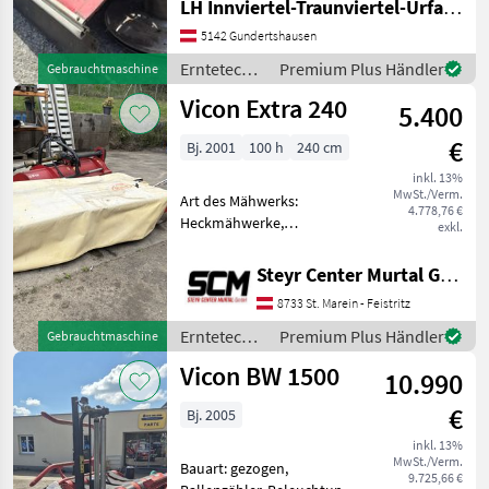
LH Innviertel-Traunviertel-Urfahr eGen, Gundertshausen
Mähbalken: Trommel,
5142 Gundertshausen
Schnitthöhenverstellung
Das Vicon Mähwerk Modell
Erntetechnik
Premium Plus Händler
Gebrauchtmaschine
2009 ist ein leistungsfähige
Grünland /
Vicon Extra 240
5.400
Vicon
€
Bj. 2001
100 h
240 cm
inkl. 13%
MwSt./Verm.
Art des Mähwerks:
4.778,76 €
Heckmähwerke,
exkl.
Rückschwenkung: hydr.
Rückschwenkung,
Steyr Center Murtal GmbH
Mähbalken: Scheiben,
8733 St. Marein - Feistritz
Klingenschnellverschluss
Guter Zustand, wenig
Erntetechnik
Premium Plus Händler
Gebrauchtmaschine
gebraucht, sofort
Grünland /
Vicon BW 1500
einsatzbereit
10.990
Vicon
€
Bj. 2005
inkl. 13%
MwSt./Verm.
Bauart: gezogen,
9.725,66 €