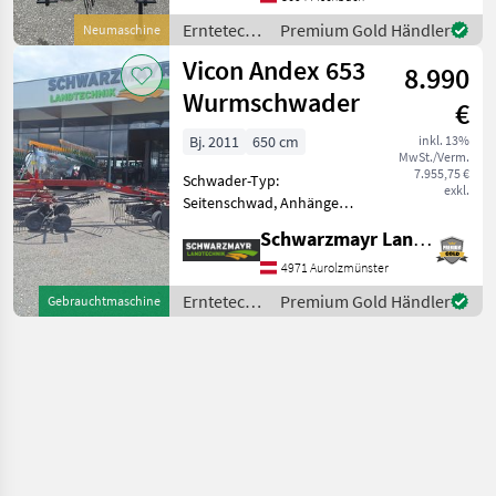
Schwingungsdämpfer inkl.
Hangarretierung -
Erntetechnik
Premium Gold Händler
Neumaschine
Beleuchtung -Tandemachse
Grünland /
Vicon Andex 653
(
8.990
Vicon
Wurmschwader
€
Bj. 2011
650 cm
inkl. 13%
MwSt./Verm.
7.955,75 €
Schwader-Typ:
exkl.
Seitenschwad, Anhänge
Schwader, Beleuchtung,
Schwarzmayr Landtechnik GmbH - Aurolzmünster
Nachlaufeinrichtung,
Tandemachse EDV: 69486
4971 Aurolzmünster
Lindwurmschwader - mit
Erntetechnik
Premium Gold Händler
Gebrauchtmaschine
1148 kg - mit 3, 0-6, 5m
Grünland /
Arbeitsbreite
Vicon