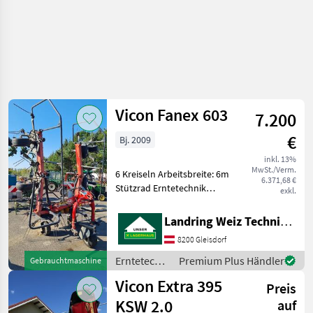
Vicon Fanex 603
7.200
€
Bj. 2009
inkl. 13%
MwSt./Verm.
6 Kreiseln Arbeitsbreite: 6m
6.371,68 €
Stützrad Erntetechnik
exkl.
Grünland Kreiselheuer
Landring Weiz Technikzentrum Süd
8200 Gleisdorf
Erntetechnik
Premium Plus Händler
Gebrauchtmaschine
Grünland /
Vicon Extra 395
Preis
Vicon
KSW 2.0
auf