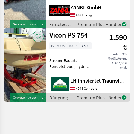
Mähwerks: Heckmähwerke,
ZANKL GmbH
Hochstellung,
9631 Jenig
Anfahrtssicherung Vicon
CM217 Scheibenmähwerk
Erntetechnik
Premium Plus Händler
Gebrauchtmaschine
Standort: 9631
Grünland /
Vicon PS 754
1.590
Vicon
€
Bj. 2008
100 h
750 l
inkl. 13%
MwSt./Verm.
Streuer-Bauart:
1.407,08 €
Pendelstreuer, hydr.
exkl.
Betätigung,
Streumengenverstellung
LH Innviertel-Traunviertel-Urfahr eGen, Geinberg
Der Vicon
4943 Geinberg
Mineraldüngerstreuer,
Modell 2008, präsentiert
Düngung
Premium Plus Händler
Gebrauchtmaschine
sich als zuverlässiges und
und
leistungsst
Beregnung
/ Vicon