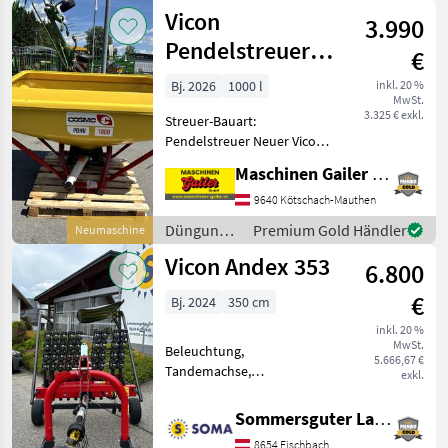
Grünland /
Vicon
500 -Rundballenpresse
3.990
Vicon
Pendelstreuer
€
1000 Liter
Bj. 2026
1000 l
inkl. 20 %
MwSt.
3.325 € exkl.
Streuer-Bauart:
Pendelstreuer Neuer Vicon
Cosmo Pendelstreuer mit
Maschinen Gailer GmbH
1000 Liter
Fassungsvermögen *
9640 Kötschach-Mauthen
Glasfaserbehälter 1000
Düngung
Premium Gold Händler
Neumaschine
Liter * 3- Punktanbau *
und
Vicon Andex 353
Gelenkwelle * Me
6.800
Beregnung
/ Vicon
€
Bj. 2024
350 cm
inkl. 20 %
MwSt.
Beleuchtung,
5.666,67 €
Tandemachse,
exkl.
Zinkenverlustsicherung
Kreiselschwader Andex 353
Sommersguter Landmaschinen GmbH
inkl. -Gelenkwelle -
8654 Fischbach