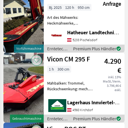
Anfrage
Bj. 2025
120 h
950 cm
Art des Mähwerks:
Heckmähwerke,
Mähbalken: Scheiben,
Hatheuer Landtechnik GmbH & Co.KG.
Anfahrtssicherung,
Klingenschnellverschluss,
5233 Pischelsdorf
Beleuchtung,
Erntetechnik
Premium Plus Händler
Vorführmaschine
Abstellstützen
Grünland /
Vicon CM 295 F
Vorführmaschine Vicon
4.290
Vicon
Butterfly Heckmähwerk
€
1 h
300 cm
inkl. 13%
MwSt./Verm.
Mähbalken: Trommel,
3.796,46 €
Rückschwenkung: mech.
exkl.
Rückschwenkung, Art des
Mähwerks: Frontmähwerke
Lagerhaus Innviertel-Traunviertel-Urfahr eGen, Kirchdorf
+ Arbeitsbreite: 295cm +
4560 Kirchdorf
Transportbreite: 285cm +
Zapfwellendrehzahl 10
Erntetechnik
Premium Plus Händler
Gebrauchtmaschine
Grünland /