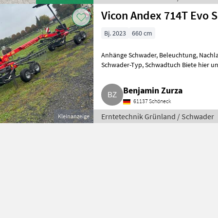
Vicon Andex 714T Evo 
Bj. 2023
660 cm
Anhänge Schwader, Beleuchtung, Nachla
Schwader-Typ, Schwadtuch Biete hier u
2023 zum Verkauf an. Der Verkauf
Benjamin Zurza
61137 Schöneck
Erntetechnik Grünland / Schwader
Kleinanzeige