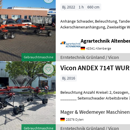
Bj. 2022
1 h
660 cm
Anhänge Schwader, Beleuchtung, Tandem
Ackerschienenanhängung, Zweiseitige Weitwinkelgelenkwelle mit
Freilauf, Abnehmbare Zinkenarme und
Agrartechnik Altenb
48341 Altenberge
Erntetechnik Grünland / Vicon
Gebrauchtmaschine
Vicon ANDEX 714T W
Bj. 2016
Beleuchtung Anzahl Kreisel: 2, Gezogen, Hydraulische Klappung
________ Seitenschwader Arbeitsbreite 7,
Weitwinkelgelenkwelle Terra-Link Bode
Mager & Wedemeyer Maschinenv
28876 Oyten
Erntetechnik Grünland / Vicon
Gebrauchtmaschine