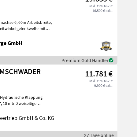
inkl. 19% MwSt
16.500 € exkl.
achse 6, 60m Arbeitsbreite,
 klapp
erge GmbH
Premium Gold Händler
URMSCHWADER
11.781 €
inkl. 19% MwSt
9.900 € exkl.
 10 mtr. Zweiseitige
n
ertrieb GmbH & Co. KG
27 Tage online