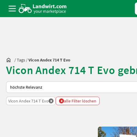
/
Tags
/
Vicon Andex 714 T Evo
Vicon Andex 714 T Evo geb
So wird auf Landwirt.com sortiert
x
x
Vicon Andex 714 T Evo
alle Filter löschen