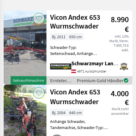
verfeinern
Vicon Andex 653
8.990
Kategorie
Land
Filter
2
Wurmschwader
€
3
Bj. 2011
650 cm
inkl. 13%
AKTUELLER
Zurücksetzen
Ergebnisse
MwSt./Verm.
PFAD
7.955,75 €
anzeigen
Schwader-Typ:
exkl.
Vicon
Seitenschwad, Anhänge
Andex
Schwader, Beleuchtung,
653
Schwarzmayr Landtechnik GmbH - Aurolzmünster
Nachlaufeinrichtung,
Tandemachse EDV: 69486
4971 Aurolzmünster
KATEGORIE
Lindwurmschwader - mit
WÄHLEN
Erntetechnik
Premium Gold Händler
Gebrauchtmaschine
1148 kg - mit 3, 0-6, 5m
Grünland /
Arbeitsbreite
Landtechnik
3
Vicon Andex 653
4.000
Vicon
Wurmschwader
€
MARKTPLATZ
MwSt nicht
Bj. 2004
640 cm
ausweisbar
Marktplatz
Händlerangebote
Kleinanzeigen
Anhänge Schwader,
Tandemachse, Schwader-Typ:
Seitenschwad Gebrauchter