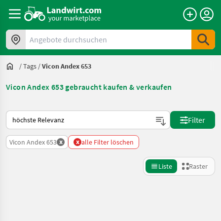
Angebote durchsuchen
/
Tags
/
Vicon Andex 653
Vicon Andex 653 gebraucht kaufen & verkaufen
So wird auf Landwirt.com sortiert
Filter
x
x
Vicon Andex 653
alle Filter löschen
Liste
Raster
Suche