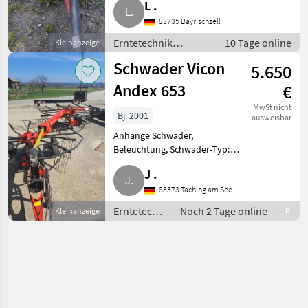
L .
Schwader zu verkaufen, inkl.
Gelenkwelle, Beleuchtung
83735 Bayrischzell
defekt, im Bild blauer Kreis:
Erntetechnik
10 Tage online
Kleinanzeige
Kugellager de
Grünland / Schwader
Schwader Vicon
5.650
Andex 653
€
MwSt nicht
Bj. 2001
ausweisbar
Anhänge Schwader,
Beleuchtung, Schwader-Typ:
Seitenschwad Ich biete einen
J .
Vicon Andex 653 Großschwader
/ Wurmschwader aus 2001 an.
83373 Taching am See
Der Schwader kann in der
Erntetechnik
Noch 2 Tage online
Kleinanzeige
R
Arbeitsbrei
Grünland /
Schwader