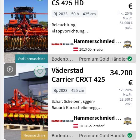
CS 425 HD
€
Rüben
Bj. 2023
50 h
425 cm
inkl. 20 %
MwSt.
34.000 €
Beleuchtung,
exkl.
Klappvorrichtung,
Nachlaufeinrichtung,
Hammerschmied GmbH
Scharspitzen,
Steinsicherung Väderstad
2013 Göllersdorf
Schwergrubber Cultus HD
Bodenbearbeitung
Premium Gold Händler
Vorführmaschine
425, mit 680 kg
/
Väderstad
Auslösekraft, 26cm
34.200
Väderstad
Strichabstand, Flüg
Carrier CRXT 425
€
Bj. 2023
425 cm
inkl. 20 %
MwSt.
28.500 €
Schar: Scheiben, Eggen-
exkl.
Bauart: Kurzscheibenegge,
Beleuchtung,
Hammerschmied GmbH
Klappvorrichtung,
Nachlaufeinrichtung,
2013 Göllersdorf
Steinsicherung Väderstad
Bodenbearbeitung
Premium Gold Händler
Neumaschine
Kurzscheibenegge Carrier