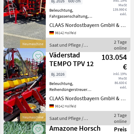
Bj. 2026
600 cm
inkl. 19%
MwSt
139.990 €
Beleuchtung,
exkl.
Fahrgassenschaltung,
Fahrwerk, Spuranreisser,
CLAAS Nordostbayern GmbH & Co. KG, Hollfeld
Zweischeibenschare
96142 Hollfeld
11359016 - Neumaschine: -
Väderstad Spirit 600 S -
2 Tage
Neumaschine
Saat und Pflege /
Baujahr: 2026 Technikjahr:
online
Väderstad
2026 - [70160
Väderstad
103.054
TEMPO TPV 12
€
Bj. 2026
inkl. 19%
MwSt
86.600 €
Beleuchtung,
exkl.
Reihendüngerstreuer
11377403 - Neumaschine: -
CLAAS Nordostbayern GmbH & Co. KG, Hollfeld
Väderstad Tempo TPV 12 -
96142 Hollfeld
Baujahr: 2026 Technikjahr:
2026 - [7020040] Tempo V
2 Tage
Neumaschine
Saat und Pflege /
12; [820178] Rahmen 6, 00m
online
Väderstad
- Re
Amazone Horsch
Preis