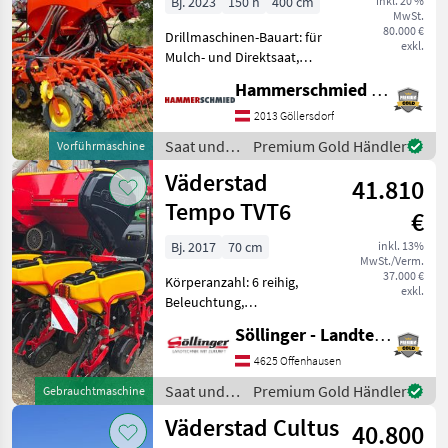
Bj. 2023
150 h
400 cm
inkl. 20 %
MwSt.
80.000 €
Drillmaschinen-Bauart: für
exkl.
Mulch- und Direktsaat,
Beleuchtung,
Hammerschmied GmbH
Einscheibenschare,
Extrastriegel,
2013 Göllersdorf
Fahrgassenschaltung,
Saat und
Premium Gold Händler
Vorführmaschine
Fahrwerk, hydr.
Pflege /
Väderstad
Saatmengenverstellung,
41.810
Väderstad
hydr. Schardruc
Tempo TVT6
€
Bj. 2017
70 cm
inkl. 13%
MwSt./Verm.
37.000 €
Körperanzahl: 6 reihig,
exkl.
Beleuchtung,
Fahrgassenschaltung,
Söllinger - Landtechnik GmbH
Spuranreisser,
Direktsaatausstattung,
4625 Offenhausen
Gummidruckrollen, hydr.
Saat und
Premium Gold Händler
Gebrauchtmaschine
klappbar, Mais,
Pflege /
Väderstad Cultus
pneumatisch,
40.800
Väderstad
Reihendüngerstreuer,