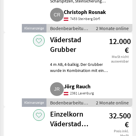
Scharspitzen, Steinsicherung
Väderstad Cultus HD 425, AB 4,
Christoph Rosnak
15 m, inkl. Hartmetall
Verschleißteile. Preis: € 35.000, -,
7453 Steinberg Dörfl
exkl. 20%. Bodenbea
Bodenbearbeitung
2 Monate online
Kleinanzeige
/ Grubber
Väderstad
12.000
Grubber
€
MwSt nicht
ausweisbar
4 m AB, 4-balkig. Der Grubber
wurde in Kombination mit einer
Crosskillwalze gefahren, daher
sind Zustreifer und Striegel
Jörg Rauch
momentan abgebaut. Grubber
2361 Laxenburg
und Walze auch ei
Bodenbearbeitung
2 Monate online
Kleinanzeige
/ Grubber
Einzelkorn
32.500
Väderstad
€
Tempo TPT 6
Preis inkl.
MwSt