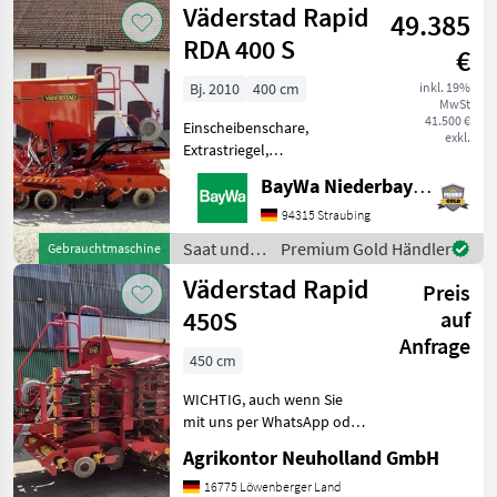
Väderstad Rapid
49.385
Maschinen Saat
und Pflege
RDA 400 S
€
Bj. 2010
400 cm
inkl. 19%
MwSt
41.500 €
Einscheibenschare,
exkl.
Extrastriegel,
Fahrgassenschaltung,
BayWa Niederbayern
Fahrwerk, hydr.
Schardruckverstellung
94315 Straubing
Hektar
Saat und
Premium Gold Händler
Gebrauchtmaschine
2765FahrgassenschaltungHydr.
Pflege /
Väderstad Rapid
SchardruckverstellungExaktstriegelUntena
Preis
Väderstad
450S
auf
Anfrage
450 cm
WICHTIG, auch wenn Sie
mit uns per WhatsApp oder
ähnlich chatten und
Agrikontor Neuholland GmbH
daraufhin Maschinen
kaufen, bitte kontrollieren
16775 Löwenberger Land