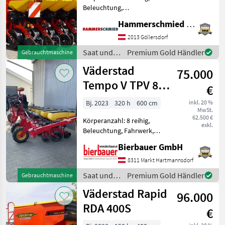
Beleuchtung,
Fahrgassenschaltung,
Hammerschmied GmbH
Spuranreisser,
Direktsaatausstattung,
2013 Göllersdorf
Gummidruckrollen, hydr.
Saat und
Premium Gold Händler
Gebrauchtmaschine
klappbar, Mais,
Pflege /
Väderstad
pneumatisch,
75.000
Väderstad
Reihendüngerstreuer,
Tempo V TPV 8 –
€
Rüben
Einzelkornsämaschine
Bj. 2023
320 h
600 cm
inkl. 20 %
MwSt.
62.500 €
Körperanzahl: 8 reihig,
exkl.
Beleuchtung, Fahrwerk,
Spuranreisser,
Bierbauer GmbH
Gummidruckrollen, Mais,
pneumatisch, elektr.
8311 Markt Hartmannsdorf
Überwachung 8-reihige
Saat und
Premium Gold Händler
Gebrauchtmaschine
Einzelkornsämaschine
Pflege /
Väderstad Rapid
Herkunftsland: Schwed
96.000
Väderstad
RDA 400S
€