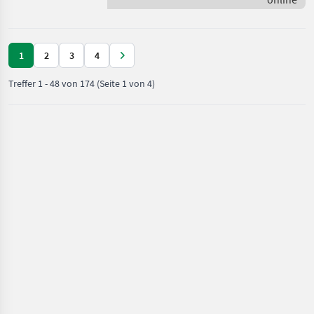
Väderstad
Reihenabstand 75
1
2
3
4
Treffer
1
-
48
von
174
(Seite 1 von 4)