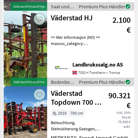
Sie die Auftragsbestätigung,
Saat und
Premium Plus Händler
Gebrauchtmaschine
Proforma und auch R
Pflege /
Väderstad HJ
2.100
Väderstad
€
== Mer informasjon (NO) ==
mascus_category:
tillageequipment Please
provide reference number
upon request: 9453 See
Landbrukssalg.no AS
en.landbrukssalg.no/9453
7080 H Trondheim – Tromsø
for more images Speci
Bodenbearbeitung
Premium Plus Händler
Gebrauchtmaschine
/ Väderstad
Väderstad
90.321
Topdown 700 +
€
Biodrill
Bj. 2019
700 cm
inkl. 19%
MwSt
75.900 €
Beleuchtung,
exkl.
Steinsicherung Gezogen,
Hydraulische Klappung,
MERKANTIL Export-Import GmbH