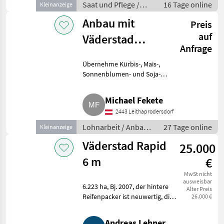
vorhanden. Einsatzbereit
Saat und Pflege /
16 Tage online
Kleinanzeige
Sonstige Maschinen
Anbau mit
Preis
Saat und Pflege
auf
Väderstad
Anfrage
Tempo
Übernehme Kürbis-, Mais-,
Sonnenblumen- und Soja-
Anbau, 12 x 50, 8 x 75, oder
Kürbis 6 x 1 m. Lohnarbeit
Michael Fekete
Anbau und Saat
2443 Leithaprodersdorf
Lohnarbeit / Anbau
27 Tage online
Kleinanzeige
und Saat
Väderstad Rapid
25.000
6 m
€
MwSt nicht
ausweisbar
6.223 ha, Bj. 2007, der hintere
Alter Preis
Reifenpacker ist neuwertig, die
26.000 €
Scheiben sind auch noch
neuwertig,
Andreas Lehner