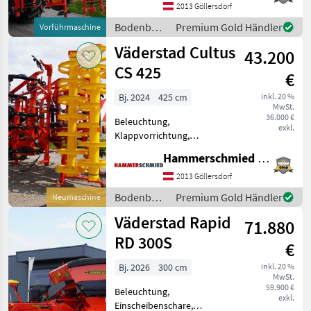
Nachlaufeinrichtung,
2013 Göllersdorf
Scharspitzen,
Bodenbearbeitung
Premium Gold Händler
Vorführmaschine
Steinsicherung Väderstad
/
Väderstad Cultus
Kulturegge NZ Mounted
43.200
Väderstad
500, Crossbo
CS 425
€
Bj. 2024
425 cm
inkl. 20 %
MwSt.
36.000 €
Beleuchtung,
exkl.
Klappvorrichtung,
Nachlaufeinrichtung,
Hammerschmied GmbH
Scharspitzen,
Steinsicherung Väderstad
2013 Göllersdorf
Cultus CS 425 mit, mit 480
Bodenbearbeitung
Premium Gold Händler
Neumaschine
kg Auslösekraft, 26cm
/
Väderstad Rapid
Strichabstand, 50/80
71.880
Väderstad
Marathon
RD 300S
€
Bj. 2026
300 cm
inkl. 20 %
MwSt.
59.900 €
Beleuchtung,
exkl.
Einscheibenschare,