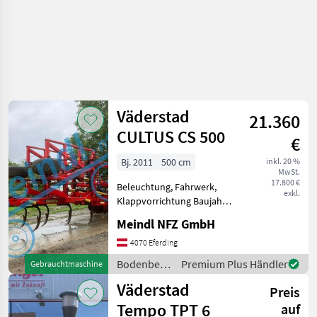
Väderstad
21.360
CULTUS CS 500
€
Bj. 2011
500 cm
inkl. 20 %
MwSt.
17.800 €
Beleuchtung, Fahrwerk,
exkl.
Klappvorrichtung Baujahr
2011 Arbeitsbreite 5m
Meindl NFZ GmbH
Bodenbearbeitung Grubber
4070 Eferding
Bodenbearbeitung
Premium Plus Händler
Gebrauchtmaschine
/ Väderstad
Väderstad
Preis
Tempo TPT 6
auf