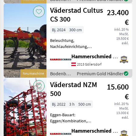
CR300, 470mm TrueCut
/
Väderstad Cultus
Scheiben oder C
23.400
Väderstad
CS 300
€
Bj. 2024
300 cm
inkl. 20 %
MwSt.
19.500 €
Beleuchtung,
exkl.
Nachlaufeinrichtung,
Scharspitzen,
Hammerschmied GmbH
Steinsicherung Väderstad
Grubber Cultus CS 300 mit
2013 Göllersdorf
Einebnungsscheiben,
Bodenbearbeitung
Premium Gold Händler
Neumaschine
Stahlringwalze, 50/80
/
Väderstad NZM
Marathonspitzen und
15.600
Väderstad
Flügels
500
€
Bj. 2022
3 h
500 cm
inkl. 20 %
MwSt.
13.000 €
Eggen-Bauart:
exkl.
Eggen/Kombination,
Beleuchtung, Federzinken,
Hammerschmied GmbH
Klappvorrichtung,