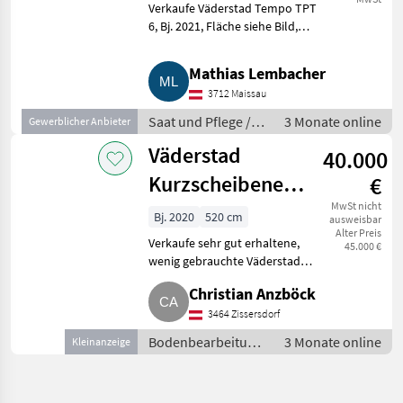
Verkaufe Väderstad Tempo TPT
6, Bj. 2021, Fläche siehe Bild,
iPad und Halterung, Isobus,
Fahrgassenschaltung, größeres
Mathias Lembacher
Fallrohr, Reihenabschaltung
3712 Maissau
automatisch (Secti
Saat und Pflege /
3 Monate online
Gewerblicher Anbieter
Sonstige
Väderstad
40.000
Maschinen Saat
und Pflege
Kurzscheibenegge
€
Carrier XLCR XL
MwSt nicht
Bj. 2020
520 cm
ausweisbar
Alter Preis
520
Verkaufe sehr gut erhaltene,
45.000 €
wenig gebrauchte Väderstad
Kurzscheibenegge Carrier XLCR
Christian Anzböck
XL mit 5, 25 m AB. Die Maschine
ist mit einer Messerwalze bzw.
3464 Zissersdorf
einem Crossboard
Bodenbearbeitung
3 Monate online
Kleinanzeige
/ Eggen