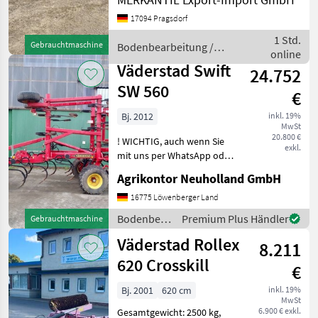
Stützfuß / -rad ________
17094 Pragsdorf
hydraulische
Steinsicherung, Biodrill
1 Std.
Gebrauchtmaschine
Bodenbearbeitung /
Baujahr 2016
online
Väderstad
Bodenbearbeitung Grubber
Väderstad Swift
24.752
SW 560
€
Bj. 2012
inkl. 19%
MwSt
20.800 €
! WICHTIG, auch wenn Sie
exkl.
mit uns per WhatsApp oder
ähnlich chatten und
Agrikontor Neuholland GmbH
daraufhin Maschinen
kaufen, bitte kontrollieren
16775 Löwenberger Land
Sie die Auftragsbestätigung,
Bodenbearbeitung
Premium Plus Händler
Gebrauchtmaschine
Proforma und auch
/ Väderstad
Väderstad Rollex
8.211
620 Crosskill
€
Bj. 2001
620 cm
inkl. 19%
MwSt
6.900 € exkl.
Gesamtgewicht: 2500 kg,