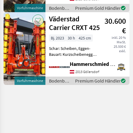
Demomaschine Väderstad
Bodenbearbeitung
Premium Gold Händler
Vorführmaschine
Carrier CR 300 derzeit mit
/
Väderstad
CrossCutter Disc Aggress
30.600
Väderstad
Carrier CRXT 425
€
Bj. 2023
30 h
425 cm
inkl. 20 %
MwSt.
25.500 €
Schar: Scheiben, Eggen-
exkl.
Bauart: Kurzscheibenegge,
Beleuchtung,
Hammerschmied GmbH
Klappvorrichtung,
Nachlaufeinrichtung,
2013 Göllersdorf
Steinsicherung Väderstad
Bodenbearbeitung
Premium Gold Händler
Vorführmaschine
Kurzscheibenegge Carrier
/
CRXT 425 Modelljah
Väderstad