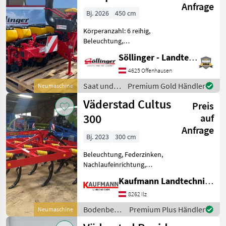
Anfrage
Bj. 2026
450 cm
Körperanzahl: 6 reihig,
Beleuchtung,
Fahrgassenschaltung,
Söllinger - Landtechnik GmbH
Direktsaatausstattung,
Gummidruckrollen, hydr.
4625 Offenhausen
klappbar, Mais,
Saat und
Premium Gold Händler
Neumaschine
pneumatisch, Rüben, elektr.
Pflege /
Väderstad Cultus
Überwachung Radarsensor
Preis
Väderstad
300
auf
Anfrage
Bj. 2023
300 cm
Beleuchtung, Federzinken,
Nachlaufeinrichtung,
Scharspitzen,
Kaufmann Landtechnik GmbH
Steinsicherung Väderstad
Cultus mit Steinsicherung,
8262 Ilz
Nivelierscheiben mit
Bodenbearbeitung
Premium Plus Händler
Neumaschine
Zentralverstellung,
/ Väderstad
Randscheiben, s