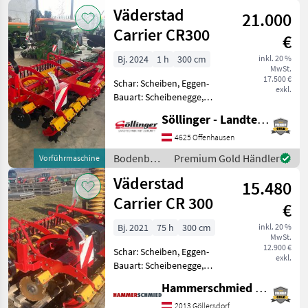
/
Väderstad
XT 425, Modelljahr
21.000
Väderstad
Carrier CR300
€
Bj. 2024
1 h
300 cm
inkl. 20 %
MwSt.
17.500 €
Schar: Scheiben, Eggen-
exkl.
Bauart: Scheibenegge,
Beleuchtung,
Söllinger - Landtechnik GmbH
Nachlaufeinrichtung
CrossCutter Disc aggressive
4625 Offenhausen
Scheiben 450 mm
Bodenbearbeitung
Premium Gold Händler
Vorführmaschine
Steelrunner Walze
/
Väderstad
Nachlaufstriegel Straße
15.480
Väderstad
Carrier CR 300
€
Bj. 2021
75 h
300 cm
inkl. 20 %
MwSt.
12.900 €
Schar: Scheiben, Eggen-
exkl.
Bauart: Scheibenegge,
Beleuchtung,
Hammerschmied GmbH
Nachlaufeinrichtung,
Steinsicherung
2013 Göllersdorf