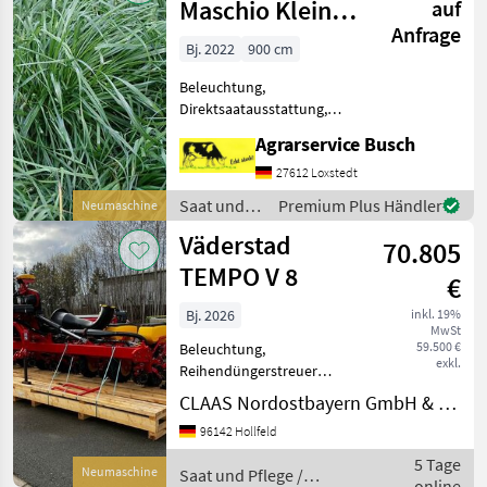
Maschio Kleine
auf
Anfrage
Becker
Bj. 2022
900 cm
Väderstadt
Beleuchtung,
Direktsaatausstattung,
elektr. Überwachung,
Agrarservice Busch
Fahrgassenschaltung, hydr.
klappbar,
27612 Loxstedt
Reihendüngerstreuer,
Saat und
Premium Plus Händler
Neumaschine
Spuranreisser
Pflege /
Väderstad
Silomaissaatgut
70.805
Amazone
Körnermaissatgut
TEMPO V 8
€
Biogasmai
Bj. 2026
inkl. 19%
MwSt
59.500 €
Beleuchtung,
exkl.
Reihendüngerstreuer
11365844 - Neumaschine: -
CLAAS Nordostbayern GmbH & Co. KG, Hollfeld
Väderstad Tempo V TPV 8 -
96142 Hollfeld
Baujahr: 2026 - [7020039]
Tempo V TPV 8; [820209]
5 Tage
Neumaschine
Saat und Pflege /
Rahmen 6, 00m -
online