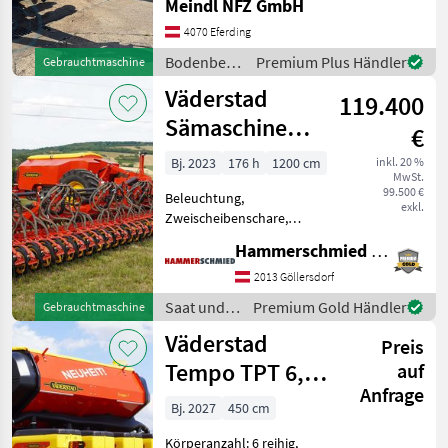
Meindl NFZ GmbH
Klappvorrichtung
Marktplatz
Händlerangebote
Kleinanzeigen
Arbeitsbreite 5m
4070 Eferding
Bodenbearbeitung Eggen
Bodenbearbeitung
Premium Plus Händler
Gebrauchtmaschine
/ Väderstad
Väderstad
119.400
Sämaschine
€
Inspire IE1200S
Bj. 2023
176 h
1200 cm
inkl. 20 %
MwSt.
99.500 €
Beleuchtung,
exkl.
Zweischeibenschare,
Exaktstriegel,
Hammerschmied GmbH
Fahrgassenschaltung,
Fahrwerk, hydr.
2013 Göllersdorf
Saatmengenverstellung,
Saat und
Premium Gold Händler
Gebrauchtmaschine
hydr.
Pflege /
Väderstad
Schardruckverstellung,
Preis
Väderstad
Spurlockerer Väderstad
Tempo TPT 6,
auf
Sämaschine I
Anfrage
Gen. II
Bj. 2027
450 cm
Körperanzahl: 6 reihig,