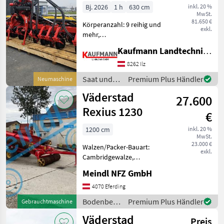
Bj. 2026
1 h
630 cm
inkl. 20 %
MwSt.
81.650 €
Körperanzahl: 9 reihig und
exkl.
mehr,
Fahrgassenschaltung,
Kaufmann Landtechnik GmbH
elektr. Überwachung,
Rüben,
8262 Ilz
Reihendüngerstreuer,
Saat und
Premium Plus Händler
Neumaschine
pneumatisch, Mais, hydr.
Pflege /
Väderstad
klappbar,
27.600
Väderstad
Gummidruckrollen,
Rexius 1230
€
Direktsaatausstatt
1200 cm
inkl. 20 %
MwSt.
23.000 €
Walzen/Packer-Bauart:
exkl.
Cambridgewalze,
Beleuchtung, Fahrwerk
Meindl NFZ GmbH
Cambridgewalze
Arbeitsbreite 12m
4070 Eferding
Bodenbearbeitung
Bodenbearbeitung
Premium Plus Händler
Gebrauchtmaschine
Walzen/Packer
/ Väderstad
Väderstad
Preis