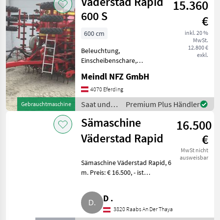
Väderstad Rapid
15.360
600 S
€
600 cm
inkl. 20 %
MwSt.
12.800 €
Beleuchtung,
exkl.
Einscheibenschare,
Spuranreisser Arbeitsbreite
Meindl NFZ GmbH
6m Saat und Pflege
Direktsaatgeräte
4070 Eferding
Saat und
Premium Plus Händler
Gebrauchtmaschine
Pflege /
Sämaschine
16.500
Väderstad
Väderstad Rapid
€
MwSt nicht
ausweisbar
Sämaschine Väderstad Rapid, 6
m. Preis: € 16.500, - ist
Nettopreis. Bj. circa 2006.
Gezogen. Scheibenschare,
D .
Reifenpacker.
3820 Raabs An Der Thaya
Gebrauchsanleitung