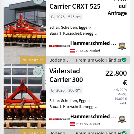
Carrier CRXT 525
auf
Anfrage
Bj. 2026
525 cm
Schar: Scheiben, Eggen-
Bauart: Kurzscheibenegge,
Beleuchtung,
Hammerschmied GmbH
Klappvorrichtung,
Nachlaufeinrichtung,
2013 Göllersdorf
Steinsicherung Väderstad
Bodenbearbeitung
Premium Gold Händler
Neumaschine
Kurzscheibenegge Carrier
/
Väderstad
CRXT 525 Stahlring
22.800
Väderstad
Carrier 300
€
Bj. 2026
300 cm
inkl. 20 %
MwSt.
19.000 €
Schar: Scheiben, Eggen-
exkl.
Bauart: Kurzscheibenegge,
Beleuchtung,
Hammerschmied GmbH
Nachlaufeinrichtung,
Steinsicherung Väderstad
2013 Göllersdorf
Kurzscheibenegge Carrier
Bodenbearbeitung
Premium Gold Händler
Neumaschine