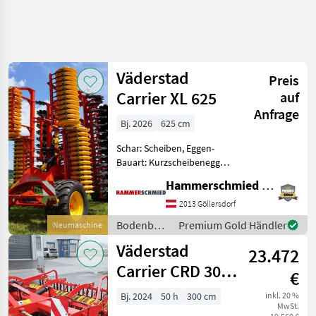
Väderstad
Preis
Carrier XL 625
auf
Anfrage
Bj. 2026
625 cm
Schar: Scheiben, Eggen-
Bauart: Kurzscheibenegge,
Beleuchtung, Fahrwerk,
Hammerschmied GmbH
Klappvorrichtung,
Nachlaufeinrichtung,
2013 Göllersdorf
Steinsicherung Väderstad
Bodenbearbeitung
Premium Gold Händler
Neumaschine
Kurzscheibenegge Carrier
/
Väderstad
XL 625 mit
23.472
Väderstad
Carrier CRD 300
€
CrossCutter
Bj. 2024
50 h
300 cm
inkl. 20 %
MwSt.