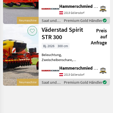
Exaktstriegel,
Hammerschmied GmbH
Fahrgassenschaltung,
Fahrwerk, hydr.
2013 Göllersdorf
Saatmengenverstellung,
Saat und
Premium Gold Händler
Neumaschine
hydr.
Pflege /
Väderstad Spirit
Schardruckverstellung,
Preis
Väderstad
Zwischenreifenpacker
STR 300
auf
Väderstad Rapid
Anfrage
Bj. 2026
300 cm
Beleuchtung,
Zweischeibenschare,
Exaktstriegel,
Hammerschmied GmbH
Fahrgassenschaltung,
Fahrwerk, hydr.
2013 Göllersdorf
Saatmengenverstellung,
Saat und
Premium Gold Händler
Neumaschine
hydr.
Pflege /
Schardruckverstellung,
Väderstad
Zwischenreifenpacker
Väderstad Spir