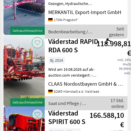
Gezogen, Hydraulische
Klappung, Stützfuß / -rad,
MERKANTIL Export-Import GmbH
Obenanhängung (Öse),
17094 Pragsdorf
Crosskillwalze ________
Fahrwerk Zugöse guter
Seit
Gebrauchtmaschine
Bodenbearbeitung /
Zustand einsatzbe
gestern
Väderstad
Väderstad RAPID
118.998,81
RDA 600 S
€
Bj. 2024
inkl. 19%
MwSt
99.999 €
Wird am 19.08.2026 auf ab-
exkl.
auction.com versteigert: -
Väderstad Rapid RDA 600 S -
CLAAS Nordostbayern GmbH & Co. KG, Altenstadt
Baujahr: 2024 - Demo-
92665 Altenstadt a.d. Waldnaab
Maschine. Betriebsstunden:
ca. 60 h Laufleistung: ca.
17 Std.
Gebrauchtmaschine
Saat und Pflege /
430 Hekta
online
Väderstad
Väderstad
166.588,10
SPIRIT 600 S
€