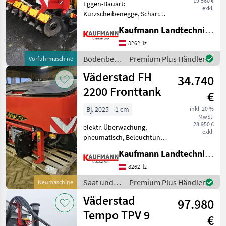
19.560 €
Eggen-Bauart:
exkl.
Kurzscheibenegge, Schar:
Scheiben, Steinsicherung,
Kaufmann Landtechnik GmbH
Beleuchtung CrossCutter
Disc, Seitenschilder
8262 Ilz
einstellbar, SteelRunner
Bodenbearbeitung
Premium Plus Händler
Vorführmaschine
Schneidringwalze,
/ Väderstad
Väderstad FH
hydraulische Ti
34.740
2200 Fronttank
€
Bj. 2025
1 cm
inkl. 20 %
MwSt.
28.950 €
elektr. Überwachung,
exkl.
pneumatisch, Beleuchtung
Väderstad Fronttank FH
Kaufmann Landtechnik GmbH
2200 in Druckausführung,
mit Rührwelle,
8262 Ilz
Beleuchtung,
Saat und
Premium Plus Händler
Neumaschine
Arbeitsbeleuchtung, 6x40kg
Pflege /
Väderstad
Zusatzgewichte, Ve
97.980
Väderstad
Tempo TPV 9
€