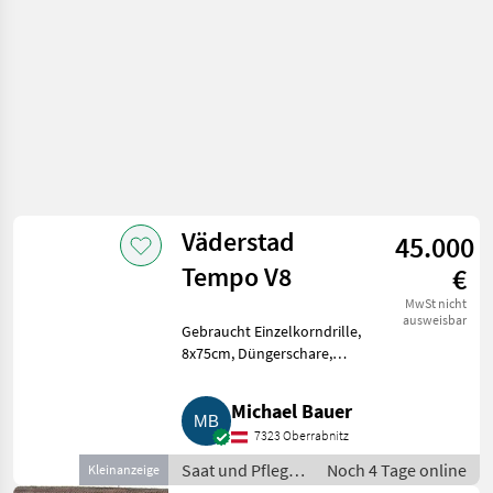
Väderstad
45.000
Tempo V8
€
MwSt nicht
ausweisbar
Gebraucht Einzelkorndrille,
8x75cm, Düngerschare,
Klutenräumer, Granulatstreuer,
Bj. 2017, Preis VB exkl. Saat und
Michael Bauer
Pflege Sonstige Maschinen Saat
7323 Oberrabnitz
und Pflege
Saat und Pflege
Noch 4 Tage online
Kleinanzeige
/ Sonstige