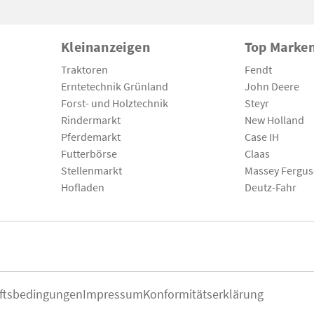
Kleinanzeigen
Top Marke
Traktoren
Fendt
Erntetechnik Grünland
John Deere
Forst- und Holztechnik
Steyr
Rindermarkt
New Holland
Pferdemarkt
Case IH
Futterbörse
Claas
Stellenmarkt
Massey Fergu
Hofladen
Deutz-Fahr
ftsbedingungen
Impressum
Konformitätserklärung