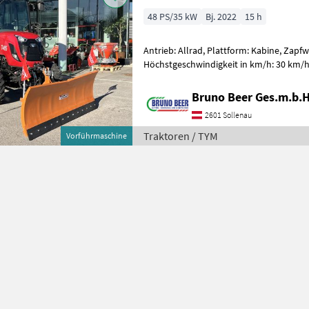
48 PS/35 kW
Bj. 2022
15 h
Antrieb: Allrad, Plattform: Kabine, Zapf
Höchstgeschwindigkeit in km/h: 30 km/h,
Oberlenker hinten: mechanisch, Kreuzs
Bruno Beer Ges.m.b.H
2601 Sollenau
Traktoren / TYM
Vorführmaschine