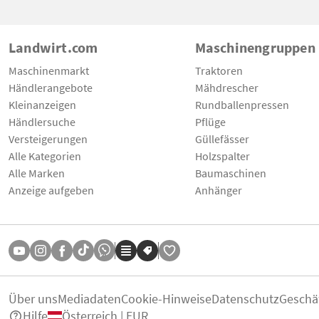
Landwirt.com
Maschinengruppen
Maschinenmarkt
Traktoren
Händlerangebote
Mähdrescher
Kleinanzeigen
Rundballenpressen
Händlersuche
Pflüge
Versteigerungen
Güllefässer
Alle Kategorien
Holzspalter
Alle Marken
Baumaschinen
Anzeige aufgeben
Anhänger
Über uns
Mediadaten
Cookie-Hinweise
Datenschutz
Geschä
Hilfe
Österreich | EUR