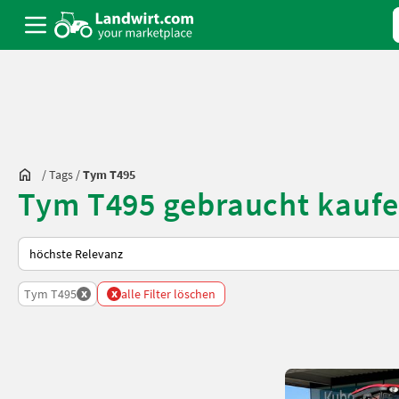
/
Tags
/
Tym T495
Tym T495 gebraucht kaufe
So wird auf Landwirt.com sortiert
x
x
Tym T495
alle Filter löschen