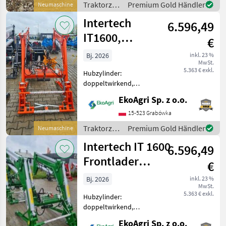
Traktorzubehör
Premium Gold Händler
Neumaschine
Traktormodell: M
/ Intertech
Intertech
6.596,49
IT1600,
€
Frontlader
Bj. 2026
inkl. 23 %
MwSt.
KUBOTA
5.363 € exkl.
Hubzylinder:
doppeltwirkend,
Front/Heck: Frontlader,
EkoAgri Sp. z o.o.
Anbaukonsole, 3.
Steuerkreis Frontlader
15-523 Grabówka
IT1600 – passend für
Traktorzubehör
Premium Gold Händler
Neumaschine
KUBOTA-Traktoren,
/ Intertech
Intertech IT 1600
leistungsstark und vielseitig
6.596,49
einset
Frontlader
€
FENDT
Bj. 2026
inkl. 23 %
MwSt.
5.363 € exkl.
Hubzylinder:
doppeltwirkend,
Front/Heck: Frontlader,
EkoAgri Sp. z o.o.