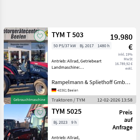
TYM T 503
19.980
€
50 PS/37 kW
Bj. 2017
1480 h
inkl. 19%
MwSt
Antrieb: Allrad, Getriebeart
16.789,92 €
Landmaschine:
exkl.
Schaltgetriebe, Plattform:
ohne Kabine,
Rampelmann & Spliethoff GmbH & Co.KG
Zapfwellendrehzahl:
48361 Beelen
540/1000,
Höchstgeschwindigkeit in
Traktoren / TYM
12-02-2026 13:58
Gebrauchtmaschine
km/h: 30 km/h,
TYM 5025
Kreuzsteuerhebel:
Preis
auf
Bj. 2023
9 h
Anfrage
Antrieb: Allrad,