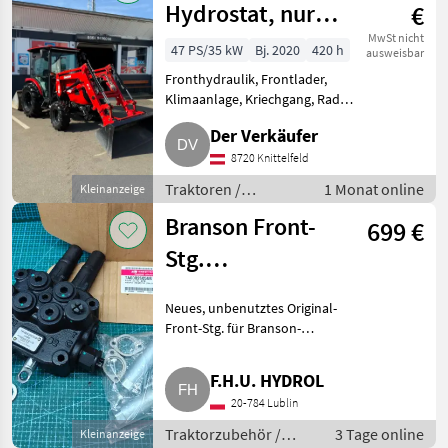
Hydrostat, nur
€
420 Bstd.
MwSt nicht
47 PS/35 kW
Bj. 2020
420 h
ausweisbar
Fronthydraulik, Frontlader,
Klimaanlage, Kriechgang, Radio,
Fahrzeugpapiere vorhanden
Der Verkäufer
Erstbesitz mit nur 420 Bstd.
Wurde von mir 2020 neu
8720 Knittelfeld
gekauft und zum Ausschieben
Traktoren /
1 Monat online
Kleinanzeige
des
Standard Traktoren
Branson Front-
699 €
Stg.
TA00026056B,
Neues, unbenutztes Original-
neu
Front-Stg. für Branson-
Traktoren. Branson-
Teilenummer: TA00026056B,
F.H.U. HYDROL
Bezeichnung: Front Remote
20-784 Lublin
Valve, Hersteller: Daiho
Hydraulics Ltd.,
Traktorzubehör /
3 Tage online
Kleinanzeige