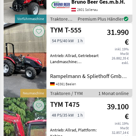
Bruno Beer Ges.m.b.H.
Marktplatz
Händlerangebote
Kleinanzeigen
Zapfwellendrehzahl: 540,
2601 Sollenau
Höchstgeschwindigkeit in
km/h: 25 km/h, Oberlenker
Traktoren /
Premium Plus Händler
Vorführmaschine
hinte
TYM
TYM T-555
31.990
€
54 PS/40 kW
1 h
inkl. 19%
MwSt
Antrieb: Allrad, Getriebeart
26.882,35 €
Landmaschine:
exkl.
Schaltgetriebe, Plattform:
ohne Kabine Art.Nr. 850M
Rampelmann & Spliethoff GmbH & Co.KG
T555 FGKA00024 *
48361 Beelen
Sparsamer und laufruhiger,
wassergekühlter 4-Zylin
Traktoren / TYM
1 Monat online
Neumaschine
TYM T475
39.100
€
48 PS/35 kW
1 h
inkl. 19%
MwSt
Antrieb: Allrad, Plattform:
32.857,14 €