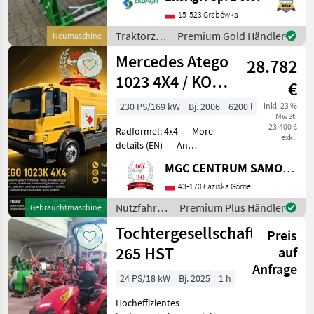
Anbaukonsole, 3.
Steuerkreis Frontlader
15-523 Grabówka
IT1600 – leistungsstark,
Traktorzubehör
Premium Gold Händler
Neumaschine
robust und passgenau für
/ Intertech
Mercedes Atego
FENDT-Traktoren Der Fr
28.782
1023 4X4 / KOBIT
€
/ 6200L /
230 PS/169 kW
Bj. 2006
6200 l
inkl. 23 %
MwSt.
SERVICED!
23.400 €
Radformel: 4x4 == More
exkl.
details (EN) == An
authorized SUBARU dealer
MGC CENTRUM SAMOCHODOW DOSTAWCZYCH
has a unique Mercedes-
Benz for sale with 4x4 drive
43-170 Łaziska Górne
and axle locks. The truck is
Nutzfahrzeuge
Premium Plus Händler
Gebrauchtmaschine
equipped with
/ Mercedes
Tochtergesellschaft
Preis
265 HST
auf
Anfrage
24 PS/18 kW
Bj. 2025
1 h
Hocheffizientes