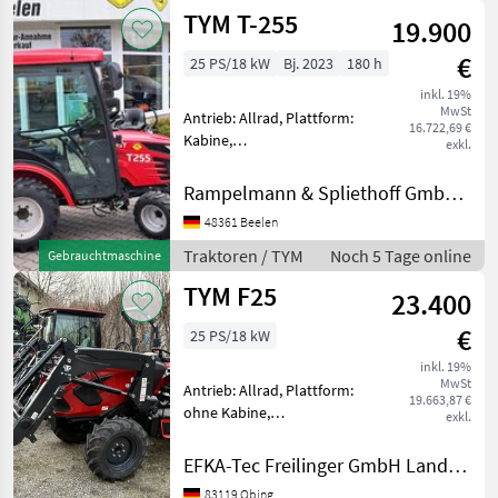
Fronthydraulik,
TYM T-255
Fahrzeugpapiere
19.900
vorhanden TYM T-2
€
25 PS/18 kW
Bj. 2023
180 h
inkl. 19%
MwSt
Antrieb: Allrad, Plattform:
16.722,69 €
Kabine,
exkl.
Zapfwellendrehzahl: 540,
Abgasstufe: Tier 5,
Rampelmann & Spliethoff GmbH & Co.KG
Oberlenker hinten:
48361 Beelen
mechanisch,
Kreuzsteuerhebel:
Traktoren / TYM
Noch 5 Tage online
Gebrauchtmaschine
mechanisch,
TYM F25
Anhängevorrichtung:
23.400
manuell, F
€
25 PS/18 kW
inkl. 19%
MwSt
Antrieb: Allrad, Plattform:
19.663,87 €
ohne Kabine,
exkl.
Zapfwellendrehzahl: 540,
Höchstgeschwindigkeit in
EFKA-Tec Freilinger GmbH Landmaschinen
km/h: 25 km/h, Frontlader
83119 Obing