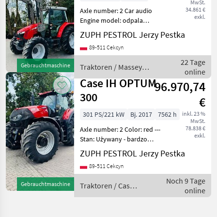
MwSt.
34.861 €
Axle number: 2 Car audio
exkl.
Engine model: odpala
dosłownie "na dotyk" i
ZUPH PESTROL Jerzy Pestka
przepięknie --- Stan:
89-511 Cekcyn
Używany - bardzo dobry
stan Sprzęt różnego typu:
22 Tage
Gebrauchtmaschine
Traktoren / Massey
ładowacz czołowy klimat
online
Ferguson
Case IH OPTUM
96.970,74
300
€
301 PS/221 kW
Bj. 2017
7562 h
inkl. 23 %
MwSt.
78.838 €
Axle number: 2 Color: red ---
exkl.
Stan: Używany - bardzo
dobry stan Koła
ZUPH PESTROL Jerzy Pestka
napędzające: 4 koła Sprzęt
89-511 Cekcyn
różnego typu: przedni
podnośnik podwieszany
Noch 9 Tage
Gebrauchtmaschine
Traktoren / Case
przedni most hamulce pn
online
IH