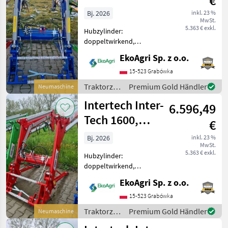
€
Holland
Bj. 2026
inkl. 23 %
MwSt.
5.363 € exkl.
Hubzylinder:
doppeltwirkend,
Front/Heck: Frontlader,
EkoAgri Sp. z o.o.
Anbaukonsole, 3.
Steuerkreis Frontlader
15-523 Grabówka
it1600 – von einem
Traktorzubehör
Premium Gold Händler
Neumaschine
führenden hersteller von
/ Intertech
Intertech Inter-
frontladern in Polen Für tra
6.596,49
Tech 1600,
€
Frontlader Case
Bj. 2026
inkl. 23 %
MwSt.
IH
5.363 € exkl.
Hubzylinder:
doppeltwirkend,
Front/Heck: Frontlader,
EkoAgri Sp. z o.o.
Anbaukonsole, 3.
Steuerkreis Frontlader
15-523 Grabówka
IT1600 – passend für CASE-
Traktorzubehör
Premium Gold Händler
Neumaschine
Traktoren, leistungsstark
/ Intertech
und vielseitig einsetzb