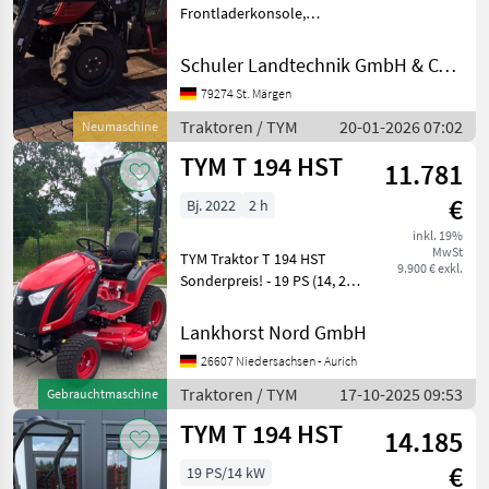
Frontladerkonsole,
Frontlader Traktoren
Standard Traktoren
Schuler Landtechnik GmbH & CO KG
79274 St. Märgen
Traktoren / TYM
20-01-2026 07:02
Neumaschine
TYM T 194 HST
11.781
€
Bj. 2022
2 h
inkl. 19%
MwSt
TYM Traktor T 194 HST
9.900 € exkl.
Sonderpreis! - 19 PS (14, 2
kw) - 3 Zylinder Yanmar
Motor, wassergekühlt -
Lankhorst Nord GmbH
Hydrostatgetriebe 2-stufig -
26607 Niedersachsen - Aurich
Servolenkung mit
Gleichlaufzylinder - Mi
Traktoren / TYM
17-10-2025 09:53
Gebrauchtmaschine
TYM T 194 HST
14.185
€
19 PS/14 kW