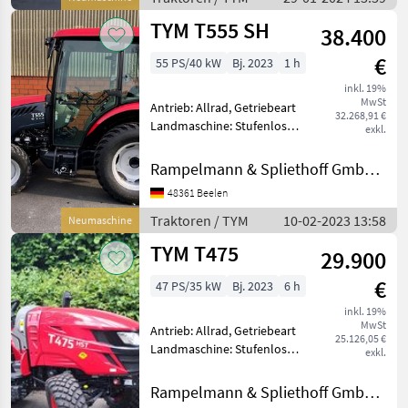
TYM T555 SH
38.400
€
55 PS/40 kW
Bj. 2023
1 h
inkl. 19%
MwSt
Antrieb: Allrad, Getriebeart
32.268,91 €
Landmaschine: Stufenloses
exkl.
Getriebe, Plattform: Kabine,
Zapfwellendrehzahl: 540,
Rampelmann & Spliethoff GmbH & Co.KG
Abgasstufe: Tier 5,
48361 Beelen
Kreuzsteuerhebel:
mechanisch, Klimaanlage,
Traktoren / TYM
10-02-2023 13:58
Neumaschine
TYM T475
29.900
€
47 PS/35 kW
Bj. 2023
6 h
inkl. 19%
MwSt
Antrieb: Allrad, Getriebeart
25.126,05 €
Landmaschine: Stufenloses
exkl.
Getriebe, Plattform: ohne
Kabine,
Rampelmann & Spliethoff GmbH & Co.KG
Zapfwellendrehzahl: 540,