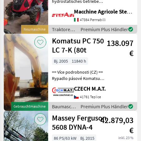
hydrostatisches Getriebe
mit zwei Bereichen und
Macchine Agricole Stefani Luciano
stufenloser Regelung der
Fahrgeschwindigkeit vom
47864 Pennabilli
Stillstand bis 20, 8 km/h
Traktoren /
Premium Plus Händler
Neumaschine
vorwärts und rückwärts,
Sonstige
Komatsu PC 750
ges
138.097
LC 7-K (80t
€
Bj. 2005
11840 h
== Více podrobnosti (CZ) ==
Rypadlo pásové Komatsu
PC 750 LC 7-K rok 2005
CZECH M.A.T.
najeto 11.840 mth
hmotnost 78t ID 4421_D ==
41761 Teplice
Weitere Informationen (DE)
Baumaschinen
Premium Plus Händler
Gebrauchtmaschine
== Komats
/ Komatsu
Massey Ferguson
42.879,03
5608 DYNA-4
€
86 PS/63 kW
Bj. 2015
inkl. 23 %