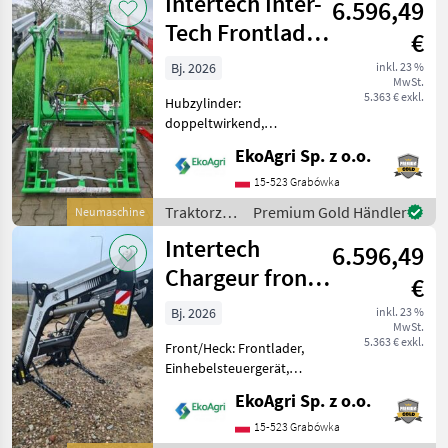
Intertech Inter-
6.596,49
Tech Frontlader
€
IT1600, DEUTZ
Bj. 2026
inkl. 23 %
MwSt.
FAHR
5.363 € exkl.
Hubzylinder:
doppeltwirkend,
Front/Heck: Frontlader,
EkoAgri Sp. z o.o.
Anbaukonsole, 3.
Steuerkreis Frontlader
15-523 Grabówka
IT1600 – passend für
Traktorzubehör
Premium Gold Händler
Neumaschine
DEUTZ-Traktoren,
/ Intertech
Intertech
leistungsstark und vielseitig
6.596,49
einsetz
Chargeur front
€
Inter-Tech 1600,
Bj. 2026
inkl. 23 %
MwSt.
MASSEY
5.363 € exkl.
Front/Heck: Frontlader,
FERGUSON
Einhebelsteuergerät,
Parallelführung Frontlader
EkoAgri Sp. z o.o.
IT1600 – geeignet für
Massey Ferguson Traktoren
15-523 Grabówka
☑️Technische Merkmale:☑️ •