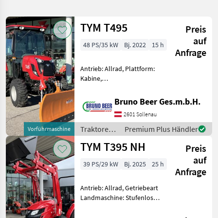
verfeinern
TYM T495
Preis
Kategorie
Land
Filter
2
auf
48 PS/35 kW
Bj. 2022
15 h
Anfrage
48
AKTUELLER
Zurücksetzen
Ergebnisse
Antrieb: Allrad, Plattform:
PFAD
anzeigen
Kabine,
Tym
Zapfwellendrehzahl: 540,
T194h
Höchstgeschwindigkeit in
Bruno Beer Ges.m.b.H.
km/h: 30 km/h, Abgasstufe:
KATEGORIE
2601 Sollenau
WÄHLEN
Tier 5, Oberlenker hinten:
mechanisch,
Traktoren /
Premium Plus Händler
Vorführmaschine
Landtechnik
46
Kreuzsteuerhebel: m
TYM
TYM T395 NH
Preis
Bautechnik
1
auf
39 PS/29 kW
Bj. 2025
25 h
Anfrage
PKW / LKW / Moped
1
Antrieb: Allrad, Getriebeart
Landmaschine: Stufenloses
MARKTPLATZ
Getriebe, Plattform: ohne
Kabine,