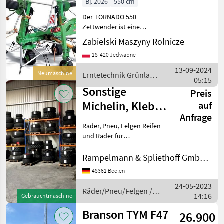
Bj. 2026
550 cm
TORNADO 550
Der TORNADO 550
Heuwende
Zettwender ist eine
Maschine mit vier Rotoren,
Zabielski Maszyny Rolnicze
die für ein effizientes
18-420 Jedwabne
Zettwenden von Stroh und
Heu entwickelt wurde, um
13-09-2024
Neumaschine
Erntetechnik Grünland
den Trocknungsprozess der
05:15
/ Talex
Ma
Sonstige
Preis
Michelin, Kleber,
auf
Anfrage
Conti...
Räder, Pneu, Felgen Reifen
und Räder für
Kommunaltraktoren. Wir
bieten eine große Auswahl
Rampelmann & Spliethoff GmbH & Co.KG
an gebrauchten Räder und
48361 Beelen
Reifen vorwiegend für
24-05-2023
Kommunaltraktoren an.
Räder/Pneu/Felgen /
14:16
Für T
Gebrauchtmaschine
Sonstige
Branson TYM F47
26.900