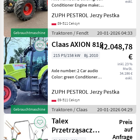
exkl.
Conditioner Engine make:
Deutz Engine model: deutz
ZUPH PESTROL Jerzy Pestka
Engine volume: 6057 ---
Stan: Używany - bardzo
89-511 Cekcyn
dobry stan Koła
Traktoren / Fendt
20-01-2026 04:33
Gebrauchtmaschine
napędzające: 4 koła S
Claas AXION 810
42.048,78
€
215 PS/158 kW
Bj. 2010
inkl. 23 %
MwSt.
Axle number: 2 Car audio
34.186 €
Color: green Conditioner
exkl.
Engine make: John Deere
Engine model: John Deere
ZUPH PESTROL Jerzy Pestka
o pojemności 6, 8L --- Stan:
89-511 Cekcyn
Używany - bardzo dobry
stan Koła nap
Traktoren / Claas
20-01-2026 04:29
Gebrauchtmaschine
Talex
Preis
Przetrząsacz
auf
Anfrage
TORNADO 550 /