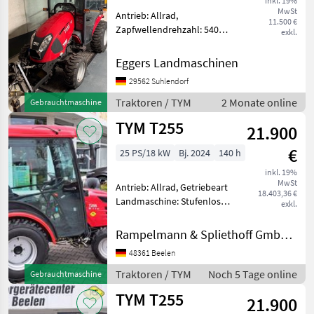
inkl. 19%
MwSt
Antrieb: Allrad,
11.500 €
Zapfwellendrehzahl: 540
exkl.
Mitsubishi Dieselmotor mit
23, 0PS / Hydrostatantrieb /
Eggers Landmaschinen
Heckzapfwelle /
29562 Suhlendorf
Frontzapfwelle / Kabine /
Dreipunktanhängung Kat. I
Traktoren / TYM
2 Monate online
Gebrauchtmaschine
/
TYM T255
21.900
€
25 PS/18 kW
Bj. 2024
140 h
inkl. 19%
MwSt
Antrieb: Allrad, Getriebeart
18.403,36 €
Landmaschine: Stufenloses
exkl.
Getriebe, Plattform: Kabine,
Zapfwellendrehzahl: 540,
Rampelmann & Spliethoff GmbH & Co.KG
Abgasstufe: Tier 5,
48361 Beelen
Oberlenker hinten:
mechanisch, Kreuzsteuer
Traktoren / TYM
Noch 5 Tage online
Gebrauchtmaschine
TYM T255
21.900