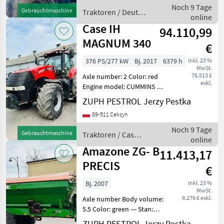
oryginale Ciągnik ma
Noch 9 Tage
Gebrauchtmaschine
Traktoren / Deutz
problem elektryczny
online
Fahr
prawdopod
Case IH
94.110,99
MAGNUM 340
€
376 PS/277 kW
Bj. 2017
6379 h
inkl. 23 %
MwSt.
76.513 €
Axle number: 2 Color: red
exkl.
Engine model: CUMMINS 6
cylindrowy turbo --- Stan:
ZUPH PESTROL Jerzy Pestka
Używany - bardzo dobry
89-511 Cekcyn
stan Sprzęt różnego typu:
hamulce pneumatyczne
Noch 9 Tage
Gebrauchtmaschine
Traktoren / Case
klimatyzacja kab
online
IH
Amazone ZG- B
11.413,17
PRECIS
€
Bj. 2007
inkl. 23 %
MwSt.
9.279 € exkl.
Axle number Body volume:
5.5 Color: green --- Stan:
Używany - nie podano
ZUPH PESTROL Jerzy Pestka