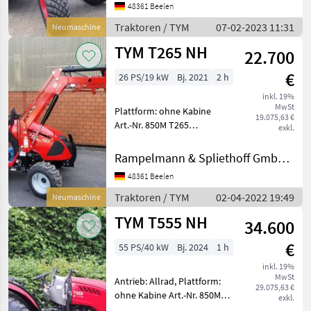
48361 Beelen
Höchstgeschwindigkeit in
km/h: 25 km/h, Abgasstufe:
Traktoren / TYM
07-02-2023 11:31
Neumaschine
Tier
TYM T265 NH
22.700
€
26 PS/19 kW
Bj. 2021
2 h
inkl. 19%
MwSt
Plattform: ohne Kabine
19.075,63 €
Art.-Nr. 850M T265
exkl.
KPKA00596 Art.-Nr. 850M
T265 KPKA00601 Tym T 265
Rampelmann & Spliethoff GmbH & Co.KG
HST mit Tym TX 2000SL-E
48361 Beelen
Frontlader 3-Zylinder TYM-
Motor mit 26PS (19,
Traktoren / TYM
02-04-2022 19:49
Neumaschine
TYM T555 NH
34.600
€
55 PS/40 kW
Bj. 2024
1 h
inkl. 19%
MwSt
Antrieb: Allrad, Plattform:
29.075,63 €
ohne Kabine Art.-Nr. 850M
exkl.
T555 FG KA00027 1, 5