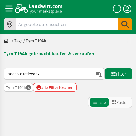
Angebote durchsuchen
/
Tags
/
Tym T194h
Tym T194h gebraucht kaufen & verkaufen
So wird auf Landwirt.com sortiert
Filter
x
x
Tym T194h
alle Filter löschen
Liste
Raster
Suche