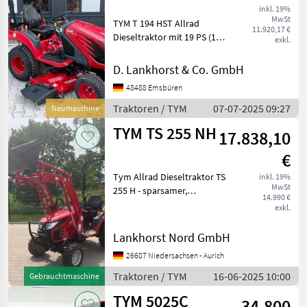
inkl. 19%
MwSt
TYM T 194 HST Allrad
11.920,17 €
Dieseltraktor mit 19 PS (14,
exkl.
2 kw) - 3 Zylinder Yanmar
Motor, wassergekühlt -
D. Lankhorst & Co. GmbH
Hydrostatgetriebe 2-stufig -
48488 Emsbüren
Servolenkung mit
Gleichlaufzylinder
Traktoren / TYM
07-07-2025 09:27
Neumaschine
TYM TS 255 NH
17.838,10
€
Tym Allrad Dieseltraktor TS
inkl. 19%
MwSt
255 H - sparsamer,
14.990 €
laufruhiger,
exkl.
wassergekühlter - 3-
Zylinder Yanmar Motor mit
Lankhorst Nord GmbH
1.116 cmü Hubraum -
26607 Niedersachsen - Aurich
25PS/18, 4kW - 2 Stufen HST
Getriebe ink
Traktoren / TYM
16-06-2025 10:00
Gebrauchtmaschine
TYM 5025C
34.800