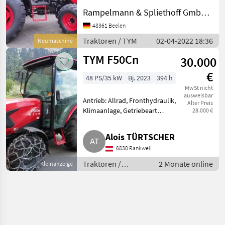
Betriebsstunden bestehend
Rampelmann & Spliethoff GmbH & Co.KG
aus: Tym T-555NH Allrad
48361 Beelen
Dieseltraktor mit Hydrostat
Antrieb Sp
Traktoren / TYM
02-04-2022 18:36
Neumaschine
TYM F50Cn
30.000
€
48 PS/35 kW
Bj. 2023
394 h
MwSt nicht
ausweisbar
Antrieb: Allrad, Fronthydraulik,
Alter Preis
Klimaanlage, Getriebeart
28.000 €
Landmaschine: Schaltgetriebe,
Luftsitz, druckloser Rücklauf,
Alois TÜRTSCHER
Radio, Fahrzeugpapiere
6830 Rankweil
vorhanden, Oberlenker hinten:
m
Traktoren /
2 Monate online
Kleinanzeige
Standard
Traktoren