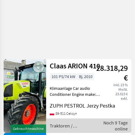
Claas ARION 410
28.318,29
€
101 PS/74 kW
Bj. 2010
inkl. 23 %
Klimaanlage Car audio
MwSt.
Conditioner Engine make:
23.023 €
exkl.
John Deere Engine model:
ZUPH PESTROL Jerzy Pestka
John Deere 4 cylindrowy ---
Stan: Używany - bardzo
89-511 Cekcyn
dobry stan Mam do
Noch 9 Tage
sprzedania ciągnik rol
Traktoren /
online
Gebrauchtmaschine
Claas