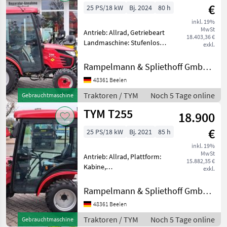
€
25 PS/18 kW
Bj. 2024
80 h
inkl. 19%
MwSt
Antrieb: Allrad, Getriebeart
18.403,36 €
Landmaschine: Stufenloses
exkl.
Getriebe, Plattform: Kabine,
Zapfwellendrehzahl: 540,
Rampelmann & Spliethoff GmbH & Co.KG
Oberlenker hinten:
48361 Beelen
mechanisch,
Kreuzsteuerhebel:
Traktoren / TYM
Noch 5 Tage online
Gebrauchtmaschine
mechanisch, F
TYM T255
18.900
€
25 PS/18 kW
Bj. 2021
85 h
inkl. 19%
MwSt
Antrieb: Allrad, Plattform:
15.882,35 €
Kabine,
exkl.
Zapfwellendrehzahl: 540,
Oberlenker hinten:
Rampelmann & Spliethoff GmbH & Co.KG
mechanisch,
48361 Beelen
Kreuzsteuerhebel:
mechanisch,
Traktoren / TYM
Noch 5 Tage online
Gebrauchtmaschine