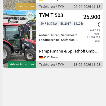
TYM F25Rn inkl. Frontlader
und Schaufel Länge: 3239
Traktoren / TYM
02-04-2026 11:15
Neumaschine
TYM T 503
25.900
€
50 PS/37 kW
Bj. 2017
3410 h
inkl. 19%
MwSt
Antrieb: Allrad, Getriebeart
21.764,71 €
Landmaschine: Stufenloses
exkl.
Getriebe, Plattform: Kabine,
Zapfwellendrehzahl:
Rampelmann & Spliethoff GmbH & Co.KG
540/1000,
48361 Beelen
Höchstgeschwindigkeit in
km/h: 30 km/h, Aufladung:
Traktoren / TYM
13-02-2026 16:03
Gebrauchtmaschine
Turbo