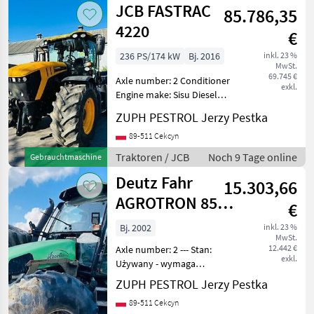
JCB FASTRAC
85.786,35
4220
€
236 PS/174 kW
Bj. 2016
inkl. 23 %
MwSt.
69.745 €
Axle number: 2 Conditioner
exkl.
Engine make: Sisu Diesel
Engine model: SISU Power 6
ZUPH PESTROL Jerzy Pestka
cylindrów Gearbox engine
turbo Gross weight: 15575
89-511 Cekcyn
Net weight: 7575 --- Stan:
Traktoren / JCB
Noch 9 Tage online
Gebrauchtmaschine
Używan
Deutz Fahr
15.303,66
AGROTRON 85
€
MK3
Bj. 2002
inkl. 23 %
MwSt.
12.442 €
Axle number: 2 --- Stan:
exkl.
Używany - wymaga
naprawy Sprzedam ciągnik
ZUPH PESTROL Jerzy Pestka
Deutz Fahr Agrotron 85 Mk3
89-511 Cekcyn
z 2002 roku Cały w