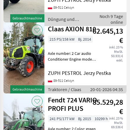
Pojemność: 5 500 l Witam
89-511 Cekcyn
Sprzedam rozsiewacz firmy
AMAZONE ZG-B PRECIS ze
Noch 9 Tage
Gebrauchtmaschine
Düngung und
zbiornikiem o po
online
Beregnung / Amazone
Claas AXION 810
62.645,13
€
215 PS/158 kW
Bj. 2014
inkl. 23 %
MwSt.
Axle number: 2 Car audio
50.931 €
Conditioner Engine model:
exkl.
John Deere o pojemności 6,
8L --- Stan: Używany -
ZUPH PESTROL Jerzy Pestka
bardzo dobry stan Koła
89-511 Cekcyn
napędzające: 4 koła Sprzęt
różnego typu:
Traktoren / Claas
20-01-2026 04:35
Gebrauchtmaschine
Fendt 724 VARIO
85.529,28
PROFI PLUS
€
241 PS/177 kW
Bj. 2015
10299 h
inkl. 23 %
MwSt.
69.536 €
Axle number: 2 Color: green