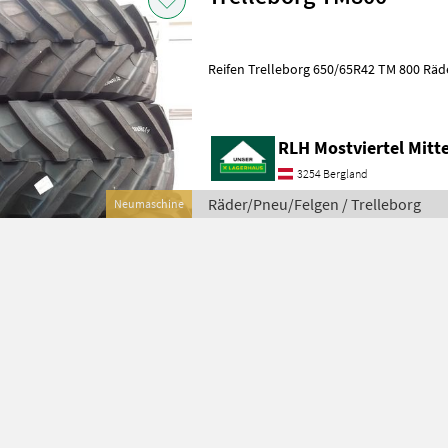
Reifen Trelleborg 650/65R42 TM 800 Räd
RLH Mostviertel Mitt
3254 Bergland
Räder/Pneu/Felgen / Trelleborg
Neumaschine