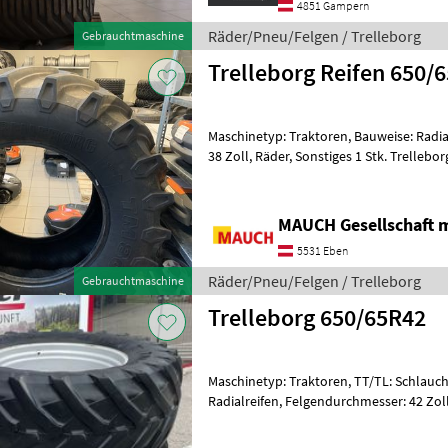
4851 Gampern
Räder/Pneu/Felgen / Trelleborg
Gebrauchtmaschine
Trelleborg Reifen 650/6
Maschinetyp: Traktoren, Bauweise: Radia
38 Zoll, Räder, Sonstiges 1 Stk. Trelleborg Re
Betriebsstunden drauf. PRIVATVE
MAUCH Gesellschaft m
5531 Eben
Räder/Pneu/Felgen / Trelleborg
Gebrauchtmaschine
Trelleborg 650/65R42
Maschinetyp: Traktoren, TT/TL: Schlauch
Radialreifen, Felgendurchmesser: 42 Zoll
Räder/Pneu/Felgen Traktorräder