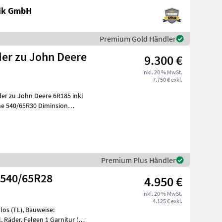
nik GmbH
Premium Gold Händler
der zu John Deere
9.300 €
inkl. 20 % MwSt.
7.750 € exkl.
er zu John Deere 6R185 inkl
Premium Plus Händler
 540/65R28
4.950 €
inkl. 20 % MwSt.
4.125 € exkl.
los (TL), Bauweise:
, Räder, Felgen 1 Garnitur (4