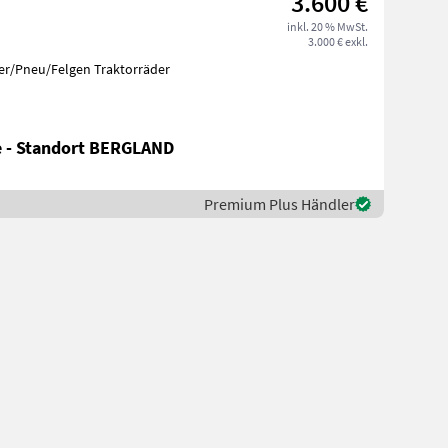
3.600 €
inkl. 20 % MwSt.
3.000 € exkl.
er/Pneu/Felgen Traktorräder
e - Standort BERGLAND
Premium Plus Händler