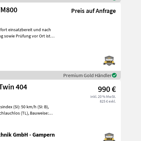
leborg 650/65 R38 TM800
Preis auf Anfrage
ofort einsatzbereit und nach
g sowie Prüfung vor Ort ist
Premium Gold Händler
 Twin 404
990 €
inkl. 20 % MwSt.
825 € exkl.
ndex (SI): 50 km/h (SI: B),
 Schlauchlos (TL), Bauweise:
chnik GmbH - Gampern