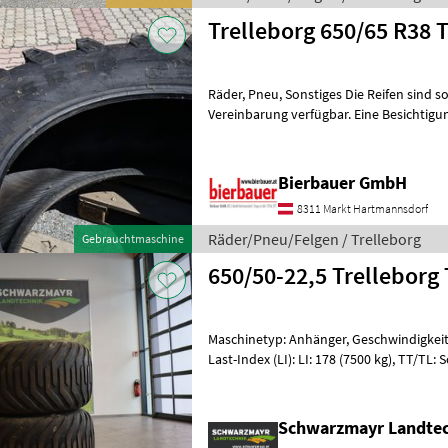
Trel
Räder, Pneu, Sonstiges Die Reifen sind s
Vereinbarung verfügbar. Eine Besichtigun
jederzeit möglich. Bei Frag
Bierbauer GmbH
8311 Markt Hartmannsdorf
Räder/Pneu/Felgen / Trelleborg
Gebrauchtmaschine
650/50-22,5 Trelleborg
Maschinetyp: Anhänger, Geschwindigkeitsi
Last-Index (LI): LI: 178 (7500 kg), TT/TL:
Radialreifen, Felgendurchmesser
Schwarzmayr Landte