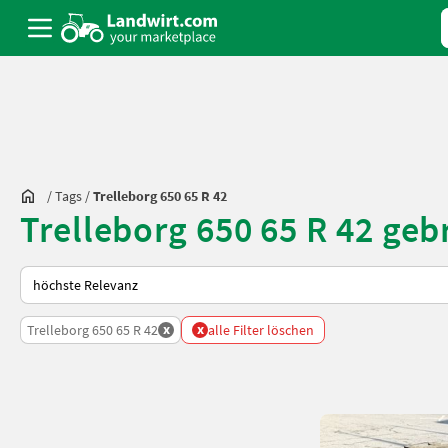
/
Tags
/
Trelleborg 650 65 R 42
Trelleborg 650 65 R 42 ge
So wird auf Landwirt.com sortiert
x
x
Trelleborg 650 65 R 42
alle Filter löschen