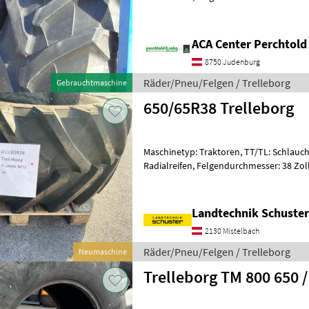
Stk.) Kompletträder 650/65R38 + 540/65
ACA Center Perchtold
8750 Judenburg
Räder/Pneu/Felgen / Trelleborg
Gebrauchtmaschine
650/65R38 Trelleborg
Maschinetyp: Traktoren, TT/TL: Schlauch
Radialreifen, Felgendurchmesser: 38 Zol
Gummi zu verkaufen Preis p
Landtechnik Schuster
2130 Mistelbach
Räder/Pneu/Felgen / Trelleborg
Neumaschine
Trelleborg T