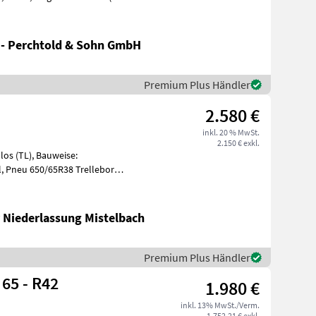
R28
 - Perchtold & Sohn GmbH
Premium Plus Händler
2.580 €
inkl. 20 % MwSt.
2.150 € exkl.
los (TL), Bauweise:
l, Pneu 650/65R38 Trelleborg
ro Stück, ein S
 Niederlassung Mistelbach
Premium Plus Händler
M 800 650 / 65 - R42
1.980 €
inkl. 13% MwSt./Verm.
1.752,21 € exkl.