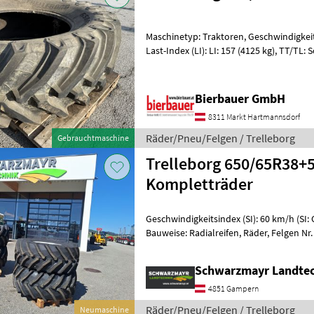
Maschinetyp: Traktoren, Geschwindigkeitsi
Last-Index (LI): LI: 157 (4125 kg), TT/TL:
Radialreifen, Felgendurchmesse
Bierbauer GmbH
8311 Markt Hartmannsdorf
Räder/Pneu/Felgen / Trelleborg
Gebrauchtmaschine
Trelleborg 650/65R38+
Kompletträder
Geschwindigkeitsindex (SI): 60 km/h (SI: 
Bauweise: Radialreifen, Räder, Felgen Nr. 70174 1
Kompletträder zu Steyr Profi/Profi CV
Schwarzmayr Landte
4851 Gampern
Räder/Pneu/Felgen / Trelleborg
Neumaschine