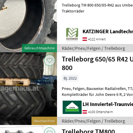
Trelleborg TM 800 650/65-R42 aus Umbe
Traktorräder
KATZINGER Landtech
4122 Arnreit
Räder/Pneu/Felgen / Trelleborg
Gebrauchtmaschine
Trelleborg 650/65 R42 
800
Bj. 2022
Pneu, Felgen, Bauweise: Radialreifen, TT
Kompletträder für John Deere 6 R, 2 Vor
Serie-6 Zylinder, wegen Umbereifung ab
LH Innviertel-Traunvi
4100 Ottensheim
Räder/Pneu/Felgen / Trelleborg
Neumaschine
Trelleborg TM800