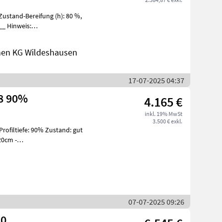
chließl
nen KG Wildeshausen
17-07-2025 04:37
38 90%
4.165 €
inkl. 19% MwSt
3.500 € exkl.
rofiltiefe: 90% Zustand: gut
 20cm -
 Interesse: -
07-07-2025 09:26
30