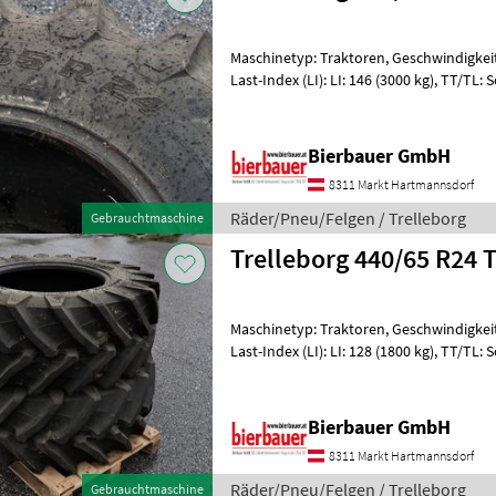
Maschinetyp: Traktoren, Geschwindigkeits
Last-Index (LI): LI: 146 (3000 kg), TT/TL:
Radialreifen, Felgendurchmess
Bierbauer GmbH
8311 Markt Hartmannsdorf
Räder/Pneu/Felgen / Trelleborg
Gebrauchtmaschine
Trelleborg 440/65 R24 
Maschinetyp: Traktoren, Geschwindigkeitsi
Last-Index (LI): LI: 128 (1800 kg), TT/TL:
Radialreifen, Felgendurchmesse
Bierbauer GmbH
8311 Markt Hartmannsdorf
Räder/Pneu/Felgen / Trelleborg
Gebrauchtmaschine