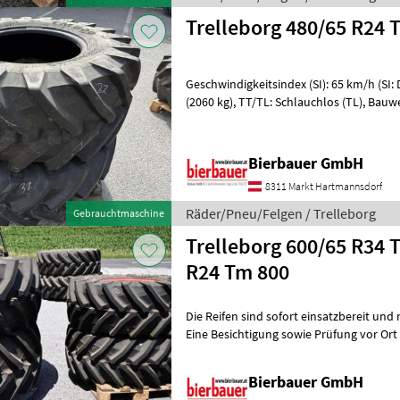
Trelleborg 480/65 
Geschwindigkeitsindex (SI): 65 km/h (SI: D)
(2060 kg), TT/TL: Schlauchlos (TL), Bauwe
Felgendurchmesser: 24 Zoll, Räder, Pneu
Bierbauer GmbH
8311 Markt Hartmannsdorf
Räder/Pneu/Felgen / Trelleborg
Gebrauchtmaschine
Trelleborg 600/65 R34 Tm80
R24 Tm 800
Die Reifen sind sofort einsatzbereit und
Eine Besichtigung sowie Prüfung vor Ort ist
Fragen zu Zustand, Dimens
Bierbauer GmbH