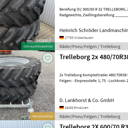
Bereifung (h): 900/60 R 32 TRELLEBORG, Zustand-Bereifung (h): 80 %,
Radgewichte, Zwillingsbereifung ________ Hinweis:
Gebrauchtmaschinen verkaufen wir auss
Heinrich Schröder Landmaschi
27793 Wildeshausen
Räder/Pneu/Felgen / Trelleborg
Gebrauchtmaschine
Trelleborg 2x 480/70R
2x Trelleborg Kompletträder 480/70R38 P
Felgen: - Einpresstiefe: 1, 75 - Lochkreis:
Mittellochdurchmesser: 14cm Bei
D. Lankhorst & Co. GmbH
48488 Emsbüren
Räder/Pneu/Felgen / Trelleborg
Neumaschine
Trelleborg 2X 600/70 R