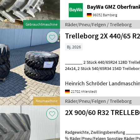
BayWa GMZ Oberfran
96052 Bamberg
Räder/Pneu/Felgen / Trelleborg
Gebrauchtmaschine
Trelleborg 2X 440/65 R2
Bj. 2026
________ 2 Stück 440/65R24 128D Trelleb
24x14, 2 Stück 540/65R34 154D Trelleborg TM800 auf Verstellfelge
34x16, passend zu MF 47.. Räder/P
Heinrich Schröder Landmaschin
21702 Ahlerstedt
Räder/Pneu/Felgen / Trelleborg
Neumaschine
2X 900/60 R32 TRELLE
Radgewichte, Zwillingsbereifung ________ zum Katana 65, Zustand 70
% Räder/Pneu/Felgen Sonstige Räder/P