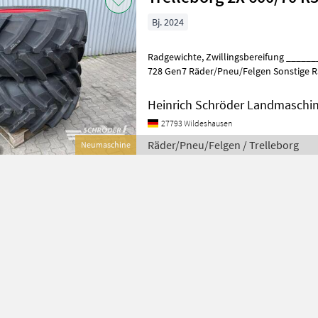
Bj. 2024
Radgewichte, Zwillingsbereifung ________ TM 900, passend zu Fendt
728 Gen7 Räder/Pneu/Felgen Sonstige 
Heinrich Schröder Landmaschi
27793 Wildeshausen
Räder/Pneu/Felgen / Trelleborg
Neumaschine