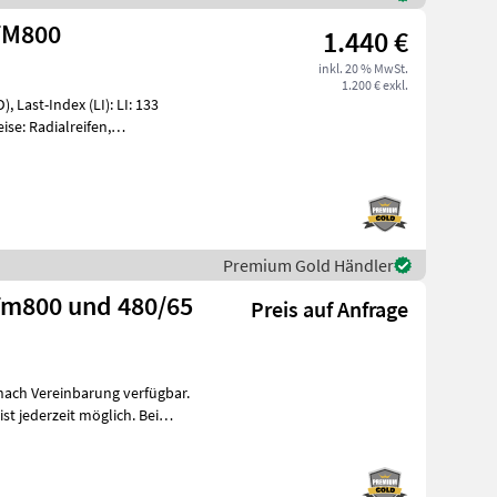
R24 TM800
1.440 €
inkl. 20 % MwSt.
1.200 € exkl.
, Last-Index (LI): LI: 133
ise: Radialreifen,
, S
Premium Gold Händler
0 und 480/65
Preis auf Anfrage
 nach Vereinbarung verfügbar.
 jederzeit möglich. Bei