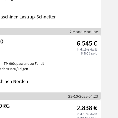
aschinen Lastrup-Schnelten
2 Monate online
30
6.545 €
inkl. 19% MwSt
5.500 € exkl.
Räder/Pneu/Felgen
chinen Norden
23-10-2025 04:23
BORG
2.838 €
inkl. 19% MwSt
2.384,87 € exkl.