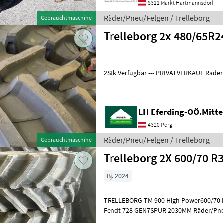
8311 Markt Hartmannsdorf
Räder/Pneu/Felgen / Trelleborg
Gebrauchtmaschine
Trelleborg 2x 480/65R2
2Stk Verfügbar --- PRIVATVERKAUF Räde
LH Eferding-OÖ.Mitte
4320 Perg
Räder/Pneu/Felgen / Trelleborg
Gebrauchtmaschine
Trelleborg 2X 600/70 R
Bj. 2024
TRELLEBORG TM 900 High Power600/7
Fendt 728 GEN7SPUR 2030MM Räder/Pne
Räder/Pneu/Felgen