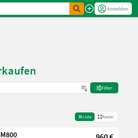
Anmelden
erkaufen
Filter
Liste
Raster
 TM800
960 €