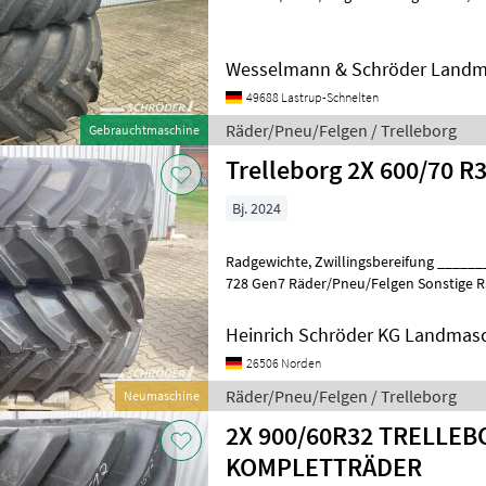
Wesselmann & Schröder Landm
49688 Lastrup-Schnelten
Räder/Pneu/Felgen / Trelleborg
Gebrauchtmaschine
Trelleborg 2X 600/70 R
Bj. 2024
Radgewichte, Zwillingsbereifung ________ TM 900, passend zu Fendt
728 Gen7 Räder/Pneu/Felgen Sonstige 
Heinrich Schröder KG Landmas
26506 Norden
Räder/Pneu/Felgen / Trelleborg
Neumaschine
2X 900/60R32 TRELLE
KOMPLETTRÄDER