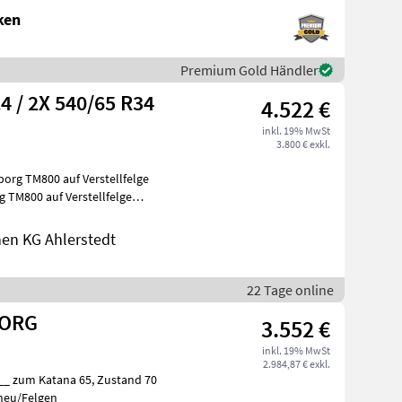
ken
Premium Gold Händler
4 / 2X 540/65 R34
4.522 €
inkl. 19% MwSt
3.800 € exkl.
org TM800 auf Verstellfelge
en KG Ahlerstedt
22 Tage online
BORG
3.552 €
inkl. 19% MwSt
2.984,87 € exkl.
neu/Felgen