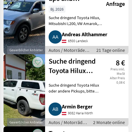
Anfrage
Geländewagen
Bj. 2026
in ganz
Suche dringend Toyota Hilux,
Mitsubishi L200, VW Amarok,
Österreich
Ford Ranger, Nissan Navara
Andreas Althammer
oder andere Pick-ups, bitte
einfach alles anbieten. Bj., km-
6500 Landeck
Stand, Zustand, Model
Autos / Motorräder /
21 Tage online
Gewerblicher Anbieter
Limousine
Suche dringend
8 €
Toyota Hilux
Preis inkl.
MwSt
oder andere
Alter Preis
0,08 €
Suche dringend Toyota Hilux
Pickups, bitte
oder andere Pickups, bitte
einfa
einfach alles anbieten,
Bj./Kilometerstand/
Armin Berger
Zustand/Modell unwichtig, alle
9082 Maria Wörth
Marken, auch
unfallbeschädigt/Motor
Autos / Motorräder
2 Monate online
Gewerblicher Anbieter
/ Geländewagen