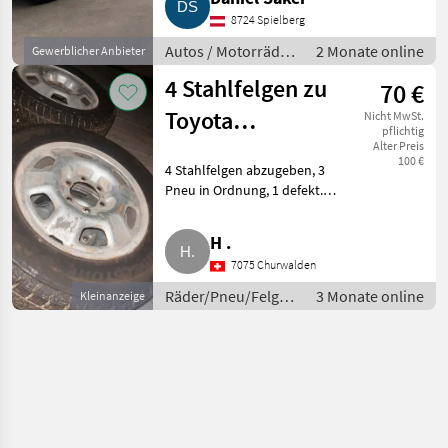
Geländewagen. Bitte alles
8724 Spielberg
anbieten. Egal
Autos / Motorräder
2 Monate online
Gewerblicher Anbieter
/ Geländewagen
4 Stahlfelgen zu
70 €
Toyota
Nicht MwSt.
pflichtig
Landcruiser
Alter Preis
100 €
4 Stahlfelgen abzugeben, 3
225/65/17
Pneu in Ordnung, 1 defekt.
Räder/Pneu/Felgen Autoreifen
und Felgen
H .
7075 Churwalden
Räder/Pneu/Felgen
3 Monate online
Kleinanzeige
/ Autoreifen und
Felgen