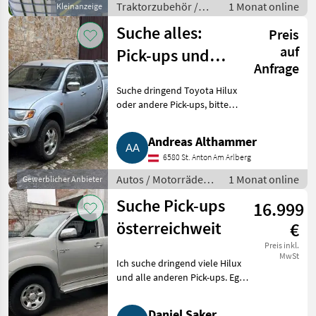
Traktorzubehör /
1 Monat online
Kleinanzeige
Schneeketten
Suche alles:
Preis
auf
Pick-ups und
Anfrage
Geländewagen
Suche dringend Toyota Hilux
in ganz
oder andere Pick-ups, bitte
Österreich
einfach alles anbieten. Bj., km-
Stand, Zustand, Modell
Andreas Althammer
unwichtig, alle Marken, auch
6580 St. Anton Am Arlberg
unfallbeschädigt, Motorsc
Autos / Motorräder /
1 Monat online
Gewerblicher Anbieter
Geländewagen
Suche Pick-ups
16.999
österreichweit
€
Preis inkl.
MwSt
Ich suche dringend viele Hilux
und alle anderen Pick-ups. Egal
wie viele Stk., ich kaufe alle.
Aber auch andere Pick-ups und
Daniel Saker