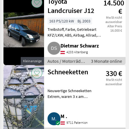
Toyota
14.500
Landcruiser J12
€
MwSt nicht
163 PS/120 kW
Bj. 2003
ausweisbar
Alter Preis
Treibstoff, Farbe, Getriebeart
16.000 €
KFZ/LKW, ABS, Airbag, Allrad,
Alarmanlage, Alufelgen,
Dietmar Schwarz
Treibstoff Verkaufe das Auto.
Hat bis jetzt noch nie Probleme
4203 Altenberg
gemacht. Batterie wurde er
Autos / Motorräder
3 Monate online
Kleinanzeige
/ Geländewagen
Schneeketten
330 €
MwSt nicht
ausweisbar
Neuwertige Schneeketten
Extrem, waren 3 x am
Landcruiser 235/70/16. Preis auf
Anfrage. Traktorzubehör
Schneeketten
M .
9711 Paternion