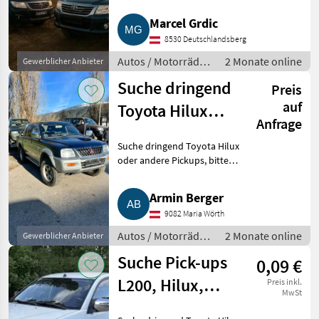
einfach alles anbieten, Bj.,
Marktplatz
Händlerangebote
Kilometerstand, Zustand,
Kleinanzeigen
Marcel Grdic
Modell unwichtig, alle Marken,
8530 Deutschlandsberg
auch unfallbeschädigt, Mo
Autos / Motorräder
2 Monate online
Gewerblicher Anbieter
/ Geländewagen
Suche dringend
Preis
auf
Toyota Hilux
Anfrage
oder andere
Suche dringend Toyota Hilux
Pickups
oder andere Pickups, bitte
einfach alles anbieten,
Bj./Kilometerstand/
Armin Berger
Zustand/Modell unwichtig, alle
9082 Maria Wörth
Marken, auch
unfallbeschädigt/Motor
Autos / Motorräder
2 Monate online
Gewerblicher Anbieter
/ Geländewagen
Suche Pick-ups
0,09 €
L200, Hilux,
Preis inkl.
MwSt
Ranger, Navara,