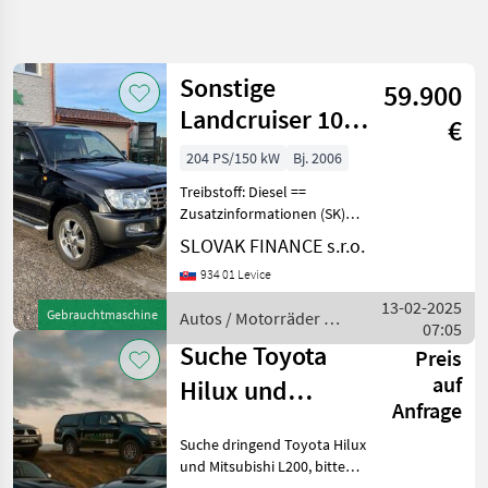
Suche
verfeinern
Sonstige
59.900
Kategorie
Land
Filter
2
Landcruiser 100
€
Fahrgestellnummer
12
204 PS/150 kW
Bj. 2006
AKTUELLER
Zurücksetzen
Ergebnisse
495
PFAD
Treibstoff: Diesel ==
anzeigen
Toyota Land
Zusatzinformationen (SK)
Cruiser 300 D
== TOYOTA LAND CRUISER
SLOVAK FINANCE s.r.o.
4d
100 4.2 TD 4WD, Baujahr
Versteigerung
934 01 Levice
12/2006, 95.000 km, 4x4,
Automatik, Untersetzung,
KATEGORIE
13-02-2025
Gebrauchtmaschine
Autos / Motorräder /
4164 cm³, 150 kW, 5
WÄHLEN
07:05
Toyota
Suche Toyota
Preis
PKW / LKW / Moped
10
auf
Hilux und
Anfrage
Landtechnik
2
Mitsubishi L200
Suche dringend Toyota Hilux
und Mitsubishi L200, bitte
MARKTPLATZ