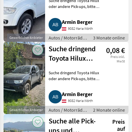
Suche dringend Toyota Hilux
Amarok
oder andere Pick-ups, bitte
einfach alles anbieten. Bj.,
Kilometerstand, Zustand,
Armin Berger
Modell unwichtig, alle Marken,
9082 Maria Wörth
auch unfallbeschädigt, M
Autos / Motorräder
3 Monate online
Gewerblicher Anbieter
/ Geländewagen
Suche dringend
0,08 €
Toyota Hilux
Preis inkl.
MwSt
oder andere
Suche dringend Toyota Hilux
Pick-ups, bitte
oder andere Pick-ups, bitte
einfach alles
einfach alles anbieten. Bj., km-
Stand, Zustand, Modell
Armin Berger
anbieten
unwichtig, alle Marken, auch
9082 Maria Wörth
unfallbeschädigt, Motorsc
Autos / Motorräder
2 Monate online
Gewerblicher Anbieter
/ Geländewagen
Suche alle Pick-
Preis
auf
ups und