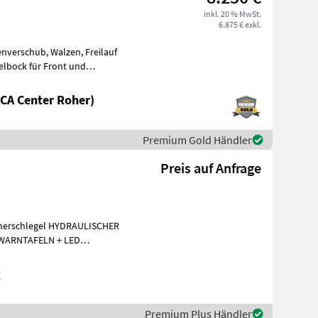
inkl. 20 % MwSt.
6.875 € exkl.
enverschub, Walzen, Freilauf
pelbock für Front und
CA Center Roher)
Premium Gold Händler
Preis auf Anfrage
mmerschlegel HYDRAULISCHER
WARNTAFELN + LED
BELEUCHTUNG DOPPELBOCK ZAPFWELLE WALTERSCHEID Um I
g
Premium Plus Händler