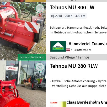
Tehnos MU 300 LW
Bj. 2018
200 h
300 cm
Schlegelart: Hammerschlegel, hydr. Seit
im Getriebe mit hydraulischem Seitenv
Warntafeln, mit Schutzgummi hinten, F
LH Innviertel-Traunvi
4100 Ottensheim
Saat und Pflege / Tehnos
Gebrauchtmaschine
Tehnos MU 280 RLW
• Hydraulische Anfahrsicherung • Hydrau
• Verstellung Gehäuse aus Doppelblech 
Schwimmende Anpassung des Mulcher
Claas Bordesholm G