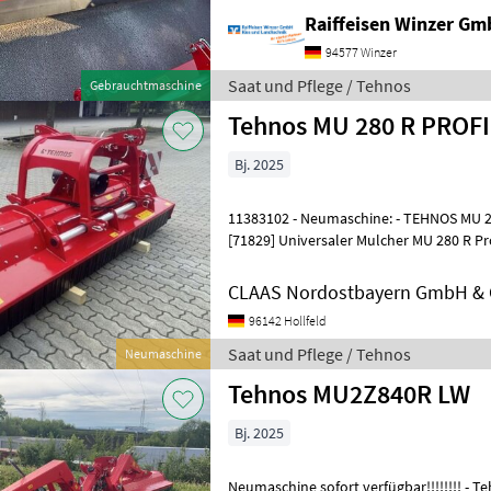
Raiffeisen Winzer Gm
94577 Winzer
Saat und Pflege / Tehnos
Gebrauchtmaschine
Tehnos MU 280 R PROFI
Bj. 2025
11383102 - Neumaschine: - TEHNOS MU 280
[71829] Universaler Mulcher MU 280 R Pr
[T02343] Schutzgummi kpl.; [
CLAAS Nordostbayern GmbH & C
96142 Hollfeld
Saat und Pflege / Tehnos
Neumaschine
Tehnos MU2Z840R LW
Bj. 2025
Neumaschine sofort verfügbar!!!!!!!! - Tehnos Mulcher MU2Z 840 R.