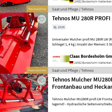
24582 Bordesholm-Wattenbek
Saat und Pflege / Tehnos
Neumaschine
Tehnos MU 280R PROFI
Bj. 2026
Universaler Mulcher profi MU 280R LW 
Schlegel 1, 4 kg ) Anzahl der Riemen: 5 S
Stück Gewicht der Maschine: 1.06
Claas Bordesholm G
24582 Bordesholm-Wattenbek
Saat und Pflege / Tehnos
Neumaschine
Tehnos Mulcher MU280R
Frontanbau und Hecka
Tehnos Mulcher MU280R profi LW Fron
lagernd! - Hydraulische Seitenverschiebung 58 cm - Doppelbock -
Anzahl Riemen 5 Stück - Anzahl der Schl