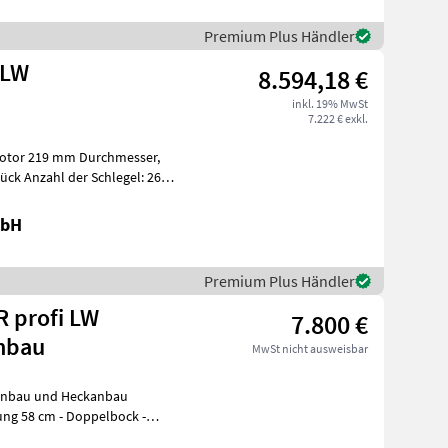
Premium Plus Händler
 LW
8.594,18 €
inkl. 19% MwSt
7.222 € exkl.
(Rotor 219 mm Durchmesser,
tück Anzahl der Schlegel: 26
mbH
Premium Plus Händler
 profi LW
7.800 €
nbau
MwSt nicht ausweisbar
tanbau und Heckanbau
egel