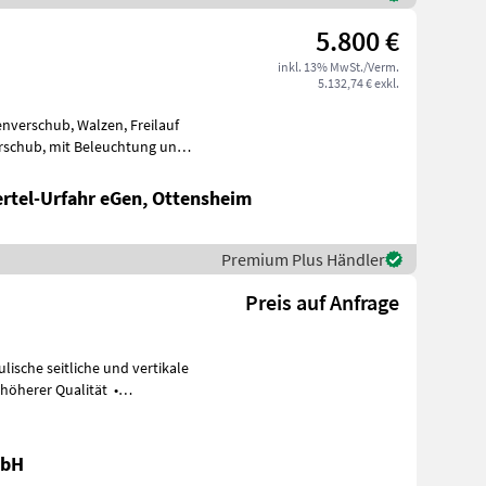
5.800 €
inkl. 13% MwSt./Verm.
5.132,74 € exkl.
enverschub, Walzen, Freilauf
erschub, mit Beleuchtung und
ertel-Urfahr eGen, Ottensheim
Premium Plus Händler
Preis auf Anfrage
lische seitliche und vertikale
höherer Qualität •
mbH