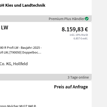
bH Kies und Landtechnik
Premium Plus Händler
 LW
8.159,83 €
inkl. 19% MwSt
6.857 € exkl.
 R Profi LW - Baujahr: 2025 -
ofi LW; [T90050] Doppelbock;
o. KG, Hollfeld
3 Tage online
Preis auf Anfrage