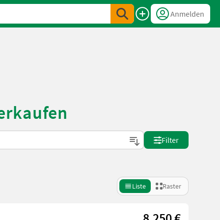
Anmelden
erkaufen
Filter
Liste
Raster
8.250 €