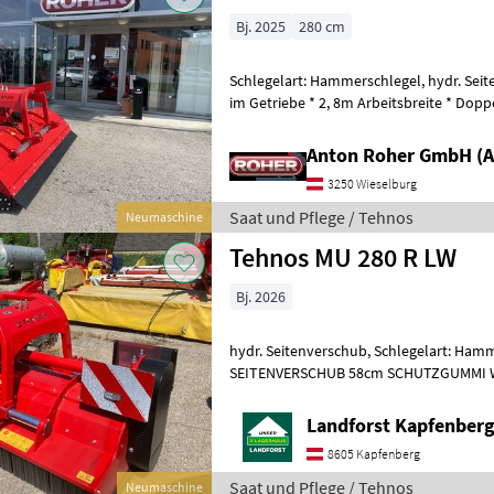
Bj. 2025
280 cm
Schlegelart: Hammerschlegel, hydr. Seit
im Getriebe * 2, 8m Arbeitsbreite * Dop
Heckanbau * Walterscheid Gelenkwelle
Anton Roher GmbH (A
3250 Wieselburg
Saat und Pflege / Tehnos
Neumaschine
Tehnos MU 280 R LW
Bj. 2026
hydr. Seitenverschub, Schlegelart: Ha
SEITENVERSCHUB 58cm SCHUTZGUMMI 
Landforst Kapfenber
8605 Kapfenberg
Saat und Pflege / Tehnos
Neumaschine