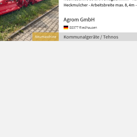
Heckmulcher - Arbeitsbreite max. 8, 4m 
Durchmesser - 2.400 U/min Rotor
Agrom GmbH
88377 Riedhausen
Kommunalgeräte / Tehnos
Neumaschine