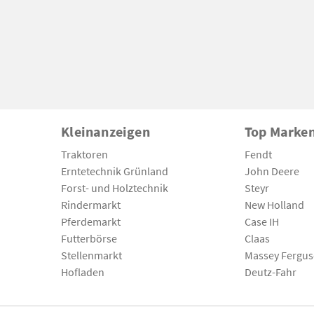
Kleinanzeigen
Top Marke
Traktoren
Fendt
Erntetechnik Grünland
John Deere
Forst- und Holztechnik
Steyr
Rindermarkt
New Holland
Pferdemarkt
Case IH
Futterbörse
Claas
Stellenmarkt
Massey Fergu
Hofladen
Deutz-Fahr