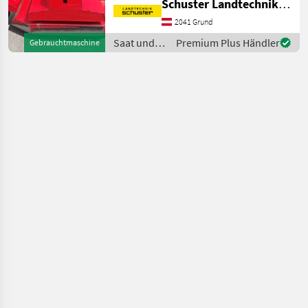
Schuster Landtechnik Grund
im Getriebe, automatische
Riemenspannung guter
2041 Grund
gebrauchter Sichelmulcher,
Saat und
Premium Plus Händler
Gebrauchtmaschine
Tehnos MTV,
Pflege /
Tehnos