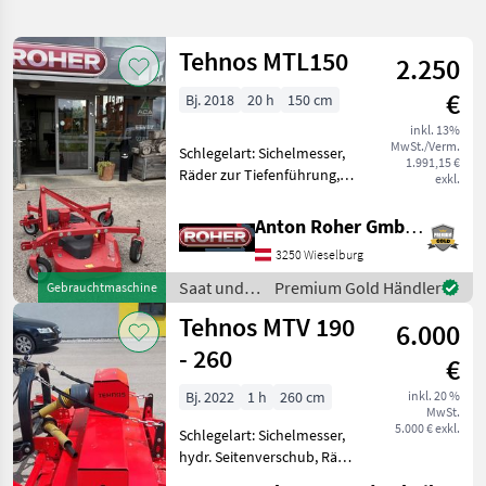
verfeinern
Tehnos MTL150
2.250
Kategorie
Land
Filter
2
€
Bj. 2018
20 h
150 cm
2
inkl. 13%
AKTUELLER
Zurücksetzen
Ergebnisse
MwSt./Verm.
Schlegelart: Sichelmesser,
PFAD
1.991,15 €
anzeigen
Räder zur Tiefenführung,
exkl.
Tehnos
automatische
Sichelmulcher
Riemenspannung * wenig
Anton Roher GmbH (ACA Center Roher)
benutzt * Gelenkwelle *
KATEGORIE
3250 Wieselburg
WÄHLEN
Stützräder * Sichelmulcher
Saat und Pflege Mulchgerä
Saat und
Premium Gold Händler
Gebrauchtmaschine
Landtechnik
2
Pflege /
Tehnos MTV 190
6.000
Tehnos
- 260
MARKTPLATZ
€
Bj. 2022
1 h
260 cm
inkl. 20 %
Marktplatz
Händlerangebote
Kleinanzeigen
MwSt.
5.000 € exkl.
Schlegelart: Sichelmesser,
hydr. Seitenverschub, Räder
zur Tiefenführung, Freilauf