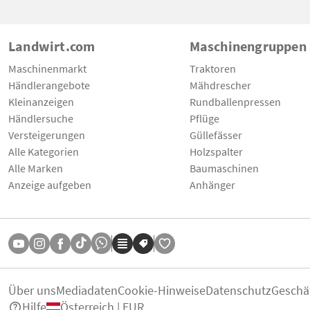
Landwirt.com
Maschinengruppen
Maschinenmarkt
Traktoren
Händlerangebote
Mähdrescher
Kleinanzeigen
Rundballenpressen
Händlersuche
Pflüge
Versteigerungen
Güllefässer
Alle Kategorien
Holzspalter
Alle Marken
Baumaschinen
Anzeige aufgeben
Anhänger
Über uns
Mediadaten
Cookie-Hinweise
Datenschutz
Geschä
Hilfe
Österreich | EUR