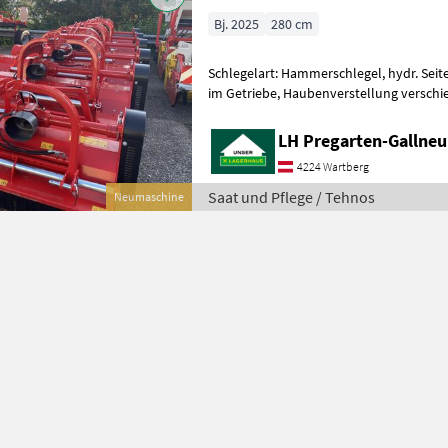
Bj. 2025
280 cm
Schlegelart: Hammerschlegel, hydr. Seit
im Getriebe, Haubenverstellung verschie
Gelenkwelle Saat und Pflege Mulchgerä
LH Pregarten-Gallneu
4224 Wartberg
Saat und Pflege / Tehnos
Neumaschine