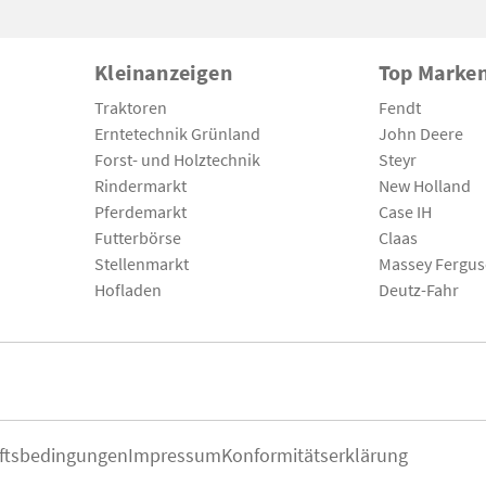
Kleinanzeigen
Top Marke
Traktoren
Fendt
Erntetechnik Grünland
John Deere
Forst- und Holztechnik
Steyr
Rindermarkt
New Holland
Pferdemarkt
Case IH
Futterbörse
Claas
Stellenmarkt
Massey Fergu
Hofladen
Deutz-Fahr
ftsbedingungen
Impressum
Konformitätserklärung