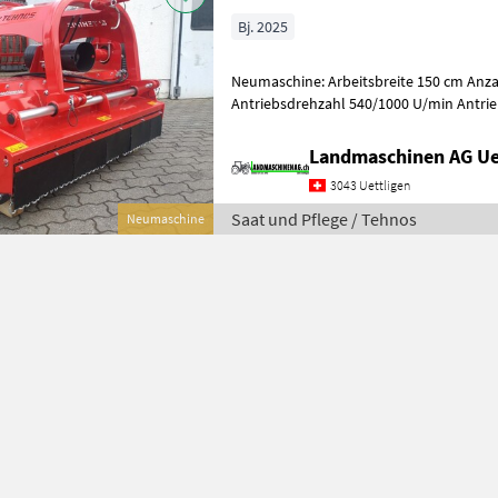
Bj. 2025
Neumaschine: Arbeitsbreite 150 cm Anzahl Schlegel 14 Gewicht 553 kg
Antriebsdrehzahl 540/1000 U/min Antrieb über 4 Riemen
Rotordurchmesser 168 mm Freilauf im
Landmaschinen AG Ue
3043 Uettligen
Saat und Pflege / Tehnos
Neumaschine