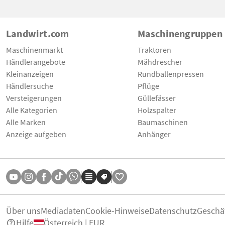
Landwirt.com
Maschinengruppen
Maschinenmarkt
Traktoren
Händlerangebote
Mähdrescher
Kleinanzeigen
Rundballenpressen
Händlersuche
Pflüge
Versteigerungen
Güllefässer
Alle Kategorien
Holzspalter
Alle Marken
Baumaschinen
Anzeige aufgeben
Anhänger
Über uns
Mediadaten
Cookie-Hinweise
Datenschutz
Geschä
Hilfe
Österreich | EUR