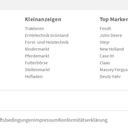
Kleinanzeigen
Top Marke
Traktoren
Fendt
Erntetechnik Grünland
John Deere
Forst- und Holztechnik
Steyr
Rindermarkt
New Holland
Pferdemarkt
Case IH
Futterbörse
Claas
Stellenmarkt
Massey Fergu
Hofladen
Deutz-Fahr
ftsbedingungen
Impressum
Konformitätserklärung