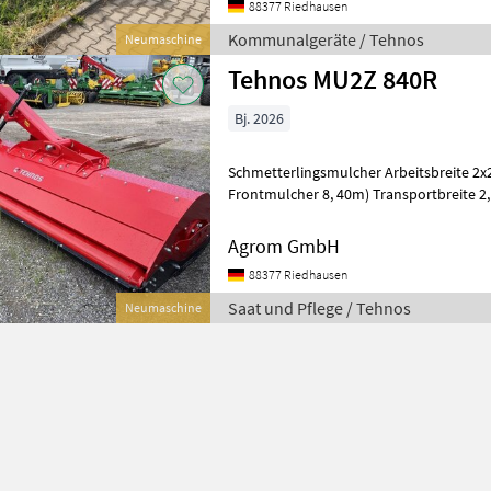
88377 Riedhausen
Kommunalgeräte / Tehnos
Neumaschine
Tehnos MU2Z 840R
Bj. 2026
Schmetterlingsmulcher Arbeitsbreite 2x2
Frontmulcher 8, 40m) Transportbreite 2
+/- 7° Anpassung (schwimmend) 219mm
Agrom GmbH
88377 Riedhausen
Saat und Pflege / Tehnos
Neumaschine