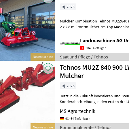
Bj. 2025
Mulcher Kombination Tehnos MU2Z840 mit MU30
2 x 2.8 m Frontmulcher 3m Top Maschine, komplett ausgerüstet
Gerne erstelle ich dir ein Angebo
Landmaschinen AG Ue
3043 Uettligen
Saat und Pflege / Tehnos
Neumaschine
Tehnos MU2Z 840 900 L
Mulcher
Bj. 2026
Jetzt in die Zukunft investieren und Steue
Sonderabschreibung in den ersten drei 
komplizierten Förderanträge ! –
MS Agrartechnik
93464 Tiefenbach
Kommunalgeräte / Tehnos
Neumaschine