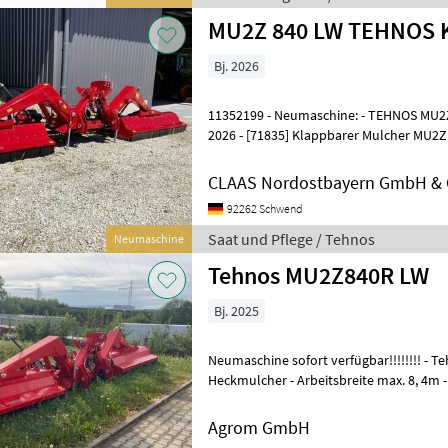
MU2Z 840 LW TEHNOS
Bj. 2026
11352199 - Neumaschine: - TEHNOS MU2Z 
2026 - [71835] Klappbarer Mulcher MU2Z 
Schutzgummi KPL MU 280 R - 2 STK.; [1
CLAAS Nordostbayern GmbH & 
92262 Schwend
Saat und Pflege / Tehnos
Neumaschine
Tehnos MU2Z840R LW
Bj. 2025
Neumaschine sofort verfügbar!!!!!!!! - Tehnos Mulcher MU2Z 840 R.
Heckmulcher - Arbeitsbreite max. 8, 4m 
Durchmesser - 2.400 U/min Rotor
Agrom GmbH