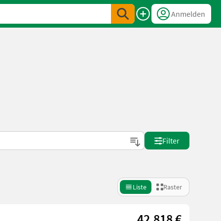
Anmelden
Filter
Liste
Raster
42.818 €