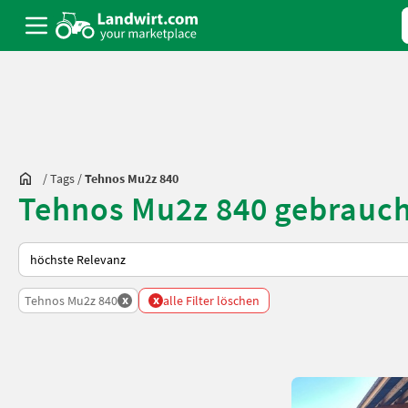
/
Tags
/
Tehnos Mu2z 840
Tehnos Mu2z 840 gebrauch
So wird auf Landwirt.com sortiert
x
x
Tehnos Mu2z 840
alle Filter löschen