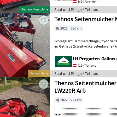
3654 Raxendorf
Saat und Pflege / Tehnos
Gebrauchtmaschine
Tehnos Seitenmulcher 
Bj. 2025
220 cm
Schlegelart: Hammerschlegel, hydr. Seit
im Getriebe 2xWeitwinkelgelenkwelle - 
Pflege Mulchgeräte
LH Pregarten-Gallneu
4224 Wartberg
Saat und Pflege / Tehnos
Neumaschine
Thenos Seitentmulcher
LW220R Arb
Bj. 2022
221 cm
!!!!!!!!!!!!!!!!!!!!!!!!!!!!!!!!!!!!!!!!!!!!!!!!!!!!!!
lesen!!!!!!!!!!!!!!!!!!!!!!!!!!!!!!!!!!!!!!!!!!!!!!!!!