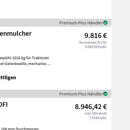
Premium Plus Händler
tenmulcher
9.816 €
Normalsatz (8,1 %)
9.080,48 € exkl.
ttligen
Premium Plus Händler
OFI
8.946,42 €
inkl. 19% MwSt
7.518 € exkl.
r 168 mm Durchmesser,