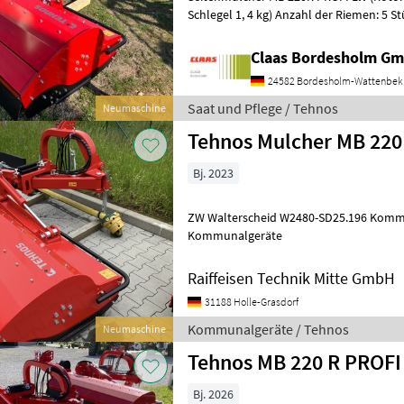
Schlegel 1, 4 kg) Anzahl der Riemen: 5 St
Stück Gewicht der Maschine: 1.042 kg in
Claas Bordesholm G
24582 Bordesholm-Wattenbek
Saat und Pflege / Tehnos
Neumaschine
Tehnos Mulcher MB 22
Bj. 2023
ZW Walterscheid W2480-SD25.196 Komm
Kommunalgeräte
Raiffeisen Technik Mitte GmbH
31188 Holle-Grasdorf
Kommunalgeräte / Tehnos
Neumaschine
Tehnos MB 220 R PROFI
Bj. 2026