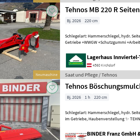
Tehnos MB 220 R Seite
Bj. 2026
220 cm
Schlegelart: Hammerschlegel, hydr. Seit
Getriebe +WWGW +Schutzgummi +Arbeitsbreite: 220 cm +Gewicht: ca.
926 kg +Traktorleistung: 5
Lagerhaus Innviertel-
4560 Kirchdorf
Saat und Pflege / Tehnos
Neumaschine
Tehnos Böschungsmulc
Bj. 2026
1 h
220 cm
Schlegelart: Hammerschlegel, hydr. Seit
im Getriebe, Haubenverstellung ✨ TEH
AKTION ✔️ Modell : MB 220 R LW ✔️ in se
BINDER Franz GmbH 