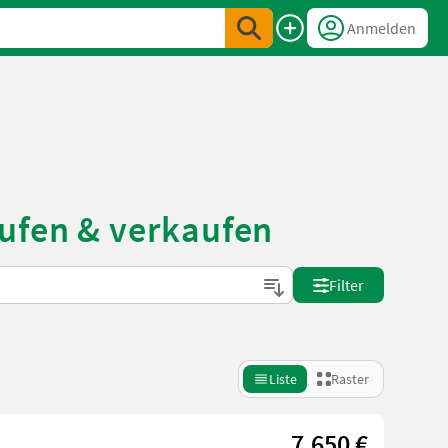
Anmelden
ufen & verkaufen
Filter
Liste
Raster
7.650 €