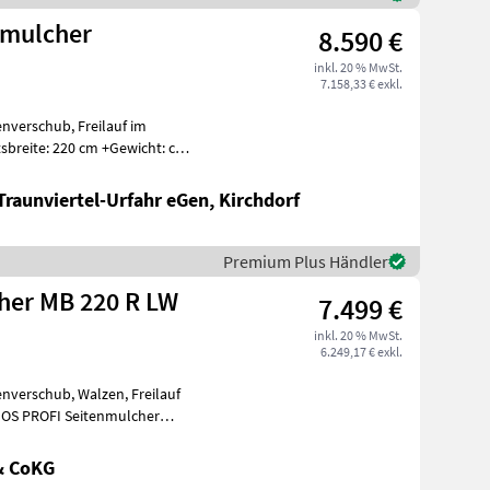
nmulcher
8.590 €
inkl. 20 % MwSt.
7.158,33 € exkl.
enverschub, Freilauf im
Traunviertel-Urfahr eGen, Kirchdorf
Premium Plus Händler
her MB 220 R LW
7.499 €
inkl. 20 % MwSt.
6.249,17 € exkl.
enverschub, Walzen, Freilauf
NOS PROFI Seitenmulcher
& CoKG