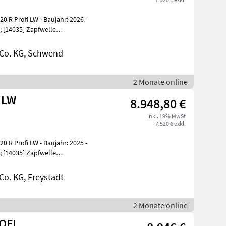
 R Profi LW - Baujahr: 2026 -
; [14035] Zapfwelle
Co. KG, Schwend
2 Monate online
 LW
8.948,80 €
inkl. 19% MwSt
7.520 € exkl.
 R Profi LW - Baujahr: 2025 -
; [14035] Zapfwelle
o. KG, Freystadt
2 Monate online
OFI