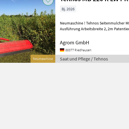
Bj. 2026
Neumaschine ! Tehnos Seitenmulcher MB 220R LW Profi schwere
Ausführung Arbeitsbreite 2, 2m Patentie
U/min. Dieser ermöglicht eine hohe Um
Agrom GmbH
88377 Riedhausen
Saat und Pflege / Tehnos
Neumaschine