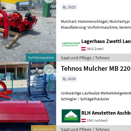
Bj. 2025
Mulchart: Hammerschlegel; Mulchertyp: 
Klassifizierung: Vorführmaschine; Ser
MB220R24072024; Arbeitsbreite: 2.2; Baua
Lagerhaus Zwettl Lan
3910 Zwettl
Saat und Pflege / Tehnos
Vorführmaschine
Tehnos Mulcher MB 22
Bj. 2026
rückwärtige Laufwalze Weitwinkelgelenk
Schlegler / Schlägelhäcksler
RLH Amstetten Aschb
3361 Aschbach
Saat und Pflege / Tehnos
Neumaschine