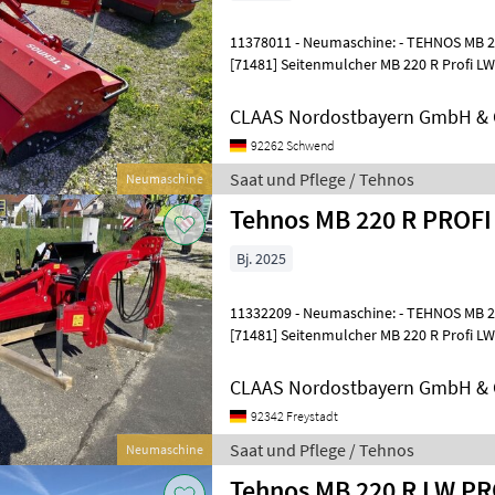
11378011 - Neumaschine: - TEHNOS MB 220
[71481] Seitenmulcher MB 220 R Profi LW
Walterscheid WZ-2480-STF25Z-1960-V60
CLAAS Nordostbayern GmbH & 
92262 Schwend
Saat und Pflege / Tehnos
Neumaschine
Tehnos MB 220 R PROFI
Bj. 2025
11332209 - Neumaschine: - TEHNOS MB 220
[71481] Seitenmulcher MB 220 R Profi LW
Walterscheid WZ-2480-STF25Z-1960-V60
CLAAS Nordostbayern GmbH & C
92342 Freystadt
Saat und Pflege / Tehnos
Neumaschine
Tehnos MB 220 R LW PR