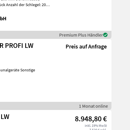
ück Anzahl der Schlegel: 20
mbH
Premium Plus Händler
0R PROFI LW
Preis auf Anfrage
unalgeräte Sonstige
1 Monat online
 LW
8.948,80 €
inkl. 19% MwSt
7.520 € exkl.