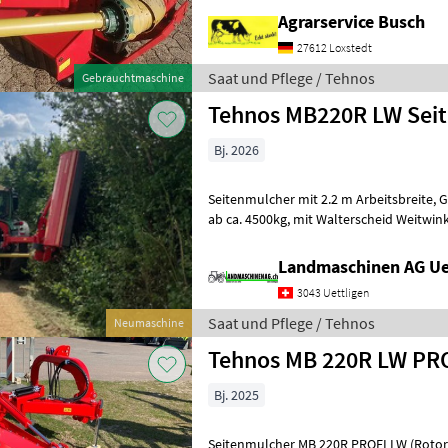
Agrarservice Busch
27612 Loxstedt
Saat und Pflege / Tehnos
Gebrauchtmaschine
Tehnos MB220R LW Sei
Bj. 2026
Seitenmulcher mit 2.2 m Arbeitsbreite, Gewicht 1016 kg für Traktoren
ab ca. 4500kg, mit Walterscheid Weitwinkel-Gelenkwelle, mechanische
Anfahrsicherung, das Gerät w
Landmaschinen AG Ue
3043 Uettligen
Saat und Pflege / Tehnos
Neumaschine
Tehnos MB 220R LW PR
Bj. 2025
Seitenmulcher MB 220R PROFI LW (Roto