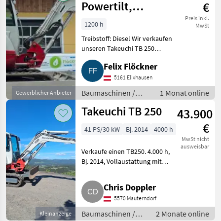
Powertilt,
€
Bestzustand
Preis inkl.
1200 h
MwSt
Treibstoff: Diesel Wir verkaufen
unseren Takeuchi TB 250
Minibagger mit Powertilt. Der
Felix Flöckner
Bagger wurde bei uns
ausschließlich privat
5161 Elixhausen
verwendet, entsprechend
Baumaschinen /
1 Monat online
Gewerblicher Anbieter
schonend ei
Minibagger
Takeuchi TB 250
43.900
€
41 PS/30 kW
Bj. 2014
4000 h
MwSt nicht
ausweisbar
Verkaufe einen TB250. 4.000 h,
Bj. 2014, Vollaustattung mit
Powertilt und hydr.
Schnellwechsler, alle Leitungen,
Chris Doppler
Zustellung möglich. Nettopreis
5570 Mauterndorf
€ 36.600, -. Baumaschi
Baumaschinen /
2 Monate online
Kleinanzeige