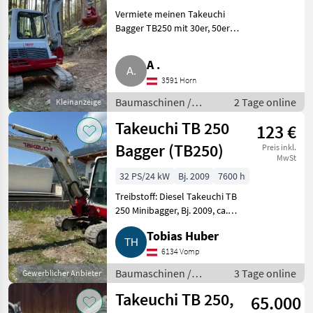
TB250
Vermiete meinen Takeuchi
Bagger TB250 mit 30er, 50er
und 90er Löffel nach
telefonischer Vereinbarung.
A .
Preis exkl. Diesel und Transport.
3591 Horn
Baumaschinen Bagger-
Anbauwerk
Baumaschinen /
2 Tage online
Kleinanzeige
Bagger-
Takeuchi TB 250
123 €
Anbauwerkzeuge
Bagger (TB250)
Preis inkl.
MwSt
32 PS/24 kW
Bj. 2009
7600 h
Treibstoff: Diesel Takeuchi TB
250 Minibagger, Bj. 2009, ca.
7.600 h, Powertilt PTS-07, hydr.
Tobias Huber
SW, Aufnahme: Martin, 3 Löffel
dabei, 3., 4. Steuerkreis
6134 Vomp
vorhanden, neu
Baumaschinen /
3 Tage online
Gewerblicher Anbieter
Minibagger
Takeuchi TB 250,
65.000