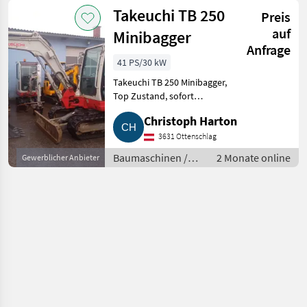
Minibagger
Takeuchi TB 250
Preis
auf
Minibagger
Anfrage
41 PS/30 kW
Takeuchi TB 250 Minibagger,
Top Zustand, sofort
einsatzbereit. Zum Verkauf
Christoph Harton
steht ein gepflegter Takeuchi
TB 250 Minibagger aus dem Bj.
3631 Ottenschlag
2015 mit nur 4.448 Bstd. Der B
Baumaschinen /
2 Monate online
Gewerblicher Anbieter
Minibagger