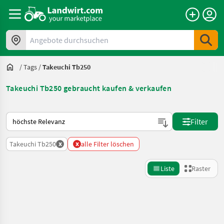
Angebote durchsuchen
/
Tags
/
Takeuchi Tb250
Takeuchi Tb250 gebraucht kaufen & verkaufen
So wird auf Landwirt.com sortiert
Filter
x
x
Takeuchi Tb250
alle Filter löschen
Liste
Raster
Suche