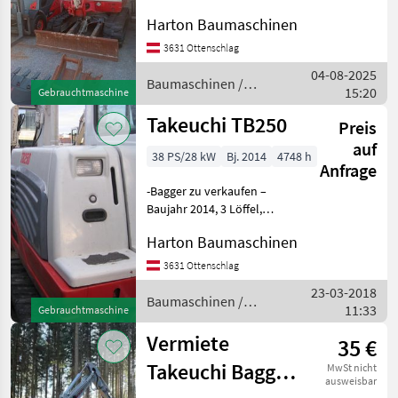
TB250, in Top Zustand.
Harton Baumaschinen
Dieses leistungsstarke
Gerät aus dem Baujahr
3631 Ottenschlag
2014 verfügt über einen 41
04-08-2025
PS starken Motor
Baumaschinen /
15:20
Gebrauchtmaschine
Takeuchi
Takeuchi TB250
Preis
auf
38 PS/28 kW
Bj. 2014
4748 h
Anfrage
-Bagger zu verkaufen –
Baujahr 2014, 3 Löffel,
Powertilt. Gut gepflegter
Harton Baumaschinen
Bagger, und 3 Löffeln. Ideal
für vielseitige Einsätze auf
3631 Ottenschlag
Bau- und Erdarbeiten.
23-03-2018
Details: Bau
Baumaschinen /
11:33
Gebrauchtmaschine
Takeuchi
Vermiete
35 €
Takeuchi Bagger
MwSt nicht
ausweisbar