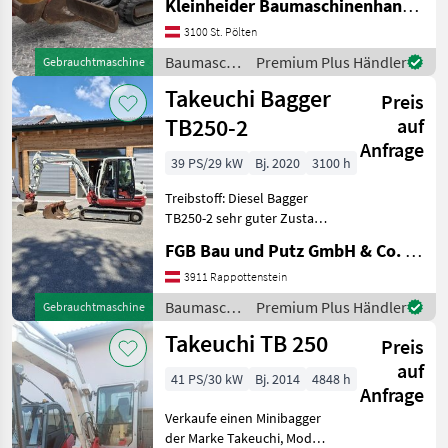
Kleinheider Baumaschinenhandel GmbH.
Baumaschinen Minibagger
3100 St. Pölten
Baumaschinen
Premium Plus Händler
Gebrauchtmaschine
/ Takeuchi
Takeuchi Bagger
Preis
TB250-2
auf
Anfrage
39 PS/29 kW
Bj. 2020
3100 h
Treibstoff: Diesel Bagger
TB250-2 sehr guter Zustand
incl. Löffelpaket,
FGB Bau und Putz GmbH & Co. KG
Klimaanlage sowie
Powertilt hydr. SW
3911 Rappottenstein
Baumaschinen Minibagger
Baumaschinen
Premium Plus Händler
Gebrauchtmaschine
/ Takeuchi
Takeuchi TB 250
Preis
auf
41 PS/30 kW
Bj. 2014
4848 h
Anfrage
Verkaufe einen Minibagger
der Marke Takeuchi, Modell