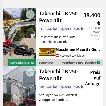
verfeinern
Takeuchi TB 250
38.400
Kategorie
Land
Filter
2
Powertilt
€
10
41 PS/30 kW
Bj. 2014
5000 h
inkl. 20 %
AKTUELLER
Zurücksetzen
Ergebnisse
MwSt.
PFAD
32.000 €
anzeigen
Treibstoff: Diesel Verkaufe
exkl.
Takeuchi
Takeuchi TB 250 inkl.
Tb250
Powertilt mit hydraulischen
Maschinen Mauritz GesmbH
Schnellwechsler, 1x
KATEGORIE
Grabenräumlöffel neu, 1x
4190 Bad Leonfelden
WÄHLEN
Tieflöffel, 2x DW
Baumaschinen
Premium Plus Händler
Gebrauchtmaschine
Hydraulikkreis vorne pro
Bautechnik
10
/ Takeuchi
Takeuchi TB 250
Preis
Powertilt
auf
MARKTPLATZ
Anfrage
39 PS/29 kW
Bj. 2015
4900 h
Marktplatz
Händlerangebote
Kleinanzeigen
5 to, Hydr. SW mit Powertilt,
2 doppelwirkende
Leitungen, 3 Löffel