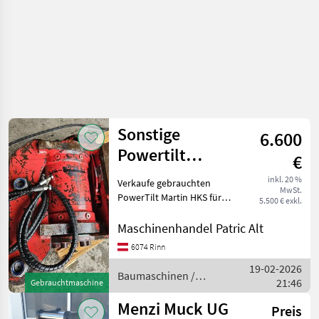
Sonstige
6.600
Powertilt
€
Takeuchi TB 290
inkl. 20 %
Verkaufe gebrauchten
MwSt.
HKS
PowerTilt Martin HKS für
5.500 € exkl.
Takeuchi TB 290 oder TB
175, TB 370, TB 295w, TB
Maschinenhandel Patric Alt
280 FR, Baujahr 2019, ca.
6074 Rinn
5000 Stunden Alle Angaben
19-02-2026
ohne Gewähr Bau
Baumaschinen /
21:46
Gebrauchtmaschine
Sonstige
Menzi Muck UG
Preis