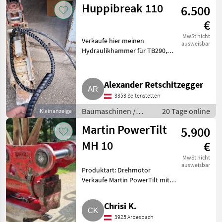
Huppibreak 110
6.500
€
MwSt nicht
Verkaufe hier meinen
ausweisbar
Hydraulikhammer für TB290,
TB175, TB370, TB260, TB295W.
Baumaschinen Kettenbagger
Alexander Retschitzegger
3353 Seitenstetten
Baumaschinen /
20 Tage online
Kleinanzeige
Kettenbagger
Martin PowerTilt
5.900
MH 10
€
MwSt nicht
ausweisbar
Produktart: Drehmotor
Verkaufe Martin PowerTilt mit
M-Quick. War ca. 5.000 Bstd. auf
einem Takeuchi TB290
Chrisi K.
montiert. Passt auch bei TB175.
3925 Arbesbach
Hydr. Schnellwechsler, auto