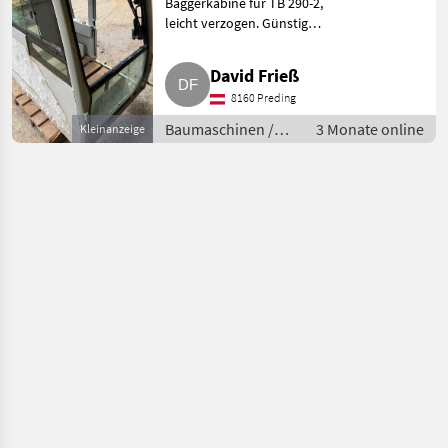
Baggerkabine für TB 290-2,
leicht verzogen. Günstig
abzugeben. Neupreis € 12.500, -.
Baumaschinen Minibagger
David Frieß
8160 Preding
Baumaschinen /
3 Monate online
Kleinanzeige
Minibagger