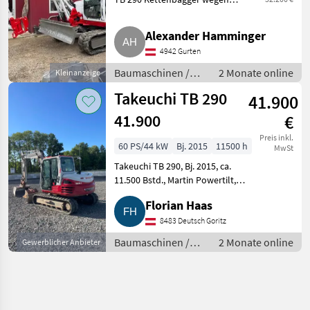
Neuanschaffung. Bj. 2012. Der
Bagger befindet sich in sehr
Alexander Hamminger
gutem Zustand. Bstd. ca. 11.670
4942 Gurten
h. Powertilt mit hyd
Baumaschinen /
2 Monate online
Kleinanzeige
Kettenbagger
Takeuchi TB 290
41.900
41.900
€
Preis inkl.
60 PS/44 kW
Bj. 2015
11500 h
MwSt
Takeuchi TB 290, Bj. 2015, ca.
11.500 Bstd., Martin Powertilt,
Ketten neu (nicht am Foto), top
Florian Haas
gepflegter Zustand. Für Fragen
bitte melden. Baumaschinen
8483 Deutsch Goritz
Minibagger
Baumaschinen /
2 Monate online
Gewerblicher Anbieter
Minibagger