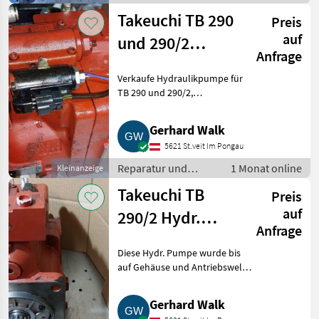
Sonstige
Takeuchi TB 290
Preis
Baumaschinen
auf
und 290/2
Anfrage
Hydraulikpumpe
Verkaufe Hydraulikpumpe für
TB 290 und 290/2,
generalüberholt, im Austausch
der defekten Pumpe lagernd.
Gerhard Walk
Ebenso sind Hydraulikpumpen
5621 St.veit Im Pongau
für TB 070 und TB 175 lagernd.
Re
Reparatur und
1 Monat online
Kleinanzeige
Ersatzteile /
Takeuchi TB
Preis
Sonstige Reparatur
und Ersatzteile
auf
290/2 Hydr.
Anfrage
Pumpe
Diese Hydr. Pumpe wurde bis
auf Gehäuse und Antriebswelle
überholt und kann als
neuwertig bezeichnet werden.
Gerhard Walk
Diese Pumpe wird nur im