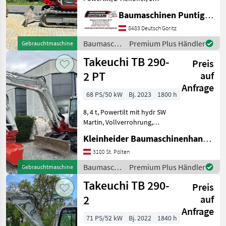
Böschungslöffel
PKW / LKW / Moped
1
Baumaschinen Puntigam GmbH
Referenznummer: 20799
Baumaschinen Puntigam
8483 Deutsch Goritz
MARKTPLATZ
GmbH Unser Spezialgebiet:
Baumaschinen
Premium Plus Händler
Gebrauchtmaschine
Ankauf - Verkauf - Vermiet
/ Takeuchi
Marktplatz
Händlerangebote
Kleinanzeigen
Takeuchi TB 290-
Preis
2 PT
auf
Anfrage
68 PS/50 kW
Bj. 2023
1800 h
8, 4 t, Powertilt mit hydr SW
Martin, Vollverrohrung,
Klima, Löffelpaket neu in
Kleinheider Baumaschinenhandel GmbH.
6.2025 Baumaschinen
Minibagger
3100 St. Pölten
Baumaschinen
Premium Plus Händler
Gebrauchtmaschine
/ Takeuchi
Takeuchi TB 290-
Preis
2
auf
Anfrage
71 PS/52 kW
Bj. 2022
1840 h