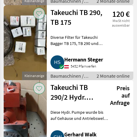
Baumaschinen /
2 Monate online
Kleinanzeige
Bagger-
Takeuchi TB 290,
120 €
Anbauwerkzeuge
TB 175
MwSt nicht
ausweisbar
Diverse Filter für Takeuchi
Bagger TB 175, TB 290 und
Keilriemen. Gesamtpreis € 120,
-. Baumaschinen Bagger-
Hermann Steger
Anbauwerkzeuge
5452 Pfarrwerfen
Baumaschinen /
2 Monate online
Kleinanzeige
Bagger-
Takeuchi TB
Preis
Anbauwerkzeuge
auf
290/2 Hydr.
Anfrage
Pumpe
Diese Hydr. Pumpe wurde bis
auf Gehäuse und Antriebswelle
überholt und kann als
neuwertig bezeichnet werden.
Gerhard Walk
Diese Pumpe wird nur im