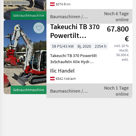
6074 Rinn
Angaben ohne Gewähr
Baumaschinen Minibagger
Noch 6 Tage
Gebrauchtmaschine
Baumaschinen /
online
Takeuchi
Takeuchi TB 370
67.800
Powertilt
€
3xSchaufeln
58 PS/43 kW
Bj. 2020
2354 h
inkl. 20 %
MwSt.
Neue
56.500 €
Takeuchi TB 370 Powertilt
Gummiketten
exkl.
3xSchaufeln Alle Hydr
Leitungen Neue original
Ilic Handel
Gummiketten Voll
6842 Koblach
Austattung Klimaanlage
Baujahr 2020 Stund
Noch 1 Tage
Gebrauchtmaschine
Baumaschinen /
online
Takeuchi