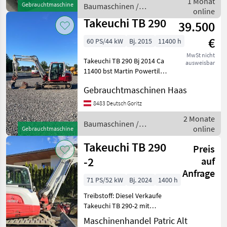
1 Monat
Gebrauchtmaschine
Baumaschinen /
Arbeitsscheinwerfer vo
online
Takeuchi
Takeuchi TB 290
39.500
€
60 PS/44 kW
Bj. 2015
11400 h
MwSt nicht
Takeuchi TB 290 Bj 2014 Ca
ausweisbar
11400 bst Martin Powertilt
Hydraulischer
Gebrauchtmaschinen Haas
Schnellwechsler 2 Löffel
Zusatzhydraulik Service
8483 Deutsch Goritz
gepflegte Maschine Sofort
2 Monate
einsatz
Baumaschinen /
online
Gebrauchtmaschine
Takeuchi
Takeuchi TB 290
Preis
-2
auf
Anfrage
71 PS/52 kW
Bj. 2024
1400 h
Treibstoff: Diesel Verkaufe
Takeuchi TB 290-2 mit
Powertilt, Huppiquick, Jahr
Maschinenhandel Patric Alt
2024, ca. 1400 Stunden, Alle