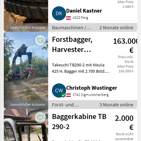
DX80V, Doosan DX85R-3, Hitachi
Alter Preis
1.680 €
EX60LC-2, Hitachi EX60LC-3,
Daniel Kastner
Hitachi EX60URG-2,
4320 Perg
Baumaschinen /
2 Monate online
Gewerblicher Anbieter
Kettenbagger
Forstbagger,
163.000
Harvester
€
Takeuchi TB290-
Preis inkl.
MwSt
Takeuchi TB290-2 mit Nisula
Alter Preis
2
425 H. Bagger mit 2.700 Bstd.
165.000 €
Inklusive drei Löffel. Nisula-
Kopf wenig benutzt, ca. 800 fm.
Christoph Wustinger
Inklusive Volumen- und
3742 Sigmundsherberg
Längenmessung. Bei Fra
Forst- und
3 Monate online
Gewerblicher Anbieter
Holztechnik /
Baggerkabine TB
2.000
Forstkräne
290-2
€
MwSt nicht
ausweisbar