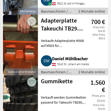
5621 St.veit Im Pongau
Austausch der defekten Pumpe
ver
Baumaschinen /
2 Monate online
Kleinanzeige
Kettenbagger
Adapterplatte
700 €
Takeuchi TB290
Preis inkl.
MwSt
Lehnhoff MS08
Alter Preis
800 €
Verkaufe Adapterplatte MS08
MS03
auf MS03 für
Lehnhoffaufnahme.
Baumaschinen Bagger-
Daniel Mühlbacher
Anbauwerkzeuge
5242 St. Johann am Walde
Baumaschinen /
2 Monate online
Gewerblicher Anbieter
Bagger-
Gummikette
1.560
Anbauwerkzeuge
€
Preis pro
Verkauft werden Gummiketten
Stück
passend für Takeuchi TB290,
Preis inkl.
Bobcat E80, Bobcat E85, Doosan
MwSt