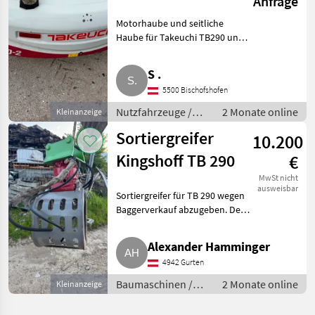
Anfrage
TB290 TB 290-2
Motorhaube und seitliche
Haube für Takeuchi TB290 und
TB290-2. Nutzfahrzeuge
Lastwagen (LKW)
S .
5500 Bischofshofen
Nutzfahrzeuge /
2 Monate online
Kleinanzeige
Lastwagen (LKW)
Sortiergreifer
10.200
Kingshoff TB 290
€
MwSt nicht
ausweisbar
Sortiergreifer für TB 290 wegen
Baggerverkauf abzugeben. Der
Greifer ist in einem sehr guten
Zustand. Baumaschinen
Alexander Hamminger
Bagger-Anbauwerkzeuge
4942 Gurten
Baumaschinen /
2 Monate online
Kleinanzeige
Bagger-
Anbauwerkzeuge