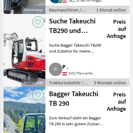
5621 St.veit Im Pongau
Austausch der defekten Pumpe
ver
Baumaschinen /
1 Monat online
Kleinanzeige
Kettenbagger
Suche Takeuchi
Preis
auf
TB290 und
Anfrage
Zubehör
Suche Bagger Takeuchi TB290
und Zubehör für meine
Landwirtschaft. Bstd. und
Zustand egal. Kann auch
P .
reparaturbedürftig sein.
5452 Pfarrwerfen
Barzahlung bei Abholung.
Traktorzubehör
Traktorzubehör /
3 Monate online
Kleinanzeige
Sonstiges
Bagger Takeuchi
Preis
Traktorzubehör
auf
TB 290
Anfrage
Zum Verkauf steht ein Bagger
TB 290 in sehr gutem Zustand,
Zentralschmieranlage inkl.