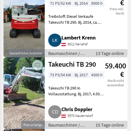
€
71 PS/52 kW
Bj. 2014
9000 h
Preis inkl.
MwSt
Treibstoff: Diesel Verkaufe
Takeuchi TB 290. Bj. 2014, ca.
9.000 Bstd. Neues Service, neue
Raupen, Zentralschmierung,
Lambert Krenn
Sitzbezug, Löffel neu gerichtet,
8812 Mariahof
Verstellausleg
Baumaschinen /
13 Tage online
Gewerblicher Anbieter
Minibagger
Takeuchi TB 290
59.400
€
73 PS/54 kW
Bj. 2017
4500 h
MwSt nicht
ausweisbar
Takeuchi TB 290 in
Vollausstattung. Bj. 2017, 4.500
Bstd. Löffelset, Zustellung
möglich, Netto 49.500.
Chris Doppler
Baumaschinen Minibagger
5570 Mauterndorf
Baumaschinen /
15 Tage online
Kleinanzeige
Minibagger