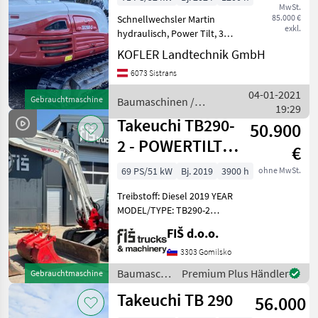
MwSt.
85.000 €
Schnellwechsler Martin
exkl.
hydraulisch, Power Tilt, 3/4
Steuerkreis, Klimaanlage,
KOFLER Landtechnik GmbH
LED Beleuchtung,
6073 Sistrans
Löffelpaket. Baumaschinen
Kettenbagger
04-01-2021
Gebrauchtmaschine
Baumaschinen /
19:29
Takeuchi
Takeuchi TB290-
50.900
2 - POWERTILT -
€
3X BUCKETS -
69 PS/51 kW
Bj. 2019
3900 h
ohne MwSt.
2019 YEAR - 3
Treibstoff: Diesel 2019 YEAR
MODEL/TYPE: TB290-2
WORKING HOURS: 3.900 h
FIŠ d.o.o.
ENGINE: DIESEL YANMAR -
51.6 kW WEIGHT: 8.400 kg
3303 Gomilsko
HYDRAULIC QUICK
Baumaschinen
Premium Plus Händler
Gebrauchtmaschine
COUPLER - MARTIN POWER
/ Takeuchi
Takeuchi TB 290
56.000