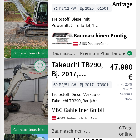
Anfrage
71 PS/52 kW
Bj. 2020
6150 h
Treibstoff: Diesel mit
Powertilt, 2 Tieflöffel, 1
Böschungslöffel
Baumaschinen Puntigam GmbH
Referenznummer: 15533
Baumaschinen Puntigam
8483 Deutsch Goritz
GmbH Unser Spezialgebiet:
Baumaschinen
Premium Plus Händler
Gebrauchtmaschine
Ankauf - Verkauf - Vermi
/ Takeuchi
Takeuchi TB290,
47.880
Bj. 2017,
€
Powertilt
69 PS/51 kW
Bj. 2017
7360 h
inkl. 20 %
MwSt.
39.900 €
Treibstoff: Diesel Verkaufe
exkl.
Takeuchi TB290, Baujahr
2017, 7500 Betriebstd.,
MBG Gahleitner GmbH
Gummiketten gut,
4083 Haibach ob der Donau
Humuslöffel, Tieflöffel,
Zustellung möglich, sofort
6 Tage
Gebrauchtmaschine
Baumaschinen /
einsatzbereit Baumas
online
Takeuchi