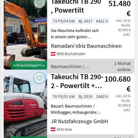
Takeuchi TB 290
51.480
, Powertilt
€
73 PS/54 kW
Bj. 2017
6421 h
inkl. 20 %
MwSt.
42.900 €
Die Maschine befindet sich
exkl.
in einem sehr guten
Zustand Baumaschinen
Ramadani Idriz Baumaschinen
Minibagger
5500 Bischofshofen
1 Monat
Gebrauchtmaschine
Baumaschinen /
online
Takeuchi
Takeuchi TB 290-
100.680
2 - Powertilt +
€
Schnellwechsler-
70 PS/51 kW
Bj. 2019
1643 h
inkl. 20 %
MwSt.
Klima-4 L
83.900 €
Bauart: Baumaschinen /
exkl.
Minibagger, Anbaugeräte:
Schnellwechsler, Löffel,
JR Nutzfahrzeuge GmbH
Sonderausstattung: 3.
8342 Gnas
Ventil, 4. Ventil,
Arbeitsscheinwerfer hinten,