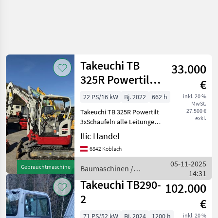
Takeuchi TB
33.000
325R Powertilt
€
3xSchaufeln
22 PS/16 kW
Bj. 2022
662 h
inkl. 20 %
MwSt.
2310 kg
27.500 €
Takeuchi TB 325R Powertilt
exkl.
3xSchaufeln alle Leitungen
Stunden 662 Baujahr 2022
Ilic Handel
Zustand sehr Gut Sofort
6842 Koblach
einsatzbereit Arbeitsz
05-11-2025
Gebrauchtmaschine
Baumaschinen /
14:31
Takeuchi
Takeuchi TB290-
102.000
2
€
71 PS/52 kW
Bj. 2024
1200 h
inkl. 20 %