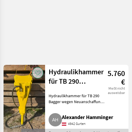
Hydraulikhammer
5.760
für TB 290
€
Bagger
MwSt nicht
ausweisbar
Hydraulikhammer für TB 290
Bagger wegen Neuanschaffung
abzugeben. Der Hammer ist in
sehr gutem Zustand.
Alexander Hamminger
Baumaschinen Bagger-
4942 Gurten
Anbauwerkzeuge