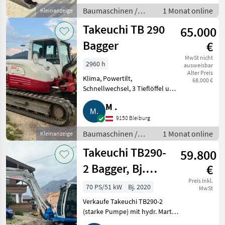
Baumaschinen /
1 Monat online
Kleinanzeige
Bagger-
Takeuchi TB 290
65.000
Anbauwerkzeuge
Bagger
€
MwSt nicht
2960 h
ausweisbar
Alter Preis
Klima, Powertilt,
68.000 €
Schnellwechsel, 3 Tieflöffel und
ein Böschungslöffel, 2.960 Bstd.,
M .
Top-Zustand, ungeschminkt, 2
neue Ketten (eine montiert),
9150 Bleiburg
vor 200 Bstd. wurden a
Baumaschinen /
1 Monat online
Kleinanzeige
Minibagger
Takeuchi TB290-
59.800
2 Bagger, Bj.
€
2020,
Preis inkl.
70 PS/51 kW
Bj. 2020
MwSt
Huppiquick
Verkaufe Takeuchi TB290-2
(starke Pumpe) mit hydr. Martin
Schnellwechsler, Huppiquick,