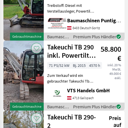
Treibstoff: Diesel mit
Verstellausleger, Powertilt,
2 Tieflöffel, 1
Baumaschinen Puntigam GmbH
Böschungslöffel
Referenznummer: 16848
8483 Deutsch Goritz
Baumaschinen Puntigam
Baumaschinen
Premium Plus Händler
Gebrauchtmaschine
GmbH Unser Spezialgebiet:
/ Takeuchi
Takeuchi TB 290
Ankauf -
58.800
inkl. Powertilt
€
und Löffelset
71 PS/52 kW
Bj. 2015
4570 h
inkl. 20 %
MwSt.
49.000 €
Zum Verkauf wird ein
exkl.
gebrauchter Takeuchi Tb
290 inkl. Powertilt und
VTS Handels GmbH
Löffelset angeboten. Der
Greifer am Bild ist nicht im
4713 Gallspach
Preis inkludiert! Letztes
Baumaschinen
Premium Plus Händler
Gebrauchtmaschine
Service bei c
/ Takeuchi
Takeuchi TB 290-
Preis
2
auf