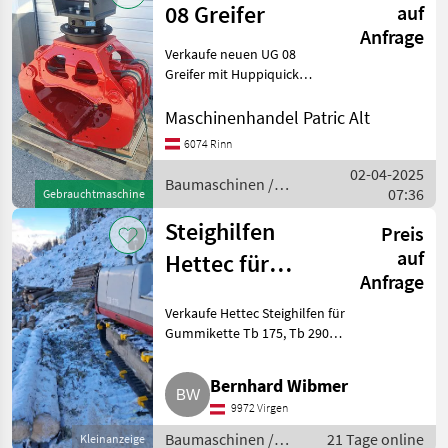
08 Greifer
auf
Anfrage
Verkaufe neuen UG 08
Greifer mit Huppiquick
Aufnahme für Bagger
TB290, TB 370, TB 295, Tb
Maschinenhandel Patric Alt
395 etc. Anfragen gerne
6074 Rinn
telefonisch Alle Angaben
02-04-2025
ohne Gewähr Baumaschine
Baumaschinen /
07:36
Gebrauchtmaschine
Menzi Muck
Steighilfen
Preis
auf
Hettec für
Anfrage
Gummiketten Tb
Verkaufe Hettec Steighilfen für
175, Tb 290
Gummikette Tb 175, Tb 290
oder sonstige mit 450 mm
Kettenbreite. Waren nur einen
Bernhard Wibmer
Winter in Gebrauch. 16 Stk.,
9972 Virgen
Zustand neuwertig. Baum
Baumaschinen /
21 Tage online
Kleinanzeige