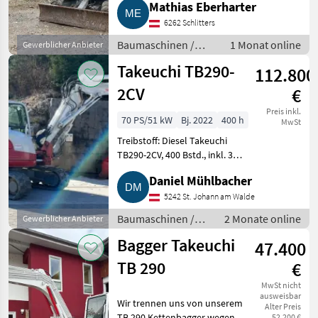
Mathias Eberharter
neuwertige Ketten, Klima,
Tankpumpe, Kamera, 3+4
6262 Schlitters
Steuerkreis el., Radio, Bj. 2
Baumaschinen /
1 Monat online
Gewerblicher Anbieter
Minibagger
Takeuchi TB290-
112.800
2CV
€
Preis inkl.
70 PS/51 kW
Bj. 2022
400 h
MwSt
Treibstoff: Diesel Takeuchi
TB290-2CV, 400 Bstd., inkl. 3
Löffel, € 95.000, - exkl. 20 %
Daniel Mühlbacher
MwSt. Baumaschinen
Minibagger
5242 St. Johann am Walde
Baumaschinen /
2 Monate online
Gewerblicher Anbieter
Minibagger
Bagger Takeuchi
47.400
TB 290
€
MwSt nicht
ausweisbar
Wir trennen uns von unserem
Alter Preis
TB 290 Kettenbagger wegen
52.200 €