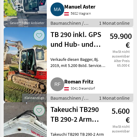
Löffelset. Kann jederzeit
Manuel Aster
angesehen und probegefahren
5602 Wagrain
werden. 5.800 Bstd.. Baum
Baumaschinen /
1 Monat online
Gewerblicher Anbieter
Kettenbagger
TB 290 inkl. GPS
59.900
und Hub- und
€
Schwenkbegrenzer
MwSt nicht
ausweisbar
Verkaufe diesen Bagger, Bj.
Alter Preis
Takeuchi TB 290
2019, mit 5.200 Bstd. Service
65.000 €
alle 500 Bstd. gemacht.
Stahlketten mit Gummipads 90
Roman Fritz
%. Inkl. Hub- und
3041 Diesendorf
Schwenkbegrenzer. Inkl. GPS
von Unic
Baumaschinen /
1 Monat online
Kleinanzeige
Kettenbagger
Takeuchi TB290
5.600
TB 290-2 Arm
€
Stielzylinder
MwSt nicht
ausweisbar
Takeuchi TB290 TB 290-2 Arm