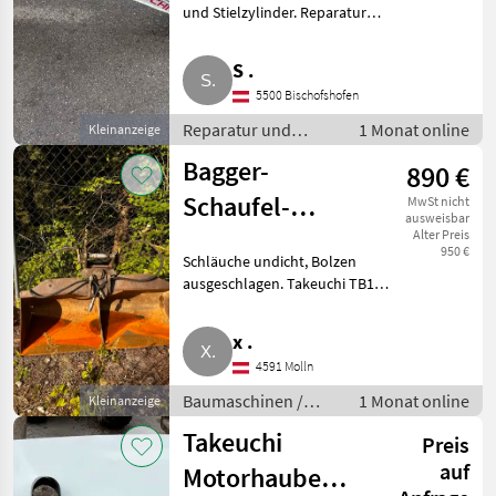
und Stielzylinder. Reparatur
und Ersatzteile LKW-Teile
S .
5500 Bischofshofen
Reparatur und
1 Monat online
Kleinanzeige
Ersatzteile / LKW-
Bagger-
890 €
Teile
Schaufel-
MwSt nicht
ausweisbar
Schwenklöffel
Alter Preis
950 €
Schläuche undicht, Bolzen
Takeuchi
ausgeschlagen. Takeuchi TB175,
TB175/TB290
TB290. Schnellwechsler-
Aufnahme Martin.
x .
Baumaschinen Bagger-
4591 Molln
Anbauwerkzeuge
Baumaschinen /
1 Monat online
Kleinanzeige
Bagger-
Takeuchi
Preis
Anbauwerkzeuge
auf
Motorhaube