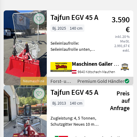
verfeinern
Tajfun EGV 45 A
3.590
Kategorie
Land
Filter
2
€
Bj. 2025
140 cm
14
inkl. 20 %
AKTUELLER
Zurücksetzen
Ergebnisse
MwSt.
Seileinlaufrolle:
PFAD
2.991,67 €
anzeigen
Seileinlaufrolle unten,
exkl.
Tajfun
Zugleistung: 4, 5 Tonnen,
Egv 45
Schutzgitter Diese
A
Maschinen Gailer GmbH
Seilwinde ist serienmäßig
9640 Kötschach-Mauthen
KATEGORIE
mit: * Schildbreite 140 cm *
WÄHLEN
Eigengewicht 330 kg (ohn
Forst- und
Premium Gold Händler
Neumaschine
Holztechnik
Tajfun EGV 45 A
Forsttechnik
13
Preis
/ Tajfun
auf
Bj. 2013
140 cm
Landtechnik
1
Anfrage
Zugleistung: 4, 5 Tonnen,
MARKTPLATZ
Schutzgitter Neues 10 mm
Seil Hochverdichtet 100 m
Marktplatz
Händlerangebote
Kleinanzeigen
Länge + Gelenkwelle 2 Stk