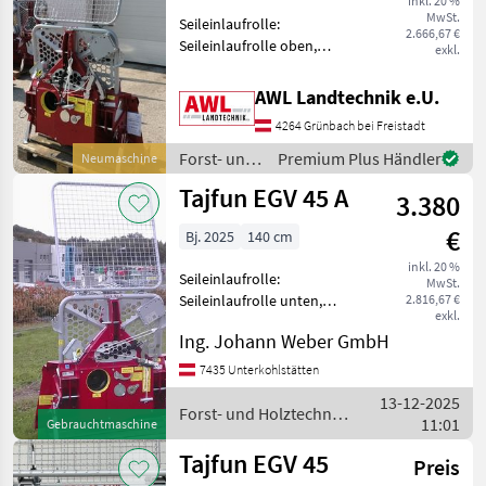
inkl. 20 %
MwSt.
Seileinlaufrolle:
2.666,67 €
Seileinlaufrolle oben,
exkl.
Zugleistung: 4, 5 Tonnen,
Schutzgitter, Untersetzung
AWL Landtechnik e.U.
TAJFUN Forstseilwinde EGV
4264 Grünbach bei Freistadt
45 A - Schildbreite 140cm -
4, 5 Tonnen Zugkraft
Forst- und
Premium Plus Händler
Neumaschine
Holztechnik
Tajfun EGV 45 A
3.380
/ Tajfun
€
Bj. 2025
140 cm
inkl. 20 %
Seileinlaufrolle:
MwSt.
Seileinlaufrolle unten,
2.816,67 €
exkl.
Zugleistung: 4, 5 Tonnen,
Ing. Johann Weber GmbH
Schutzgitter, Untersetzung
Die Seilwinde der Marke
7435 Unterkohlstätten
Tajfun, Modell
13-12-2025
[Modellname], bietet eine
Forst- und Holztechnik
11:01
Gebrauchtmaschine
beeindruc
/ Tajfun
Tajfun EGV 45
Preis