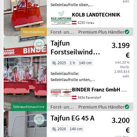
exkl.
Seileinlaufrolle oben,
Zugleistung: 4, 5 Tonnen,
KOLB LANDTECHNIK
Schutzgitter, Untersetzung
++KOLB LANDTECHNIK++
8250 Vorau
✅TAJFUN EGV 45 A
Forst- und
Premium Plus Händler
Neumaschine
Forstseilwinde mechanisch
Holztechnik
Tajfun
✅4.5
3.199
/ Tajfun
Forstseilwinde
€
EGV 45 A mit
Bj. 2025
1 h
140 cm
inkl. 20 %
MwSt.
Untersetzung
2.665,83 €
Seileinlaufrolle:
exkl.
Seileinlaufrolle unten,
Zugleistung: 4, 5 Tonnen,
BINDER Franz GmbH & CoKG
Schutzgitter, Untersetzung
✨ TAJFUN Dreipunkt-
3654 Raxendorf
Forstseilwinde AKTION ✔️
Forst- und
Premium Plus Händler
Gebrauchtmaschine
Modell : TAJFUN EGV 45 A -
Holztechnik
Tajfun EG 45 A
3.200
/ Tajfun
€
Bj. 2026
140 cm