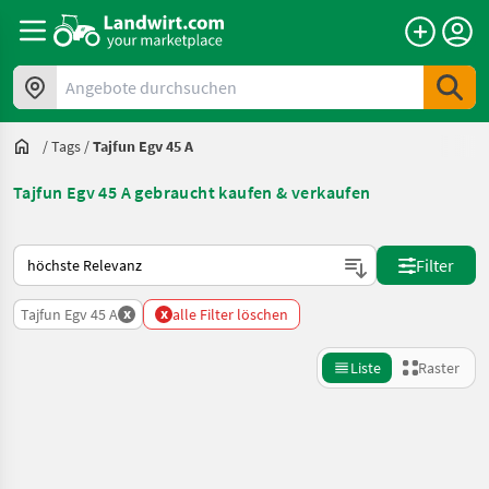
Angebote durchsuchen
/
Tags
/
Tajfun Egv 45 A
Tajfun Egv 45 A gebraucht kaufen & verkaufen
So wird auf Landwirt.com sortiert
Filter
x
x
Tajfun Egv 45 A
alle Filter löschen
Liste
Raster
Suche