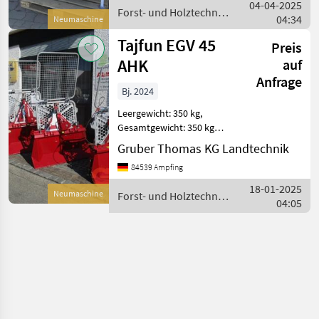
04-04-2025
hydraulische Steuerung mit
Forst- und Holztechnik
04:34
Steuerung
Neumaschine
/ Tajfun
Tajfun EGV 45
Preis
AHK
auf
Anfrage
Bj. 2024
Leergewicht: 350 kg,
Gesamtgewicht: 350 kg
________ neu,
Gruber Thomas KG Landtechnik
Forstseilwinde,
84539 Ampfing
hydraulische Steuerung,
Schlaufe und
18-01-2025
Neumaschine
Forst- und Holztechnik
Seilgleithaken, für den
04:05
/ Tajfun
Einsatz von Schleppern ab
25 P