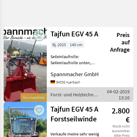
Tajfun EGV 45 A
Preis
auf
Bj. 2025
140 cm
Anfrage
Seileinlaufrolle:
Seileinlaufrolle unten,
Zugleistung: 4, 5 Tonnen,
Spannmacher GmbH
Schutzgitter Tajfun EGV45A
Forstseilwinde Die vielseitig
94530 Auerbach
verwendbare Winde. Für
04-02-2019
den Einsatz von Sc
Forst- und Holztechnik
13:10
Neumaschine
/ Tajfun
Tajfun EGV 45 A
2.800
Forstseilwinde
€
MwSt nicht
ausweisbar
Verkaufe meine sehr wenig
Alter Preis