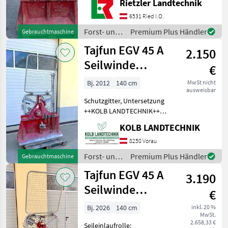
Rietzler Landtechnik
Würgeketten Forst- und
6531 Ried I.O.
Holztechnik Seilwinden
Forst- und
Premium Plus Händler
Gebrauchtmaschine
Holztechnik
Tajfun EGV 45 A
2.150
/ Tajfun
Seilwinde
€
mechanisch
Bj. 2012
140 cm
MwSt nicht
ausweisbar
Schutzgitter, Untersetzung
++KOLB LANDTECHNIK++
✅TAJFUN EGV 45 A
KOLB LANDTECHNIK
Forstseilwinde mechanisch
✅4.5t Zugkraft ✅ca. 70m
8250 Vorau
9mm Forstseil
Forst- und
Premium Plus Händler
Gebrauchtmaschine
hochverdichtet ✅2x
Holztechnik
Tajfun EGV 45 A
Seilgleite
3.190
/ Tajfun
Seilwinde
€
mechanisch
Bj. 2026
140 cm
inkl. 20 %
MwSt.
2.658,33 €
Seileinlaufrolle: