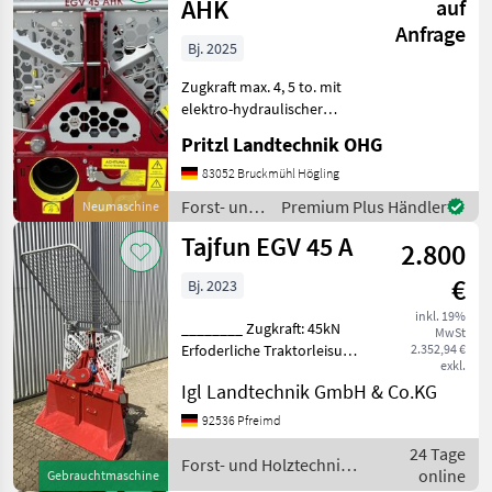
AHK
auf
Anfrage
Bj. 2025
Zugkraft max. 4, 5 to. mit
elektro-hydraulischer
Drucktastensteuerung mit
Pritzl Landtechnik OHG
5 m Kabel 3
Kupplungsbeläge,
83052 Bruckmühl Högling
Totmannschaltung,
Forst- und
Premium Plus Händler
Neumaschine
Sicherheitsbandbremse
Holztechnik
Tajfun EGV 45 A
Dreipunktanhängung Kat.
2.800
/ Tajfun
€
Bj. 2023
inkl. 19%
________ Zugkraft: 45kN
MwSt
Erfoderliche Traktorleisung:
2.352,94 €
exkl.
min.15-37kW (20-50PS)
Igl Landtechnik GmbH & Co.KG
Eigengewicht: 330 kg
Gebraucht wie Besichtigt.
92536 Pfreimd
Forst- und Holztechnik
24 Tage
Seilwinden
Forst- und Holztechnik /
online
Gebrauchtmaschine
Tajfun