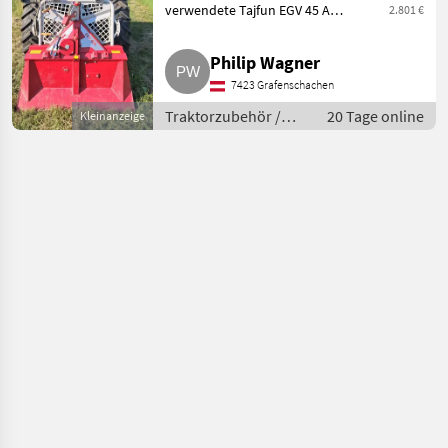
verwendete Tajfun EGV 45 A
2.801 €
Forstseilwinde, untere
Seileinlaufrolle, Bj. 2010,
Philip Wagner
Motorsägenhalterung,
7423 Grafenschachen
Sappiehalterung, seitliche
Fächer für Ke
Traktorzubehör /
20 Tage online
Kleinanzeige
Sonstiges
Traktorzubehör