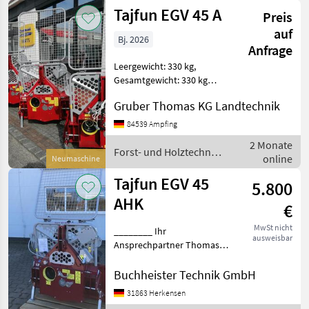
Tajfun EGV 45 A
Preis
auf
Bj. 2026
Anfrage
Leergewicht: 330 kg,
Gesamtgewicht: 330 kg
________ Forst- und
Gruber Thomas KG Landtechnik
Holztechnik Seilwinden
84539 Ampfing
2 Monate
Forst- und Holztechnik
online
Neumaschine
/ Tajfun
Tajfun EGV 45
5.800
AHK
€
MwSt nicht
________ Ihr
ausweisbar
Ansprechpartner Thomas
Bredemeier, Tel
0172/5335138 oder
Buchheister Technik GmbH
05152/945128 1x Tajfun EGV
31863 Herkensen
45 AHK Forstseilwinde - Neu