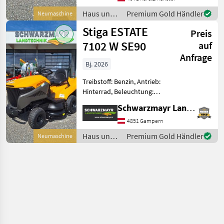
Tiefenführungsrollen,
Haus und
Premium Gold Händler
Neumaschine
Wasserschlauchanschluß,
Garten /
Stiga ESTATE
Betriebsstundenzähler,
Preis
Stiga
7102 W SE90
auf
Anfrage
Bj. 2026
Treibstoff: Benzin, Antrieb:
Hinterrad, Beleuchtung:
LED, Getriebeart
Schwarzmayr Landtechnik GmbH - Gampern
Landmaschine:
Hydrostatgetriebe,
4851 Gampern
Tiefenführungsrollen,
Haus und
Premium Gold Händler
Neumaschine
Wasserschlauchanschluß,
Garten /
Überrollschutz, Verstel
Stiga