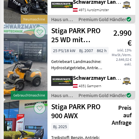
Schwarzmayr Landtechnik GmbH - Aurolzmünster
Nr. 74797
Benzinrasenmäher - mit
4971 Aurolzmünster
MARKTPLATZ
Reversierstart - mit 46cm
Haus und
Premium Gold Händler
Neumaschine
Marktplatz
Händlerangebote
Kleinanzeigen
Schnittbreite - mit 60l
Garten /
Stiga PARK PRO
Fangkorb Kapa
2.990
Stiga
25 WD mit
€
125cm Mähdeck
25 PS/18 kW
Bj. 2007
862 h
inkl. 13%
MwSt./Verm.
2.646,02 €
Getriebeart Landmaschine:
exkl.
Hydrostatgetriebe, Antrieb:
Allrad, Treibstoff: Benzin
Schwarzmayr Landtechnik GmbH - Gampern
EDV: 74382 Frontmulcher -
mit Knicklenkung - mit 2-
4851 Gampern
Zylinder Montor - mit
Haus und
Premium Gold Händler
Gebrauchtmaschine
hydrols
Garten /
Stiga PARK PRO
Preis
Stiga
900 AWX
auf
Anfrage
Bj. 2025
Treibstoff: Benzin, Antrieb: