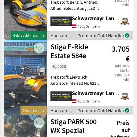
2.911,50 €
Treibstoff: Benzin, Antrieb:
exkl.
Allrad, Beleuchtung: LED,
Getriebeart Landmaschine:
Schwarzmayr Landtechnik GmbH - Gampern
Hydrostatgetriebe,
Servolenkung,
4851 Gampern
Tiefenführungsrollen,
Haus und
Premium Gold Händler
Gebrauchtmaschine
Wasserschlauchanschluß,
Garten /
Stiga E-Ride
Knicklenkung
3.705
Stiga
Estate 584e
€
Bj. 2023
inkl. 20 %
MwSt.
3.087,50 €
Treibstoff: Elektrisch,
exkl.
Antrieb: Hinterrad Nr. 62123
Rasentraktor - mit 3, 0KW
Schwarzmayr Landtechnik GmbH - Gampern
Elektro-Motor - mit 48V -
mit 5A 40 Ah Lithium-Ionen
4851 Gampern
Akku - mit ECO Mode - mit S
Haus und
Premium Gold Händler
Neumaschine
Garten /
Stiga PARK 500
Preis
Stiga
WX Spezial
auf