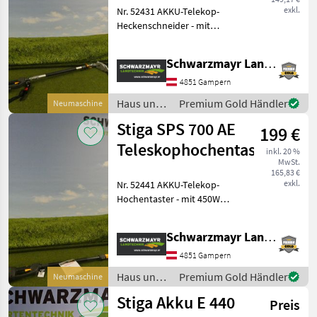
exkl.
Nr. 52431 AKKU-Telekop-
Heckenschneider - mit
500W bürstenlosen Motor -
mit 48V Akkuschacht - mit
Schwarzmayr Landtechnik GmbH - Gampern
52cm Messerlänge - mit
50cm Schnittlänge - mit
4851 Gampern
27mm Zahnbrei
Haus und
Premium Gold Händler
Neumaschine
Garten /
Stiga SPS 700 AE
199 €
Stiga
Teleskophochentaster
inkl. 20 %
MwSt.
165,83 €
exkl.
Nr. 52441 AKKU-Telekop-
Hochentaster - mit 450W
bürstenlosen Motor - mit
48V Akkuschacht - mit 50cm
Schwarzmayr Landtechnik GmbH - Gampern
Schwertlänge - mit 48cm
Schnittlänge - mit 3/8ææ
4851 Gampern
.050ææ (9
Haus und
Premium Gold Händler
Neumaschine
Garten /
Stiga Akku E 440
Preis
Stiga