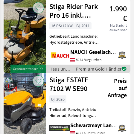
Garten /
Stiga Rider Park
1.990
Stiga
Pro 16 inkl.
€
Schneeschild
16 PS/12 kW
Bj. 2011
MwSt nicht
ausweisbar
Getriebeart Landmaschine:
Hydrostatgetriebe, Antrieb:
Hydrostatisch Stiga Rider
MAUCH Gesellschaft m.b.H. & Co.KG
Park Pro 16 mit -
Schneeschild - Mähdeck -
5274 Burgkirchen
Hydrostat - Knicklenker - 2
Haus und
Premium Gold Händler
Gebrauchtmaschine
Zylinder B
Garten /
Stiga ESTATE
Preis
Stiga
7102 W SE90
auf
Anfrage
Bj. 2026
Treibstoff: Benzin, Antrieb:
Hinterrad, Beleuchtung:
LED, Getriebeart
Schwarzmayr Landtechnik GmbH - Aurolzmünster
Landmaschine:
Hydrostatgetriebe,
4971 Aurolzmünster