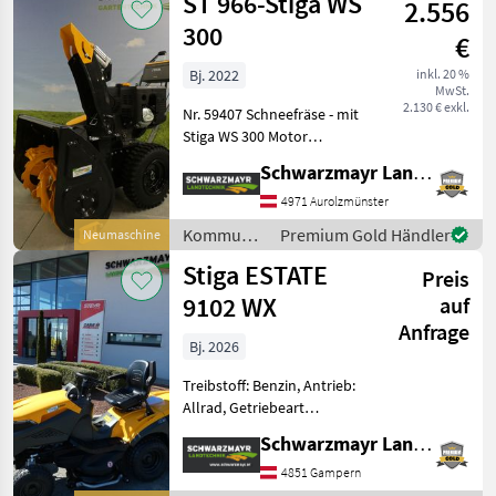
ST 966-Stiga WS
2.556
Stiga
300
€
Bj. 2022
inkl. 20 %
MwSt.
2.130 € exkl.
Nr. 59407 Schneefräse - mit
Stiga WS 300 Motor
Powered by STIGA - mit
Schwarzmayr Landtechnik GmbH - Aurolzmünster
302ccm Hubraum - mit 230
V E-Start - mit 66cm
4971 Aurolzmünster
Arbeitsbreite - mit 55cm
Kommunalgeräte
Premium Gold Händler
Neumaschine
Einzugshöhe -
/ Stiga
Stiga ESTATE
Preis
9102 WX
auf
Anfrage
Bj. 2026
Treibstoff: Benzin, Antrieb:
Allrad, Getriebeart
Landmaschine:
Schwarzmayr Landtechnik GmbH - Gampern
Hydrostatgetriebe,
Beleuchtung,
4851 Gampern
Tiefenführungsrollen,