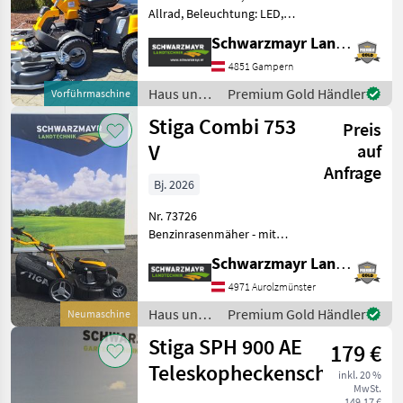
Allrad, Beleuchtung: LED,
Getriebeart Landmaschine:
Schwarzmayr Landtechnik GmbH - Gampern
Hydrostatgetriebe,
Servolenkung,
4851 Gampern
Tiefenführungsrollen,
Haus und
Premium Gold Händler
Vorführmaschine
Wasserschlauchanschluß,
Garten /
Stiga Combi 753
Knicklenkung
Preis
Stiga
V
auf
Anfrage
Bj. 2026
Nr. 73726
Benzinrasenmäher - mit
Reversierstart - mit 51cm
Schwarzmayr Landtechnik GmbH - Aurolzmünster
Schnittbreite - mit 60l
Fangkorb Kapazität - mit
4971 Aurolzmünster
Heckantrieb - mit
Haus und
Premium Gold Händler
Neumaschine
Drehpunkt + Softgrip - mit
Garten /
Stiga SPH 900 AE
GCV
179 €
Stiga
Teleskopheckenschneider
inkl. 20 %
MwSt.
149,17 €