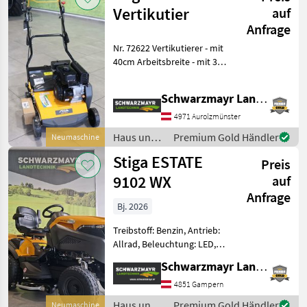
Vertikutier
auf
Anfrage
Nr. 72622 Vertikutierer - mit
40cm Arbeitsbreite - mit 32
Messer - mit BS 550 Motor -
mit 50lt. fangkorb inkl.
Schwarzmayr Landtechnik GmbH - Aurolzmünster
Zubehör Das Verkaufsteam
der Fa. Schwarzmay
4971 Aurolzmünster
Haus und
Premium Gold Händler
Neumaschine
Garten /
Stiga ESTATE
Preis
Stiga
9102 WX
auf
Anfrage
Bj. 2026
Treibstoff: Benzin, Antrieb:
Allrad, Beleuchtung: LED,
Getriebeart Landmaschine:
Schwarzmayr Landtechnik GmbH - Gampern
Hydrostatgetriebe,
Tiefenführungsrollen,
4851 Gampern
Wasserschlauchanschluß,
Haus und
Premium Gold Händler
Neumaschine