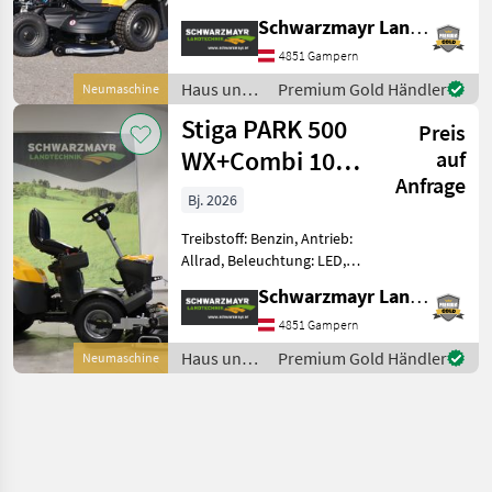
Landmaschine:
Schwarzmayr Landtechnik GmbH - Gampern
Hydrostatgetriebe,
Tiefenführungsrollen,
4851 Gampern
Wasserschlauchanschluß,
Haus und
Premium Gold Händler
Neumaschine
Betriebsstundenzähler,
Garten /
Stiga PARK 500
Tempomat Nr. 70486
Preis
Stiga
WX+Combi 100 Q
auf
Anfrage
Plus
Bj. 2026
Treibstoff: Benzin, Antrieb:
Allrad, Beleuchtung: LED,
Getriebeart Landmaschine:
Schwarzmayr Landtechnik GmbH - Gampern
Hydrostatgetriebe,
Servolenkung,
4851 Gampern
Tiefenführungsrollen,
Haus und
Premium Gold Händler
Neumaschine
Wasserschlauchanschluß,
Garten /
Knicklenkung
Stiga