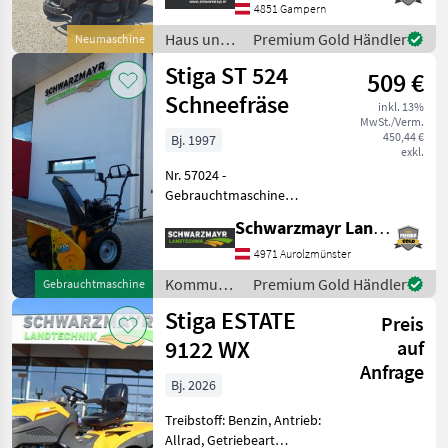
Verstellbarer Sitz,
4851 Gampern
Betriebsstundenzähler Nr.
Haus und
Premium Gold Händler
Neumaschine
72441 Rasentraktor - mit
Garten /
Stiga ST 524
Stiga ST 70
509 €
Stiga
Schneefräse
inkl. 13%
MwSt./Verm.
450,44 €
Bj. 1997
exkl.
Nr. 57024 -
Gebrauchtmaschine
Schneefräse - mit Baujahr
Schwarzmayr Landtechnik GmbH - Aurolzmünster
1997 - mit 5, 97 KW
Benzinmotor - mit
4971 Aurolzmünster
Bereifung 4, 80-8 90% - mit
Kommunalgeräte
Premium Gold Händler
Gebrauchtmaschine
95 kg Eigengewicht - mit
/ Stiga
Stiga ESTATE
Radantrieb
Preis
9122 WX
auf
Anfrage
Bj. 2026
Treibstoff: Benzin, Antrieb:
Allrad, Getriebeart