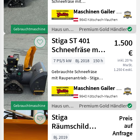
Schneefräse mit
Raupenantrieb mit Baujahr
Maschinen Gailer GmbH
2020 Leistung: STIGA WS
380 4-Takt-Benzinmotor, 7,
9640 Kötschach-Mauthen
8 kW (ca. 10, 6 PS), Hubraum
Haus und
Premium Gold Händler
Gebrauchtmaschine
375 cm³ Räumkapazität:
Garten /
Stiga ST 401
1.500
Stiga
Schneefräse mit
€
Raupenantrieb
7 PS/5 kW
Bj. 2018
150 h
inkl. 20 %
MwSt.
1.250 € exkl.
Gebrauchte Schneefräse
mit Raupenantrieb - Stiga
ST 401 Leistung: STIGA 4-
Maschinen Gailer GmbH
Takt-Benzinmotor, 5 kW (ca.
6, 8 PS) bei 3600 U/min,
9640 Kötschach-Mauthen
Hubraum ca. 212 cm³
Haus und
Premium Gold Händler
Gebrauchtmaschine
Räumkapazität
Garten /
Stiga
Preis
Stiga
Räumschild
auf
Anfrage
60cm
Bj. 2019