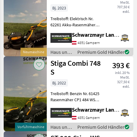
MwSt.
707,50 €
Bj. 2023
exkl.
Treibstoff: Elektrisch Nr.
62261 Akku-Rasenmäher
SET - mit 46cm
Schwarzmayr Landtechnik GmbH - Gampern
Schnittbreite - mit
galvanisierten Gehäuse -
4851 Gampern
mit 1, 5 kW Motor - mit ECO-
Haus und
Premium Gold Händler
Neumaschine
Modus - mit Fulcru
Garten /
Stiga Combi 748
393 €
Stiga
S
inkl. 20 %
MwSt.
327,50 €
Bj. 2022
exkl.
Treibstoff: Benzin Nr. 61425
Rasenmäher CP1 484 WSQ -
mit Stiga ST 140 LS
Schwarzmayr Landtechnik GmbH - Gampern
Autochoke Motor - mit
139ccm Hubraum - mit
4851 Gampern
46cm Schnittbreite - mit
Haus und
Premium Gold Händler
Vorführmaschine
verzinktem Stahl
Garten /