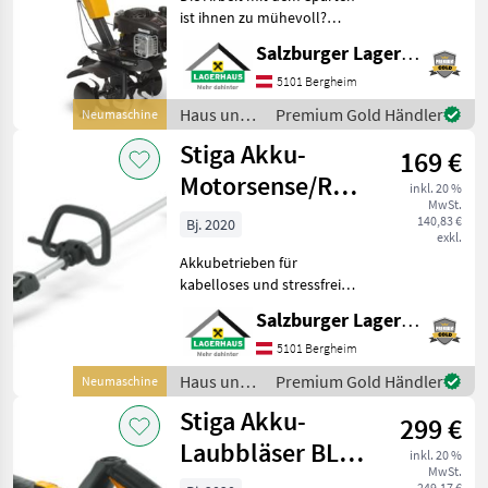
ist ihnen zu mühevoll?
Motorhacken ersetzen den
Salzburger Lagerhaus-Technik
Spaten, die geschärften und
gebogenen Hackmesser
5101 Bergheim
schneiden in den festen
Haus und
Premium Gold Händler
Neumaschine
Boden, die nachfo
Garten /
Stiga Akku-
169 €
Stiga
Motorsense/Rasentrimmer
inkl. 20 %
MwSt.
BC 500e
140,83 €
Bj. 2020
exkl.
Akkubetrieben für
kabelloses und stressfreies
Arbeiten Der „Tap&Go“-
Salzburger Lagerhaus-Technik
Trimmerkopf ermöglicht
ein schnelles und einfaches
5101 Bergheim
Nachführen des Mähfadens
Haus und
Premium Gold Händler
Neumaschine
Einstellbarer Griff
Garten /
Stiga Akku-
299 €
Stiga
Laubbläser BL
inkl. 20 %
MwSt.
900 E
249,17 €