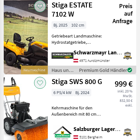
Stiga ESTATE
Preis
Stiga
7102 W
auf
Anfrage
Bj. 2025
102 cm
Getriebeart Landmaschine:
Hydrostatgetriebe,
Beleuchtung Nr. 70677
Schwarzmayr Landtechnik GmbH - Aurolzmünster
Rasentraktor TCNS 102
Hydro - mit Stiga ST 700
4971 Aurolzmünster
TWIN Motor - mit 708ccm
Haus und
Premium Gold Händler
Neumaschine
Hubraum - mit 2 Zylind
Garten /
Stiga SWS 800 G
999 €
Stiga
inkl. 20 %
6 PS/4 kW
Bj. 2024
MwSt.
832,50 €
exkl.
Kehrmaschine für den
Außenbereich mit 80 cm
Räumbreite, Radantrieb
und leistungsstarken
Salzburger Lagerhaus-Technik
Motor. Leistungsquelle:
5101 Bergheim
Benzin 4-Takt Leistung: 4.4