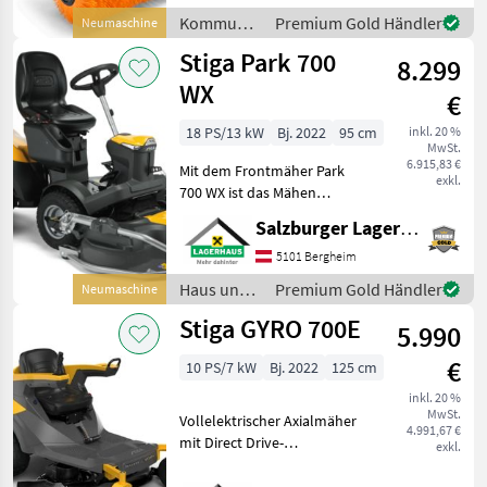
kW Motormodell: SM70
Kommunalgeräte
Premium Gold Händler
Neumaschine
/ Stiga
Stiga Park 700
8.299
WX
€
18 PS/13 kW
Bj. 2022
95 cm
inkl. 20 %
MwSt.
6.915,83 €
Mit dem Frontmäher Park
exkl.
700 WX ist das Mähen
immer leicht gemacht –
Salzburger Lagerhaus-Technik
selbst auf holprigen
Untergründen. All das dank
5101 Bergheim
des leistungsstarken 586-
Haus und
Premium Gold Händler
Neumaschine
cm³- Zweizylindermotor S
Garten /
Stiga GYRO 700E
5.990
Stiga
€
10 PS/7 kW
Bj. 2022
125 cm
inkl. 20 %
MwSt.
Vollelektrischer Axialmäher
4.991,67 €
mit Direct Drive-
exkl.
Technologie. Der STIGA
Gyro 700e ist ein