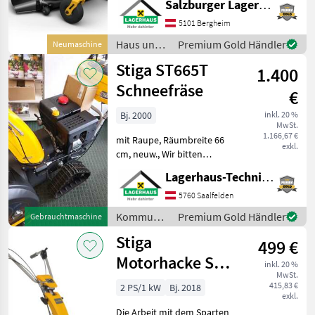
Salzburger Lagerhaus-Technik
innovativer, vollelektrischer
5101 Bergheim
Axialmäher und einer der
ersten Drive-by-Wire Joy
Haus und
Premium Gold Händler
Neumaschine
Garten /
Stiga ST665T
1.400
Stiga
Schneefräse
€
Bj. 2000
inkl. 20 %
MwSt.
1.166,67 €
mit Raupe, Räumbreite 66
exkl.
cm, neuw., Wir bitten
telefonisch oder per Mail
Lagerhaus-Technik Saalfelden
Ihren Besuch
bekanntzugeben, um
5760 Saalfelden
ausreichend Zeit für die
Kommunalgeräte
Premium Gold Händler
Gebrauchtmaschine
Beratung und eventuell
/ Stiga
Stiga
einer Probe
499 €
Motorhacke SRC
inkl. 20 %
MwSt.
550RB
415,83 €
2 PS/1 kW
Bj. 2018
exkl.
Die Arbeit mit dem Sparten