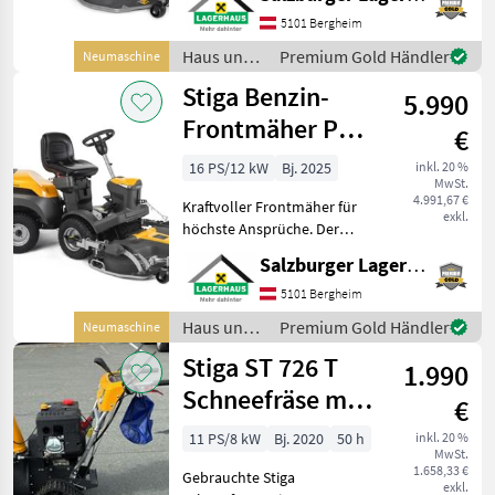
modernste Technik mit
maximaler Wendigkeit und
5101 Bergheim
höchstem Bedienkomfort.
Haus und
Premium Gold Händler
Neumaschine
Dank des starken 688
Garten /
Stiga Benzin-
5.990
Stiga
Frontmäher Park
€
500 WX
16 PS/12 kW
Bj. 2025
inkl. 20 %
MwSt.
4.991,67 €
Kraftvoller Frontmäher für
exkl.
höchste Ansprüche. Der
Stiga Park 500 WX ist der
Salzburger Lagerhaus-Technik
ideale Partner für große
Gärten und anspruchsvolle
5101 Bergheim
Grundstücke. Mit seinem
Haus und
Premium Gold Händler
Neumaschine
leistungsstark
Garten /
Stiga ST 726 T
1.990
Stiga
Schneefräse mit
€
Raupenantrieb
11 PS/8 kW
Bj. 2020
50 h
inkl. 20 %
MwSt.
1.658,33 €
Gebrauchte Stiga
exkl.