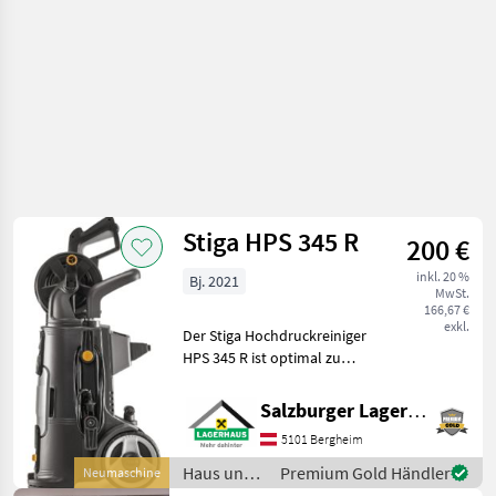
Stiga HPS 345 R
200 €
inkl. 20 %
Bj. 2021
MwSt.
166,67 €
exkl.
Der Stiga Hochdruckreiniger
HPS 345 R ist optimal zum
Reinigen von mittelgroßen
Flächen geeignet. Somit
Salzburger Lagerhaus-Technik
kann er beispielsweise beim
5101 Bergheim
Entfernen von leichten
Verschmutz
Haus und
Premium Gold Händler
Neumaschine
Garten /