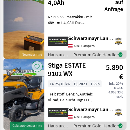
4,0Ah
auf
Anfrage
Nr. 60958 Ersatzakku - mit
48V - mit 4, 0AH Das
Verkaufsteam der Fa.
Schwarzmayr zeigt Ihnen
Schwarzmayr Landtechnik GmbH - Gampern
das Gerät/Maschine gerne
und bittet um
4851 Gampern
Terminabsprache zwecks
Haus und
Premium Gold Händler
Neumaschine
Bes
Garten /
Stiga ESTATE
5.890
Stiga
9102 WX
€
14 PS/10 kW
Bj. 2023
138 h
inkl. 20 %
MwSt.
4.908,33 €
Treibstoff: Benzin, Antrieb:
exkl.
Allrad, Beleuchtung: LED,
Getriebeart Landmaschine:
Schwarzmayr Landtechnik GmbH - Gampern
Hydrostatgetriebe,
Tiefenführungsrollen,
4851 Gampern
Wasserschlauchanschluß,
Haus und
Premium Gold Händler
Gebrauchtmaschine
Becher- / Flaschenhalter,