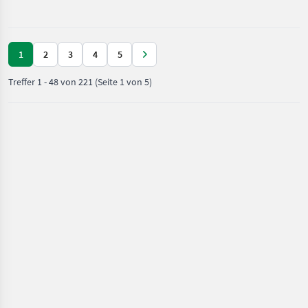
Garten /
Geschwindigkeiten un
Stiga
1
2
3
4
5
Treffer
1
-
48
von
221
(Seite 1 von 5)