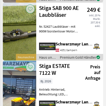
Verstellbarer Sitz, Mulchf
Garten /
Stiga SAB 900 AE
249 €
Stiga
Laubbläser
inkl. 20 %
MwSt.
207,50 €
exkl.
Nr. 52427 Laubbläser - mit
900W bürstenloser Motor -
mit 55m/Sek.
Luftgeschwindigkeit - mit
Schwarzmayr Landtechnik GmbH - Gampern
15, 8m³/min Luftvolumen -
mit 48V Akkuschacht - mit
4851 Gampern
Vibrationskont
Haus und
Premium Gold Händler
Neumaschine
Garten /
Stiga ESTATE
Preis
Stiga
7122 W
auf
Anfrage
Bj. 2026
Antrieb: Hinterrad,
Beleuchtung: LED,
Getriebeart Landmaschine:
Schwarzmayr Landtechnik GmbH - Gampern
Hydrostatgetriebe,