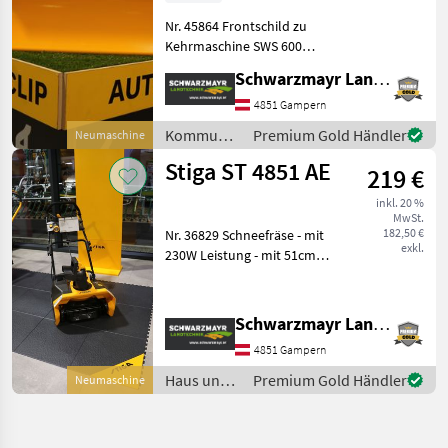
Nr. 45864 Frontschild zu
Kehrmaschine SWS 600
G/GE - mit 60cm Breite zum
Schwarzmayr Landtechnik GmbH - Gampern
Schneeräumen Das
Verkaufsteam der Fa.
4851 Gampern
Schwarzmayr zeigt Ihnen
Kommunalgeräte
Premium Gold Händler
Neumaschine
das Gerät/Maschine ge
/ Stiga
Stiga ST 4851 AE
219 €
inkl. 20 %
MwSt.
182,50 €
Nr. 36829 Schneefräse - mit
exkl.
230W Leistung - mit 51cm
Arbeitsbreite - mit 17, 5cm
Frässchnecke - mit
drehbaren Auswurfturm
Schwarzmayr Landtechnik GmbH - Gampern
180° - mit LED Licht - mit
4851 Gampern
48V Akku
Haus und
Premium Gold Händler
Neumaschine
Garten /
Stiga