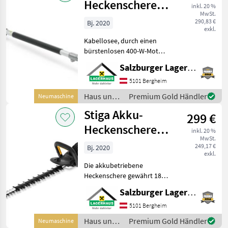
Heckenschere
inkl. 20 %
MwSt.
PH 900e
290,83 €
Bj. 2020
exkl.
Kabellosee, durch einen
bürstenlosen 400-W-Motor
angetriebene
Salzburger Lagerhaus-Technik
Teleskopheckenschere 65
cm langer Teleskopschaft,
5101 Bergheim
ausziehbar bis auf 4 m Die
Haus und
Premium Gold Händler
Neumaschine
lasergeschnittene 65 cm
Garten /
Stiga Akku-
299 €
Stiga
Heckenschere
inkl. 20 %
MwSt.
SHT 900 AE
249,17 €
Bj. 2020
exkl.
Die akkubetriebene
Heckenschere gewährt 180
Minuten leistungsstarkes
Salzburger Lagerhaus-Technik
Schneiden Intuitives
Keypad zur einfachen
5101 Bergheim
Steuerung der
Haus und
Premium Gold Händler
Neumaschine
unterschiedlichen