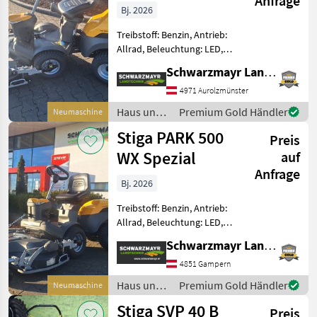
Anfrage
Bj. 2026
Treibstoff: Benzin, Antrieb:
Allrad, Beleuchtung: LED,
Getriebeart Landmaschine:
Schwarzmayr Landtechnik GmbH - Aurolzmünster
Hydrostatgetriebe,
Servolenkung,
4971 Aurolzmünster
Tiefenführungsrollen,
Haus und
Premium Gold Händler
Neumaschine
Wasserschlauchanschluß,
Garten /
Stiga PARK 500
Knicklenkung
Preis
Stiga
WX Spezial
auf
Anfrage
Bj. 2026
Treibstoff: Benzin, Antrieb:
Allrad, Beleuchtung: LED,
Getriebeart Landmaschine:
Schwarzmayr Landtechnik GmbH - Gampern
Hydrostatgetriebe,
Servolenkung,
4851 Gampern
Tiefenführungsrollen,
Haus und
Premium Gold Händler
Neumaschine
Wasserschlauchanschluß,
Garten /
Stiga SVP 40 B
Knicklenkung
Preis
Stiga