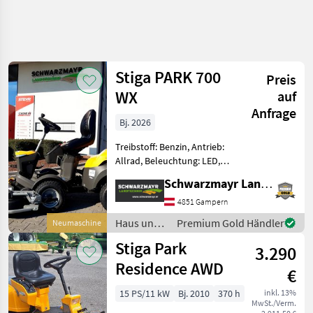
Stiga PARK 700
Preis
WX
auf
Anfrage
Bj. 2026
Treibstoff: Benzin, Antrieb:
Allrad, Beleuchtung: LED,
Getriebeart Landmaschine:
Schwarzmayr Landtechnik GmbH - Gampern
Hydrostatgetriebe,
Servolenkung,
4851 Gampern
Tiefenführungsrollen,
Haus und
Premium Gold Händler
Neumaschine
Wasserschlauchanschluß,
Garten /
Stiga Park
Knicklenkung
3.290
Stiga
Residence AWD
€
15 PS/11 kW
Bj. 2010
370 h
inkl. 13%
MwSt./Verm.