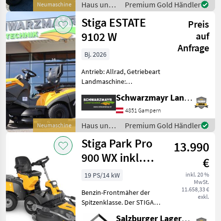
Haus und
Premium Gold Händler
Neumaschine
Wasserschlauchanschluß
Garten /
Stiga ESTATE
Nr. 71735 Rasentraktor - m
Preis
Stiga
9102 W
auf
Anfrage
Bj. 2026
Antrieb: Allrad, Getriebeart
Landmaschine:
Hydrostatgetriebe Nr. 71505
Schwarzmayr Landtechnik GmbH - Gampern
Rasentraktor - mit Honda
GXV 690 Motor - mit 688ccm
4851 Gampern
Hubraum - mit 2 Zylinder -
Haus und
Premium Gold Händler
Neumaschine
mit 8 Li
Garten /
Stiga Park Pro
13.990
Stiga
900 WX inkl.
€
Mähdeck mit 110
19 PS/14 kW
inkl. 20 %
MwSt.
cm
11.658,33 €
Benzin-Frontmäher der
exkl.
Spitzenklasse. Der STIGA
Park Pro 900 WX kombiniert
Salzburger Lagerhaus-Technik