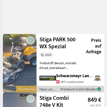
Stiga PARK 500
Preis
WX Spezial
auf
Anfrage
Bj. 2026
Treibstoff: Benzin, Antrieb:
Allrad, Getriebeart
Landmaschine:
Schwarzmayr Landtechnik GmbH - Aurolzmünster
Hydrostatgetriebe,
Servolenkung,
4971 Aurolzmünster
Tiefenführungsrollen,
Haus und
Premium Gold Händler
Neumaschine
Wasserschlauchanschluß
Garten /
Stiga Combi
Nr. 72330 Knicklenker -
849 €
Stiga
748e V Kit
inkl. 20 %