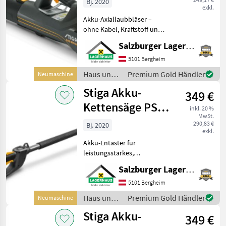
Bj. 2020
exkl.
Akku-Axiallaubbläser –
ohne Kabel, Kraftstoff und
Abgasen Der
Salzburger Lagerhaus-Technik
leistungsstarke bürstenlose
800-WMotor erzeugt eine
5101 Bergheim
Luftgeschwindigkeit von bis
Haus und
Premium Gold Händler
Neumaschine
zu 55 m/s Variable ü
Garten /
Stiga Akku-
349 €
Stiga
Kettensäge PS
inkl. 20 %
MwSt.
700e
290,83 €
Bj. 2020
exkl.
Akku-Entaster für
leistungsstarkes,
kontinuierliches Schneiden
Salzburger Lagerhaus-Technik
25 cm langes Schwert mit
Hochleistungskette
5101 Bergheim
Ergonomischer Griff und
Haus und
Premium Gold Händler
Neumaschine
Schaft mit SoftGrip-
Garten /
Stiga Akku-
Oberfläche,
349 €
Stiga