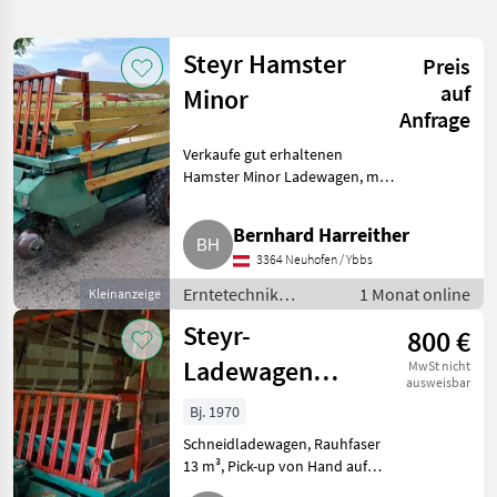
verfeinern
Steyr Hamster
Preis
Kategorie
Land
Filter
2
auf
Minor
Anfrage
2
AKTUELLER
Zurücksetzen
Ergebnisse
Verkaufe gut erhaltenen
PFAD
anzeigen
Hamster Minor Ladewagen, mit
Steyr
Beleuchtung und Aufbau.
Minor
Erntetechnik Grünland
Bernhard Harreither
Ladewagen
KATEGORIE
3364 Neuhofen / Ybbs
WÄHLEN
Erntetechnik
1 Monat online
Kleinanzeige
Landtechnik
2
Grünland /
Steyr-
800 €
Ladewagen
Ladewagen
MwSt nicht
MARKTPLATZ
ausweisbar
Hamster Minor
Marktplatz
Händlerangebote
Kleinanzeigen
Bj. 1970
Schneidladewagen, Rauhfaser
13 m³, Pick-up von Hand auf
Hydr. umgebaut, funktioniert