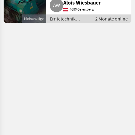
Alois Wiesbauer
einwandfrei. Erntetechnik
Grünland Ladewagen
4680 Geiersberg
Erntetechnik
2 Monate online
Kleinanzeige
Grünland /
Ladewagen