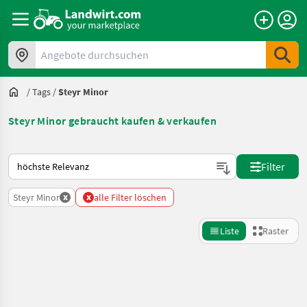
Angebote durchsuchen
/
Tags
/
Steyr Minor
Steyr Minor gebraucht kaufen & verkaufen
So wird auf Landwirt.com sortiert
Filter
x
x
Steyr Minor
alle Filter löschen
Liste
Raster
Suche