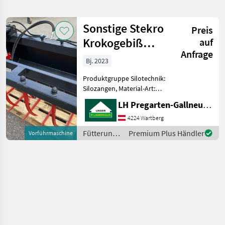
verfeinern
Sonstige Stekro
Preis
Kategorie
Land
Filter
2
Krokogebiß
auf
Anfrage
1,50-m
1
Bj. 2023
AKTUELLER
Zurücksetzen
Ergebnisse
PFAD
anzeigen
Produktgruppe Silotechnik:
Stekro
Silozangen, Material-Art:
Krokogebiss
lackiert, Güteklasse:
LH Pregarten-Gallneukirchen, Pregarten
Güteklasse 1
KATEGORIE
Doppelwirkend hydr.
4224 Wartberg
WÄHLEN
Fütterungstechnik
Fütterungstechnik
Premium Plus Händler
Vorführmaschine
Silotechnik
Landtechnik
1
/ Sonstige
MARKTPLATZ
Marktplatz
Händlerangebote
Kleinanzeigen