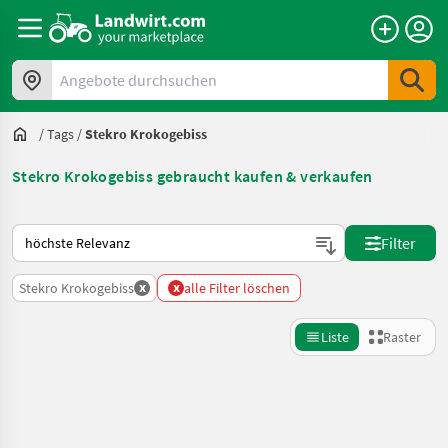
Angebote durchsuchen
/
Tags
/
Stekro Krokogebiss
Stekro Krokogebiss gebraucht kaufen & verkaufen
So wird auf Landwirt.com sortiert
Filter
x
x
Stekro Krokogebiss
alle Filter löschen
Liste
Raster
Suche