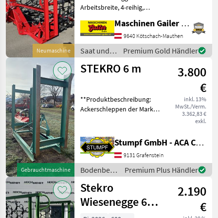
lagernd
Arbeitsbreite, 4-reihig,
hydraulisch klappbar, 3
Maschinen Gailer GmbH
Punkt Aufnahme, Gewicht
470 kg, Striegelnetz kann
9640 Kötschach-Mauthen
beidseitig verwendet
Saat und
Premium Gold Händler
Neumaschine
werden, Intensiv stri
Pflege /
STEKRO 6 m
3.800
Stekro
€
**Produktbeschreibung:
inkl. 13%
MwSt./Verm.
Ackerschleppen der Marke
3.362,83 €
Stekro** Die
exkl.
Ackerschleppen der
renommierten Marke
Stumpf GmbH - ACA Center Stumpf
Stekro stehen für Qualität
9131 Grafenstein
und Zuverlässigkeit in der
landwirts
Bodenbearbeitung
Premium Plus Händler
Gebrauchtmaschine
/ Stekro
Stekro
2.190
Wiesenegge 6m
€
hydr. Klappbar