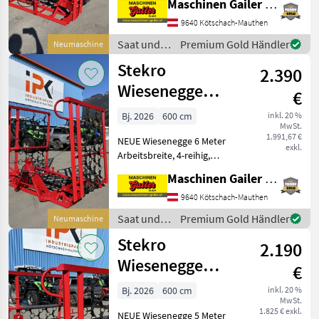
Maschinen Gailer GmbH
Punkt Aufnahme, Gewicht
400 kg, Striegelnetz kann
9640 Kötschach-Mauthen
beidseitig verwendet
Saat und
Premium Gold Händler
Neumaschine
werden, Intensiv stri
Pflege /
Stekro
2.390
Stekro
Wiesenegge
€
6,00m hydr.-
Bj. 2026
600 cm
inkl. 20 %
MwSt.
auch 3m, 4m, 5m
1.991,67 €
NEUE Wiesenegge 6 Meter
lagernd
exkl.
Arbeitsbreite, 4-reihig,
hydraulisch klappbar, 3
Maschinen Gailer GmbH
Punkt Aufnahme, Gewicht
585 kg, Striegelnetz kann
9640 Kötschach-Mauthen
beidseitig verwendet
Saat und
Premium Gold Händler
Neumaschine
werden, Intensiv stri
Pflege /
Stekro
2.190
Stekro
Wiesenegge
€
5,00m hydr.-
Bj. 2026
600 cm
inkl. 20 %
MwSt.
auch 3m, 4m, 6m
1.825 € exkl.
NEUE Wiesenegge 5 Meter