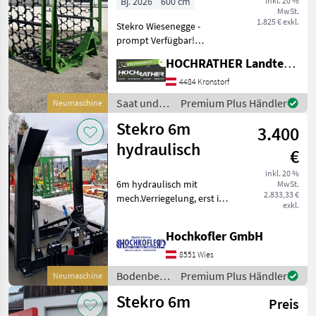
Bj. 2026
600 cm
inkl. 20 %
MwSt.
1.825 € exkl.
Stekro Wiesenegge -
prompt Verfügbar!
Ausstattung: - Baujahr 2026
HOCHRATHER Landtechnik GmbH
- Arbeitsbreite 6m -
Eigengewicht ca. 590kg -
4484 Kronstorf
Hydr. Klappbar - Dreipunkt
Saat und
Premium Plus Händler
Neumaschine
Anbau - 1 DW An
Pflege /
Stekro 6m
3.400
Stekro
hydraulisch
€
inkl. 20 %
6m hydraulisch mit
MwSt.
2.833,33 €
mech.Verriegelung, erst im
exkl.
Zulauf! Bodenbearbeitung
Ackerschleppen
Hochkofler GmbH
8551 Wies
Bodenbearbeitung
Premium Plus Händler
Neumaschine
/ Stekro
Stekro 6m
Preis