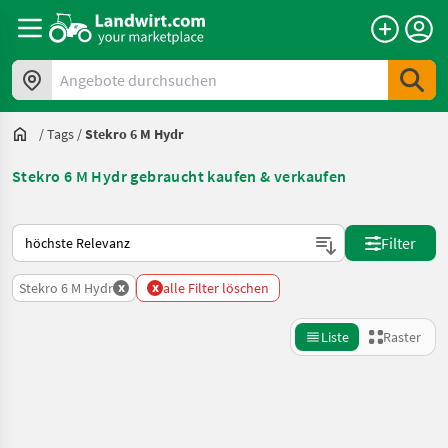
Angebote durchsuchen
/
Tags
/
Stekro 6 M Hydr
Stekro 6 M Hydr gebraucht kaufen & verkaufen
So wird auf Landwirt.com sortiert
Filter
x
x
Stekro 6 M Hydr
alle Filter löschen
Liste
Raster
Suche