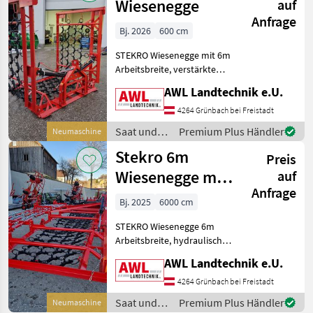
Wiesenegge
auf
Anfrage
Bj. 2026
600 cm
STEKRO Wiesenegge mit 6m
Arbeitsbreite, verstärkte
Ausführung, stärkeres
AWL Landtechnik e.U.
Eggenfeld, hydraulische
Klappung mit 2 Zylinder,
4264 Grünbach bei Freistadt
mechanische
Saat und
Premium Plus Händler
Neumaschine
Zylinderverriegelung,
Pflege /
Stekro 6m
integrier
Preis
Stekro
Wiesenegge mit
auf
Anfrage
3 reihigen
Bj. 2025
6000 cm
Wiesenstriegel
STEKRO Wiesenegge 6m
Arbeitsbreite, hydraulische
Klappung mit 2 Zylinder , 4
AWL Landtechnik e.U.
reihiges Kombisternnetz,
angebauter 3 reihiger
4264 Grünbach bei Freistadt
Wiesenstriegel,
Saat und
Premium Plus Händler
Neumaschine
Verstellmöglichkeit der S