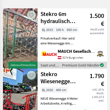
verfeinern
Stekro 6m
1.500
Kategorie
Land
Filter
2
hydraulisch
€
Klappbar
10
Bj. 2015
100 h
600 cm
MwSt nicht
AKTUELLER
Zurücksetzen
Ergebnisse
ausweisbar
PFAD
anzeigen
Privatverkauf: Hier wird
Stekro
eine Wiesenegge 6m
6 M
hydraulisch klappbar
Hydr
MAUCH Gesellschaft m.b.H. & Co.KG
angeboten. Bei weiteren
Fragen einfach telefonisch
5274 Burgkirchen
KATEGORIE
oder per Mail melden. Saat
WÄHLEN
Saat und
Premium Gold Händler
Gebrauchtmaschine
und Pflege Wie
Pflege /
Stekro
Landtechnik
10
1.790
Stekro
Wiesenegge
€
MARKTPLATZ
4,00m hydr.-
Bj. 2026
400 cm
inkl. 20 %
MwSt.
auch 3m, 5m, 6m
Marktplatz
Händlerangebote
Kleinanzeigen
1.491,67 €
NEUE Wiesenegge 4 Meter
lagernd
exkl.
Arbeitsbreite, 4-reihig,
hydraulisch klappbar, 3