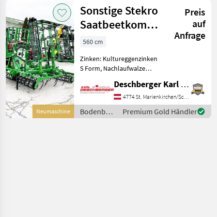
Pflege /
Sonstige Stekro
Preis
Stekro
Saatbeetkombination
auf
Anfrage
5,6 m Coral Plus
560 cm
Zinken: Kultureggenzinken
S Form, Nachlaufwalze
Stekro
Deschberger Karl Landtechnik GesmbH & Co KG
Saatbeetkombination 5, 6
m Coral Plus mit hydr.
4774 St. Marienkirchen/Schärding
Klappung, Abstellstützen,
Bodenbearbeitung
Premium Gold Händler
Neumaschine
Garn. Spurlockerer,
/ Sonstige
Randbleche, 1 Flac