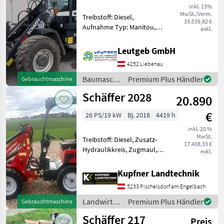
inkl. 13%
MwSt./Verm.
Treibstoff: Diesel,
33.539,82 €
Aufnahme Typ: Manitou,
exkl.
Getriebeart Landmaschine:
Hydrostatgetriebe, hydr.
Leutgeb GmbH
Geräteverriegelung, Kabine,
4252 Liebenau
Schnellwechselrahmen,
Zugmaul, Zusatz-
Baumaschinen
Premium Plus Händler
Gebrauchtmaschine
Hydraulikkre
/ Schaeff
Schäffer 2028
20.890
€
26 PS/19 kW
Bj. 2018
4419 h
inkl. 20 %
MwSt.
Treibstoff: Diesel, Zusatz-
17.408,33 €
Hydraulikkreis, Zugmaul,
exkl.
Schnellwechselrahmen,
hydr. Geräteverriegelung
Kupfner Landtechnik
Schäffer 2028 Baujahr 2018,
5233 Pischelsdorf am Engelbach
26PS, Euro-Aufnahme mit
hydr. Werkzeugv
Landwirtsch.
Premium Plus Händler
Gebrauchtmaschine
Motorfahrzeuge
Schäffer 217
Preis
/ Schäffer