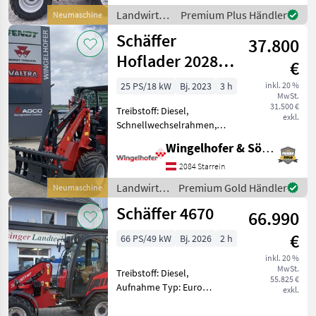
Allrounder Kubota Diesel
Landwirtsch.
Premium Plus Händler
Neumaschine
Motor D1703M-DI, 3-
Motorfahrzeuge
Schäffer
Zylinder L
37.800
/ Schäffer
Hoflader 2028
€
SLT
25 PS/18 kW
Bj. 2023
3 h
inkl. 20 %
MwSt.
31.500 €
Treibstoff: Diesel,
exkl.
Schnellwechselrahmen,
hydr. Geräteverriegelung
Wingelhofer & Söhne GmbH
Schäfer Lader 2028 SLT - mit
Niedrigdach - Kubota
2084 Starrein
Dieselmotor D1105 - 26 PS -
Landwirtsch.
Premium Gold Händler
Neumaschine
3Zylinder - Heckg
Motorfahrzeuge
Schäffer 4670
66.990
/ Schäffer
€
66 PS/49 kW
Bj. 2026
2 h
inkl. 20 %
MwSt.
Treibstoff: Diesel,
55.825 €
Aufnahme Typ: Euro
exkl.
Aufnahme, Getriebeart
Landmaschine: