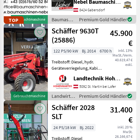
Nebel Baumaschinen
Ankauf von Baumaschinen
Forsttechnik
2
ALLER ART. (Minibagger,
8424 Gabersdorf
Kettenbagger, Ba
Futtermittel
1
Baumaschinen
Premium Gold Händler
TOP
Gebrauchtmaschine
/ Sonstige
Schäffer 9630T
Alle 8
45.900
anzeigen
(25886)
€
MARKTPLATZ
122 PS/90 kW
Bj. 2014
6700 h
inkl. 13%
MwSt./Verm.
Marktplatz
Händlerangebote
Kleinanzeigen
40.619,47 €
Treibstoff: Diesel, hydr.
exkl.
Geräteverriegelung, Kabine,
Schnellwechselrahmen,
Landtechnik Hohenwarter GmbH
Zusatz-Hydraulikkreis
Teleskop Hoflader Schäffer
5092 St. Martin bei Lofer
9630 T *Eigengewicht ca.8 t
Landwirtsch.
Premium Gold Händler
Gebrauchtmaschine
*Bereifung 400/5
Motorfahrzeuge
Schäffer 2028
31.400
/ Schäffer
SLT
€
24 PS/18 kW
Bj. 2022
inkl. 20 %
MwSt.
26.166,67 €
Treibstoff: Diesel