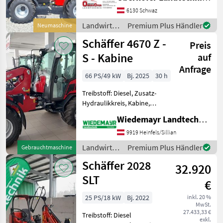
hydr. Geräteverriegelung
Schäffer Hoflader 3650 -
6130 Schwaz
Kubota Diesel Motor D1803-
Landwirtsch.
Premium Plus Händler
Neumaschine
CR-T - Leistung
Motorfahrzeuge
Schäffer 4670 Z -
Preis
/ Schäffer
S - Kabine
auf
Anfrage
66 PS/49 kW
Bj. 2025
30 h
Treibstoff: Diesel, Zusatz-
Hydraulikkreis, Kabine,
Schnellwechselrahmen,
Wiedemayr Landtechnik GmbH
hydr. Geräteverriegelung +
Bereifung 15.0/55-17 AS 6-
9919 Heinfels/Sillian
Loch, ET +45 + HD-
Landwirtsch.
Premium Plus Händler
Gebrauchtmaschine
Planetenachsen mit Selbs
Motorfahrzeuge
Schäffer 2028
32.920
/ Schäffer
SLT
€
25 PS/18 kW
Bj. 2022
inkl. 20 %
MwSt.
27.433,33 €
Treibstoff: Diesel
exkl.