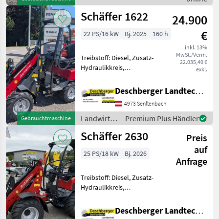
Motorfahrzeuge /
Schäffer
Schäffer 1622
24.900
€
22 PS/16 kW
Bj. 2025
160 h
inkl. 13%
MwSt./Verm.
Treibstoff: Diesel, Zusatz-
22.035,40 €
Hydraulikkreis,
exkl.
Schnellwechselrahmen,
hydr. Geräteverriegelung
Deschberger Landtechnik GmbH
Gebrauchter Hoflader
4973 Senftenbach
Schäffer 1622 - Kubota
Diesel Motor D902 mit 22 PS
Landwirtsch.
Premium Plus Händler
Gebrauchtmaschine
- H
Motorfahrzeuge
Schäffer 2630
Preis
/ Schäffer
auf
25 PS/18 kW
Bj. 2026
Anfrage
Treibstoff: Diesel, Zusatz-
Hydraulikkreis,
Schnellwechselrahmen,
hydr. Geräteverriegelung
Deschberger Landtechnik GmbH
Neuer Hoflader Schäffer