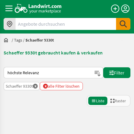
Angebote durchsuchen
/
Tags
/
Schaeffer 9330t
Schaeffer 9330t gebraucht kaufen & verkaufen
So wird auf Landwirt.com sortiert
Filter
x
x
Schaeffer 9330t
alle Filter löschen
Liste
Raster
Suche