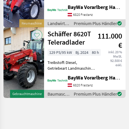
Ausgestattet mit:
BayWa Vorarlberg HandelsGmbH BayWa Technik
Heckgewicht Endplatte,
6820 Frastanz
hydr.
Werkzeugverriegelung,
Landwirtsch.
Premium Plus Händler
Neumaschine
Rückhaltesystem
Motorfahrzeuge
Schäffer 8620T
111.000
/ Schäffer
Teleradlader
€
129 PS/95 kW
Bj. 2024
80 h
inkl. 20 %
MwSt.
92.500 €
Treibstoff: Diesel,
exkl.
Getriebeart Landmaschine:
Hydrostatgetriebe, hydr.
BayWa Vorarlberg HandelsGmbH BayWa Technik
Geräteverriegelung, Kabine,
Klimaanlage, Zugmaul,
6820 Frastanz
Ausschub Deutz Motor TCD
Baumaschinen
Premium Plus Händler
Gebrauchtmaschine
3.6 Leistung: 95KW/129PS
/ Schäffer