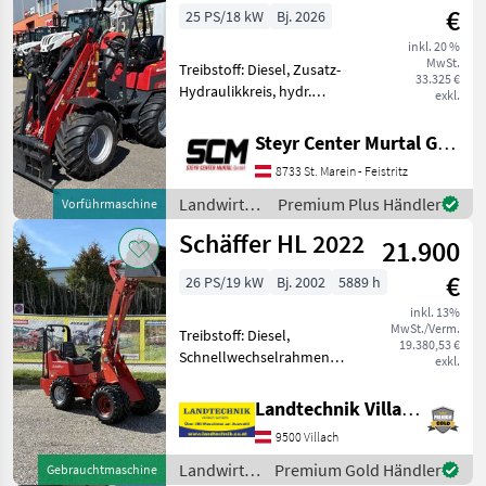
€
25 PS/18 kW
Bj. 2026
inkl. 20 %
MwSt.
Treibstoff: Diesel, Zusatz-
33.325 €
Hydraulikkreis, hydr.
exkl.
Geräteverriegelung - 3
Zylinder Kubota Motor -
Steyr Center Murtal GmbH
Automotiver Fahrantrieb
8733 St. Marein - Feistritz
(500 Bar) - Koffergewicht 81
KG - Euroaufnah
Landwirtsch.
Premium Plus Händler
Vorführmaschine
Motorfahrzeuge
Schäffer HL 2022
21.900
/ Schäffer
€
26 PS/19 kW
Bj. 2002
5889 h
inkl. 13%
MwSt./Verm.
Treibstoff: Diesel,
19.380,53 €
Schnellwechselrahmen
exkl.
Schäffer HL 2022 Hoflader
mit Kubota
Landtechnik Villach GmbH
Baumaschinenmotor,
9500 Villach
Arbeitsscheinwerfer vorne
und hinten, Bereifung 7.00-
Landwirtsch.
Premium Gold Händler
Gebrauchtmaschine