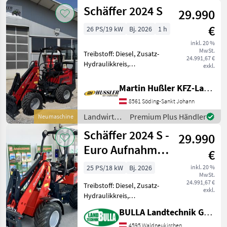
12, vorne Zwilli
Motorfahrzeuge
Schäffer 2024 S
29.990
/ Schäffer
€
26 PS/19 kW
Bj. 2026
1 h
inkl. 20 %
MwSt.
Treibstoff: Diesel, Zusatz-
24.991,67 €
Hydraulikkreis,
exkl.
Schnellwechselrahmen,
hydr. Geräteverriegelung
Martin Hußler KFZ-Landtechnik
Zum Verkauf steht ein
8561 Söding-Sankt Johann
neuer Schäffer 2024 S • 3-
Zylinder-Dieselmotor
Landwirtsch.
Premium Plus Händler
Neumaschine
Kubota
Motorfahrzeuge
Schäffer 2024 S -
29.990
/ Schäffer
Euro Aufnahme -
€
Aktionsmodell
25 PS/18 kW
Bj. 2026
inkl. 20 %
MwSt.
24.991,67 €
Treibstoff: Diesel, Zusatz-
exkl.
Hydraulikkreis,
Schnellwechselrahmen,
BULLA Landtechnik GmbH
hydr. Geräteverriegelung
SCHÄFFER 2024 S -
4595 Waldneukirchen