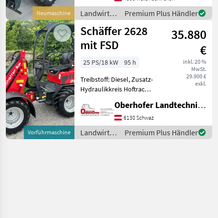
AKTIONSMODELL + Bj. 2026,
Landwirtsch.
Premium Plus Händler
Neumaschine
lagernd + 3-Zylinder-
Motorfahrzeuge
Schäffer 2628
Dieselmotor
35.880
/ Schäffer
mit FSD
€
25 PS/18 kW
95 h
inkl. 20 %
MwSt.
29.900 €
Treibstoff: Diesel, Zusatz-
exkl.
Hydraulikkreis Hoftrac
Hoflader Schäffer 2628 mit
Oberhofer Landtechnik GmbH
Fahrerschutzdach + Kubota
Diesel Motor D1105 +
6130 Schwaz
Leistung 18, 5 KW = 25 PS +
Landwirtsch.
Premium Plus Händler
Vorführmaschine
Heckgewich
Motorfahrzeuge
/ Schäffer