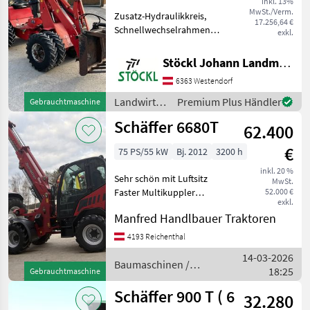
inkl. 13%
MwSt./Verm.
Zusatz-Hydraulikkreis,
17.256,64 €
Schnellwechselrahmen
exkl.
Schäffer Hoflader 2024 S, ca.
2800 Std., Doppelräder
Stöckl Johann Landmaschinen GesmbH & Co KG
vorne,
6363 Westendorf
Zusatzgewichtsplatten
hinten, Krokodilzange, (A)
Landwirtsch.
Premium Plus Händler
Gebrauchtmaschine
Landwirtsch.
Motorfahrzeuge
Schäffer 6680T
62.400
/ Schäffer
€
75 PS/55 kW
Bj. 2012
3200 h
inkl. 20 %
Sehr schön mit Luftsitz
MwSt.
Faster Multikuppler
52.000 €
exkl.
Bereifung neu wegen
Manfred Handlbauer Traktoren
umbereifung Gesamthöhe
239 cm Hubhöhe 5 m
4193 Reichenthal
Werkzeuge nach Bedarf
14-03-2026
lagernd Baumaschinen
Baumaschinen /
18:25
Gebrauchtmaschine
Radlader
Schäffer
Schäffer 900 T ( 6
32.280