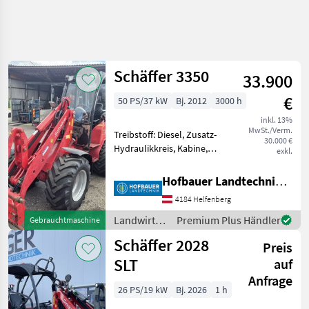
Schäffer 3350
33.900
€
50 PS/37 kW
Bj. 2012
3000 h
inkl. 13%
MwSt./Verm.
Treibstoff: Diesel, Zusatz-
30.000 €
Hydraulikkreis, Kabine,
exkl.
Zugmaul,
Schnellwechselrahmen,
Hofbauer Landtechnik GmbH
hydr. Geräteverriegelung
4184 Helfenberg
Schäffer Lader 3350 mit
Selbstgebauter Kabine incl.
Landwirtsch.
Premium Plus Händler
Gebrauchtmaschine
Heizung son
Motorfahrzeuge
Schäffer 2028
Preis
/ Schäffer
SLT
auf
Anfrage
26 PS/19 kW
Bj. 2026
1 h