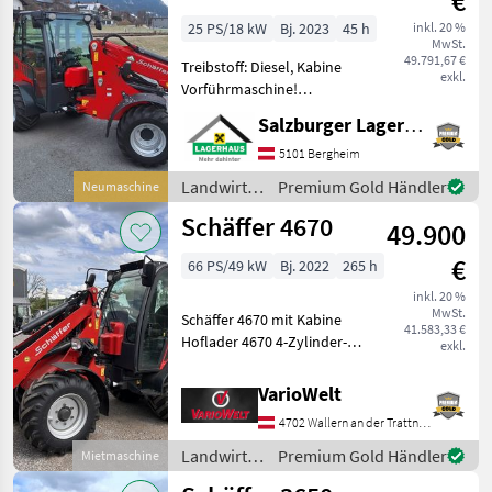
€
25 PS/18 kW
Bj. 2023
45 h
inkl. 20 %
MwSt.
49.791,67 €
Treibstoff: Diesel, Kabine
exkl.
Vorführmaschine!
Ausstattung: +
Salzburger Lagerhaus-Technik
Heckgewicht-Endplatte,
Koffergewicht, +
5101 Bergheim
Beleuchtungsanlage,
Landwirtsch.
Premium Gold Händler
Neumaschine
Schnellgang 20 km/h, +
Motorfahrzeuge
Schäffer 4670
breiter Hinterw
49.900
/ Schäffer
€
66 PS/49 kW
Bj. 2022
265 h
inkl. 20 %
MwSt.
Schäffer 4670 mit Kabine
41.583,33 €
Hoflader 4670 4-Zylinder-
exkl.
Dieselmotor Kubota V2403-
CR-T, 48, 6 kW (66 PS) DOC
VarioWelt
und DPF zur Erfüllung der
4702 Wallern an der Trattnach
Abgasstufe V
Hydrostatischer
Landwirtsch.
Premium Gold Händler
Mietmaschine
Motorfahrzeuge