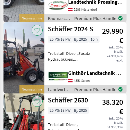
Landtechnik Prossinger GmbH
Hydrostatgetriebe, hydr.
5203 Köstendorf
Geräteverriegelung, Kabine,
Schnellwechselrahmen,
Baumaschinen
Premium Plus Händler
Neumaschine
Zugmaul, Zusatz-Hydrau
/ Schäffer
Schäffer 2024 S
29.990
€
25 PS/18 kW
Bj. 2025
10 h
inkl. 20 %
MwSt.
Treibstoff: Diesel, Zusatz-
24.991,67 €
Hydraulikkreis,
exkl.
Schnellwechselrahmen,
hydr. Geräteverriegelung
Ginthör Landtechnik GmbH
Der Schäffer Lader Hoflader
4351 Saxen
2024 S + 3 Zylinder Kubota
Motor + Hydrostat
Landwirtsch.
Premium Plus Händler
Neumaschine
Motorfahrzeuge
Schäffer 2630
38.320
/ Schäffer
€
25 PS/18 kW
Bj. 2025
inkl. 20 %
MwSt.
Treibstoff: Diesel,
31.933,33 €