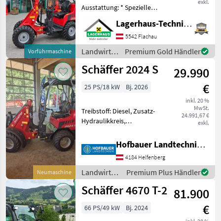
exkl.
Ausstattung: * Spezielle
niedrige Bauweise * 3-
Lagerhaus-Technik Flachau
Zylinder-Dieselmotor
Kubota D1105 18, 5 kW (25
5542 Flachau
PS) * Hydrostatischer
Landwirtsch.
Premium Gold Händler
Vorführmaschine
Allradantrieb mit automoti
Motorfahrzeuge
Schäffer 2024 S
29.990
/ Schäffer
€
25 PS/18 kW
Bj. 2026
inkl. 20 %
MwSt.
Treibstoff: Diesel, Zusatz-
24.991,67 €
Hydraulikkreis,
exkl.
Schnellwechselrahmen,
hydr. Geräteverriegelung
Hofbauer Landtechnik GmbH
AKTIONSMODELL! Schäffer
4184 Helfenberg
Lader 2024S mit Kubota
Motor 25 PS , Euro-
Landwirtsch.
Premium Plus Händler
Neumaschine
Aufnahme , B
Motorfahrzeuge
Schäffer 4670 T-2
81.900
/ Schäffer
€
66 PS/49 kW
Bj. 2024