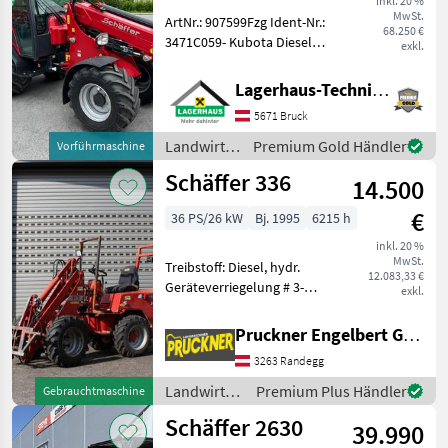
inkl. 20 %
MwSt.
ArtNr.: 907599Fzg Ident-Nr.:
68.250 €
3471C059- Kubota Diesel
exkl.
Motor V2403-CR-T- 48, 6 kW
(66 PS)Ausstattung:-
Lagerhaus-Technik Bruck
Heckgewicht-Endplatte-
5671 Bruck
Abschleppkupplung-
Koffergewicht- breiter
Landwirtsch.
Premium Gold Händler
Vorführmaschine
Motorfahrzeuge
Schäffer 336
14.500
/ Schäffer
€
36 PS/26 kW
Bj. 1995
6215 h
inkl. 20 %
MwSt.
Treibstoff: Diesel, hydr.
12.083,33 €
Geräteverriegelung # 3-
exkl.
Zylinder Kubota Motor #
hydr. Geräteverriegelung #
Pruckner Engelbert GmbH
Aufnahme Schäffer #
3263 Randegg
Bereifung 10.0/75-15.3 AS-
Profil # Fahrped
Landwirtsch.
Premium Plus Händler
Gebrauchtmaschine
Motorfahrzeuge
Schäffer 2630
39.990
/ Schäffer