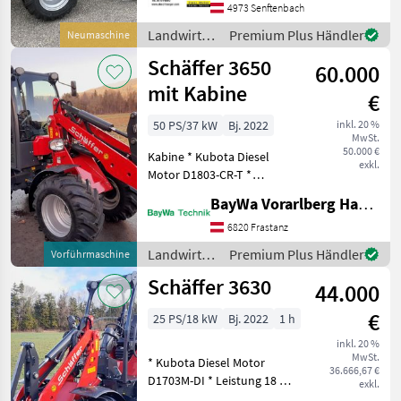
4973 Senftenbach
2630 - 3-Zylinder-
Dieselmotor Kubota mit 25
Landwirtsch.
Premium Plus Händler
Neumaschine
PS - Hyd
Motorfahrzeuge
Schäffer 3650
60.000
/ Schäffer
mit Kabine
€
50 PS/37 kW
Bj. 2022
inkl. 20 %
MwSt.
50.000 €
Kabine * Kubota Diesel
exkl.
Motor D1803-CR-T *
Leistung 37 KW / 50 PS *
BayWa Vorarlberg HandelsGmbH BayWa Technik
serienmäßig Ausgestattet:
Heckgewicht Endplatte
6820 Frastanz
Schnellgang 20 km/h
Landwirtsch.
Premium Plus Händler
Vorführmaschine
Beleuchtungsanla
Motorfahrzeuge
Schäffer 3630
44.000
/ Schäffer
€
25 PS/18 kW
Bj. 2022
1 h
inkl. 20 %
MwSt.
* Kubota Diesel Motor
36.666,67 €
D1703M-DI * Leistung 18 KW
exkl.
/ 25 PS * serienmäßig