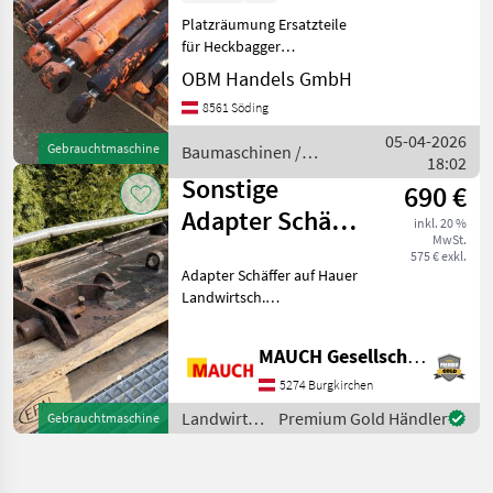
Platzräumung Ersatzteile
für Heckbagger
Anbaubagger Schaeff HT 22
OBM Handels GmbH
wie diverse Zylinder
8561 Söding
Ausleger Löffelstiel
Lagerschlitten
05-04-2026
Gebrauchtmaschine
Baumaschinen /
Anbaukonsole Steuerblock
18:02
Schaeff
Bolzen Abstützbei
Sonstige
690 €
Adapter Schäffer
inkl. 20 %
MwSt.
auf Hauer
575 € exkl.
Adapter Schäffer auf Hauer
Landwirtsch.
Motorfahrzeuge Hoflader-
Anbaugeräte
MAUCH Gesellschaft m.b.H. & Co.KG
5274 Burgkirchen
Landwirtsch.
Premium Gold Händler
Gebrauchtmaschine
Motorfahrzeuge
/ Sonstige