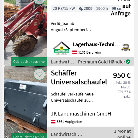
auf
20 PS/15 kW
Bj. 2009
1900 h
99 cm
Anfrage
Verfügbar ab
August/September!
Bereifung: 7.00-12,
Aufnahme Schäffer klein,
Lagerhaus-Technik, Kundenmaschinen
mech.
5101 Bergheim
Werkzeugverriegelung,
vorne 1 x DW zusätzlich,
Landwirtsch.
Premium Gold Händler
Gebrauchtmaschine
guter Zustand Kaufpreis
Motorfahrzeuge
Schäffer
inkl. 13% Mw
950 €
/ Schäffer
Universalschaufel
inkl. 20 %
MwSt.
791,67 €
Schaufel Verkaufe neue
exkl.
Universalschaufel zu
Schäffer Hoftrac . Typ:
HD160 , Sehr stabile
JK Landmaschinen GmbH
Ausführung. Aufnahme „
6361 Hopfgarten
Euro“ , kann bei jedem
1 Monat
Traktorfrontlader mit
Landwirtsch.
online
Euroaufna
Gebrauchtmaschine