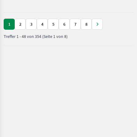
Motorfahrzeuge
/ Schäffer
1
2
3
4
5
6
7
8
Treffer
1
-
48
von
354
(Seite 1 von 8)