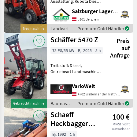
Ausstattung: Kubota Diesel
Motor; Heckgewicht
Salzburger Lagerhaus-Technik
Endplatte; Ölkühler; hydr.
Werkzeugverriegelung;
5101 Bergheim
Rückhaltesystem; Bereifung
Landwirtsch.
Premium Gold Händler
Neumaschine
7.00-12; Eu
Motorfahrzeuge
Schäffer 5470 Z
Preis
/ Schäffer
auf
75 PS/55 kW
Bj. 2025
5 h
Anfrage
Treibstoff: Diesel,
Getriebeart Landmaschine:
Hydrostatgetriebe, hydr.
Geräteverriegelung, Kabine,
VarioWelt
Schnellwechselrahmen,
4702 Wallern an der Trattnach
Zusatz-Hydraulikkreis
Radlader Schäffer 5470z D
Baumaschinen
Premium Gold Händler
Gebrauchtmaschine
/ Schäffer
Schaeff
100 €
Heckbagger
MwSt nicht
ausweisbar
Anbaubagger
Bj. 1992
1 h