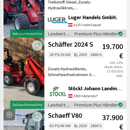
Treibstoff: Diesel, Zusatz-
Hydraulikkreis,
Schnellwechselrahmen,
Luger Handels GmbH.
hydr. Geräteverriegelung -
mit Niedrigdach - Kubota
4133 Niederkappel
Dieselmotor D1105 - 26 PS -
Landwirtsch.
Premium Plus Händler
Gebrauchtmaschine
3Zylinder - Heckgewi
Motorfahrzeuge
Schäffer 2024 S
19.700
/ Schäffer
€
26 PS/19 kW
Bj. 2003
2800 h
inkl. 13%
MwSt./Verm.
Zusatz-Hydraulikkreis,
17.433,63 €
Schnellwechselrahmen Gut
exkl.
erhaltener Schäffer
Hoflader 2024S, ca.
Stöckl Johann Landmaschinen GesmbH & Co KG
2800Std.,
6363 Westendorf
Zusatzhydraulikkreis,
Kundendienst
Landwirtsch.
Premium Plus Händler
Gebrauchtmaschine
durchgeführt, (A)
Motorfahrzeuge
Schaeff V80
Landwirtsch. Mo
37.900
/ Schäffer
€
63 PS/46 kW
Bj. 2020
2800 h