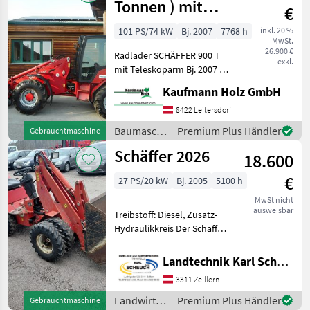
Tonnen ) mit
€
Teleskoparm
101 PS/74 kW
Bj. 2007
7768 h
inkl. 20 %
MwSt.
26.900 €
Radlader SCHÄFFER 900 T
exkl.
mit Teleskoparm Bj. 2007 lt.
Zähler 7.768 Stunden ca. 6
Kaufmann Holz GmbH
Tonnen Eigengewicht 2
Stufen Hydrostat 35km/h
8422 Leitersdorf
74 KW Deutz Motor 5, 25
Baumaschinen
Premium Plus Händler
Gebrauchtmaschine
Meter
/ Schäffer
Schäffer 2026
18.600
€
27 PS/20 kW
Bj. 2005
5100 h
MwSt nicht
ausweisbar
Treibstoff: Diesel, Zusatz-
Hydraulikkreis Der Schäffer
Hoflader Modell 2026,
Baujahr 2005, ist ein
Landtechnik Karl Scheuch
vielseitiges und robustes
3311 Zeillern
Arbeitsgerät, das sich ideal
für verschie
Landwirtsch.
Premium Plus Händler
Gebrauchtmaschine