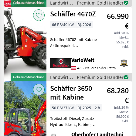
automotiverSteuerung- B
Landwirtsch.
Premium Gold Händler
Gebrauchtmaschine
Motorfahrzeuge
Schäffer 4670Z
66.990
/ Schäffer
€
66 PS/49 kW
Bj. 2026
inkl. 20 %
MwSt.
Schäffer 4670Z mit Kabine
55.825 €
Aktionspaket
exkl.
Serienausstattung Radlader
4670 Z-2 • 4-Zylinder-
VarioWelt
Dieselmotor Kubota V2403-
4702 Wallern an der Trattnach
CR-T, 48, 6 kW (66 PS) • DOC
und DPF zur Erfüllu
Landwirtsch.
Premium Gold Händler
Gebrauchtmaschine
Motorfahrzeuge
Schäffer 3650
68.280
/ Schäffer
mit Kabine
€
50 PS/37 kW
Bj. 2025
2 h
inkl. 20 %
MwSt.
56.900 €
Treibstoff: Diesel, Zusatz-
exkl.
Hydraulikkreis, Kabine,
Schnellwechselrahmen,
Oberhofer Landtechnik GmbH