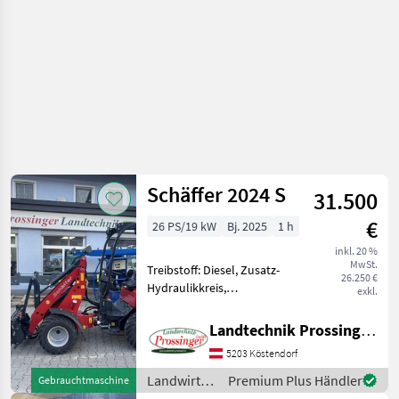
Schäffer 2024 S
31.500
€
26 PS/19 kW
Bj. 2025
1 h
inkl. 20 %
MwSt.
Treibstoff: Diesel, Zusatz-
26.250 €
Hydraulikkreis,
exkl.
Schnellwechselrahmen,
hydr. Geräteverriegelung
Landtechnik Prossinger GmbH
Schäffer 2024S mit
5203 Köstendorf
Fahrerschutzdach - 3
Zylinder Kubota mit 25PS
Landwirtsch.
Premium Plus Händler
Gebrauchtmaschine
ohne Abgasna
Motorfahrzeuge