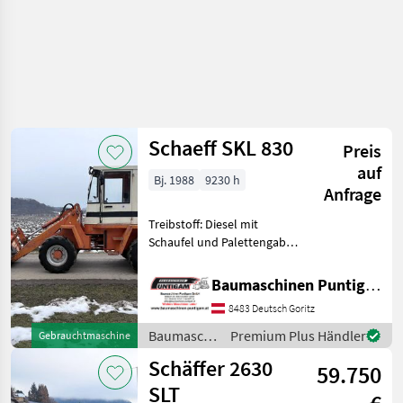
Schaeff SKL 830
Preis
auf
Bj. 1988
9230 h
Anfrage
Treibstoff: Diesel mit
Schaufel und Palettengabel
Referenznummer: 18584
Baumaschinen Puntigam
Baumaschinen Puntigam GmbH
GmbH Unser Spezialgebiet:
8483 Deutsch Goritz
Ankauf - Verkauf -
Vermietung von Baumasch
Baumaschinen
Premium Plus Händler
Gebrauchtmaschine
/ Schaeff
Schäffer 2630
59.750
SLT