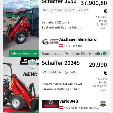
Schäffer 3650
37.900,80
/ Schäffer
€
50 PS/37 kW
Bj. 2021
2212 h
inkl. 20 %
MwSt.
Baujahr: 2021 guter
31.584 €
Zustand mit Kabine Inkl.
exkl.
Schaufel Betriebsstunden:
2.212 Mehr Infos gerne auf
Aschauer Bernhard
Anfrage. Die in diesem
4371 Dimbach
Produkt enthaltenen
Angaben (z.B.
Baumaschinen
Premium Plus Händler
Gebrauchtmaschine
/ Schäffer
Schäffer 2024S
29.990
€
25 PS/18 kW
Bj. 2026
inkl. 20 %
MwSt.
Schäffer 2024 Aktionspaket
24.991,67 €
Serienausstattung 2024 S-
exkl.
3-Zylinder-Dieselmotor
Kubota D1105, 18, 5 kW (25
VarioWelt
PS)-Hydrostatischer
4702 Wallern an der Trattnach
Allradantrieb mit