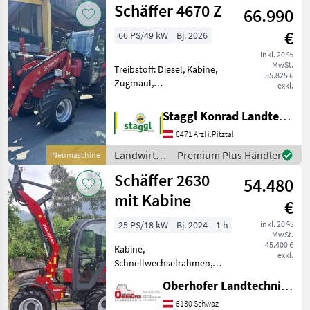
Schäffer 4670 Z
66.990
/ Schäffer
€
66 PS/49 kW
Bj. 2026
inkl. 20 %
MwSt.
Treibstoff: Diesel, Kabine,
55.825 €
Zugmaul,
exkl.
Schnellwechselrahmen,
hydr. Geräteverriegelung
Staggl Konrad Landtechnik Oberland
Schäffer 4670 Z Motor: 4-
6471 Arzl i.Pitztal
Zylinder Kubota Motor 66
PS Fahrhydraulik:
Landwirtsch.
Premium Plus Händler
Neumaschine
hydrostatisch
Motorfahrzeuge
Schäffer 2630
54.480
/ Schäffer
mit Kabine
€
25 PS/18 kW
Bj. 2024
1 h
inkl. 20 %
MwSt.
45.400 €
Kabine,
exkl.
Schnellwechselrahmen,
hydr. Geräteverriegelung
Oberhofer Landtechnik GmbH
Schäffer-Lader Typ 2630 mit
Kabine - der vielfälltige
6130 Schwaz