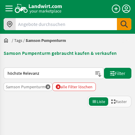
Angebote durchsuchen
/
Tags
/
Samson Pumpenturm
Samson Pumpenturm gebraucht kaufen & verkaufen
So wird auf Landwirt.com sortiert
Filter
x
x
Samson Pumpenturm
alle Filter löschen
Liste
Raster
Suche