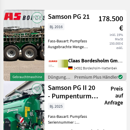
verfeinern
Samson PG 21
178.500
Kategorie
Land
Filter
2
€
Bj. 2016
4
inkl. 19%
AKTUELLER
Zurücksetzen
Ergebnisse
MwSt
Fass-Bauart: Pumpfass
PFAD
150.000 €
anzeigen
Ausgebrachte Menge
exkl.
Samson
436.634m³ Samson PG 21
Pumpenturm
Güllewagen; 3 Achsen,
Claas Bordesholm GmbH
hydraulisch gefedert,
KATEGORIE
24582 Bordesholm-Wattenbek
WÄHLEN
Standard Lenkung über
Nachlaufachse an vorderer
Düngung
Premium Plus Händler
Gebrauchtmaschine
Landtechnik
4
und hint
und
Samson PG II 20
Preis
Beregnung
/ Samson
- Pumpenturm +
auf
MARKTPLATZ
Anfrage
Ejektor
Bj. 2025
Marktplatz
Händlerangebote
Kleinanzeigen
Fass-Bauart: Pumpfass
Seriennummer :
UMS042205S1108661