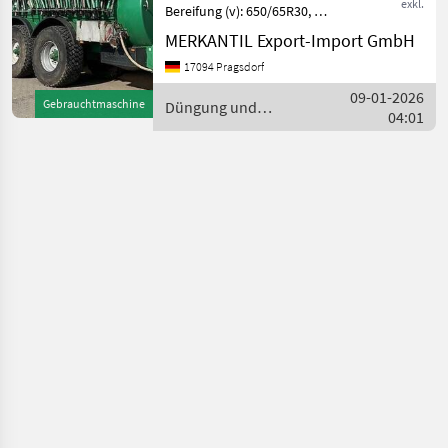
exkl.
Bereifung (v): 650/65R30, 5,
Bereifung (h): 650/65R30, 5,
MERKANTIL Export-Import GmbH
Druckluftbremse, Gezogen,
17094 Pragsdorf
Tridem-Achse ________ -
Hydraulische Federung -
09-01-2026
Gebrauchtmaschine
Düngung und
Flowm
04:01
Beregnung / Samson