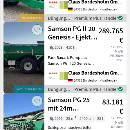
Claas Bordesholm GmbH
Maschinen nr : 108661
1008322 PG II 6"
24582 Bordesholm-Wattenbek
Entladepumpe mit
Düngung
Premium Plus Händler
Neumaschine
Steinfangmulde, Ejektor,
und
Samson PG II 20
Hydraulischer Kugelhahn
289.765
Beregnung
für R
/ Samson
Genesis - Ejektor
€
- HPD
Bj. 2023
410 h
inkl. 19%
MwSt
Radantrieb
243.500 €
Fass-Bauart: Pumpfass
exkl.
Samson PG II 20 Genesis
Ejektor und Radantrieb!!!
Claas Bordesholm GmbH
Ausbringmenge gesamt
aktuell ca. 14.020 m³ PG II
24582 Bordesholm-Wattenbek
6" Entladepumpe mit
Düngung
Premium Plus Händler
Vorführmaschine
SteinfangmuldeEjektor,
und
Samson PG 25
83.181
Beregnung
/ Samson
mit 24m
€
Schleppschlauch
Bj. 2005
25 m³
2400 cm
25 l
inkl. 19%
MwSt
69.900 €
Schleppschlauchverteiler