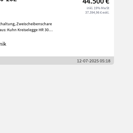
44.500 €
inkl. 19% MwSt
37.394,96 € exkl.
schaltung, Zweischeibenschare
us: Kuhn Kreiselegge HR 304
nik
12-07-2025 05:18