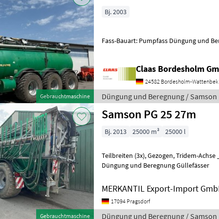
Bj. 2003
Fass-Bauart: Pumpfass Dün
Claas Bordesholm G
24582 Bordesholm-Wattenbek
Düngung und Beregnung / Samson
Gebrauchtmaschine
Samson PG 25 27m
Bj. 2013
25000 m³
25000 l
Teilbreiten (3x), Gezogen, Tridem-Achse ________ 21-24-27m,
Düngung und Beregnung Güllefässer
MERKANTIL Export-Import Gm
17094 Pragsdorf
Düngung und Beregnung / Samson
Gebrauchtmaschine