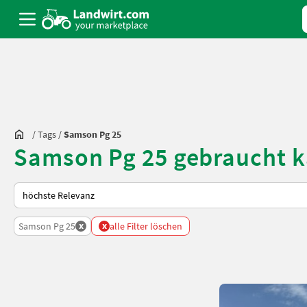
/
Tags
/
Samson Pg 25
Samson Pg 25 gebraucht k
So wird auf Landwirt.com sortiert
x
x
Samson Pg 25
alle Filter löschen