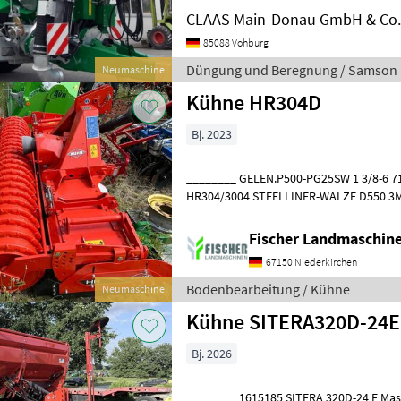
CLAAS Main-Donau GmbH & Co.
85088 Vohburg
Düngung und Beregnung / Samson
Neumaschine
Kühne HR304D
Bj. 2023
________ GELEN.P500-PG25SW 1 3/8-6 710 STAND.ZINKENS
HR304/3004 STEELLINER-WALZE D550 3M-125 SCHLEPPPLANKE HR 3 M
Fischer Landmaschi
67150 Niederkirchen
Bodenbearbeitung / Kühne
Neumaschine
Kühne SITERA320D-24
Bj. 2026
________ 1615185 SITERA 320D-24 E Mas