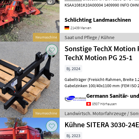
KSAA1081K10A00004 1409990 INFO OHNE BEDIENTERMINAL -
1616516M RADAR 1287106 DREHWINKEL
HYDR.OBERLENKE
Schlichting Landmaschinen
21439 Marxen
Saat und Pflege / Kühne
Neumaschine
Sonstige TechX Motion 
TechX Motion PG 25-1
Bj. 2024
Gabelträger (Freisicht-Rahmen, Breite 1.2 m) FEM ISO 2mit
Gabelzinken 100/40x1100 mm (FEM ISO 2A, 
Germann Sanitär- und
8507 Hörhausen
Landwirtsch. Motorfahrzeuge / Son
Neumaschine
Kühne SITERA 3030-24
Bj. 2023