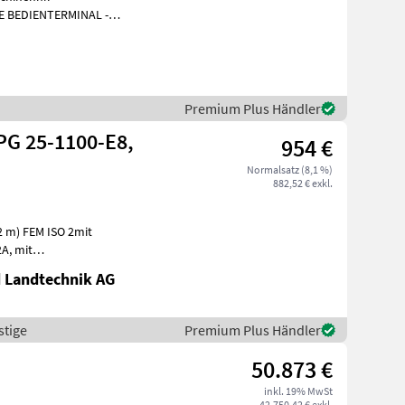
SENSOR 1616510M
Premium Plus Händler
PG 25-1100-E8,
954 €
Normalsatz (8,1 %)
882,52 € exkl.
mit
Federbolzenarretierung)auf Wunsch Gabelzinkenlänge 1200 mm, ohn
 Landtechnik AG
stige
Premium Plus Händler
E
50.873 €
inkl. 19% MwSt
42.750,42 € exkl.