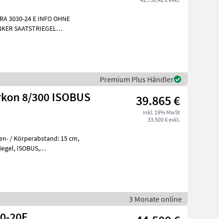
-24 E INFO OHNE
KER SAATSTRIEGEL
ARNTAFELN INFO OHNE
Premium Plus Händler
rkon 8/300 ISOBUS
39.865 €
inkl. 19% MwSt
33.500 € exkl.
n- / Körperabstand: 15 cm,
ill
3 Monate online
30-20E