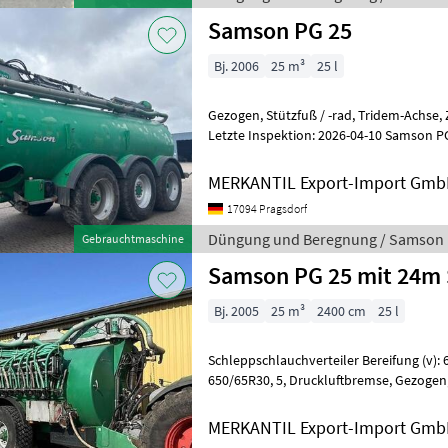
Samson PG 25
Bj. 2006
25 m³
25 l
Gezogen, Stützfuß / -rad, Tridem-Achse, Zentralschmierung ________
Letzte Inspektion: 2026-04-10 Samson P
Zentralschmierung Düngung und Bereg
MERKANTIL Export-Import Gm
17094 Pragsdorf
Düngung und Beregnung / Samson
Gebrauchtmaschine
Samson PG 25 mit 24m
Bj. 2005
25 m³
2400 cm
25 l
Schleppschlauchverteiler Bereifung (v): 650/65R30, 
650/65R30, 5, Druckluftbremse, Gezogen, Tridem-Achse ________ -
Hydraulische Federung - Flowm
MERKANTIL Export-Import Gm