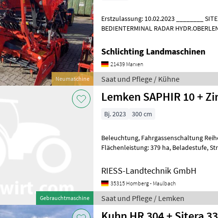
Erstzulassung: 10.02.2023 ________ SITERA 3030
BEDIENTERMINAL RADAR HYDR.OBERLEN
BTF/SITERA 3000 BELEUCHTUNG UND W
Schlichting Landmaschinen
21439 Marxen
Saat und Pflege / Kühne
Neumaschine
Lemken SAPHIR 10 + Zi
Bj. 2023
300 cm
Beleuchtung, Fahrgassenschaltung Reihe
Flächenleistung: 379 ha, Beladestufe, Striegel, ISOBUS,
Zweischeibenschare ________ Lemken Dr
RIESS-Landtechnik GmbH
35315 Homberg - Maulbach
Saat und Pflege / Lemken
Gebrauchtmaschine
Kuhn HR 304 + Sitera 3