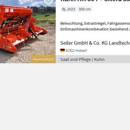
Bj. 2023
300 cm
Beleuchtung, Extrastriegel, Fahrgassen
Drillmaschinenkombination bestehend a
D - in Serie - Gelenkwelle P500-PG2
Seiler GmbH & Co. KG Landtech
91522 Ansbach
Saat und Pflege / Kuhn
Neumaschine