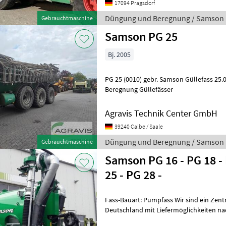
17094 Pragsdorf
Düngung und Beregnung / Samson
Gebrauchtmaschine
Samson PG 25
Bj. 2005
PG 25 (0010) gebr. Samson Güllefass 25.000 Liter D
Beregnung Güllefässer
Agravis Technik Center GmbH
39240 Calbe / Saale
Düngung und Beregnung / Samson
Gebrauchtmaschine
Samson PG 16 - PG 18 - 
25 - PG 28 -
Fass-Bauart: Pumpfass Wir sind ein Zent
Deutschland mit Liefermöglichkeiten na
Bei uns ist das komplette Sams