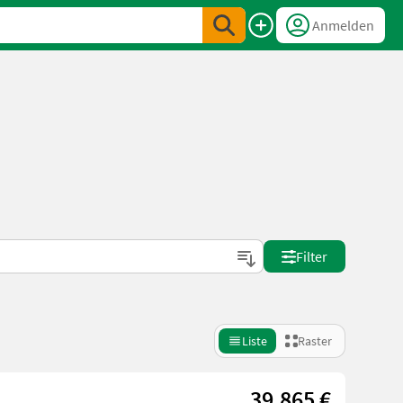
Anmelden
Filter
Liste
Raster
39.865 €