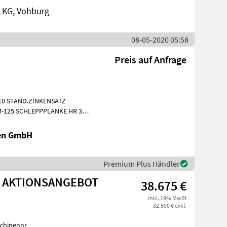
 KG, Vohburg
08-05-2020 05:58
Preis auf Anfrage
ATZ
TYPENSCHILD CE-PLAKETTE+SERIENNUMMER TUEV-
nen GmbH
Premium Plus Händler
E AKTIONSANGEBOT
38.675 €
inkl. 19% MwSt
32.500 € exkl.
chinennr.