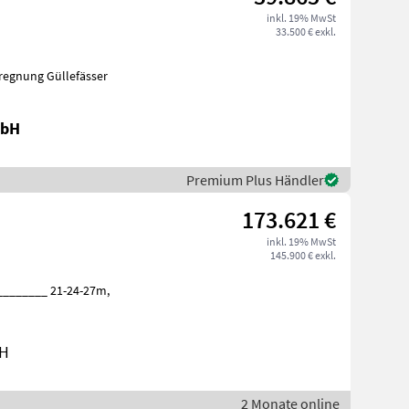
inkl. 19% MwSt
33.500 € exkl.
gung und Beregnung Güllefässer
mbH
Premium Plus Händler
173.621 €
inkl. 19% MwSt
145.900 € exkl.
bH
2 Monate online