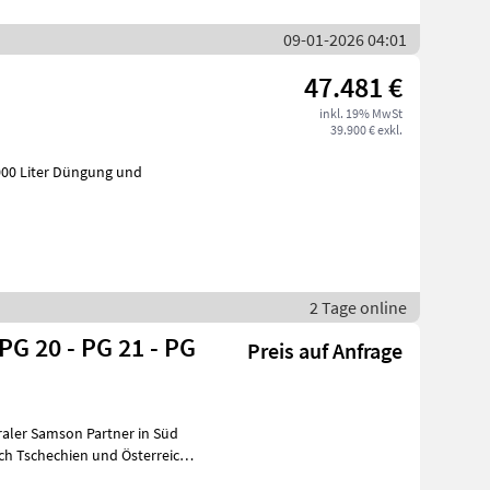
09-01-2026 04:01
47.481 €
inkl. 19% MwSt
39.900 € exkl.
üngung und
2 Tage online
PG 20 - PG 21 - PG
Preis auf Anfrage
raler Samson Partner in Süd
ch Tschechien und Österreich.