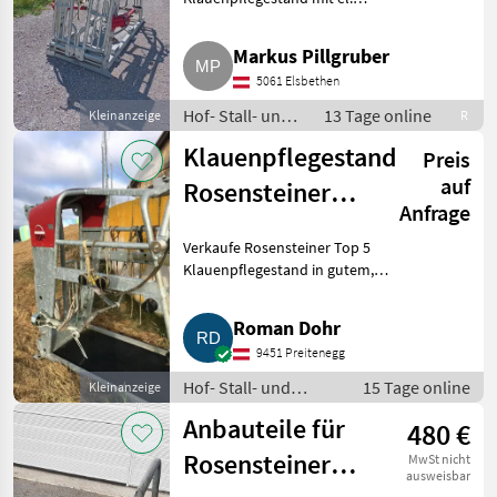
Hinterfußwinde und
Beleuchtung. Hof- Stall- und
Markus Pillgruber
Weidetechnik Klauenpflege
5061 Elsbethen
Hof- Stall- und
13 Tage online
Kleinanzeige
R
Weidetechnik /
Klauenpflegestand
Preis
Klauenpflege
auf
Rosensteiner
Anfrage
Top 5
Verkaufe Rosensteiner Top 5
Klauenpflegestand in gutem,
gebrauchtem Zustand. Preis auf
Anfrage. Hof- Stall- und
Roman Dohr
Weidetechnik Klauenpflege
9451 Preitenegg
Hof- Stall- und
15 Tage online
Kleinanzeige
Weidetechnik /
Anbauteile für
480 €
Klauenpflege
Rosensteiner
MwSt nicht
ausweisbar