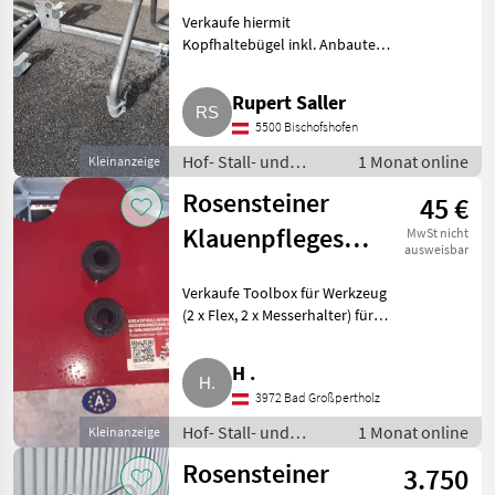
Klauenstand
Verkaufe hiermit
Kipp Top
Kopfhaltebügel inkl. Anbauteile
und Eintreibbügel für
Rosensteiner Klauenstand Kipp
Rupert Saller
Top. Ersichtlich auf Bild 2 im
5500 Bischofshofen
aufgebauten Zustand. Zum
Verkauf
Hof- Stall- und
1 Monat online
Kleinanzeige
Weidetechnik /
Rosensteiner
45 €
Klauenpflege
Klauenpflegestand
MwSt nicht
ausweisbar
Toolbox
Verkaufe Toolbox für Werkzeug
(2 x Flex, 2 x Messerhalter) für
Rosensteiner
Klauenpflegestand. Hof- Stall-
H .
und Weidetechnik Klauenpflege
3972 Bad Großpertholz
Hof- Stall- und
1 Monat online
Kleinanzeige
Weidetechnik /
Rosensteiner
3.750
Klauenpflege