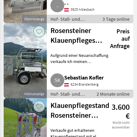
. .
mit 230 V Spannung. Hof- Stall-
3925 Arbesbach
und Weidetechnik Klauenpf
Hof- Stall- und
3 Tage online
Kleinanzeige
Weidetechnik /
Rosensteiner
Preis
Klauenpflege
auf
Klauenpflegestand
Anfrage
Kipp Top Mobil
Aufgrund einer Neuanschaffung
AH
verkaufe ich meinen
Klauenpflegestand. Sehr gut
gepflegt, Erstbesitzer, Bj. 2012,
Sebastian Kofler
1.100 kg Eigengewicht, Reifen
6234 Brandenberg
und Bremsen neu, Picker
Hof- Stall- und
2 Monate online
Kleinanzeige
Weidetechnik /
Klauenpflegestand
3.600
Klauenpflege
Rosensteiner
€
Top 5
MwSt nicht
ausweisbar
Verkaufe gut erhaltenen
Klauenpflegestand mit el.