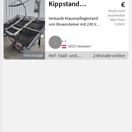
Kippstand
€
Klauenpflegestand
MwSt nicht
ausweisbar
Verkaufe Klauenpflegestand
Alter Preis
von Rosensteiner mit 230 V
3.950 €
Antrieb, Gurten, schöner
Zustand, Eintreibbügel. Hof-
. .
Stall- und Weidetechnik
3925 Arbesbach
Klauenpflege
Hof- Stall- und
2 Monate online
Kleinanzeige
Weidetechnik /
Klauenpflege