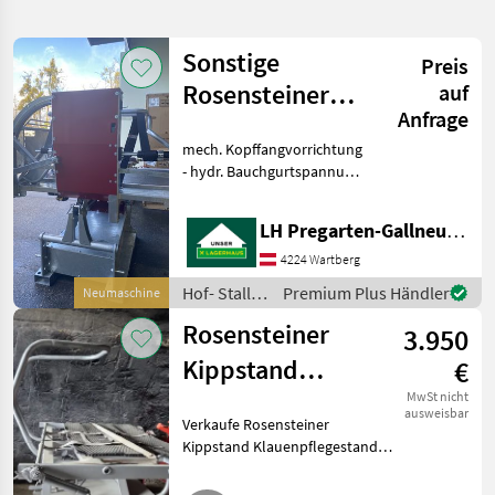
verfeinern
Sonstige
Preis
Kategorie
Land
Filter
2
Rosensteiner
auf
Anfrage
Klauenpflegestand
8
AKTUELLER
mech. Kopffangvorrichtung
Zurücksetzen
Ergebnisse
Kipp Top II
PFAD
- hydr. Bauchgurtspannung
anzeigen
Comfo
Rosensteiner
- zentrale Bedienung vom
Klauenpflege
Arbeitsplatz - geschossener
LH Pregarten-Gallneukirchen, Pregarten
Eintreibbügel für schnellern
KATEGORIE
Eintrieb - Dreipunkt Cat II -
4224 Wartberg
WÄHLEN
Hof- Stall-
Premium Plus Händler
Neumaschine
Landtechnik
8
und
Rosensteiner
3.950
Weidetechnik
/ Sonstige
Kippstand
€
MARKTPLATZ
Klauenpflegestand
MwSt nicht
Marktplatz
Händlerangebote
Kleinanzeigen
ausweisbar
Verkaufe Rosensteiner
Kippstand Klauenpflegestand.
Eintreibbügel, Gurte, schöner
Zustand, Eigenölversorgung