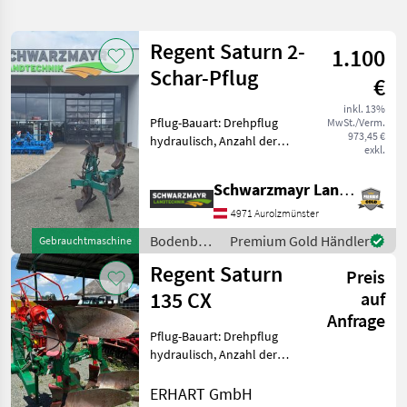
verfeinern
Regent Saturn 2-
1.100
Kategorie
Land
Filter
2
Schar-Pflug
€
2
inkl. 13%
AKTUELLER
Pflug-Bauart: Drehpflug
Zurücksetzen
Ergebnisse
MwSt./Verm.
PFAD
973,45 €
hydraulisch, Anzahl der
anzeigen
exkl.
Regent
Schare: 2-schar, Vorschäler
Saturn 2
Nr. 69712 Wendepflug - 2
Schwarzmayr Landtechnik GmbH - Aurolzmünster
Scharig - mit hydr. Wendung
KATEGORIE
- mit Mollbleche - mit Vorsc
4971 Aurolzmünster
WÄHLEN
Bodenbearbeitung
Premium Gold Händler
Gebrauchtmaschine
Landtechnik
2
/ Regent
Regent Saturn
Preis
135 CX
auf
MARKTPLATZ
Anfrage
Marktplatz
Händlerangebote
Kleinanzeigen
Pflug-Bauart: Drehpflug
hydraulisch, Anzahl der
Schare: 2-schar,
Scheibensech, Vorschäler
ERHART GmbH