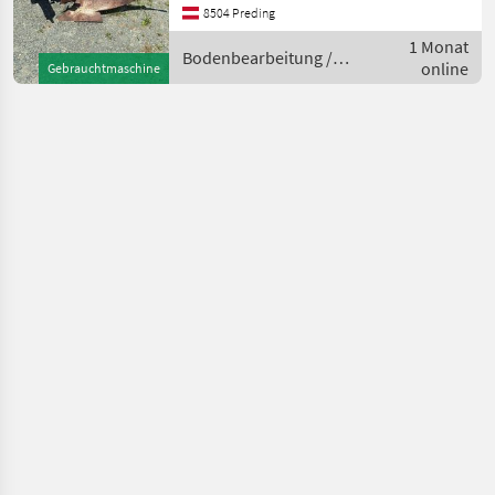
inkl. Vorschäler,
8504 Preding
Scheibenseche,
1 Monat
doppelwirkende Wendung,
Bodenbearbeitung /
online
neuwertig Bodenbearbe
Gebrauchtmaschine
Regent