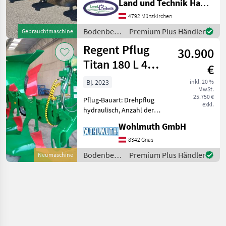
Land und Technik HandelsgesmbH
Scheibensech, Stützrad,
Vorschäler hydr.
4792 Münzkirchen
Schnittbreitenverstellung,
Bodenbearbeitung
Premium Plus Händler
Gebrauchtmaschine
Mollblech W 7-46, Körperab
/ Regent
Regent Pflug
30.900
Titan 180 L 4
€
scharig
Bj. 2023
inkl. 20 %
MwSt.
25.750 €
Pflug-Bauart: Drehpflug
exkl.
hydraulisch, Anzahl der
Schare: 4-schar,
Wohlmuth GmbH
Maiseinleger, Scheibensech,
hydr.
8342 Gnas
Schnittbreitenverstellung,
Bodenbearbeitung
Premium Plus Händler
Neumaschine
Stützrad, Vorschäler
/ Regent
Lagermaschine: Pflug Reg