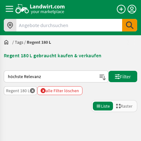
Angebote durchsuchen
/
Tags
/
Regent 180 L
Regent 180 L gebraucht kaufen & verkaufen
So wird auf Landwirt.com sortiert
Filter
x
x
Regent 180 L
alle Filter löschen
Liste
Raster
Suche