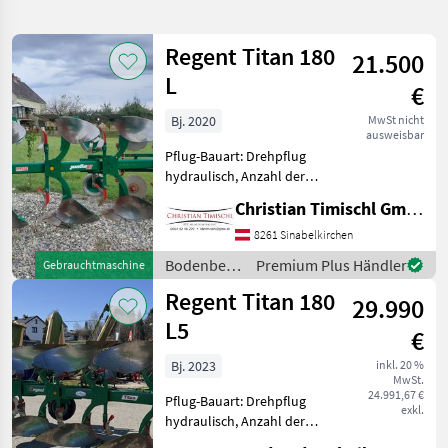
verfeinern
Regent Titan 180
21.500
Kategorie
Land
Filter
2
L
€
3
Bj. 2020
MwSt nicht
AKTUELLER
Zurücksetzen
Ergebnisse
ausweisbar
PFAD
anzeigen
Pflug-Bauart: Drehpflug
Regent
hydraulisch, Anzahl der
180 L
Schare: 4-schar,
Christian Timischl GmbH
Maiseinleger, Scheibensech,
KATEGORIE
hydr.
8261 Sinabelkirchen
WÄHLEN
Schnittbreitenverstellung,
Bodenbearbeitung
Premium Plus Händler
Gebrauchtmaschine
Stützrad, Vorschäler Regent
Landtechnik
3
/ Regent
Regent Titan 180
Titan 180L Vario
29.990
L5
MARKTPLATZ
€
Bj. 2023
inkl. 20 %
Marktplatz
Händlerangebote
Kleinanzeigen
MwSt.
24.991,67 €
Pflug-Bauart: Drehpflug
exkl.
hydraulisch, Anzahl der
Schare: 5-schar und mehr,