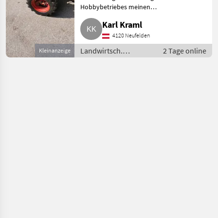
Hobbybetriebes meinen
Balkenmäher der Type Rassant
Karl Kraml
Puma 90L. Der Mäher ist
doppelt bereift und daher sehr
4120 Neufelden
geländetauglich. Ein
Landwirtsch.
2 Tage online
Kleinanzeige
Zweitaktmo
Motorfahrzeuge /
Motormäher/-fräsen