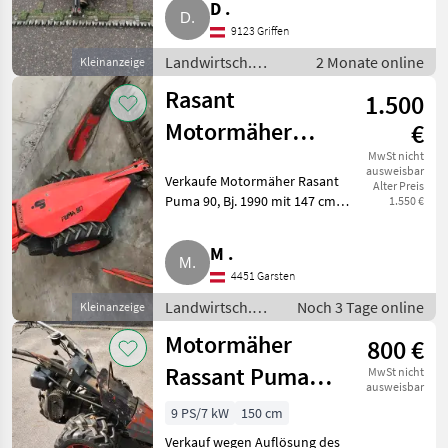
D .
Motorfahrzeuge Motormäher/-
9123 Griffen
fräsen
Landwirtsch.
2 Monate online
Kleinanzeige
Motorfahrzeuge /
Rasant
1.500
Motormäher/-
fräsen
Motormäher
€
Puma 90
MwSt nicht
ausweisbar
Verkaufe Motormäher Rasant
Alter Preis
Puma 90, Bj. 1990 mit 147 cm
1.550 €
Fingerbalken. Im Herbst 2025
neuen Kolben verbaut, einige
M .
Ersatzteile erneuert, springt
4451 Garsten
leicht an, komplett f
Landwirtsch.
Noch 3 Tage online
Kleinanzeige
Motorfahrzeuge
Motormäher
800 €
/ Motormäher/-
fräsen
Rassant Puma
MwSt nicht
ausweisbar
90L
9 PS/7 kW
150 cm
Verkauf wegen Auflösung des