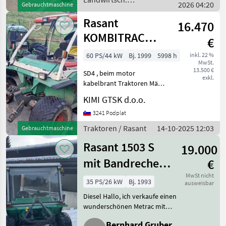
2026 04:20
Gebrauchtmaschine
Lenkteile ersetzt-
Motorfahrzeuge / Rasant
Rasant
16.470
KOMBITRAC
€
2205
60 PS/44 kW
Bj. 1999
5998 h
inkl. 22 %
MwSt.
13.500 €
SD4 , beim motor
exkl.
kabelbrant Traktoren Mäh-
und Bergtraks
KIMI GTSK d.o.o.
3241 Podplat
Traktoren / Rasant
14-10-2025 12:03
Gebrauchtmaschine
Rasant 1503 S
19.000
mit Bandrechen
€
und Mähwerk 2
MwSt nicht
35 PS/26 kW
Bj. 1993
ausweisbar
m
Diesel Hallo, ich verkaufe einen
wunderschönen Metrac mit
Bandrechen und Bidux
Bernhard Gruber