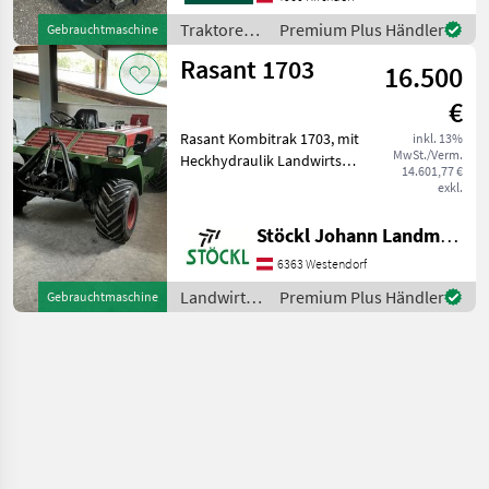
(km/h): 29; Getriebetyp:
Traktoren /
Premium Plus Händler
Gebrauchtmaschine
Manuell; Hydraulischer
Rasant
Rasant 1703
Seitenverschub: Ja; Weitere
16.500
€
Rasant Kombitrak 1703, mit
inkl. 13%
MwSt./Verm.
Heckhydraulik Landwirtsch.
14.601,77 €
Motorfahrzeuge
exkl.
Zweiachsmäher
Stöckl Johann Landmaschinen GesmbH & Co KG
6363 Westendorf
Landwirtsch.
Premium Plus Händler
Gebrauchtmaschine
Motorfahrzeuge
/ Rasant