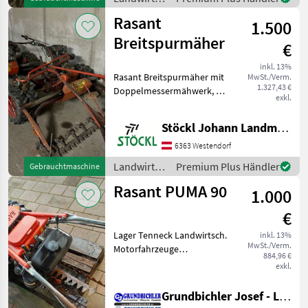
Motorfahrzeug
Motorfahrzeuge
Rasant
1.500
/ Rasant
Breitspurmäher
€
inkl. 13%
Rasant Breitspurmäher mit
MwSt./Verm.
1.327,43 €
Doppelmessermähwerk, 4-
exkl.
Taktmotor, wie steht (B)
Landwirtsch.
Stöckl Johann Landmaschinen GesmbH & Co KG
Motorfahrzeuge
Motormäher/-fräsen
6363 Westendorf
Landwirtsch.
Premium Plus Händler
Gebrauchtmaschine
Motorfahrzeuge
Rasant PUMA 90
1.000
/ Rasant
€
Lager Tenneck Landwirtsch.
inkl. 13%
MwSt./Verm.
Motorfahrzeuge
884,96 €
Motormäher/-fräsen
exkl.
Grundbichler Josef - Landmaschinen