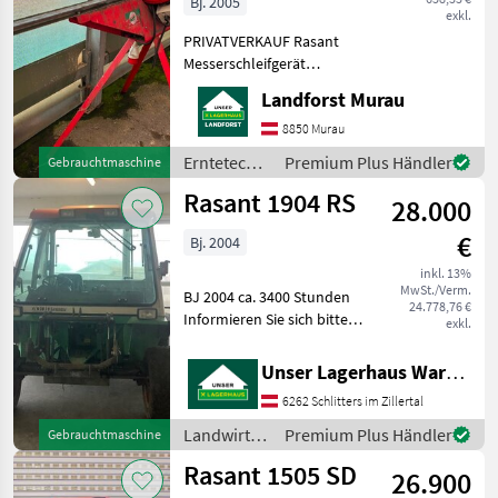
Bj. 2005
exkl.
PRIVATVERKAUF Rasant
Messerschleifgerät
elektrisch für
Landforst Murau
Balkenmähermesser Um
Ihnen unnötige Wartezeiten
8850 Murau
oder Wegstrecken zu
Erntetechnik
Premium Plus Händler
Gebrauchtmaschine
ersparen, bitten wir Sie um
Grünland /
Rasant 1904 RS
vorherige K
28.000
Rasant
€
Bj. 2004
inkl. 13%
MwSt./Verm.
BJ 2004 ca. 3400 Stunden
24.778,76 €
Informieren Sie sich bitte
exkl.
vor Fahrt-Antritt
telefonisch, ob die von
Unser Lagerhaus Warenhandelsges.m.b.H.
Ihnen angefragte
6262 Schlitters im Zillertal
Gebrauchtmaschine aktuell
bei uns am am Lager steht.
Landwirtsch.
Premium Plus Händler
Gebrauchtmaschine
Motorfahrzeuge
Rasant 1505 SD
26.900
/ Rasant