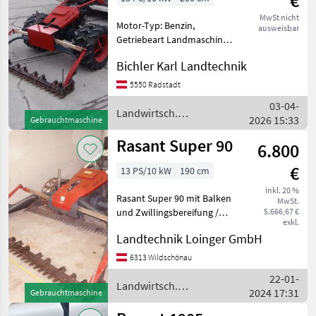
€
MwSt nicht
Motor-Typ: Benzin,
ausweisbar
Getriebeart Landmaschine:
Schaltgetriebe,
Bichler Karl Landtechnik
Zylinderanzahl: 1 Zylinder,
Doppelmesser,
5550 Radstadt
Zwillingsräder,
03-04-
Lenkbremse, Bandrechen,
Landwirtsch.
2026 15:33
Gebrauchtmaschine
Kombigerät Rasant Super
Motorfahrzeuge / Rasant
90 Br
Rasant Super 90
6.800
€
13 PS/10 kW
190 cm
inkl. 20 %
Rasant Super 90 mit Balken
MwSt.
und Zwillingsbereifung /
5.666,67 €
exkl.
Kubota Motor GH 400 und
Landtechnik Loinger GmbH
Lenkbremsen Landwirtsch.
Motorfahrzeuge
6313 Wildschönau
Motormäher/-fräsen
22-01-
Landwirtsch.
2024 17:31
Gebrauchtmaschine
Motorfahrzeuge / Rasant