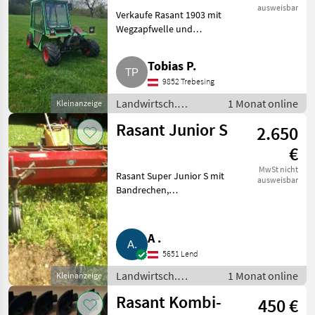
ausweisbar
Verkaufe Rasant 1903 mit
Wegzapfwelle und
geschlossener Kabine in
technisch gutem Zustand.
Tobias P.
Eventuell mit 3. Antriebsachse
9852 Trebesing
und Transportkiste.
Landwirtsch. Motorfahrz
Landwirtsch.
1 Monat online
Kleinanzeige
Motorfahrzeuge /
Rasant Junior S
2.650
Zweiachsmäher
€
MwSt nicht
Rasant Super Junior S mit
ausweisbar
Bandrechen,
Zwillingsbereifung,
leistungsstarkem Lombardini
Dieselmotor. Landwirtsch.
A .
Motorfahrzeuge Motormäher/-
5651 Lend
fräsen
Landwirtsch.
1 Monat online
Kleinanzeige
Motorfahrzeuge /
Rasant Kombi-
450 €
Motormäher/-fräsen