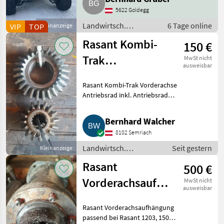
Mähwerk mit 3 Garnituren
Messern in sehr gutem Zustand,
5622 Goldegg
sofort einsatzbereit. Bei Frag
Landwirtsch.
6 Tage online
VIP
TOP
Kleinanzeige
Motorfahrzeuge /
Rasant Kombi-
150 €
Transporter und
Motorkarren
Trak
MwSt nicht
ausweisbar
Vorderachse
Rasant Kombi-Trak Vorderachse
Antriebsrad.
Antriebsrad inkl. Antriebsrad
vom Differential. Rasant
Bergtrak, Rasant Mähtrak.
Bernhard Walcher
Landwirtsch. Motorfahrzeuge
8102 Semriach
Transporter und Motorkarre
Landwirtsch.
Seit gestern
Kleinanzeige
Motorfahrzeuge /
Rasant
500 €
Transporter und
Motorkarren
Vorderachsaufhängung
MwSt nicht
ausweisbar
passend bei
Rasant Vorderachsaufhängung
Rasant 1203,
passend bei Rasant 1203, 1503,