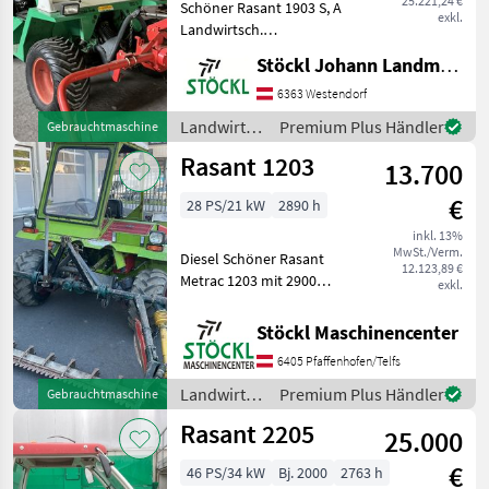
25.221,24 €
Schöner Rasant 1903 S, A
exkl.
Landwirtsch.
Motorfahrzeuge
Stöckl Johann Landmaschinen GesmbH & Co KG
Zweiachsmäher
6363 Westendorf
Landwirtsch.
Premium Plus Händler
Gebrauchtmaschine
Motorfahrzeuge
Rasant 1203
13.700
/ Rasant
€
28 PS/21 kW
2890 h
inkl. 13%
MwSt./Verm.
Diesel Schöner Rasant
12.123,89 €
Metrac 1203 mit 2900
exkl.
Stunden, mit Bandrechen.
(A) Landwirtsch.
Stöckl Maschinencenter
Motorfahrzeuge
6405 Pfaffenhofen/Telfs
Transporter und
Motorkarren
Landwirtsch.
Premium Plus Händler
Gebrauchtmaschine
Motorfahrzeuge
Rasant 2205
25.000
/ Rasant
€
46 PS/34 kW
Bj. 2000
2763 h