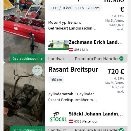
€
13 PS/10 kW
500 h
200 cm
inkl. 13%
MwSt./Verm.
Motor-Typ: Benzin,
9.646,02 €
Getriebeart Landmaschine:
exkl.
Schaltgetriebe,
Zylinderanzahl: 1 Zylinder,
Zechmann Erich Landmaschinen-Portalbau
Doppelmesser,
8961 Sölk
Zwillingsräder,
Differentialsperre,
Landwirtsch.
Premium Plus Händler
Gebrauchtmaschine
Lenkbremse, Bandrechen
Motorfahrzeuge
Rasant Breitspur
wenig gebr
720 €
/ Rasant
inkl. 13%
160 cm
MwSt./Verm.
637,17 €
exkl.
Zylinderanzahl: 1 Zylinder
Rasant Breitspurmäher mit
Doppelmessermähwerk,
mit Rotaxmotor,
Stöckl Johann Landmaschinen GesmbH & Co KG
Gummiräder, unrepariert,
6363 Westendorf
Standort Westendorf (C)
Landwirtsch.
Landwirtsch.
Premium Plus Händler
Gebrauchtmaschine