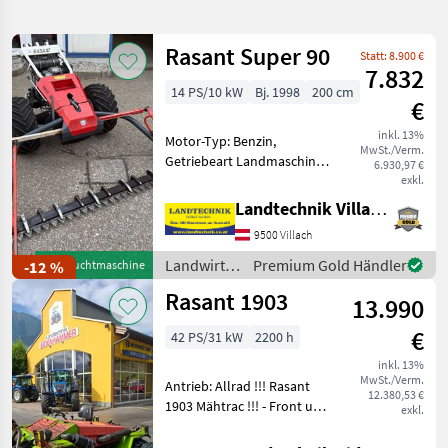
verfeinern
Rasant Super 90
Statt: 8.900 €
Kategorie
Land
Filter
7.832
2
14 PS/10 kW
Bj. 1998
200 cm
€
149
AKTUELLER
Zurücksetzen
Ergebnisse
inkl. 13%
Motor-Typ: Benzin,
PFAD
MwSt./Verm.
anzeigen
Getriebeart Landmaschine:
6.930,97 €
Rasant
Schaltgetriebe,
exkl.
Kompakt
Zylinderanzahl: 1 Zylinder,
Profi
Landtechnik Villach GmbH
Doppelmesser, Lenkbremse
9500 Villach
KATEGORIE
Rasant Breitspur
WÄHLEN
Motormäher Super 90, mit
Landwirtsch.
Premium Gold Händler
-12 %
Gebrauchtmaschine
hydraulisch v
Motorfahrzeuge
Rasant 1903
Landtechnik
133
13.990
/ Rasant
€
42 PS/31 kW
2200 h
Kommunaltechnik
8
inkl. 13%
MwSt./Verm.
Forsttechnik
4
Antrieb: Allrad !!! Rasant
12.380,53 €
1903 Mähtrac !!! - Front und
exkl.
Heckhubwerk - Ber.: 26x12
Sonstiges
4
00.12 - Fahrbereit wie steht