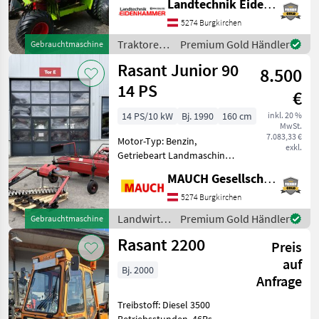
Landtechnik Eidenhammer GmbH
!! STANDORT ST. VEIT IM
5274 Burgkirchen
MARKTPLATZ
PONGAU !! ** PR
Traktoren
Premium Gold Händler
Gebrauchtmaschine
Marktplatz
Händlerangebote
Kleinanzeigen
/ Rasant
Rasant Junior 90
8.500
14 PS
€
14 PS/10 kW
Bj. 1990
160 cm
inkl. 20 %
MwSt.
7.083,33 €
Motor-Typ: Benzin,
exkl.
Getriebeart Landmaschine:
Schaltgetriebe,
MAUCH Gesellschaft m.b.H. & Co.KG
Zylinderanzahl: 1 Zylinder,
Zwillingsräder,
5274 Burgkirchen
Lenkbremse, Bandrechen
Landwirtsch.
Premium Gold Händler
Gebrauchtmaschine
Hier wird ein sehr schöner
Motorfahrzeuge
Rasant 2200
Rasant Motormäh
Preis
/ Rasant
auf
Bj. 2000
Anfrage
Treibstoff: Diesel 3500