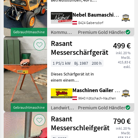
Betriebsstunden, 46Ps.
Kommunalgeräte
Kommunalfahrzeuge
Nebel Baumaschinen
8424 Gabersdorf
Kommunalgeräte
Premium Gold Händler
Gebrauchtmaschine
/ Rasant
Rasant
499 €
Messerschärfgerät
inkl. 20 %
MwSt.
415,83 €
1 PS/1 kW
Bj. 1987
200 h
exkl.
Dieses Schärfgerät ist in
einem einem
einsatzbereiten Zustand.
Maschinen Gailer GmbH
Wir freuen uns auf Ihre
Anfrage! Landwirtsch.
9640 Kötschach-Mauthen
Motorfahrzeuge
Landwirtsch.
Premium Gold Händler
Gebrauchtmaschine
Motormäher/-fräsen
Motorfahrzeuge
Rasant
790 €
/ Rasant
Messerschleifgerät
inkl. 20 %
MwSt.
658,33 €