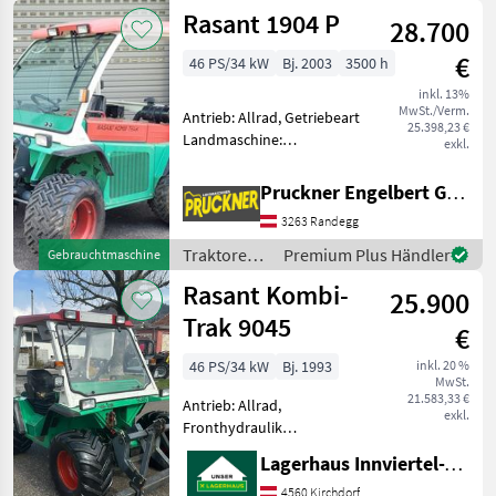
Rasant
Rasant 1904 P
Kreuzsteuerhebel
28.700
€
46 PS/34 kW
Bj. 2003
3500 h
inkl. 13%
MwSt./Verm.
Antrieb: Allrad, Getriebeart
25.398,23 €
Landmaschine:
exkl.
Schaltgetriebe,
Fronthydraulik,
Pruckner Engelbert GmbH
Frontzapfwelle, 4-Rad
3263 Randegg
Bremse # 4-Radlenkung #
Doppelkupplung # neu
Traktoren /
Premium Plus Händler
Gebrauchtmaschine
bereift # Anhängekupplun
Rasant
Rasant Kombi-
25.900
Trak 9045
€
46 PS/34 kW
Bj. 1993
inkl. 20 %
MwSt.
21.583,33 €
Antrieb: Allrad,
exkl.
Fronthydraulik
Klassifizierung:
Lagerhaus Innviertel-Traunviertel-Urfahr eGen, Kirchdorf
Gebrauchtmaschine;
Höchstgeschwindigkeit
4560 Kirchdorf