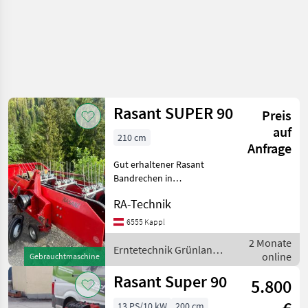
Rasant SUPER 90
Preis
auf
210 cm
Anfrage
Gut erhaltener Rasant
Bandrechen in
funktionstüchtigem
RA-Technik
Zustand abzugeben. Ideal
für Landwirtschaft,
6555 Kappl
Heuernte und
2 Monate
Grünlandpflege. Details:
Erntetechnik Grünland
online
Gebrauchtmaschine
Marke: Rasant Zusta
/ Rasant
Rasant Super 90
5.800
13 PS/10 kW
200 cm