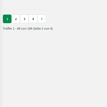
Motorfahrzeuge /
Transporter und
Motorkarren
1
2
3
4
Treffer
1
-
48
von
149
(Seite 1 von 4)