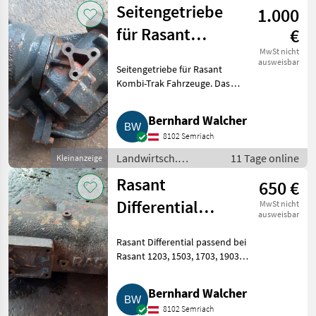
Seitengetriebe
1.000
Transporter und
Motorkarren
für Rasant
€
Kombi-Trak
MwSt nicht
ausweisbar
Seitengetriebe für Rasant
Kombi-Trak Fahrzeuge. Das
Getriebe ist passend für die
Vorderachse folgender Modelle:
Bernhard Walcher
Rasant 1203, 1503, 1703, 1903,
8102 Semriach
Rasant Mähtrak mit Ach
Landwirtsch.
11 Tage online
Kleinanzeige
Motorfahrzeuge /
Rasant
650 €
Transporter und
Motorkarren
Differential
MwSt nicht
ausweisbar
passend bei
Rasant Differential passend bei
Rasant 1203
Rasant 1203, 1503, 1703, 1903
usw. Rasant Kombi-Trak
Differential für die Vorderachse.
Bernhard Walcher
Landwirtsch. Motorfahrzeuge
8102 Semriach
Transporter und Mo