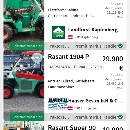
inkl. 13%
MwSt./Verm.
Plattform: Kabine,
22.123,89 €
Getriebeart Landmaschine:
exkl.
Schaltgetriebe, Kriechgang,
Frontzapfwelle,
Landforst Kapfenberg
Fronthydraulik, Antrieb:
8605 Kapfenberg
Allrad - 1 Garn.
Zwillingsräder -
Traktoren /
Premium Plus Händler
Gebrauchtmaschine
Arbeitsscheinwerfer -
Rasant
Rasant 1904 P
29.900
€
46 PS/34 kW
Bj. 2001
2929 h
inkl. 13%
MwSt./Verm.
Antrieb: Allrad, Getriebeart
26.460,18 €
Landmaschine:
exkl.
Schaltgetriebe, Plattform:
Verdeck,
Hauser Ges.m.b.H & Co.KG
Zapfwellendrehzahl:
6361 Hopfgarten
540/540E,
Höchstgeschwindigkeit in
Traktoren /
Premium Plus Händler
Gebrauchtmaschine
km/h: 30 km/h, Oberlenker
Rasant
Rasant Super 90
hinten: me
10.900