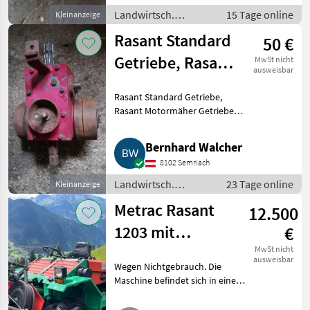
Landwirtsch.
15 Tage online
Kleinanzeige
Motorfahrzeuge /
Rasant Standard
50 €
Transporter und
Motorkarren
Getriebe, Rasant
MwSt nicht
ausweisbar
Motormäher
Rasant Standard Getriebe,
Getriebe
Rasant Motormäher Getriebe
mit Lenkbremse, Bergmäher
Rasant. Landwirtsch.
Bernhard Walcher
Motorfahrzeuge Motormäher/-
8102 Semriach
fräsen
Landwirtsch.
23 Tage online
Kleinanzeige
Motorfahrzeuge /
Metrac Rasant
12.500
Motormäher/-fräsen
1203 mit
€
Bandrechen
MwSt nicht
ausweisbar
Wegen Nichtgebrauch. Die
Maschine befindet sich in einem
guten Zustand. Reifen sind neu,
alle Service immer gemacht.