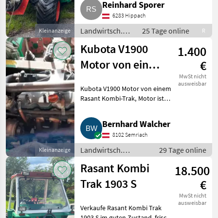
Reinhard Sporer
Landwirtsch. Motorfahrzeuge
6283 Hippach
Transporter und Moto
Landwirtsch.
25 Tage online
Kleinanzeige
R
Motorfahrzeuge
Kubota V1900
1.400
/ Transporter
und
Motor von einem
€
Motorkarren
Rasant Kombi-
MwSt nicht
ausweisbar
Kubota V1900 Motor von einem
Trak
Rasant Kombi-Trak, Motor ist
zum Reparieren, läuft aber
noch. Landwirtsch.
Bernhard Walcher
Motorfahrzeuge Transporter
8102 Semriach
und Motorkarren
Landwirtsch.
29 Tage online
Kleinanzeige
Motorfahrzeuge /
Rasant Kombi
18.500
Transporter und
Motorkarren
Trak 1903 S
€
MwSt nicht
ausweisbar
Verkaufe Rasant Kombi Trak
1903 S im guten Zustand, frisch