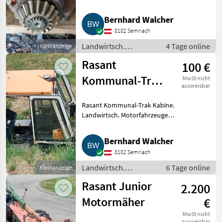
1503, 1703, 1903
1703, 1903 usw. Rasant Kombi-
Trak Aufhängung für die
Bernhard Walcher
Vorderachse, Bergtrac Rasant.
8102 Semriach
Landwirtsch. Motorfahrz
Landwirtsch.
4 Tage online
Kleinanzeige
Motorfahrzeuge /
Rasant
100 €
Transporter und
Motorkarren
Kommunal-Trak
MwSt nicht
ausweisbar
Kabine.
Rasant Kommunal-Trak Kabine.
Landwirtsch. Motorfahrzeuge
Transporter und Motorkarren
Bernhard Walcher
8102 Semriach
Landwirtsch.
6 Tage online
Kleinanzeige
Motorfahrzeuge /
Rasant Junior
2.200
Transporter und
Motorkarren
Motormäher
€
MwSt nicht
ausweisbar