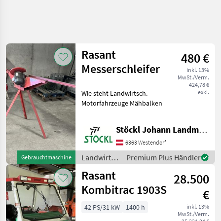
Rasant
480 €
Messerschleifer
inkl. 13%
MwSt./Verm.
424,78 €
exkl.
Wie steht Landwirtsch.
Motorfahrzeuge Mähbalken
Stöckl Johann Landmaschinen GesmbH & Co KG
6363 Westendorf
Landwirtsch.
Premium Plus Händler
Gebrauchtmaschine
Motorfahrzeuge
Rasant
28.500
/ Rasant
Kombitrac 1903S
€
42 PS/31 kW
1400 h
inkl. 13%
MwSt./Verm.