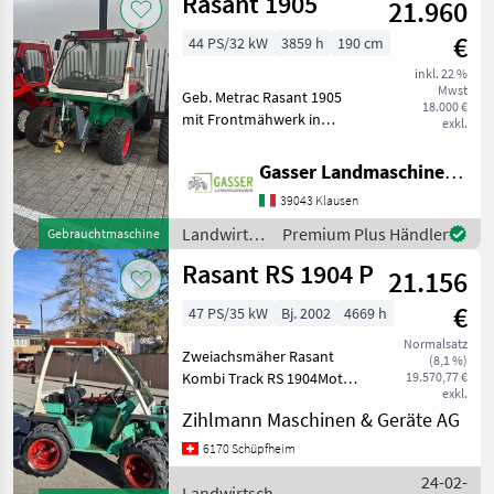
Rasant 1905
21.960
€
44 PS/32 kW
3859 h
190 cm
inkl. 22 %
Mwst
Geb. Metrac Rasant 1905
18.000 €
mit Frontmähwerk in
exkl.
gutem Zustand Reifen sehr
guter Zustand Motor neu
Gasser Landmaschinen GmbH
Landwirtsch.
39043 Klausen
Motorfahrzeuge
Zweiachsmäher
Landwirtsch.
Premium Plus Händler
Gebrauchtmaschine
Motorfahrzeuge
Rasant RS 1904 P
21.156
/ Rasant
€
47 PS/35 kW
Bj. 2002
4669 h
Normalsatz
Zweiachsmäher Rasant
(8,1 %)
Kombi Track RS 1904Motor
19.570,77 €
exkl.
mit 48
Zihlmann Maschinen & Geräte AG
PSAllradlenkungDoppelrad
hinten und vorneAb
6170 Schüpfheim
Service, Guter Zustand-
24-02-
Lenkzylinder und diverse
Landwirtsch.