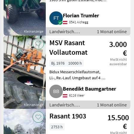
serviciert, neue Bremsen usw.
Bei Fragen bitte melden.
Florian Trumler
Landwirtsch. Motorfahrzeuge
8541 Aichegg
Zweiachsmäher
Landwirtsch.
1 Monat online
Kleinanzeige
Motorfahrzeuge /
MSV Rasant
3.000
Zweiachsmäher
Vollautomat
€
MwSt nicht
Bj. 1976
10000 h
ausweisbar
Bidux Messerschleifautomat,
Li.-, Re.-Lauf. Umgebaut auf 4 m.
Für Ibexx, Brielmeier, Jet 3 usw.
Benedikt Baumgartner
eingestellt. Landwirtsch.
Motorfahrzeuge Motormäher/-
6116 Weer
fräsen
Landwirtsch.
1 Monat online
Kleinanzeige
Motorfahrzeuge /
Rasant 1903
15.500
Motormäher/-fräsen
€
2753 h
MwSt nicht