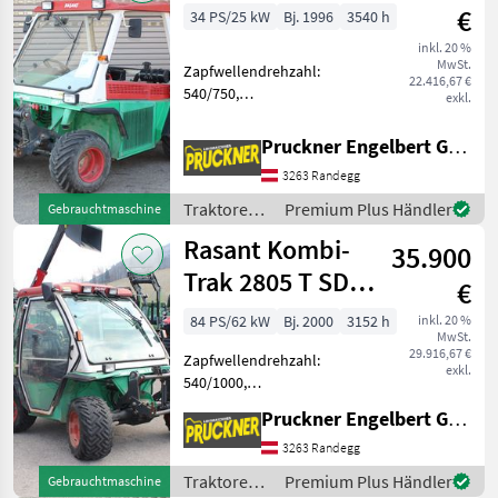
€
34 PS/25 kW
Bj. 1996
3540 h
inkl. 20 %
MwSt.
Zapfwellendrehzahl:
22.416,67 €
540/750,
exkl.
Höchstgeschwindigkeit in
km/h: 30 km/h, Getriebeart
Pruckner Engelbert GmbH
Landmaschine:
3263 Randegg
Schaltgetriebe, Antrieb:
Allrad, Plattform: Verdeck,
Traktoren /
Premium Plus Händler
Gebrauchtmaschine
Fahrzeugpapiere vorhan
Rasant
Rasant Kombi-
35.900
Trak 2805 T SD 4
€
Hydro
84 PS/62 kW
Bj. 2000
3152 h
inkl. 20 %
MwSt.
29.916,67 €
Zapfwellendrehzahl:
exkl.
540/1000,
Höchstgeschwindigkeit in
Pruckner Engelbert GmbH
km/h: 40 km/h, Getriebeart
Landmaschine: Stufenloses
3263 Randegg
Getriebe, Antrieb: Allrad,
Traktoren /
Premium Plus Händler
Gebrauchtmaschine
Plattform: Kabine,