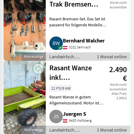
Trak Bremsen
MwSt nicht
ausweisbar
Komplett-Set,
Rasant Bremsen-Set. Das Set ist
neu
passend für folgende Modelle:
Rasant 1203, 1503, 1703 und
1903, Rasant Kombi-Trak und
Bernhard Walcher
Mähtraktor. Enthalten sind:
8102 Semriach
Hauptbremszylinder,
Landwirtsch.
1 Monat online
Kleinanzeige
Motorfahrzeuge /
Rasant Wanze
2.490
Transporter und
Motorkarren
inkl.
€
Transportwanne,
MwSt nicht
12 PS/9 kW
ausweisbar
Alter Preis
reparaturbedürftig
Rasant Wanze in gutem
2.990 €
Allgemeinzustand. Motor ist
defekt und muss repariert
Juergen S
werden, bzw. kann bei Interesse
gegen einen anderen Motor
9400 Wolfsberg
ausgetauscht bzw. repariert wer
Landwirtsch.
1 Monat online
Kleinanzeige