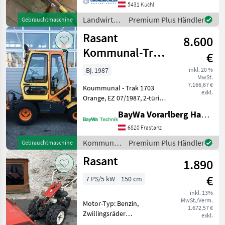
5431 Kuchl
Landwirtsch.
Premium Plus Händler
Gebrauchtmaschine
Motorfahrzeuge
Rasant
8.600
/ Rasant
Kommunal-Trak
€
1703
Bj. 1987
inkl. 20 %
MwSt.
7.166,67 €
Koummunal - Trak 1703
exkl.
Orange, EZ 07/1987, 2-türig,
1-sitzig, 1464 kg
BayWa Vorarlberg HandelsGmbH BayWa Technik
Eigengewicht (ohne
Anbaugerät), 2180 kg
6820 Frastanz
höchst zul. Gesamtgewicht,
Kommunalgeräte
Premium Plus Händler
Gebrauchtmaschine
Dieselmotor, 1732 ccm, 28
/ Rasant
Rasant
kW,
1.890
€
7 PS/5 kW
150 cm
inkl. 13%
MwSt./Verm.
Motor-Typ: Benzin,
1.672,57 €
Zwillingsräder
exkl.
Kehrmaschine Standort: