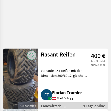
Rasant Reifen
400 €
MwSt nicht
ausweisbar
Verkaufe BKT Reifen mit der
Dimension 300/60 12, gleiche
Dimension wie 26x12.00/12,
waren auf einem Rasant
montiert, keine
Florian Trumler
Beschädigungen, 4 Stk..
8541 Aichegg
Landwirtsch. Motor
Landwirtsch.
9 Tage online
Kleinanzeige
Motorfahrzeuge /