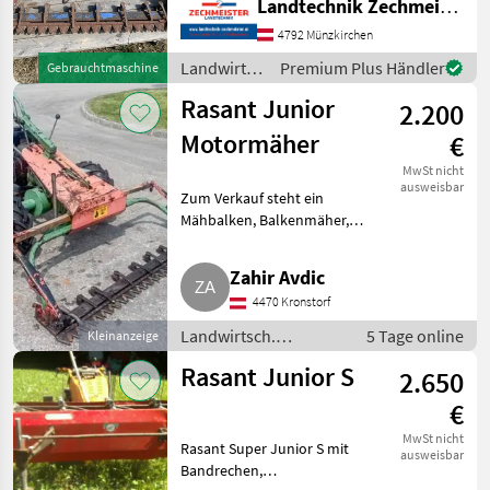
Landtechnik Zechmeister GmbH & Co KG
Motormäher/-fräsen
4792 Münzkirchen
Landwirtsch.
Premium Plus Händler
Gebrauchtmaschine
Motorfahrzeuge
Rasant Junior
2.200
/ Rasant
Motormäher
€
MwSt nicht
ausweisbar
Zum Verkauf steht ein
Mähbalken, Balkenmäher,
Motormäher von Rasant. Der
Mäher hat einen ca. 9 PS
Zahir Avdic
starken 2-Takt-Motor von Rotax
4470 Kronstorf
und einen ca. 170 cm langen
Mähbalke
Landwirtsch.
5 Tage online
Kleinanzeige
Motorfahrzeuge /
Rasant Junior S
2.650
Motormäher/-fräsen
€
MwSt nicht
Rasant Super Junior S mit
ausweisbar
Bandrechen,