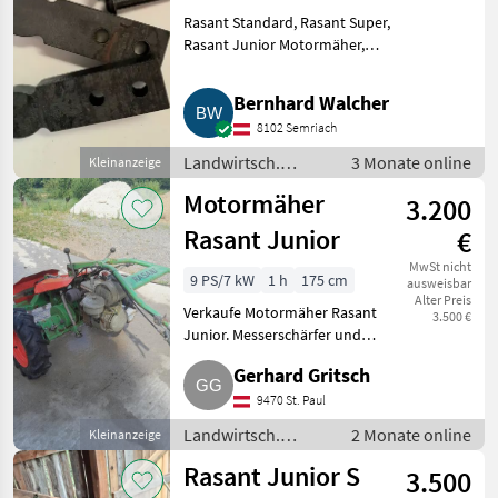
Motormäher
Rasant Standard, Rasant Super,
Rasant Junior Motormäher,
Rasant Super 85, Rasant Super
90, auch für Wanzen Mähwerke,
Bernhard Walcher
Schlagstück für Schwinghebel
8102 Semriach
bei Rasant Doppelme
Landwirtsch.
3 Monate online
Kleinanzeige
Motorfahrzeuge /
Motormäher
3.200
Motormäher/-
fräsen
Rasant Junior
€
MwSt nicht
9 PS/7 kW
1 h
175 cm
ausweisbar
Alter Preis
Verkaufe Motormäher Rasant
3.500 €
Junior. Messerschärfer und
Zwillingsräder sind auch
Gerhard Gritsch
vorhanden. Landwirtsch.
Motorfahrzeuge Motormäher/-
9470 St. Paul
fräsen
Landwirtsch.
2 Monate online
Kleinanzeige
Motorfahrzeuge /
Rasant Junior S
3.500
Motormäher/-