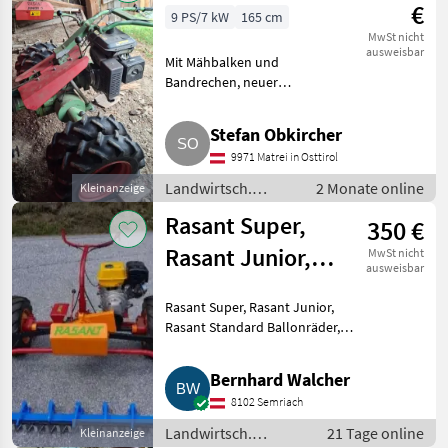
fräsen
€
9 PS/7 kW
165 cm
MwSt nicht
ausweisbar
Mit Mähbalken und
Bandrechen, neuer
Messerhalter, neue
Bandbremsen. Preis VHB.
Stefan Obkircher
Landwirtsch. Motorfahrzeuge
9971 Matrei in Osttirol
Motormäher/-fräsen
Landwirtsch.
2 Monate online
Kleinanzeige
Motorfahrzeuge /
Rasant Super,
350 €
Motormäher/-
fräsen
Rasant Junior,
MwSt nicht
ausweisbar
Rasant Standard
Rasant Super, Rasant Junior,
Ballonräder
Rasant Standard Ballonräder,
Ballonreifen mit 12 Zoll neuen
Reifen, 23x8.50-12. Landwirtsch.
Bernhard Walcher
Motorfahrzeuge Motormäher/-
8102 Semriach
fräsen
Landwirtsch.
21 Tage online
Kleinanzeige