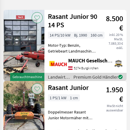
verfeinern
Rasant Junior 90
8.500
Kategorie
Land
Filter
2
14 PS
€
11
14 PS/10 kW
Bj. 1990
160 cm
inkl. 20 %
AKTUELLER
Zurücksetzen
Ergebnisse
MwSt.
PFAD
7.083,33 €
anzeigen
Motor-Typ: Benzin,
exkl.
Rasant
Getriebeart Landmaschine:
Junior
Schaltgetriebe,
MAUCH Gesellschaft m.b.H. & Co.KG
Zylinderanzahl: 1 Zylinder,
KATEGORIE
Zwillingsräder,
5274 Burgkirchen
WÄHLEN
Lenkbremse, Bandrechen
Landwirtsch.
Premium Gold Händler
Gebrauchtmaschine
Hier wird ein sehr schöner
Landtechnik
11
Motorfahrzeuge
Rasant Junior
Rasant Motormäh
1.950
/ Rasant
MARKTPLATZ
€
1 PS/1 kW
1 cm
MwSt nicht
Marktplatz
Händlerangebote
Kleinanzeigen
ausweisbar
Doppelmesser Rasant
Junior Motormäher mit
Doppelmesser Landwirtsch.
Motorfahrzeuge