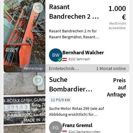
Motorfahrzeuge /
Rasant
1.000
Motormäher/-fräsen
Bandrechen 2 m
€
für Rasant
MwSt nicht
ausweisbar
Rasant Bandrechen 2 m für
Bergmäher,
Rasant Bergmäher, Rasant
Rasant Super.
Super, Rasant Standart und
Rasant Junior. Erntetechnik
Bernhard Walcher
Grünland Bergmechanisierung
8102 Semriach
Erntetechnik
1 Monat online
Kleinanzeige
Grünland /
Suche
Preis
Bergmechanisierung
auf
Bombardier
Anfrage
Rotax Motor Typ
12 PS/9 kW
299
Suche Motor Rotax 299 (wie auf
Abbildung ersichtlich) für
Balkenmäher Rasant Junior S.
Franz Gremsl
Landwirtsch. Motorfahrzeuge
Motormäher/-fräsen
8241 Dechantskirchen