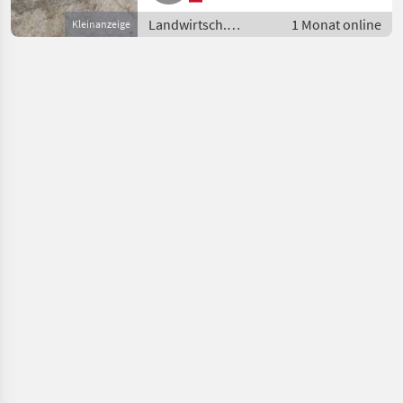
Landwirtsch.
1 Monat online
Kleinanzeige
Motorfahrzeuge /
Motormäher/-fräsen