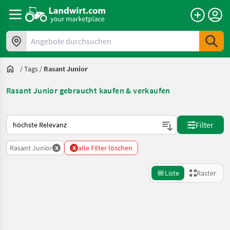
Angebote durchsuchen
/
Tags
/
Rasant Junior
Rasant Junior gebraucht kaufen & verkaufen
So wird auf Landwirt.com sortiert
Filter
x
x
Rasant Junior
alle Filter löschen
Liste
Raster
Suche