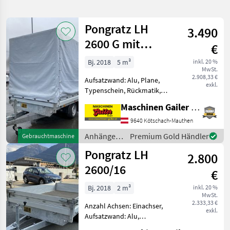
verfeinern
Pongratz LH
3.490
Kategorie
Land
Filter
2
2600 G mit
€
Planenaufbau
3
Bj. 2018
5 m³
inkl. 20 %
AKTUELLER
Zurücksetzen
Ergebnisse
MwSt.
PFAD
2.908,33 €
anzeigen
Aufsatzwand: Alu, Plane,
exkl.
Pongratz
Typenschein, Rückmatik,
Lh 2600
Typenschein, Plane Der
16 G Al
Maschinen Gailer GmbH
PKW-Anhänger der Marke
Pongratz, Modell , Baujahr
9640 Kötschach-Mauthen
KATEGORIE
2018, verfügt über ein
WÄHLEN
Anhänger /
Premium Gold Händler
Gebrauchtmaschine
Volumen von 5L. Zur Ausst
Pongratz
Pongratz LH
Landtechnik
3
2.800
2600/16
€
MARKTPLATZ
Bj. 2018
2 m³
inkl. 20 %
MwSt.
Marktplatz
Händlerangebote
Kleinanzeigen
2.333,33 €
Anzahl Achsen: Einachser,
exkl.
Aufsatzwand: Alu,
Typenschein, Verzurröse,