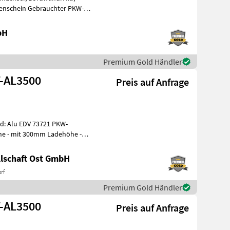
penschein Gebrauchter PKW-
AL Hochla
bH
Premium Gold Händler
T-AL3500
Preis auf Anfrage
lu EDV 73721 PKW-
he - mit 300mm Ladehöhe -
lschaft Ost GmbH
rf
Premium Gold Händler
T-AL3500
Preis auf Anfrage