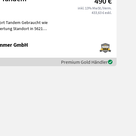
490 €
inkl. 13% MwSt./Verm.
433,63 € exkl.
t wie
ammer GmbH
Premium Gold Händler