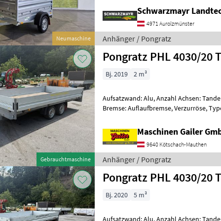
Schwarzmayr Landtec
4971 Aurolzmünster
Anhänger / Pongratz
Neumaschine
Pongratz PHL 4030/20 
Bj. 2019
2 m³
Aufsatzwand: Alu, Anzahl Achsen: Tand
Bremse: Auflaufbremse, Verzurröse, Ty
Gebrauchter PKW-Anhänger von Pongra
Maschinen Gailer Gm
9640 Kötschach-Mauthen
Anhänger / Pongratz
Gebrauchtmaschine
Pongratz PHL 4030/20 
Bj. 2020
5 m³
Aufsatzwand: Alu, Anzahl Achsen: Tand