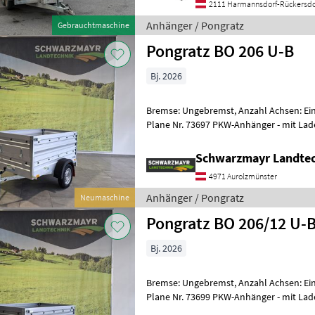
2111 Harmannsdorf-Rückersdo
Anhänger / Pongratz
Gebrauchtmaschine
Pongratz BO 206 U-B
Bj. 2026
Bremse: Ungebremst, Anzahl Achsen: Ein
Plane Nr. 73697 PKW-Anhänger - mit Lademaß: 2.050x1.110x390mm -
mit Planenknöpfe montiert - mit V
Schwarzmayr Landtec
4971 Aurolzmünster
Anhänger / Pongratz
Neumaschine
Pongratz BO 206/12 U-
Bj. 2026
Bremse: Ungebremst, Anzahl Achsen: Ein
Plane Nr. 73699 PKW-Anhänger - mit Lademaß: 2.050x1.220x390mm -
mit Planenknöpfe montiert - mit V