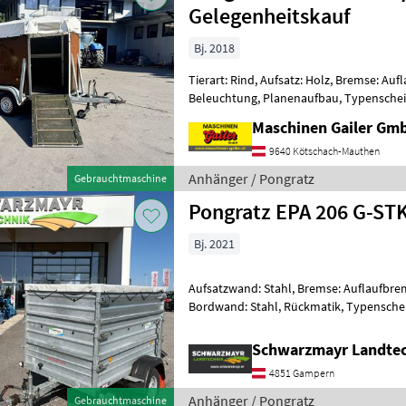
Gelegenheitskauf
Bj. 2018
Tierart: Rind, Aufsatz: Holz, Bremse: A
Beleuchtung, Planenaufbau, Typenschei
Pongratz VA 282T Tandem Viehanhänger
Maschinen Gailer Gm
9640 Kötschach-Mauthen
Anhänger / Pongratz
Gebrauchtmaschine
Pongratz EPA 206 G-ST
Bj. 2021
Aufsatzwand: Stahl, Bremse: Auflaufbrem
Bordwand: Stahl, Rückmatik, Typensche
Anhänger PRIVATVERKAUF PKW-Anhän
Schwarzmayr Landte
4851 Gampern
Anhänger / Pongratz
Gebrauchtmaschine