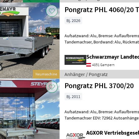
Pongratz PHL 4060/20 T
Bj. 2026
Aufsatzwand: Alu, Bremse: Auflaufbrems
Tandemachser, Bordwand: Alu, Rückmati
Nr. 75400 PKW-Anhänger - mit 4060 x
Schwarzmayr Landte
4851 Gampern
Anhänger / Pongratz
Neumaschine
Pongratz PHL 3700/20
Bj. 2011
Aufsatzwand: Alu, Bremse: Auflaufbrems
Tandemachser EDV: 72962 Autoanhänger - mit Auffahrtsrampen - mit
Abstützungen - mit Metall Staukasten v
AGXOR Vertriebsgesel