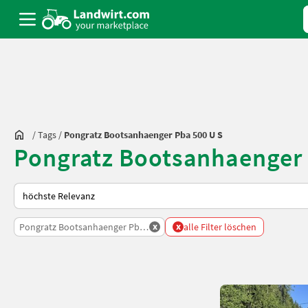
/
Tags
/
Pongratz Bootsanhaenger Pba 500 U S
Pongratz Bootsanhaenger 
So wird auf Landwirt.com sortiert
x
x
Pongratz Bootsanhaenger Pba 500 U S
alle Filter löschen