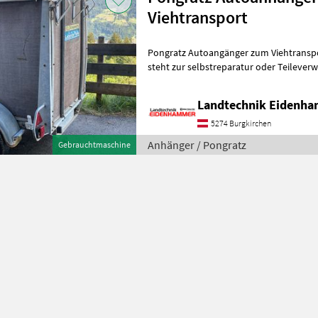
Viehtransport
Pongratz Autoangänger zum Viehtransport Tandem Gebrauch
steht zur selbstreparatur oder Teileverwertung Standort in 5621
St.Veit im Pongau Anhänger PKW-A
Landtechnik Eidenh
5274 Burgkirchen
Anhänger / Pongratz
Gebrauchtmaschine