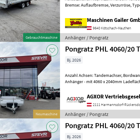
Bremse: Auflaufbremse, Verzurröse, Ty
Anhänger von Pongratz PHL 4030/20 T-
Maschinen Gailer Gm
9640 Kötschach-Mauthen
Anhänger / Pongratz
Gebrauchtmaschine
Pongratz PHL 4060/20 
Bj. 2026
Anzahl Achsen: Tandemachser, Bordwand: A
Anhänger - mit 4060 x 2040mm Ladefläc
mit 3.500kg GG - mit 2.841kg Nutzlast
AGXOR Vertriebsgesel
2111 Harmannsdorf-Rückersdo
Anhänger / Pongratz
Neumaschine
Pongratz PHL 4060/20 
Bj. 2026