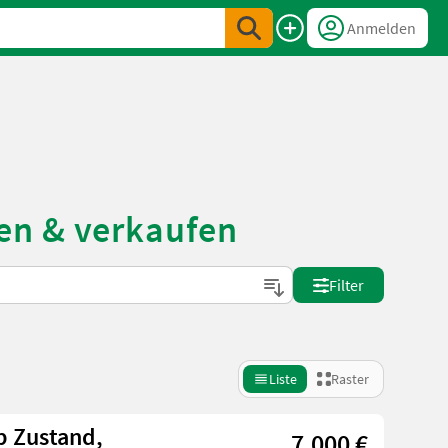
Anmelden
en & verkaufen
Filter
Liste
Raster
p Zustand,
7.000 €