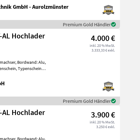
hnik GmbH - Aurolzmünster
Premium Gold Händler
T-AL Hochlader
4.000 €
inkl. 20 % MwSt.
3.333,33 € exkl.
emachser, Bordwand: Alu,
penschein, Typenschein
tz PHL 4030/20
bH
Premium Gold Händler
T-AL Hochlader
3.900 €
inkl. 20 % MwSt.
3.250 € exkl.
emachser, Bordwand: Alu,