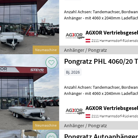
Anzahl Achsen: Tandemachser, Bordwand: A
Anhänger - mit 4060 x 2040mm Ladefläc
mit 3.500kg GG - mit 2.841kg Nutzlast
AGXOR Vertriebsgesel
2111 Harmannsdorf-Rückersdo
Anhänger / Pongratz
Neumaschine
Pongratz PHL 4060/20 
Bj. 2026
Anzahl Achsen: Tandemachser, Bordwand: A
Anhänger - mit 4060 x 2040mm Ladefläc
mit 3.500kg GG - mit 2.841kg Nutzlast
AGXOR Vertriebsgesel
2111 Harmannsdorf-Rückersdo
Anhänger / Pongratz
Neumaschine
Pongratz Autoanhänger Tandem