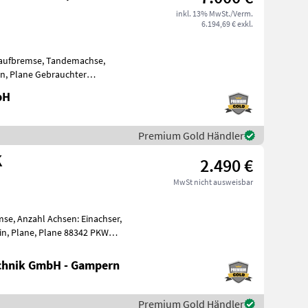
inkl. 13% MwSt./Verm.
6.194,69 € exkl.
uflaufbremse, Tandemachse,
n, Plane Gebrauchter
 Holzausführ
bH
Premium Gold Händler
K
2.490 €
MwSt nicht ausweisbar
se, Anzahl Achsen: Einachser,
in, Plane, Plane 88342 PKW
chnik GmbH - Gampern
Premium Gold Händler