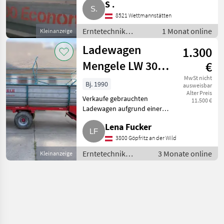
S .
Ladewagen
8521 Wettmannstätten
Erntetechnik
1 Monat online
Kleinanzeige
Grünland /
Ladewagen
1.300
Ladewagen
Mengele LW 300
€
Economy
MwSt nicht
Bj. 1990
ausweisbar
Alter Preis
Verkaufe gebrauchten
11.500 €
Ladewagen aufgrund einer
Neuanschaffung, er wird ohne
Lena Fucker
Garantie und Gewährleistung
verkauft. Bei Interesse bitte
3800 Göpfritz an der Wild
bald melden, denn er wird nicht
Erntetechnik
3 Monate online
Kleinanzeige
Grünland /
Ladewagen