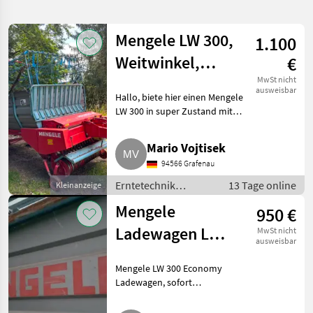
verfeinern
Mengele LW 300,
1.100
Kategorie
Land
Filter
2
Weitwinkel,
€
breite Achse
3
MwSt nicht
AKTUELLER
ausweisbar
Zurücksetzen
Ergebnisse
Hallo, biete hier einen Mengele
PFAD
anzeigen
LW 300 in super Zustand mit
Mengele
folgender Ausstattung:
Lw 300
Weitwinkelgelenkwelle, Achse
Mario Vojtisek
breiter als der Aufbau, daher
KATEGORIE
94566 Grafenau
ideal für Hanglagen ode
WÄHLEN
Erntetechnik
13 Tage online
Kleinanzeige
Landtechnik
3
Grünland /
Mengele
950 €
Ladewagen
Ladewagen LW
MwSt nicht
MARKTPLATZ
ausweisbar
300 Economy
Marktplatz
Händlerangebote
Kleinanzeigen
Mengele LW 300 Economy
Ladewagen, sofort
einsatzbereit. Preis VB.
Erntetechnik Grünland