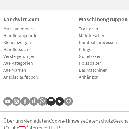
Landwirt.com
Maschinengruppen
Maschinenmarkt
Traktoren
Händlerangebote
Mähdrescher
Kleinanzeigen
Rundballenpressen
Händlersuche
Pflüge
Versteigerungen
Güllefässer
Alle Kategorien
Holzspalter
Alle Marken
Baumaschinen
Anzeige aufgeben
Anhänger
Über uns
Mediadaten
Cookie-Hinweise
Datenschutz
Geschä
Hilfe
Österreich | EUR