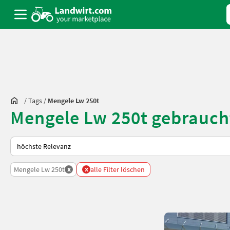
/
Tags
/
Mengele Lw 250t
Mengele Lw 250t gebrauch
So wird auf Landwirt.com sortiert
x
x
Mengele Lw 250t
alle Filter löschen