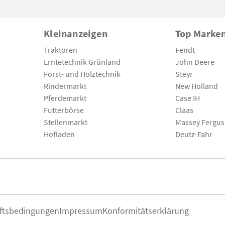
Kleinanzeigen
Top Marke
Traktoren
Fendt
Erntetechnik Grünland
John Deere
Forst- und Holztechnik
Steyr
Rindermarkt
New Holland
Pferdemarkt
Case IH
Futterbörse
Claas
Stellenmarkt
Massey Fergu
Hofladen
Deutz-Fahr
ftsbedingungen
Impressum
Konformitätserklärung