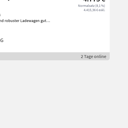
Normalsatz (8,1 %)
4.415,36 € exkl.
3
und robuster Ladewagen guter
gen
AG
2 Tage online