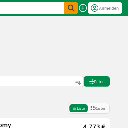
Anmelden
Filter
Liste
Raster
nomy
4.773 €