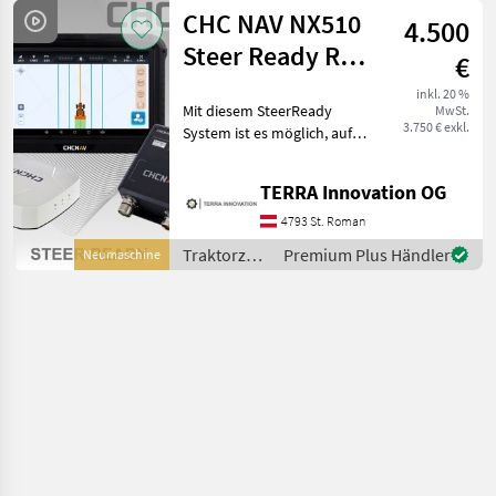
Standard
CHC NAV NX510
4.500
Traktoren
Steer Ready RTK
€
Lenksystem
inkl. 20 %
Mit diesem SteerReady
MwSt.
3.750 € exkl.
System ist es möglich, auf
Traktoren mit einer vom
Werk aus ausgestattenden
TERRA Innovation OG
Lenksystem Vorrüstung
zuzugreifen. Dabei wird kein
4793 St. Roman
zusätzlicher Len
Traktorzubehör
Premium Plus Händler
Neumaschine
/ CHC NAV