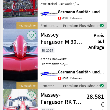
Zweikreisel - Schwader /
Seitenschwader Massey
Germann Sanitär- und Landtechnik AG
Ferguson MF RK 672 SD TRC
(Fella Juras 1452)
8507 Hörhausen
Doppelschwader mit seitl.
Erntetechnik
Premium Plus Händler
Neumaschine
Schwadablage Mehr Leistu
Grünland /
Massey-
Preis
Massey
Ferguson
Ferguson M 304
auf
Anfrage
FP-V
Bj. 2025
Art des Mähwerks:
Frontmähwerke,
Mähbalken: Trommel
Germann Sanitär- und Landtechnik AG
Neues, bewährtes
Frontmähwerk mit 3.06 m
8507 Hörhausen
Schnittbreite mit 4
Erntetechnik
Premium Plus Händler
Neumaschine
Trommeln, 3 Klingen pro
Grünland /
Massey-
Trommel,
28.581
Massey
Klingenschnellwechs
Ferguson
Ferguson RK 762
€
TRC Gen 2