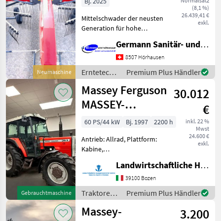
Bj. 2025
Normalsatz
(8,1 %)
26.439,41 €
Mittelschwader der neusten
exkl.
Generation für hohe
Leistung, einfache
Germann Sanitär- und Landtechnik AG
Bedienung und saubere
Arbeit. Trotz Grösse und
8507 Hörhausen
Schlagkraft sehr wendig
Erntetechnik
Premium Plus Händler
Neumaschine
und auch für kleinere Trakt
Grünland /
Massey Ferguson
30.012
Massey
Ferguson
MASSEY-
€
FERGUSON 363
60 PS/44 kW
Bj. 1997
2200 h
inkl. 22 %
Mwst
DT
24.600 €
Antrieb: Allrad, Plattform:
exkl.
Kabine,
Höchstgeschwindigkeit in
Landwirtschaftliche Hauptgen. Südtirol
km/h: 30 km/h,
Fahrzeugpapiere
39100 Bozen
vorhanden Die
Traktoren /
Premium Plus Händler
Gebrauchtmaschine
landwirtschaftliche
Massey
Hauptgenossenschaft
Massey-
3.200
Ferguson
bietet einen MASSEY-FE