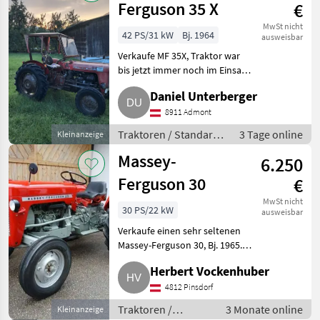
Ferguson 35 X
€
MwSt nicht
42 PS/31 kW
Bj. 1964
ausweisbar
Verkaufe MF 35X, Traktor war
bis jetzt immer noch im Einsatz,
Bremsen und Lichtanlage
Daniel Unterberger
müssten gemacht werden. Bj.
1964. Traktoren Standard
8911 Admont
Traktoren
Traktoren / Standard
3 Tage online
Kleinanzeige
Traktoren
Massey-
6.250
Ferguson 30
€
MwSt nicht
30 PS/22 kW
ausweisbar
Verkaufe einen sehr seltenen
Massey-Ferguson 30, Bj. 1965.
Technisch und optisch in einem
Herbert Vockenhuber
sehr guten Zustand, wurde mit
Standox 2K Lack in einer
4812 Pinsdorf
Lackierkabine lackie
Traktoren /
3 Monate online
Kleinanzeige