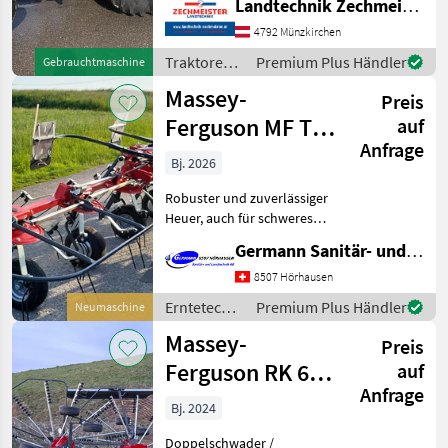
Landtechnik Zechmeister GmbH & Co KG
4792 Münzkirchen
Traktoren /
Premium Plus Händler
Gebrauchtmaschine
Massey
Massey-
Preis
Ferguson
Ferguson MF TD
auf
Anfrage
676 DN
Bj. 2026
Robuster und zuverlässiger
Heuer, auch für schweres
Futter geeignet.
Germann Sanitär- und Landtechnik AG
Arbeitsbreite ca. 6.60 m,
Transportbreite
8507 Hörhausen
zusammengeklappt ca. 2.9
Erntetechnik
Premium Plus Händler
Neumaschine
m, Abstellhöhe
Grünland /
Massey-
zusammeng
Preis
Massey
Ferguson
Ferguson RK 672
auf
Anfrage
SD TRC / Fella
Bj. 2024
Juras 1452
Doppelschwader /