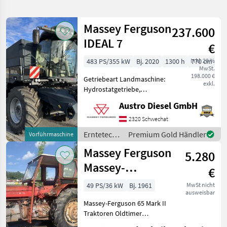
verfeinern
Massey Ferguson
237.600
Kategorie
Land
Filter
2
IDEAL 7
€
10
483 PS/355 kW
Bj. 2020
1300 h
inkl. 20 %
770 cm
AKTUELLER
Zurücksetzen
Ergebnisse
MwSt.
PFAD
198.000 €
anzeigen
Getriebeart Landmaschine:
exkl.
Massey
Hydrostatgetriebe,
Ferguson
Bordcomputer, Kabine,
Mf 8280
Austro Diesel GmbH
Klimaanlage, Schneidwerk,
Xtra
Schneidwerkswagen,
2320 Schwechat
Strohhäcksler Modell:
KATEGORIE
Erntetechnik
Premium Gold Händler
Vorführmaschine
WÄHLEN
IDEAL MÄHDRESCHER -
Ackerbau /
Massey Ferguson
Basisausstattung
5.280
Massey
Landtechnik
10
Ferguson
Massey-
€
Ferguson 65
MARKTPLATZ
49 PS/36 kW
Bj. 1961
MwSt nicht
ausweisbar
Mark II
Marktplatz
Händlerangebote
Kleinanzeigen
Massey-Ferguson 65 Mark II
Traktoren Oldtimer
Traktoren