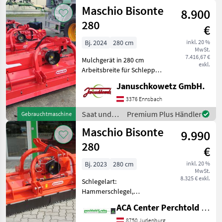
Pflege /
Maschio Bisonte
Hämmer, Gelenkw
8.900
Maschio
280
€
Bj. 2024
280 cm
inkl. 20 %
MwSt.
7.416,67 €
Mulchgerät in 280 cm
exkl.
Arbeitsbreite für Schlepper
bis 140 PS, mit hydraul.
Januschkowetz GmbH.
Seitenverschiebung,
Doppel-Dreipunktbock Kat
3376 Ennsbach
II, Getriebe 1000 UpM mit
Saat und
Premium Plus Händler
Gebrauchtmaschine
integriertem Freilau
Pflege /
Maschio Bisonte
9.990
Maschio
280
€
Bj. 2023
280 cm
inkl. 20 %
MwSt.
8.325 € exkl.
Schlegelart:
Hammerschlegel,
Freilaufgelenkwelle, hydr.
ACA Center Perchtold - Perchtold & Sohn GmbH
Seitenverschub, Walzen,
Freilauf im Getriebe
8750 Judenburg