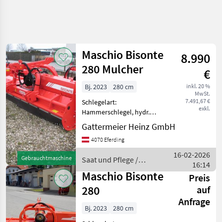
Maschio Bisonte
8.990
280 Mulcher
€
Bj. 2023
280 cm
inkl. 20 %
MwSt.
7.491,67 €
Schlegelart:
exkl.
Hammerschlegel, hydr.
Seitenverschub, Walzen
Gattermeier Heinz GmbH
Maschio Bisonte 280
4070 Eferding
Mulcher Front- und
Heckanbau mit
16-02-2026
Gebrauchtmaschine
Saat und Pflege /
Gelenkwelle, Kufen, 24
16:14
Maschio
Hämmer, vordere
Maschio Bisonte
Preis
Schutzketten,
280
auf
Anfrage
Bj. 2023
280 cm