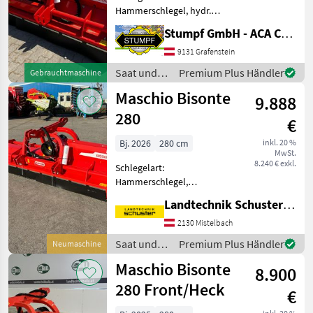
Hammerschlegel, hydr.
Seitenverschub,
Stumpf GmbH - ACA Center Stumpf
Kettenschutz, seitliche
Kufen, Bodenstützwalze
9131 Grafenstein
**Beschreibung des
Saat und
Premium Plus Händler
Gebrauchtmaschine
Mulchgeräts Maschio
Pflege /
Maschio Bisonte
Bisonte 280** **Allgemeine
9.888
Maschio
In
280
€
Bj. 2026
280 cm
inkl. 20 %
MwSt.
8.240 € exkl.
Schlegelart:
Hammerschlegel,
Freilaufgelenkwelle, hydr.
Landtechnik Schuster Niederlassung Mistelbach
Seitenverschub, Walzen,
Freilauf im Getriebe
2130 Mistelbach
Mulchgerät in 2, 80m
Saat und
Premium Plus Händler
Neumaschine
Arbeitsbreite für Schlepper
Pflege /
Maschio Bisonte
bis 140 PS mit hydr
8.900
Maschio
280 Front/Heck
€