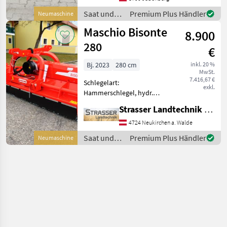
Maschio Bisonte 280 -
Saat und
Premium Plus Händler
Neumaschine
Neugerät + sofort verfügbar
Pflege /
Maschio Bisonte
+ Doppel-Dreipun
8.900
Maschio
280
€
Bj. 2023
280 cm
inkl. 20 %
MwSt.
7.416,67 €
Schlegelart:
exkl.
Hammerschlegel, hydr.
Seitenverschub, Walzen,
Strasser Landtechnik GmbH
Freilauf im Getriebe -
Getriebe mit integriertem
4724 Neukirchen a. Walde
Freilauf 1000 U/min -
Saat und
Premium Plus Händler
Neumaschine
Hammerschlegel -
Pflege /
Dreipunktanbaubock
Maschio