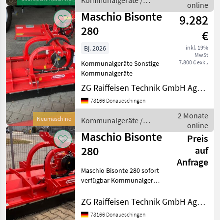
Kommunalgeräte /
Schlegel gegen Aufpreis
online
Maschio
dazu Preis i
Maschio Bisonte
9.282
280
€
Bj. 2026
inkl. 19%
MwSt
7.800 € exkl.
Kommunalgeräte Sonstige
Kommunalgeräte
ZG Raiffeisen Technik GmbH Agrartechnik Donaueschingen
78166 Donaueschingen
2 Monate
Neumaschine
Kommunalgeräte /
online
Maschio
Maschio Bisonte
Preis
280
auf
Anfrage
Maschio Bisonte 280 sofort
verfügbar Kommunalgeräte
Sonstige Kommunalgeräte
ZG Raiffeisen Technik GmbH Agrartechnik Donaueschingen
78166 Donaueschingen