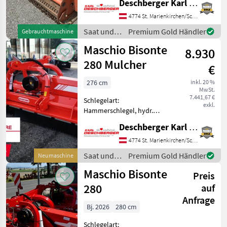
Deschberger Karl Landtechnik GesmbH & Co KG
Maschio Bisonte 280
Mulcher (BJ: 2001) für
4774 St. Marienkirchen/Schärding
Front- und Heckanbau mit
Saat und
Premium Gold Händler
Gebrauchtmaschine
hydr. Seitenverstellung,
Pflege /
Maschio Bisonte
Hämmer, Walze, F
8.930
Maschio
280 Mulcher
€
276 cm
inkl. 20 %
MwSt.
7.441,67 €
Schlegelart:
exkl.
Hammerschlegel, hydr.
Seitenverschub, Walzen,
Deschberger Karl Landtechnik GesmbH & Co KG
Freilauf im Getriebe
„ACHTUNG!! 40 JAHRE
4774 St. Marienkirchen/Schärding
MASCHIO/GASPARDO – AUF
Saat und
Premium Gold Händler
Neumaschine
DEN JETZIGEN PREIS WIRD
Pflege /
Maschio Bisonte
NOCH MAL RUNTER GEREC
Preis
Maschio
280
auf
Anfrage
Bj. 2026
280 cm
Schlegelart: