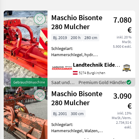
verfeinern
Maschio Bisonte
7.080
Kategorie
Land
Filter
2
280 Mulcher
€
23
Bj. 2019
200 h
280 cm
inkl. 20 %
AKTUELLER
Zurücksetzen
Ergebnisse
MwSt.
PFAD
5.900 € exkl.
anzeigen
Schlegelart:
Maschio
Hammerschlegel, hydr.
Bisonte
Seitenverschub, Walzen -
280
Landtechnik Eidenhammer GmbH
Hammerschlägel -
Strassenbeleuchtung -
5274 Burgkirchen
KATEGORIE
Front- und Heckanbau -
WÄHLEN
Saat und
Premium Gold Händler
Gebrauchtmaschine
hydraulischer
Pflege /
Maschio Bisonte
Seitenverschub - Arbeitsbre
Landtechnik
18
3.090
Maschio
280 Mulcher
€
Kommunaltechnik
5
Bj. 2001
300 cm
inkl. 13%
MwSt./Verm.
MARKTPLATZ
2.734,51 €
Schlegelart:
exkl.
Hammerschlegel, Walzen,
Marktplatz
Händlerangebote
Kleinanzeigen
Freilauf im Getriebe