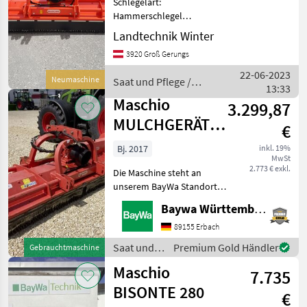
Schlegelart:
Hammerschlegel
Mulchgerät mit 2, 80 m
Landtechnik Winter
Arbeitsbreite , hydraulische
3920 Groß Gerungs
Seitenverschiebung ,
Doppel-Dreipunktbock ,
22-06-2023
Neumaschine
Saat und Pflege /
Steinschutz mit Ketten ,
13:33
Maschio
Gleitkufen Saat u
Maschio
3.299,87
MULCHGERÄT
€
BISONTE 280
Bj. 2017
inkl. 19%
MwSt
"AB"
2.773 € exkl.
Die Maschine steht an
unserem BayWa Standort in
DE-73527 Herlikofen.Gerne
Baywa Württemberg
steht Ihnen Herr Rössler
unter Tel.: 0151 1610 3908
89155 Erbach
für Ihre Anfrage zur
Saat und
Premium Gold Händler
Gebrauchtmaschine
Verfügung!Maschio
Pflege /
Maschio
7.735
Maschio
BISONTE 280
€