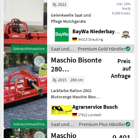
Bj. 2022
inkl. 19%
MwSt
6.500 € exkl.
Gelenkwelle Saat und
Pflege Mulchgeräte
BayWa Niederbayern
94315 Straubing
Saat und
Premium Gold Händler
Gebrauchtmaschine
Pflege /
Maschio Bisonte
Preis
Maschio
280
auf
Anfrage
Schlegelmulcher
Bj. 2015
280 cm
mit 2,8m Arb
Lackfarbe Ralton 2002
Blutorange Maschio Bisonte
Maissaatgut & Neu, die
Agrarservice Busch
Saatgutbeize &
Maissatgutbeizmittel sehr
27612 Loxstedt
gute Wirksamkeit gegen
Saat und
Premium Plus Händler
Gebrauchtmaschine
Vogelfraß. Fibl g
Pflege /
Maschio
9.401
Maschio