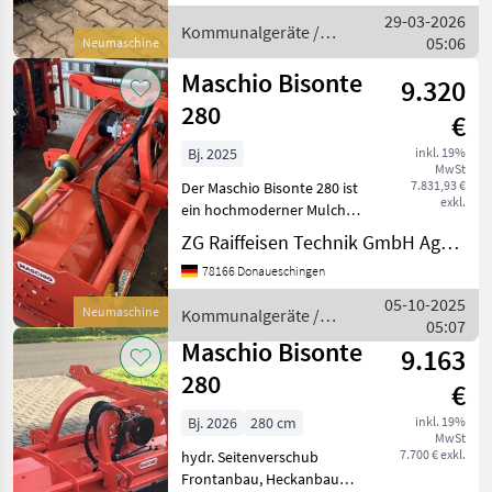
29-03-2026
Kommunalgeräte /
05:06
Neumaschine
Maschio
Maschio Bisonte
9.320
280
€
Bj. 2025
inkl. 19%
MwSt
7.831,93 €
Der Maschio Bisonte 280 ist
exkl.
ein hochmoderner Mulcher
aus der Kategorie
ZG Raiffeisen Technik GmbH Agrartechnik Donaueschingen
Gartentechnik &
78166 Donaueschingen
Kommunaltechnik. Als
Neumaschine mit Baujahr
05-10-2025
Neumaschine
Kommunalgeräte /
2025 und null
05:07
Maschio
Betriebsstunden bie
Maschio Bisonte
9.163
280
€
Bj. 2026
280 cm
inkl. 19%
MwSt
7.700 € exkl.
hydr. Seitenverschub
Frontanbau, Heckanbau