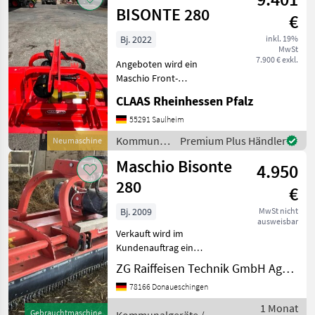
BISONTE 280
€
Bj. 2022
inkl. 19%
MwSt
7.900 € exkl.
Angeboten wird ein
Maschio Front-
Heckmulcher Typ: BISONTE
CLAAS Rheinhessen Pfalz
280 Neugerät aus Baujahr
2022 2, 80m Arbeitsbreite
55291 Saulheim
Stützwalze 170mm
Kommunalgeräte
Premium Plus Händler
Neumaschine
Durchmesser Rotorwelle
/ Maschio
Maschio Bisonte
410mm Durchmesse
4.950
280
€
Bj. 2009
MwSt nicht
ausweisbar
Verkauft wird im
Kundenauftrag ein
gebrauchtes Maschio
ZG Raiffeisen Technik GmbH Agrartechnik Donaueschingen
Bisonte 280 Keine Schäden,
78166 Donaueschingen
läuft ohne Probleme Auf
Wunsch ein Satz neue
1 Monat
Gebrauchtmaschine