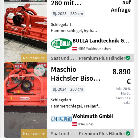
280 mit
auf
Anfrage
Beleuchtung
Bj. 2025
280 cm
Schlegelart:
Hammerschlegel, hydr.
Seitenverschub, Walzen,
BULLA Landtechnik GmbH
Freilauf im Getriebe
MASCHIO Bisonte 280 -
4595 Waldneukirchen
NEUES MODELL + Doppel-
Saat und
Premium Plus Händler
Neumaschine
Dreipunktbock Kat. II
Pflege /
Maschio
(Front- und Heckanbau
8.890
Maschio
Hächsler Bisonte
€
280 Front-Heck
Bj. 2024
280 cm
inkl. 20 %
MwSt.
7.408,33 €
Schlegelart:
exkl.
Hammerschlegel, Freilauf:
Freilauf im Getriebe,
Wohlmuth GmbH
Seitenverschub:
hydraulisch, rückwärtige
8342 Gnas
Laufwalze Häcksler Maschio
Saat und
Premium Plus Händler
Neumaschine
Bisonte 280 Front-Heck,