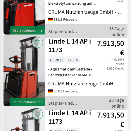
exkl.
Elektrolytumwälzung auf
Batterie - Fahrzeugstecker
GRUMA Nutzfahrzeuge GmbH - Staplertechnik
REMA 160A - vertikaler
86316 Friedberg
Batteriewechsel - Initialhub
- Gabelausführung 560 -
15 Tage
Gebrauchtmaschine
Stapler- und
1150 mm, 560 / 1150 /
online
Lagertechnik / Linde
Linde L 14 AP i
7.913,50
1173
€
Bj. 2021
3017 h
inkl. 19%
MwSt
6.650 € exkl.
- Aquamatic auf Batterie -
Fahrzeugstecker REMA 160A
- seitlicher Batteriewechsel
GRUMA Nutzfahrzeuge GmbH - Staplertechnik
mit Rollen - Initialhub -
86316 Friedberg
Gabelausführung 560 - 1150
mm - Gabelträger
23 Tage
Gebrauchtmaschine
Stapler- und
gitterboxfähi
online
Lagertechnik / Linde
Linde L 14 AP i
7.913,50
1173
€