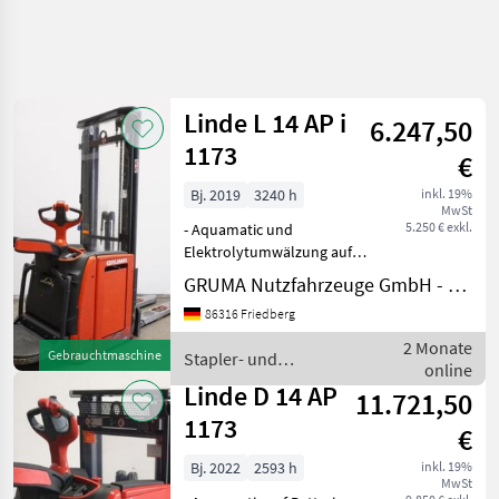
Linde L 14 AP i
6.247,50
1173
€
Bj. 2019
3240 h
inkl. 19%
MwSt
5.250 € exkl.
- Aquamatic und
Elektrolytumwälzung auf
Batterie - Fahrzeugstecker
GRUMA Nutzfahrzeuge GmbH - Staplertechnik
REMA 160A - seitlicher
86316 Friedberg
Batteriewechsel mit Rollen
- Initialhub -
2 Monate
Gebrauchtmaschine
Stapler- und
Gabelausführung 560 - 1150
online
Lagertechnik / Linde
mm - G
Linde D 14 AP
11.721,50
1173
€
Bj. 2022
2593 h
inkl. 19%
MwSt