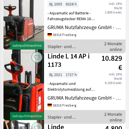
Bj. 2005
6028 h
inkl. 19%
MwSt
1.895 € exkl.
- Aquamatic auf Batterie -
Fahrzeugstecker REMA 160A
- vertikaler Batteriewechsel
GRUMA Nutzfahrzeuge GmbH - Staplertechnik
- Initialhub -
86316 Friedberg
Gabelausführung 560 - 1150
mm - Gabelträger
2 Monate
Gebrauchtmaschine
Stapler- und
gitterboxfähig - LiftSpe
online
Lagertechnik / Linde
Linde L 14 AP i
10.829
1173
€
Bj. 2021
1727 h
inkl. 19%
MwSt
9.100 € exkl.
- Aquamatic und
Elektrolytumwälzung auf
Batterie - Fahrzeugstecker
GRUMA Nutzfahrzeuge GmbH - Staplertechnik
REMA 160A - seitlicher
86316 Friedberg
Batteriewechsel mit Rollen
- Initialhub -
2 Monate
Gebrauchtmaschine
Stapler- und
Gabelausführung 560 - 1150
online
Lagertechnik / Linde
mm, 56
Linde
4.800