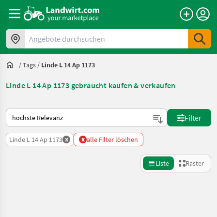
Angebote durchsuchen
/
Tags
/
Linde L 14 Ap 1173
Linde L 14 Ap 1173 gebraucht kaufen & verkaufen
So wird auf Landwirt.com sortiert
Filter
x
x
Linde L 14 Ap 1173
alle Filter löschen
Liste
Raster
Suche