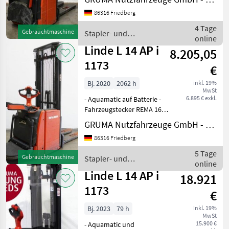
- Initialhub - Sonstiges, 560 -
86316 Friedberg
1200 - 71 mm -
Schleichfahrt -
4 Tage
Gebrauchtmaschine
Stapler- und
LiftSpeedBooster - S
online
Lagertechnik / Linde
Linde L 14 AP i
8.205,05
1173
€
Bj. 2020
2062 h
inkl. 19%
MwSt
6.895 € exkl.
- Aquamatic auf Batterie -
Fahrzeugstecker REMA 160A
- vertikaler Batteriewechsel
GRUMA Nutzfahrzeuge GmbH - Staplertechnik
- Initialhub -
86316 Friedberg
Gabelausführung 560 - 1150
mm, 560 / 1150 / 71 mm -
5 Tage
Gebrauchtmaschine
Stapler- und
Schleichfahrt -
online
Lagertechnik / Linde
Linde L 14 AP i
18.921
1173
€
Bj. 2023
79 h
inkl. 19%
MwSt
15.900 €
- Aquamatic und