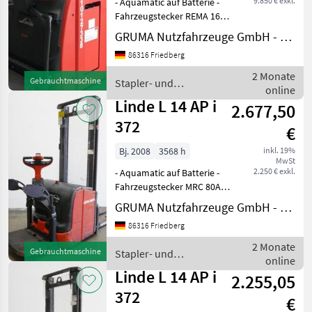
9.850 € exkl.
- Aquamatic auf Batterie -
Fahrzeugstecker REMA 160A
- seitlicher Batteriewechsel
GRUMA Nutzfahrzeuge GmbH - Staplertechnik
mit Rollen - Initialhub mit
86316 Friedberg
Doppelstockfunktion -
Gabelausführung 560 - 1150
2 Monate
Gebrauchtmaschine
Stapler- und
mm, 56
online
Lagertechnik / Linde
Linde L 14 AP i
2.677,50
372
€
Bj. 2008
3568 h
inkl. 19%
MwSt
2.250 € exkl.
- Aquamatic auf Batterie -
Fahrzeugstecker MRC 80A -
vertikaler Batteriewechsel -
GRUMA Nutzfahrzeuge GmbH - Staplertechnik
Initialhub -
86316 Friedberg
Gabelausführung 560 - 1150
mm - Gabelträger
2 Monate
Gebrauchtmaschine
Stapler- und
gitterboxfähig - LiftSpeed
online
Lagertechnik / Linde
Linde L 14 AP i
2.255,05
372
€