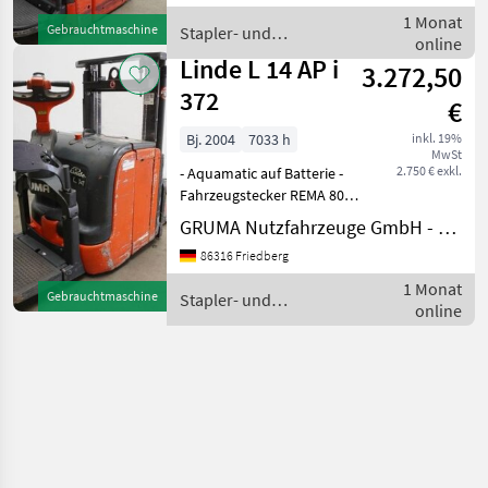
gitterboxfähig -
1 Monat
Gebrauchtmaschine
Stapler- und
Schleichfahrt - LiftS
online
Lagertechnik / Linde
Linde L 14 AP i
3.272,50
372
€
Bj. 2004
7033 h
inkl. 19%
MwSt
2.750 € exkl.
- Aquamatic auf Batterie -
Fahrzeugstecker REMA 80A -
seitlicher Batteriewechsel
GRUMA Nutzfahrzeuge GmbH - Staplertechnik
mit Rollen - Initialhub -
86316 Friedberg
Gabelausführung 560 - 1150
mm - Mastschutz:
1 Monat
Gebrauchtmaschine
Stapler- und
Polycarbonat -
online
Lagertechnik / Linde