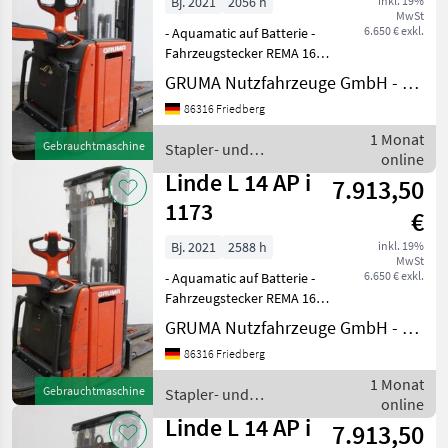
Bj. 2021
2056 h
inkl. 19%
MwSt
6.650 € exkl.
- Aquamatic auf Batterie -
Fahrzeugstecker REMA 160A
- seitlicher Batteriewechsel
GRUMA Nutzfahrzeuge GmbH - Staplertechnik
mit Rollen - Initialhub -
86316 Friedberg
Gabelausführung 560 - 1150
mm - Gabelträger
1 Monat
Gebrauchtmaschine
Stapler- und
gitterboxfähi
online
Lagertechnik / Linde
Linde L 14 AP i
7.913,50
1173
€
Bj. 2021
2588 h
inkl. 19%
MwSt
6.650 € exkl.
- Aquamatic auf Batterie -
Fahrzeugstecker REMA 160A
- seitlicher Batteriewechsel
GRUMA Nutzfahrzeuge GmbH - Staplertechnik
mit Rollen - Initialhub -
86316 Friedberg
Gabelausführung 560 - 1150
mm - Gabelträger
1 Monat
Gebrauchtmaschine
Stapler- und
gitterboxfähi
online
Lagertechnik / Linde
Linde L 14 AP i
7.913,50