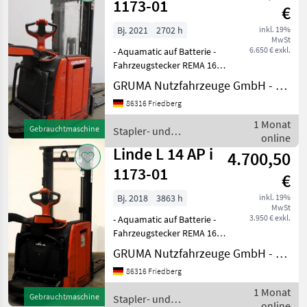
1173-01
€
Bj. 2021
2702 h
inkl. 19%
MwSt
6.650 € exkl.
- Aquamatic auf Batterie -
Fahrzeugstecker REMA 160A
- seitlicher Batteriewechsel
GRUMA Nutzfahrzeuge GmbH - Staplertechnik
mit Rollen - Initialhub -
86316 Friedberg
Gabelausführung 560 - 1150
mm - Gabelträger
1 Monat
Gebrauchtmaschine
Stapler- und
gitterboxfähi
online
Lagertechnik / Linde
Linde L 14 AP i
4.700,50
1173-01
€
Bj. 2018
3863 h
inkl. 19%
MwSt
3.950 € exkl.
- Aquamatic auf Batterie -
Fahrzeugstecker REMA 160A
- seitlicher Batteriewechsel
GRUMA Nutzfahrzeuge GmbH - Staplertechnik
ohne Rollen - Initialhub -
86316 Friedberg
Gabelausführung 560 - 1150
mm, 560 / 1150 / 55 mm -
1 Monat
Gebrauchtmaschine
Stapler- und
Gabe
online