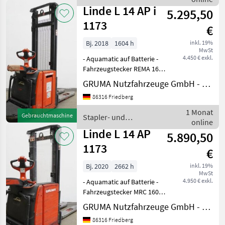
Lagertechnik / Linde
Linde L 14 AP i
5.295,50
1173
€
Bj. 2018
1604 h
inkl. 19%
MwSt
4.450 € exkl.
- Aquamatic auf Batterie -
Fahrzeugstecker REMA 160A
- seitlicher Batteriewechsel
GRUMA Nutzfahrzeuge GmbH - Staplertechnik
mit Rollen - Initialhub -
86316 Friedberg
Gabelausführung 560 - 1150
mm - Schleichfahrt -
1 Monat
Gebrauchtmaschine
Stapler- und
LiftSpeed
online
Lagertechnik / Linde
Linde L 14 AP
5.890,50
1173
€
Bj. 2020
2662 h
inkl. 19%
MwSt
4.950 € exkl.
- Aquamatic auf Batterie -
Fahrzeugstecker MRC 160A -
vertikaler Batteriewechsel -
GRUMA Nutzfahrzeuge GmbH - Staplertechnik
Gabelausführung 560 - 1150
86316 Friedberg
mm - Gabelträger