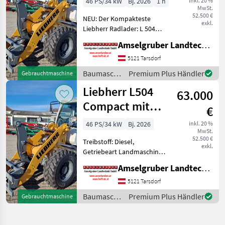
46 PS/34 kW
Bj. 2026
1 h
inkl. 20 %
MwSt.
52.500 €
NEU: Der Kompakteste
exkl.
Liebherr Radlader: L 504
Compact! Beste Qualität
Amselgruber Landtechnik GmbH
MADE IN AUSTRIA! Liebherr
L 504 Compact NEU mit
5121 Tarsdorf
Agrarpaket & Top
Baumaschinen
Premium Plus Händler
Gebrauchtmaschine
Ausstattung zum
/ Liebherr
Liebherr L504
Aktionspreis.
63.000
Compact mit
€
Österreichpaket
46 PS/34 kW
Bj. 2026
inkl. 20 %
MwSt.
52.500 €
Treibstoff: Diesel,
exkl.
Getriebeart Landmaschine:
Hydrostatgetriebe, hydr.
Amselgruber Landtechnik GmbH
Geräteverriegelung, Kabine,
Schnellwechselrahmen,
5121 Tarsdorf
Zugmaul, Zusatz-
Baumaschinen
Premium Plus Händler
Gebrauchtmaschine
Hydraulikkreis NEU: Der
/ Liebherr
Kompaktest