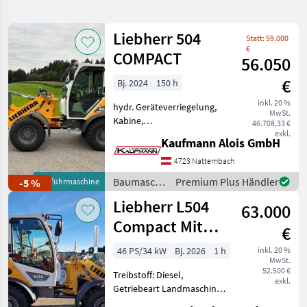
verfeinern
Liebherr 504
Statt: 59.000
Kategorie
Land
Filter
2
€
COMPACT
56.050
7
€
Bj. 2024
150 h
AKTUELLER
Zurücksetzen
Ergebnisse
PFAD
inkl. 20 %
anzeigen
hydr. Geräteverriegelung,
MwSt.
Liebherr
Kabine,
46.708,33 €
504
Schnellwechselrahmen,
exkl.
Compact
Kaufmann Alois GmbH
Zugmaul, Zusatz-
Hydraulikkreis Mit
4723 Natternbach
KATEGORIE
Palettengabel
WÄHLEN
Baumaschinen
Premium Plus Händler
-5 %
Vorführmaschine
Automatisches
/ Liebherr
Liebherr L504
Selbstsperrdifferential in
Bautechnik
7
63.000
beiden Achsen NEU: De
Compact Mit
€
MARKTPLATZ
Österreichpaket
46 PS/34 kW
Bj. 2026
1 h
inkl. 20 %
MwSt.
Marktplatz
Händlerangebote
Kleinanzeigen
52.500 €
Treibstoff: Diesel,
exkl.
Getriebeart Landmaschine:
Hydrostatgetriebe,