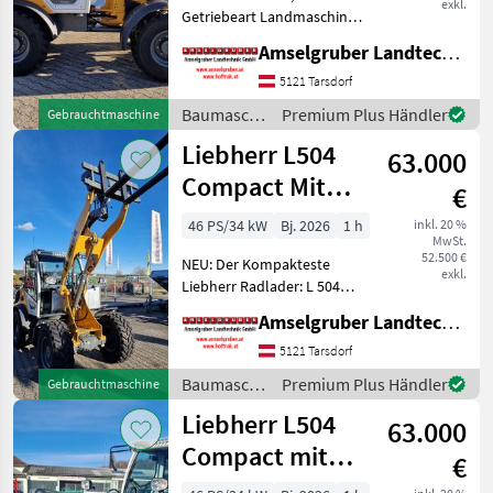
exkl.
Getriebeart Landmaschine:
Hydrostatgetriebe, Kabine,
Amselgruber Landtechnik GmbH
Schnellwechselrahmen,
Zusatz-Hydraulikkreis, hydr.
5121 Tarsdorf
Geräteverriegelung NEU:
Baumaschinen
Premium Plus Händler
Gebrauchtmaschine
Der Kompakteste Liebhe
/ Liebherr
Liebherr L504
63.000
Compact Mit
€
Österreichpaket
46 PS/34 kW
Bj. 2026
1 h
inkl. 20 %
MwSt.
52.500 €
NEU: Der Kompakteste
exkl.
Liebherr Radlader: L 504
Compact! Beste Qualität
Amselgruber Landtechnik GmbH
MADE IN AUSTRIA! Liebherr
L 504 Compact NEU mit
5121 Tarsdorf
Agrarpaket & Top
Baumaschinen
Premium Plus Händler
Gebrauchtmaschine
Ausstattung zum
/ Liebherr
Liebherr L504
Aktionspreis.
63.000
Compact mit
€
Österreichpaket