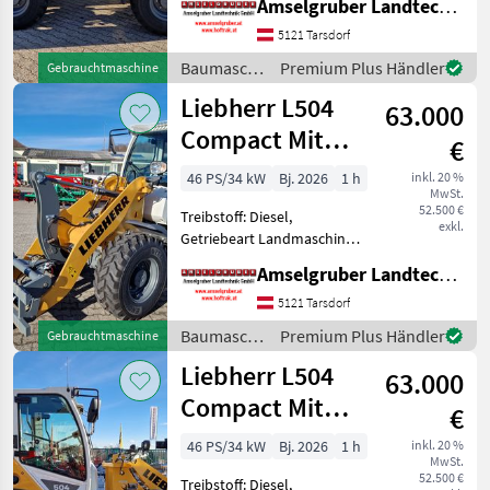
Amselgruber Landtechnik GmbH
Aufnahme Typ: Manitou,
Kabine,
5121 Tarsdorf
Schnellwechselrahmen,
Baumaschinen
Premium Plus Händler
Gebrauchtmaschine
Zusatz-Hydraulikkreis NEU:
/ Liebherr
Liebherr L504
Der Kompakteste Liebherr
63.000
Compact Mit
€
Österreichpaket
46 PS/34 kW
Bj. 2026
1 h
inkl. 20 %
MwSt.
52.500 €
Treibstoff: Diesel,
exkl.
Getriebeart Landmaschine:
Hydrostatgetriebe, Kabine,
Amselgruber Landtechnik GmbH
Zusatz-Hydraulikkreis, hydr.
Geräteverriegelung NEU:
5121 Tarsdorf
Der Kompakteste Liebherr
Baumaschinen
Premium Plus Händler
Gebrauchtmaschine
Radlader: L 504 Co
/ Liebherr
Liebherr L504
63.000
Compact Mit
€
Österreichpaket
46 PS/34 kW
Bj. 2026
1 h
inkl. 20 %
MwSt.
52.500 €
Treibstoff: Diesel,