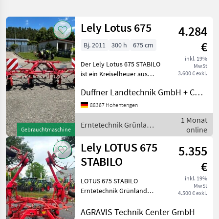
verfeinern
Lely Lotus 675
4.284
Kategorie
Land
Filter
2
€
Bj. 2011
300 h
675 cm
2
inkl. 19%
AKTUELLER
Der Lely Lotus 675 STABILO
Zurücksetzen
Ergebnisse
MwSt
PFAD
ist ein Kreiselheuer aus
3.600 € exkl.
anzeigen
dem Jahr 2011, der sich
Lely
Duffner Landtechnik GmbH + Co KG
Lotus
optimal für den Einsatz in
Stabilo
der Grünlandwirtschaft
88367 Hohentengen
675
eignet. Mit seiner
1 Monat
Arbeitsbreite von 6,
Erntetechnik Grünland
KATEGORIE
online
Gebrauchtmaschine
WÄHLEN
/ Lely
Lely LOTUS 675
5.355
Landtechnik
2
STABILO
€
MARKTPLATZ
inkl. 19%
LOTUS 675 STABILO
MwSt
Erntetechnik Grünland
4.500 € exkl.
Marktplatz
Händlerangebote
Kleinanzeigen
Kreiselheuer
AGRAVIS Technik Center GmbH