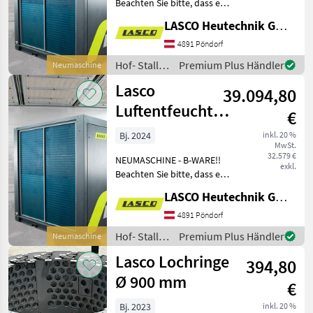
Beachten Sie bitte, dass es
sich hierum um einen "ab
LASCO Heutechnik GmbH
Preis" handelt, je nach
gewünschter Konfiguration
4891 Pöndorf
kann daher der Preis variier
Hof- Stall-
Premium Plus Händler
Neumaschine
und
Lasco
39.094,80
Weidetechnik
/ Lasco
Luftentfeuchter
€
LADry HT 3.3
Bj. 2024
inkl. 20 %
MwSt.
32.579 €
NEUMASCHINE - B-WARE!!
exkl.
Beachten Sie bitte, dass es
sich hierum um einen "ab
LASCO Heutechnik GmbH
Preis" handelt, je nach
gewünschter Konfiguration
4891 Pöndorf
kann daher der Preis variier
Hof- Stall-
Premium Plus Händler
Neumaschine
und
Lasco Lochringe
394,80
Weidetechnik
/ Lasco
Ø 900 mm
€
Bj. 2023
inkl. 20 %