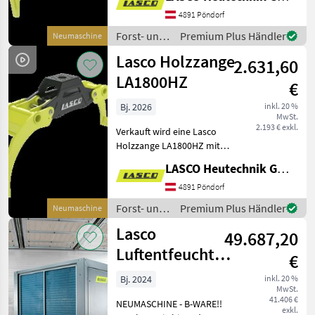
Eigenschaften: -
Öffnungsweite: 1700mm -
4891 Pöndorf
Gewicht: 310kg -
Forst- und
Premium Plus Händler
Neumaschine
Zangenschließkraft bei 200
Holztechnik
Lasco Holzzange
b
2.631,60
/ Lasco
LA1800HZ
€
Bj. 2026
inkl. 20 %
MwSt.
2.193 € exkl.
Verkauft wird eine Lasco
Holzzange LA1800HZ mit
folgenden Eigenschaften: -
LASCO Heutechnik GmbH
Öffnungsweite: 1800mm -
Gewicht: 180 kg -
4891 Pöndorf
Zangenschließkraft bei 200
Forst- und
Premium Plus Händler
Neumaschine
bar: 12, 6 kN -
Holztechnik
Lasco
49.687,20
/ Lasco
Luftentfeuchter
€
LADry HT 5.5
Bj. 2024
inkl. 20 %
MwSt.
41.406 €
NEUMASCHINE - B-WARE!!
exkl.