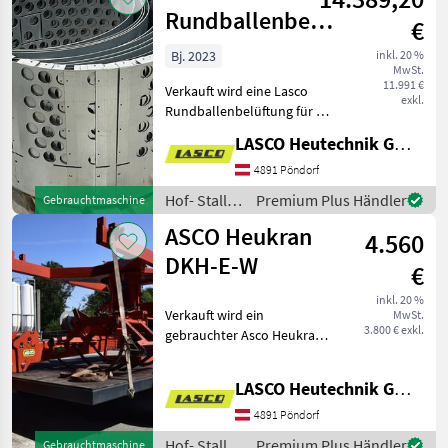
Rundballenbelüftung
€
für 24 Ballen
Bj. 2023
inkl. 20 %
MwSt.
11.991 €
Verkauft wird eine Lasco
exkl.
Rundballenbelüftung für 24
Ballen mit folgenden
LASCO Heutechnik GmbH
Eigenschaften: - 12x
Lochringe Ø 1100 mm für
4891 Pöndorf
Ballendurchmesser Ø 1500
Hof- Stall-
Premium Plus Händler
Gebrauchtmaschine
mm - 1x Übergang B
und
ASCO Heukran
4.560
Weidetechnik
/ Lasco
DKH-E-W
€
inkl. 20 %
Verkauft wird ein
MwSt.
3.800 € exkl.
gebrauchter Asco Heukran
DKH-E-W mit folgenden
Eigenschaften: Baujahr:
LASCO Heutechnik GmbH
1988 Spur: 3, 5m
Reichweite: ca. 8 m
4891 Pöndorf
Tragkraft: 600 kg
Hof- Stall-
Premium Plus Händler
Gebrauchtmaschine