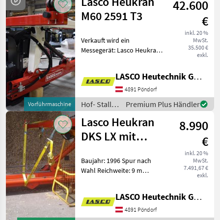
Lasco Heukran
42.600
M60 2591 T3
€
inkl. 20 %
Verkauft wird ein
MwSt.
35.500 €
Messegerät: Lasco Heukran
exkl.
M60 2591 T3 mit folgenden
Eigenschaften: Baujahr:
LASCO Heutechnik GmbH
2023 Spur: 2m Reichweite lt.
Reichweitendiagramm: 9,
4891 Pöndorf
073m, 3-fach T
Hof- Stall-
Premium Plus Händler
Vorführmaschine
und
Lasco Heukran
8.990
Weidetechnik
/ Lasco
DKS LX mit
€
Winde
inkl. 20 %
Baujahr: 1996 Spur nach
MwSt.
7.491,67 €
Wahl Reichweite: 9 m
exkl.
Ausstattung: -
Hydraulikaggregat mit 7, 5
LASCO Heutechnik GmbH
kW - 2-fach Teleskop -
Hydraulische Winde -
4891 Pöndorf
Greiferhochstellung -