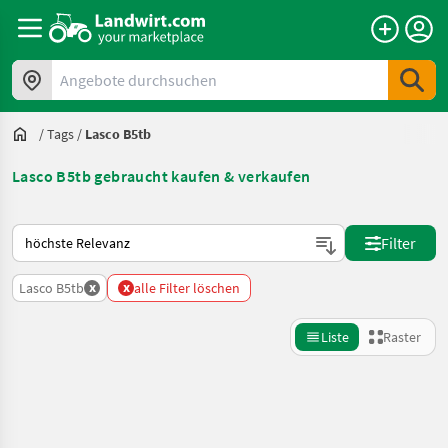
Angebote durchsuchen
/
Tags
/
Lasco B5tb
Lasco B5tb gebraucht kaufen & verkaufen
So wird auf Landwirt.com sortiert
Filter
x
x
Lasco B5tb
alle Filter löschen
Liste
Raster
Suche