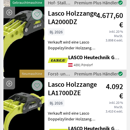
Hof- Stall-
Premium Plus Händler
Gebrauchtmaschine
und
Lasco Holzzange
4.677,60
Weidetechnik
/ Lasco
LA2000DZ
€
Bj. 2026
inkl. 20 %
MwSt.
3.898 € exkl.
Verkauft wird eine Lasco
Doppelzylinder Holzzange
LA2000DZ mit folgenden
LASCO Heutechnik GmbH
Eigenschaften: -
Öffnungsweite: 2000mm -
4891 Pöndorf
Gewicht: 390kg -
Forst- und
Premium Plus Händler
Neumaschine
Zangenschließkraft bei 200
Holztechnik
Lasco Holzzange
ba
4.092
/ Lasco
LA1700DZE
€
Bj. 2026
inkl. 20 %
MwSt.
3.410 € exkl.
Verkauft wird eine Lasco
Doppelzylinder Holzzange
LA1700DZE mit folgenden
LASCO Heutechnik GmbH