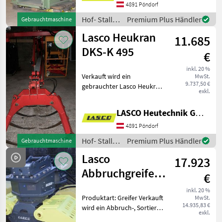
Frequenzumformer mit
4891 Pöndorf
folgenden Eigenschaften: -
Hof- Stall-
Premium Plus Händler
Gebrauchtmaschine
Bauweise: linkssaugende
und
Lasco Heukran
Ausf
11.685
Weidetechnik
/ Lasco
DKS-K 495
€
inkl. 20 %
Verkauft wird ein
MwSt.
9.737,50 €
gebrauchter Lasco Heukran
exkl.
DKS-K 495 mit folgenden
Eigenschaften: Baujahr:
LASCO Heutechnik GmbH
2001 Spur: 1, 8m Reichweite
lt. Reichweitendiagramm:
4891 Pöndorf
ca. 8 m, 2-fach
Hof- Stall-
Premium Plus Händler
Gebrauchtmaschine
und
Lasco
17.923
Weidetechnik
/ Lasco
Abbruchgreifer,
€
Sortiergreifer,
inkl. 20 %
Produktart: Greifer Verkauft
MwSt.
Steingreifer
14.935,83 €
wird ein Abbruch-, Sortier-,
exkl.
und Steingreifer mit