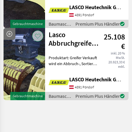
Lochschale aus unserem
LASCO Heutechnik GmbH
Mietpark. Der Greifer ist in
einem technisch sehr
4891 Pöndorf
gutem Zustand
Baumaschinen
Premium Plus Händler
Gebrauchtmaschine
/ Lasco
Lasco
25.108
Abbruchgreifer,
€
Sortiergreifer,
inkl. 20 %
Produktart: Greifer Verkauft
MwSt.
Steingreifer
20.923,33 €
wird ein Abbruch-, Sortier-,
exkl.
und Steingreifer mit
Gitterschale aus unserem
LASCO Heutechnik GmbH
Mietpark. Der Greifer ist in
einem technisch sehr
4891 Pöndorf
gutem Zusta
Baumaschinen
Premium Plus Händler
Gebrauchtmaschine
/ Lasco