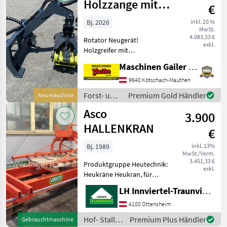
Holzzange mit
€
Euroaufnahme.
Bj. 2026
inkl. 20 %
MwSt.
4.083,33 €
Rotator Neugerät!
exkl.
Holzgreifer mit
Euroaufnahme für den
Maschinen Gailer GmbH
professionellen Einsatz,
kompakte und robuste
9640 Kötschach-Mauthen
Rückezange mit folgender
Forst- und
Premium Gold Händler
Neumaschine
Ausstattung: * Lasco LA
Holztechnik
Asco
1400HZ-Holzgr
3.900
/ Lasco
HALLENKRAN
€
Bj. 1989
inkl. 13%
MwSt./Verm.
3.451,33 €
Produktgruppe Heutechnik:
exkl.
Heukräne Heukran, für
Längs und Querfahrt
LH Innviertel-Traunviertel-Urfahr eGen, Ottensheim
Rahmenbreite 1180 mm,
Rahmnelänge 6100 mm,
4100 Ottensheim
mit Schaltkasten , mit
Hof- Stall-
Premium Plus Händler
Gebrauchtmaschine
Bedienungseinheit, mit