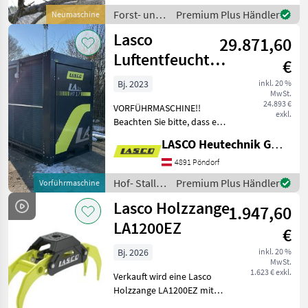
dass es sich hierum um eine
Forst- und
Premium Plus Händler
Neumaschine
vorgeschlagene
Holztechnik
Lasco
Konfiguration
29.871,60
/ Lasco
Luftentfeuchter
€
LADry HT 1.7
Bj. 2023
inkl. 20 %
MwSt.
24.893 €
VORFÜHRMASCHINE!!
exkl.
Beachten Sie bitte, dass es
sich hierum um einen "ab
LASCO Heutechnik GmbH
Preis" handelt, je nach
gewünschter Konfiguration
4891 Pöndorf
kann daher der Preis
Hof- Stall-
Premium Plus Händler
Vorführmaschine
variieren.
und
Lasco Holzzange
1.947,60
Weidetechnik
/ Lasco
LA1200EZ
€
Bj. 2026
inkl. 20 %
MwSt.
1.623 € exkl.
Verkauft wird eine Lasco
Holzzange LA1200EZ mit
folgenden Eigenschaften: -