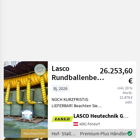
Lasco
26.253,60
Rundballenbelüftung
€
Flex für 30
Bj. 2026
inkl. 20 %
MwSt.
Ballen
21.878 €
NOCH KURZFRISTIG
exkl.
LIEFERBAR! Beachten Sie
bitte, dass es sich hierum
LASCO Heutechnik GmbH
um einen "ab Preis"
handelt, je nach
4891 Pöndorf
gewünschter Konfiguration
Hof- Stall-
Premium Plus Händler
Neumaschine
kann daher der Preis va
und