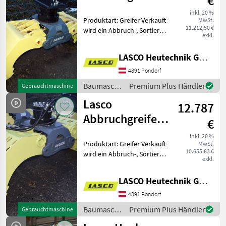
€
Sortiergreifer,
inkl. 20 %
Produktart: Greifer Verkauft
MwSt.
Steingreifer
11.212,50 €
wird ein Abbruch-, Sortier-,
exkl.
und Steingreifer mit
geschlossener Schale aus
LASCO Heutechnik GmbH
unserem Mietpark. Der
Greifer ist in einem
4891 Pöndorf
technisch sehr gut
Baumaschinen
Premium Plus Händler
Gebrauchtmaschine
/ Lasco
Lasco
12.787
Abbruchgreifer,
€
Sortiergreifer,
inkl. 20 %
Produktart: Greifer Verkauft
MwSt.
Steingreifer
10.655,83 €
wird ein Abbruch-, Sortier-,
exkl.
und Steingreifer mit
Lochschale aus unserem
LASCO Heutechnik GmbH
Mietpark. Der Greifer ist in
einem technisch sehr
4891 Pöndorf
gutem Zustand
Baumaschinen
Premium Plus Händler
Gebrauchtmaschine
/ Lasco