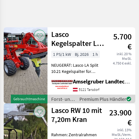
Lasco
5.700
Kegelspalter LA
€
Split 10.21 mit
1 PS/1 kW
Bj. 2026
1 h
inkl. 20 %
MwSt.
Aufnahme
4.750 € exkl.
NEUGERÄT: Lasco LA Split
10.21 Kegelspalter für
Hoflader, Radlader,
Amselgruber Landtechnik GmbH
Teleskoplader und
Frontlader inklusive
5121 Tarsdorf
Wunschaufnahme,
Forst- und
Premium Plus Händler
Gebrauchtmaschine
Verschlauchung etc.
Holztechnik
Lasco RW 10 mit
KOMPLETT EINSATZBEREI
23.900
/ Lasco
7,20m Kran
€
inkl. 13%
Rahmen: Zentralrahmen
MwSt./Verm.