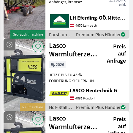
21.150,44 €
Anhänger, Bremse:
exkl.
Hydraulische Bremse,
Rungenpaare: 4
LH Eferding-OÖ.Mitte, Lambach
Rungenpaare, Endlos
Rotator, Holzzange Nutzlast
4650 Lambach
10to, 4 Rungenpaare,
Forst- und
Premium Plus Händler
Gebrauchtmaschine
Untenanhängung, Knickdei
Holztechnik
Lasco
Preis
/ Lasco
Warmlufterzeuger
auf
Anfrage
Hackgut
Bj. 2026
LAH90250
JETZT BIS ZU 45 %
FÖRDERUNG SICHERN UND
DAS GANZ UNKOMPLIZIERT
LASCO Heutechnik GmbH
MIT UNSEREM
FÖRDERSERVICE+ Bitte
4891 Pöndorf
beachten Sie, dass es sich
Hof- Stall-
Premium Plus Händler
Neumaschine
hierbei um eine von uns
und
Lasco
vorgeschlagene
Preis
Weidetechnik
/ Lasco
Warmlufterzeuger
auf