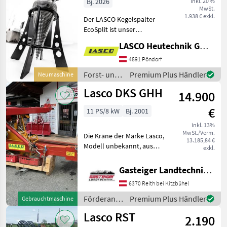
Bj. 2026
inkl. 20 %
MwSt.
1.938 € exkl.
Der LASCO Kegelspalter
EcoSplit ist unser
Einstiegsgerät der
LASCO Heutechnik GmbH
Kegelspalterserie und
geeignet für
4891 Pöndorf
Holzspaltarbeiten. Bequem
Forst- und
Premium Plus Händler
Neumaschine
vom Bagger werden
Holztechnik
Lasco DKS GHH
übergroße Hölzer aufges
14.900
/ Lasco
€
11 PS/8 kW
Bj. 2001
inkl. 13%
MwSt./Verm.
Die Kräne der Marke Lasco,
13.185,84 €
Modell unbekannt, aus
exkl.
dem Baujahr 2001 zeichnen
sich durch ihre robuste
Gasteiger Landtechnik GmbH
Bauweise und
6370 Reith bei Kitzbühel
Zuverlässigkeit aus. Diese
Kräne sind für verschieden
Förderanlagen
Premium Plus Händler
Gebrauchtmaschine
/ Lasco
Lasco RST
2.190