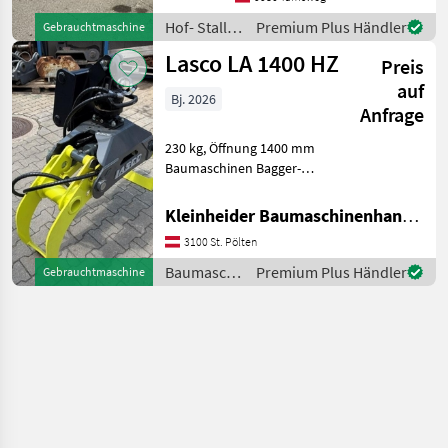
mit 12 Zinken
Hof- Stall-
Premium Plus Händler
Gebrauchtmaschine
und
Lasco LA 1400 HZ
Preis
Weidetechnik
/ Lasco
auf
Bj. 2026
Anfrage
230 kg, Öffnung 1400 mm
Baumaschinen Bagger-
Anbauwerkzeuge
Kleinheider Baumaschinenhandel GmbH.
3100 St. Pölten
Baumaschinen
Premium Plus Händler
Gebrauchtmaschine
/ Lasco