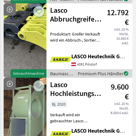
Schwenkwerk: En
und
Lasco
12.792
Weidetechnik
/ ASCO
Abbruchgreifer,
€
Sortiergreifer,
inkl. 20 %
Produktart: Greifer Verkauft
MwSt.
Steingreifer
10.660 €
wird ein Abbruch-, Sortier-,
exkl.
und Steingreifer mit
Gitterschale. Der Greifer ist
LASCO Heutechnik GmbH
in einem technisch sehr
gutem Zustand und hat nur
4891 Pöndorf
optisc
Baumaschinen
Premium Plus Händler
Gebrauchtmaschine
/ Lasco
Lasco
9.600
Hochleistungsventilator
€
LSE-B, 7,5 kW
Bj. 2020
inkl. 20 %
MwSt.
mit FU
8.000 € exkl.
Verkauft wird ein
gebrauchter Lasco
Hochleistungsventilator
LASCO Heutechnik GmbH
LSE-B, 7, 5 kW inkl. 11 kW