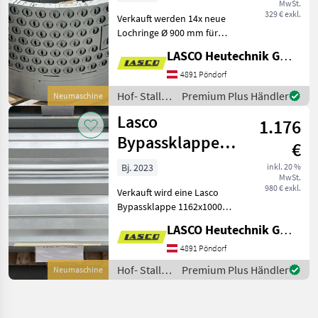
MwSt.
329 € exkl.
Verkauft werden 14x neue
Lochringe Ø 900 mm für
Ballendurchmesser Ø 1250
LASCO Heutechnik GmbH
mm. Preis pro Stück! Preis
ab Werk! Besuchen Sie
4891 Pöndorf
unsere Homepage!
Hof- Stall-
Premium Plus Händler
Neumaschine
Folgende Pro
und
Lasco
1.176
Weidetechnik
/ Lasco
Bypassklappe
€
1162x1000 mm
Bj. 2023
inkl. 20 %
MwSt.
980 € exkl.
Verkauft wird eine Lasco
Bypassklappe 1162x1000
mm. Optional mit
LASCO Heutechnik GmbH
Elektroantrieb 230VAC / 24
VDC Die Antriebe sind im
4891 Pöndorf
Preis enthalten.
Hof- Stall-
Premium Plus Händler
Neumaschine
Elektroinstallation un
und
Weidetechnik
/ Lasco