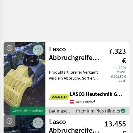
Lasco
7.323
Abbruchgreifer,
€
Sortiergreifer,
inkl. 20 %
Produktart: Greifer Verkauft
MwSt.
Steingreifer
6.102,50 €
wird ein Abbruch-, Sortier-,
exkl.
und Steingreifer mit
Gitterschale aus unserem
LASCO Heutechnik GmbH
Mietpark. Der Greifer ist in
einem technisch sehr
4891 Pöndorf
gutem Zusta
Baumaschinen
Premium Plus Händler
Gebrauchtmaschine
/ Lasco
Lasco
13.455
Abbruchgreifer,