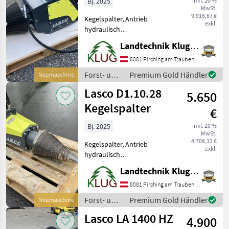
Bj. 2025
inkl. 20 %
MwSt.
9.916,67 €
Kegelspalter, Antrieb
exkl.
hydraulisch
Kegelholzspalter Lasco
Landtechnik Klug e. U.
D2.52.40, geeignet für 5t -
15t Bagger,
8081 Pirching am Traubenberg
Kegeldurchmesser 400 mm,
Forst- und
Premium Gold Händler
Neumaschine
Ölversorgung 80–180 l/min,
Holztechnik
Lasco D1.10.28
Arbeitsdruck 200-
5.650
/ Lasco
Kegelspalter
€
Bj. 2025
inkl. 20 %
MwSt.
4.708,33 €
Kegelspalter, Antrieb
exkl.
hydraulisch
Kegelholzspalter Lasco
Landtechnik Klug e. U.
D1.10.28, geeignet für 2, 5t -
7t Bagger,
8081 Pirching am Traubenberg
Kegeldurchmesser 280 mm,
Forst- und
Premium Gold Händler
Neumaschine
Ölversorgung 40–150 l/min,
Holztechnik
Lasco LA 1400 HZ
Arbeitsdruck 170
4.900
/ Lasco