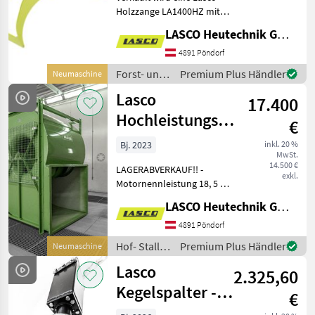
Holzzange LA1400HZ mit
folgenden Eigenschaften: -
LASCO Heutechnik GmbH
Öffnungsweite: 1400mm -
Gewicht: 175 kg -
4891 Pöndorf
Zangenschließkraft bei 200
Forst- und
Premium Plus Händler
Neumaschine
bar: 13, 7 kN -
Holztechnik
Lasco
17.400
/ Lasco
Hochleistungsventilator
€
LR-FK, 18,5 kW
Bj. 2023
inkl. 20 %
MwSt.
14.500 €
LAGERABVERKAUF!! -
exkl.
Motornennleistung 18, 5 kW
- Frequenz 50 Hz -
LASCO Heutechnik GmbH
Nennstrom 34 A - Leistung
22, 7 m³/sec bei 6 mbar -
4891 Pöndorf
Leistung 17, 2 m³/sec bei 9
Hof- Stall-
Premium Plus Händler
Neumaschine
mbar - max. Dru
und
Lasco
2.325,60
Weidetechnik
/ Lasco
Kegelspalter -
€
EcoSplit