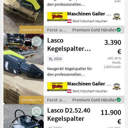
exkl.
den professionellen
Einsatz, kompakter und
Maschinen Gailer GmbH
robuster Kegelspalter *
Kegeldurchmesser 40cm *
9640 Kötschach-Mauthen
Gewicht ca. 400kg *
Forst- und
Premium Gold Händler
Neumaschine
Holzdurchmesser 110cm
Holztechnik
Lasco
3.390
/ Lasco
Kegelspalter
€
LASplit D1 47.21
Bj. 2024
inkl. 20 %
MwSt.
2.825 € exkl.
Neugerät! Kegelspalter für
den professionellen
Einsatz, kompakter und
Maschinen Gailer GmbH
robuster Kegelspalter *
Kegeldurchmesser 19cm *
9640 Kötschach-Mauthen
Gewicht ca. 80kg *
Forst- und
Premium Gold Händler
Neumaschine
Holzdurchmesser 70cm
Holztechnik
Lasco D2.52.40
11.900
/ Lasco
Kegelspalter
€