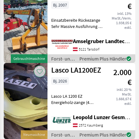
€
Bj. 2007
inkl. 13%
MwSt./Verm.
Einsatzbereite Rückezange
1.938,05 €
Sehr Massive Ausführung 3
exkl.
Punktaufnahme Schild
Seitenschwenkung
Amselgruber Landtechnik GmbH
Hydraulisch Weitere
5121 Tarsdorf
Gebrauchte Maschinen und
Geräte bei uns in Tars
Forst- und
Premium Plus Händler
Gebrauchtmaschine
Holztechnik
Lasco LA1200EZ
2.000
/ Lasco
€
Bj. 2026
inkl. 20 %
MwSt.
Lasco LA 1200 EZ
1.666,67 €
Energieholz-zange (4
exkl.
Finger-Greifer) -
Öffnungsweite: 1200mm -
Leopold Lunzer GesmbH
Gewicht: 125 kg -
2572 Kaumberg
Zangenschließkraft bei 200
bar: 11, 4 kN -
Forst- und
Premium Plus Händler
Neumaschine