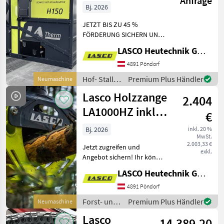
Anfrage
Hackgut
Bj. 2026
LAH90150
JETZT BIS ZU 45 %
FÖRDERUNG SICHERN UND
DAS GANZ UNKOMPLIZIERT
LASCO Heutechnik GmbH
MIT UNSEREM
FÖRDERSERVICE+ Bitte
4891 Pöndorf
beachten Sie, dass es sich
Hof- Stall-
Premium Plus Händler
Neumaschine
hierbei um eine von uns
und
Lasco Holzzange
vorgeschlagene
2.404
Weidetechnik
/ Lasco
LA1000HZ inkl.
€
Rotator 3t
Bj. 2026
inkl. 20 %
MwSt.
2.003,33 €
Jetzt zugreifen und
exkl.
Angebot sichern! Ihr könnt
euch die LASCO Holzzange
LASCO Heutechnik GmbH
LA1000HZ inklusive Rotator
3 t zum attraktiven
4891 Pöndorf
Aktionspreis sichern.
Forst- und
Premium Plus Händler
Neumaschine
Technische Daten d
Holztechnik
Lasco
14.389,20
/ Lasco