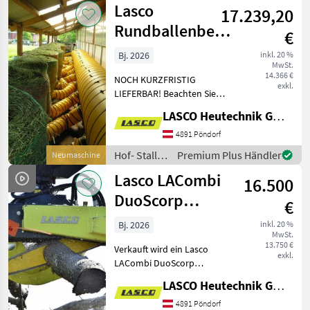
Lasco
17.239,20
Weidetechnik
/ Lasco
Rundballenbelüftung
€
Flex für 16
Bj. 2026
inkl. 20 %
MwSt.
Ballen
14.366 €
NOCH KURZFRISTIG
exkl.
LIEFERBAR! Beachten Sie
bitte, dass es sich hierum
LASCO Heutechnik GmbH
um einen "ab Preis"
handelt, je nach
4891 Pöndorf
gewünschter Konfiguration
Hof- Stall-
Premium Plus Händler
Neumaschine
kann daher der Preis va
und
Lasco LACombi
16.500
Weidetechnik
/ Lasco
DuoScorp
€
LA1200HZ inkl.
Bj. 2026
inkl. 20 %
MwSt.
ARB120
13.750 €
Verkauft wird ein Lasco
exkl.
LACombi DuoScorp
LA1200HZ inkl.
LASCO Heutechnik GmbH
Doppelflanschrotator ARB
120. Beachten Sie bitte,
4891 Pöndorf