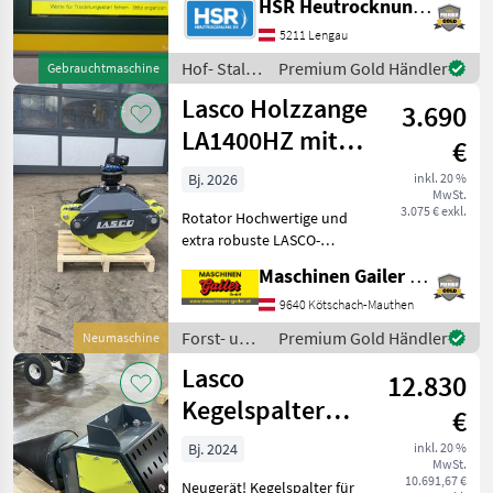
HSR Heutrocknung SR GmbH
Sonstiges
1
Belüftungssteuerung
Unterlagen sind
5211 Lengau
vorhanden. geeignet für
Hof- Stall-
Premium Gold Händler
Gebrauchtmaschine
MARKTPLATZ
eine 80m² Box mit
und
Lasco Holzzange
Stockhöhe von bis zu 3m
3.690
Marktplatz
Händlerangebote
Kleinanzeigen
Weidetechnik
/ Lasco
LA1400HZ mit
€
Endlosrotator
Bj. 2026
inkl. 20 %
MwSt.
4,5to
3.075 € exkl.
Rotator Hochwertige und
extra robuste LASCO-
Holzzange gefertigt aus
Maschinen Gailer GmbH
hochfestem Feinkornstahl
zum Verheben von
9640 Kötschach-Mauthen
einzelnen Baumstämmen
Forst- und
Premium Gold Händler
Neumaschine
sowie Astmaterial. *
Holztechnik
Lasco
Ausführu
12.830
/ Lasco
Kegelspalter
€
LASplit D2 52.40
Bj. 2024
inkl. 20 %
MwSt.
10.691,67 €
Neugerät! Kegelspalter für