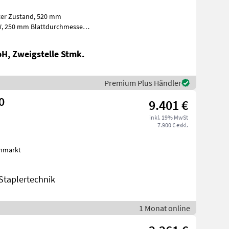
rbehalten
bH, Zweigstelle Stmk.
Premium Plus Händler
0
9.401 €
inkl. 19% MwSt
7.900 € exkl.
ohmarkt
taplertechnik
1 Monat online