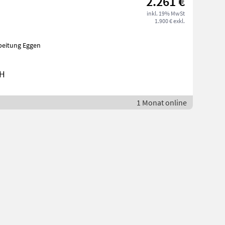
2.261 €
inkl. 19% MwSt
1.900 € exkl.
rbeitung Eggen
bH
1 Monat online