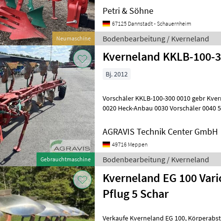
Petri & Söhne
67125 Dannstadt - Schauernheim
Bodenbearbeitung / Kverneland
Neumaschine
Kverneland KKLB-100-
Bj. 2012
Vorschäler KKLB-100-300 0010 gebr Kver
0020 Heck-Anbau 0030 Vorschäler 0040 5
Körperabstand 0060 Vollkörper 0070 Hyd
AGRAVIS Technik Center GmbH
49716 Meppen
Bodenbearbeitung / Kverneland
Gebrauchtmaschine
Kverneland EG 100 Vari
Pflug 5 Schar
Verkaufe Kverneland EG 100, Körperabstand 100 cm, Ausstattung: 240er