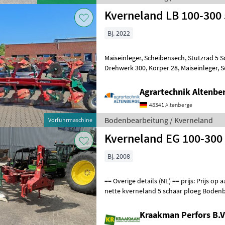
Kverneland LB 100-300 
Bj. 2022
Maiseinleger, Scheibensech, Stützrad 5 Scharpflug, M
Drehwerk 300, Körper 28, Maiseinleger, Scheibensech, Stützrad,
Vorführmaschine, 2 Jahre Garantie
Agrartechnik Altenb
48341 Altenberge
Bodenbearbeitung / Kverneland
Vorführmaschine
Kverneland EG 100-300
Bj. 2008
== Overige details (NL) == prijs: Prijs op aanvraag Quantity: 1 Unit: Stuk
nette kverneland
Kraakman Perfors B.V