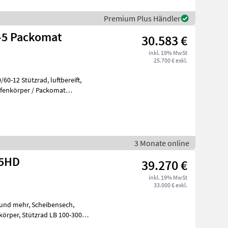
Premium Plus Händler
-5 Packomat
30.583 €
inkl. 19% MwSt
25.700 € exkl.
ützrad, luftbereift,
eifenkörper / Packomat
3 Monate online
-5HD
39.270 €
inkl. 19% MwSt
33.000 € exkl.
r und mehr, Scheibensech,
nkörper, Stützrad LB 100-300-5