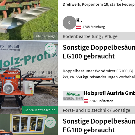
Drehwerk, Körperform 19, starke Federpakete, Transport-Stützrad, Vario,
Memoryzylinder, Düngerei
K .
4785 Freinberg
Bodenbearbeitung / Pflüge
Kleinanzeige
Sonstige Doppelbesäu
EG100 gebraucht
Doppelbesäumer Woodmizer EG100, Bj. 2022, sehr guter Zustand, 5, 5
kW, ca. 550 kgPreisänderungen vorbehalten, Irrtümer, Druck- und
Satzfehler vorbehalten Forst- und H
Holzprofi Austria Gm
3202 Hofstetten
Forst- und Holztechnik / Sonstige
Gebrauchtmaschine
Sonstige Doppelbesäu
EG100 gebraucht