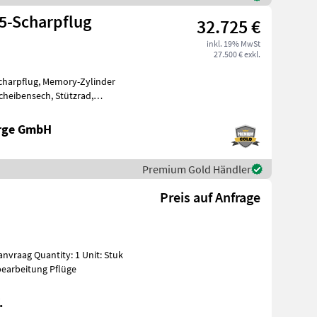
5-Scharpflug
32.725 €
inkl. 19% MwSt
27.500 € exkl.
emory-Zylinder
erge GmbH
Premium Gold Händler
Preis auf Anfrage
 5 schaar ploeg Bodenbearbeitung Pflüge
.