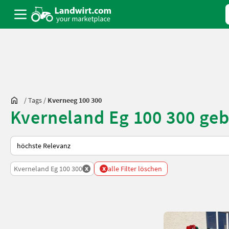
/
Tags
/
Kverneeg 100 300
Kverneland Eg 100 300 ge
So wird auf Landwirt.com sortiert
x
x
Kverneland Eg 100 300
alle Filter löschen