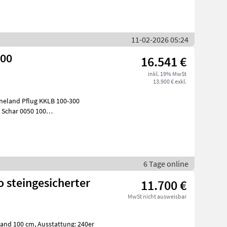
11-02-2026 05:24
300
16.541 €
inkl. 19% MwSt
13.900 € exkl.
neland Pflug KKLB 100-300
 Schar 0050 100
r. Schnit
6 Tage online
o steingesicherter
11.700 €
MwSt nicht ausweisbar