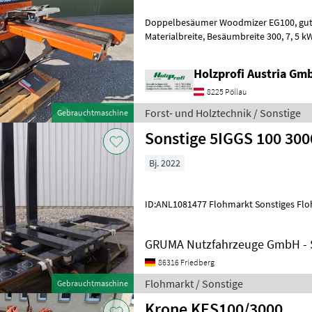
Doppelbesäumer Woodmizer EG100, guter Zustand, 520 mm
Materialbreite, Besäumbreite 300, 7, 5 kW, 250 mm Blattdurchmesser,
50 mm SchnitthöhePreisänderungen vo
Holzprofi Austria Gm
8225 Pöllau
Forst- und Holztechnik / Sonstige
Gebrauchtmaschine
Sonstige 5IGGS 100 300
Bj. 2022
ID:ANL1081477 Flohmarkt Sonstiges Fl
GRUMA Nutzfahrzeuge GmbH - S
86316 Friedberg
Flohmarkt / Sonstige
Gebrauchtmaschine
Krone KES100/3000