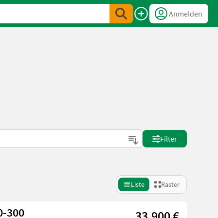
Anmelden
Filter
Liste
Raster
0-300
33.900 €