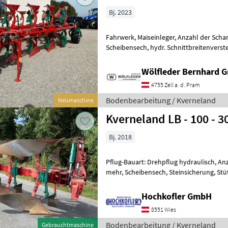
Bj. 2023
Fahrwerk, Maiseinleger, Anzahl der Scha
Scheibensech, hydr. Schnittbreitenverste
Furchenanzahl: 5 - Rahmenprofil: 120 x 2
Wölfleder Bernhard 
4755 Zell a. d. Pram
Bodenbearbeitung / Kverneland
Neumaschine
Kverneland LB - 100 - 3
Bj. 2018
Pflug-Bauart: Drehpflug hydraulisch, An
mehr, Scheibensech, Steinsicherung, Stüt
Kverneland LB 5 Schar Pflug - 100cm
Hochkofler GmbH
8551 Wies
Bodenbearbeitung / Kverneland
Gebrauchtmaschine