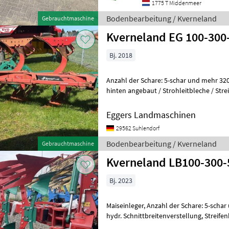
1775 T Middenmeer
Bodenbearbeitung / Kverneland
Gebrauchtmaschine
Kverneland EG 100-300
Bj. 2018
Anzahl der Schare: 5-schar und mehr 320/60-12 St
hinten angebaut / Strohleitbleche / Str
Arbeitsbreite 2, 80 m, Anzahl Ringe
Eggers Landmaschinen
29562 Suhlendorf
Bodenbearbeitung / Kverneland
Gebrauchtmaschine
Kverneland LB100-300
Bj. 2023
Maiseinleger, Anzahl der Schare: 5-scha
hydr. Schnittbreitenverstellung, Streife
HD LB 100-300-5 -4-kant Tragachs