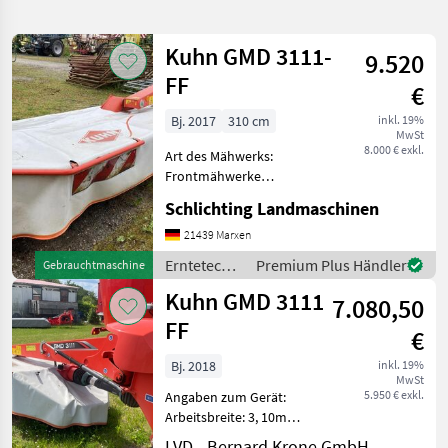
verfeinern
Kuhn GMD 3111-
9.520
Kategorie
Land
Filter
2
FF
€
2
Bj. 2017
310 cm
inkl. 19%
AKTUELLER
Zurücksetzen
Ergebnisse
MwSt
PFAD
8.000 € exkl.
anzeigen
Art des Mähwerks:
Kuhn
Frontmähwerke
Gmd
Hydraulische Klappung,
3111
Schlichting Landmaschinen
Scheibenmähwerk
Ff
________ Technische Daten
21439 Marxen
Arbeitsbreite (m) 3.1
KATEGORIE
Erntetechnik
Premium Plus Händler
Gebrauchtmaschine
WÄHLEN
Mähbalken OPTIDISC
Grünland /
Kuhn GMD 3111
Anzahl Mähscheiben mit St
7.080,50
Kuhn
Landtechnik
2
FF
€
MARKTPLATZ
Bj. 2018
inkl. 19%
MwSt
5.950 € exkl.
Angaben zum Gerät:
Marktplatz
Händlerangebote
Kleinanzeigen
Arbeitsbreite: 3, 10m
Mähbalken: OPTIDISC
LVD - Bernard Krone GmbH