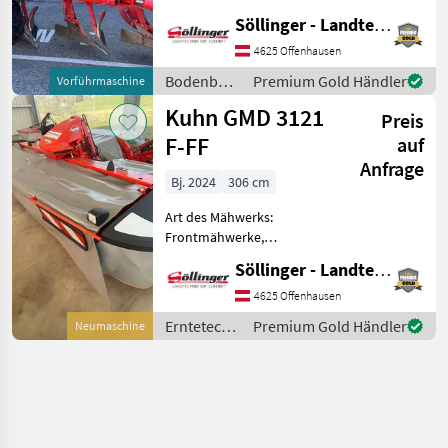
Schare: 4-schar, Vorschäler,
Söllinger - Landtechnik GmbH
Maiseinleger, Scheibensech,
hydr.
4625 Offenhausen
Schnittbreitenverstellung,
Bodenbearbeitung
Premium Gold Händler
Vorführmaschine
Stützrad VARI-MASTER 123 -
/ Kuhn
Kuhn GMD 3121
4 Scha
Preis
F-FF
auf
Anfrage
Bj. 2024
306 cm
Art des Mähwerks:
Frontmähwerke,
Mähbalken: Scheiben,
Söllinger - Landtechnik GmbH
Schwadleitblech,
Außenschutz,
4625 Offenhausen
Entlastungsfedern,
Erntetechnik
Premium Gold Händler
Neumaschine
Klingenschnellverschluss,
Grünland /
Pendelbock, Klingenbox,
Kuhn
Beleuchtung Die Baur