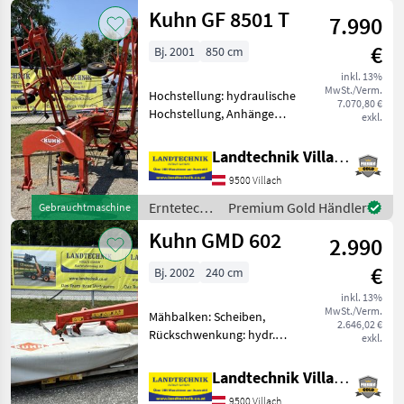
Grünland /
Kuhn GF 8501 T
Transportbreite, OPTIDISC
7.990
Kuhn
ELITE
€
Bj. 2001
850 cm
inkl. 13%
MwSt./Verm.
Hochstellung: hydraulische
7.070,80 €
Hochstellung, Anhänge
exkl.
Kreisler, Beleuchtung,
Transport Fahrwerk,
Landtechnik Villach GmbH
Schutzbügel Kuhn GF 8501
9500 Villach
Digidrive, 8-Kreiselheuer
mit Fahrwerk, 8 Kreisel mi
Erntetechnik
Premium Gold Händler
Gebrauchtmaschine
Grünland /
Kuhn GMD 602
2.990
Kuhn
€
Bj. 2002
240 cm
inkl. 13%
MwSt./Verm.
Mähbalken: Scheiben,
2.646,02 €
Rückschwenkung: hydr.
exkl.
Rückschwenkung, Art des
Mähwerks: Heckmähwerke,
Landtechnik Villach GmbH
Klingenschnellverschluss
9500 Villach