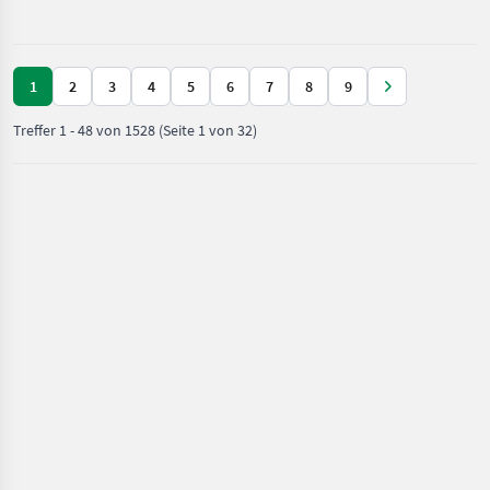
Grünland /
Ausführung (ohne
Kuhn
1
2
3
4
5
6
7
8
9
Treffer
1
-
48
von
1528
(Seite 1 von 32)