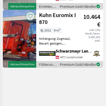
Kuhn GMD 602 Lift Control
Heckscheibenmähwerk mit
Erntetechnik
Premium Gold Händler
Gebrauchtmaschine
hy
Grünland /
Kuhn Euromix I
10.464
Kuhn
870
€
Bj. 2012
8 m³
inkl. 13%
MwSt./Verm.
9.260,18 €
Anhängung: Zugmaul,
exkl.
Bauart: gezogen,
Futteraustrag: beidseitig,
Schwarzmayr Landtechnik GmbH - Aurolzmünster
Misch-Anordnung: vertikal,
Mischsystem: Schnecken,
4971 Aurolzmünster
Stützfuß, Wiegeeinrichtung
Fütterungstechnik
Premium Gold Händler
Gebrauchtmaschine
EDV: 68521 Mischwagen -
/ Kuhn