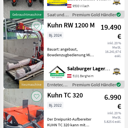
Spuranreisser,
Direktsaatausstattung,
9500 Villach
hydr. klappbar, Mais,
Saat und
Premium Gold Händler
Gebrauchtmaschine
pneumatisch MAXIMA 3 TD
Pflege /
Kuhn RW 1200 M
E Einzelkornsämaschine
19.490
Kuhn
MAXIMA
€
Bj. 2024
inkl. 20 %
MwSt.
Bauart: angebaut,
16.241,67 €
Bowdenzugbedienung Mit
exkl.
dem selbstladenden
Rundballenwickler KUHN
Salzburger Lagerhaus-Technik
RW 1200 können die Ballen
5101 Bergheim
während der Fahrt
aufgenommen,
Erntetechnik
Premium Gold Händler
Neumaschine
transportiert und gewickel
Grünland /
Kuhn TC 320
6.990
Kuhn
€
Bj. 2022
inkl. 20 %
MwSt.
Der Dreipunkt-Aufbereiter
5.825 € exkl.
KUHN TC 320 kann mit