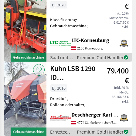
€
Bj. 2020
inkl. 13%
MwSt./Verm.
Klassifizierung:
6.017,70 €
Gebrauchtmaschine;
exkl.
Arbeitsbreite: 3;
Reihenabstand: 50;
LTC-Korneuburg
Unterfußdüngung: ohne;
2100 Korneuburg
Antriebsart:
Kettenlaufwerk;
Saat und
Premium Gold Händler
Gebrauchtmaschine
Reihenabschaltung: Ja;
Pflege /
Kuhn LSB 1290
Anzahl der Reihen
79.400
Kuhn
ID
€
Quaderballenpresse
Bj. 2016
inkl. 20 %
MwSt.
66.166,67 €
Druckluft,
exkl.
Rollenniederhalter,
Schneidwerk, Tandemachse
Deschberger Karl Landtechnik GesmbH & Co KG
Kuhn LSB 1290 ID
Quaderballenpresse (BJ:
4774 St. Marienkirchen/Schärding
2016) ca. 22.000 Ballen für
Erntetechnik
Premium Gold Händler
Gebrauchtmaschine
Ballen 120x90 cm in Isobus