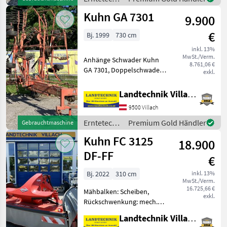
Anklappung, mech
Grünland /
Kuhn GA 7301
9.900
Kuhn
€
Bj. 1999
730 cm
inkl. 13%
MwSt./Verm.
Anhänge Schwader Kuhn
8.761,06 €
GA 7301, Doppelschwader
exkl.
mit Fahrwerk,
Mittelschwader, Lenkachse,
Landtechnik Villach GmbH
Beleuchtung, ideal für
9500 Villach
kleinere Traktoren, einsatz-
und betriebsbereit, ohne G
Erntetechnik
Premium Gold Händler
Gebrauchtmaschine
Grünland /
Kuhn FC 3125
18.900
Kuhn
DF-FF
€
Bj. 2022
310 cm
inkl. 13%
MwSt./Verm.
16.725,66 €
Mähbalken: Scheiben,
exkl.
Rückschwenkung: mech.
Rückschwenkung, Art des
Landtechnik Villach GmbH
Mähwerks: Frontmähwerke,