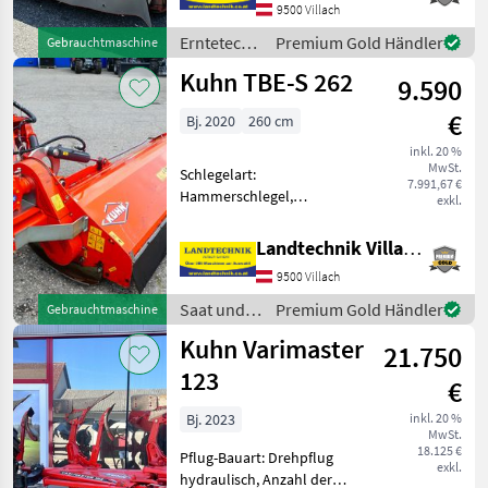
Aufbereiter, Beleuchtung,
9500 Villach
Pendelbock,
Erntetechnik
Premium Gold Händler
Gebrauchtmaschine
Klingenschnellverschluss
Grünland /
Kuhn TBE-S 262
Kuhn Frontscheib
9.590
Kuhn
€
Bj. 2020
260 cm
inkl. 20 %
MwSt.
Schlegelart:
7.991,67 €
Hammerschlegel,
exkl.
Freilaufgelenkwelle, hydr.
Seitenverschub, seitliche
Landtechnik Villach GmbH
Kufen, Bodenstützwalze
9500 Villach
Kuhn Seitenmulcher TBE-S
262 mit
Saat und
Premium Gold Händler
Gebrauchtmaschine
Hammerausführung,
Pflege /
Kuhn Varimaster
hydraulisch K
21.750
Kuhn
123
€
Bj. 2023
inkl. 20 %
MwSt.
18.125 €
Pflug-Bauart: Drehpflug
exkl.
hydraulisch, Anzahl der