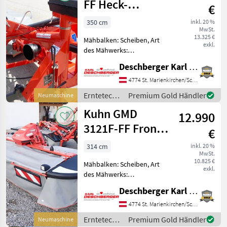
FF Heck-
€
Scheibenmähwerk
350 cm
inkl. 20 %
MwSt.
13.325 €
Mähbalken: Scheiben, Art
exkl.
des Mähwerks:
Heckmähwerke Kuhn GMD
Deschberger Karl Landtechnik GesmbH & Co KG
355-FF Heck-
Scheibenmähwerk mit 9
4774 St. Marienkirchen/Schärding
Mähscheiben, FAST-FIT
Erntetechnik
Premium Gold Händler
Neumaschine
Messerschnellwechsel,
Grünland /
Kuhn GMD
PROTECTADRIVE
12.990
Kuhn
Scheibenwelle
3121F-FF Front-
€
Scheibenmähwerk
314 cm
inkl. 20 %
MwSt.
10.825 €
Mähbalken: Scheiben, Art
exkl.
des Mähwerks:
Frontmähwerke,
Deschberger Karl Landtechnik GesmbH & Co KG
Beleuchtung Kuhn GMD
3121F-FF Front-
4774 St. Marienkirchen/Schärding
Scheibenmähwerk mit 3, 14
Erntetechnik
Premium Gold Händler
Neumaschine
m Arbeitsbreite, 3 m