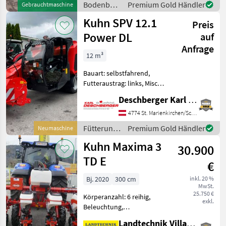
Bodenbearbeitung
Premium Gold Händler
Gebrauchtmaschine
Harmetallbesatz - mit
/ Kuhn
Kuhn SPV 12.1
Flügelscharen los
Preis
Power DL
auf
Anfrage
12 m³
Bauart: selbstfahrend,
Futteraustrag: links, Misch-
Anordnung: vertikal,
Deschberger Karl Landtechnik GesmbH & Co KG
Mischsystem: Schnecken
Kuhn SPV 12.1 Power DL:
4774 St. Marienkirchen/Schärding
Fassungsvermögen: 12 m³
Fütterungstechnik
Premium Gold Händler
Neumaschine
mit 1 vertikaler Mischsch
/ Kuhn
Kuhn Maxima 3
30.900
TD E
€
Bj. 2020
300 cm
inkl. 20 %
MwSt.
25.750 €
Körperanzahl: 6 reihig,
exkl.
Beleuchtung,
Fahrgassenschaltung,
Landtechnik Villach GmbH