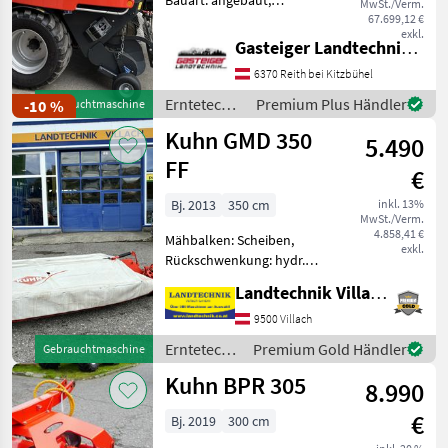
Bauart: angebaut,
MwSt./Verm.
Zentralschmierung: man.
67.699,12 €
exkl.
Zentralschmierung,
Gasteiger Landtechnik GmbH
Ballenkammer: feste
6370 Reith bei Kitzbühel
Ballenkammer,
Netzbindung,
Erntetechnik
Premium Plus Händler
-10 %
Gebrauchtmaschine
Rollenniederhalter,
Grünland /
Kuhn GMD 350
Schneidwerk Die P
5.490
Kuhn
FF
€
Bj. 2013
350 cm
inkl. 13%
MwSt./Verm.
4.858,41 €
Mähbalken: Scheiben,
exkl.
Rückschwenkung: hydr.
Rückschwenkung, Art des
Landtechnik Villach GmbH
Mähwerks: Heckmähwerke,
Beleuchtung,
9500 Villach
Anfahrtssicherung,
Erntetechnik
Premium Gold Händler
Gebrauchtmaschine
Klingenbox, Mech. / hydr.
Grünland /
Kuhn BPR 305
Mähholmentlastung Kuhn
8.990
Kuhn
€
Bj. 2019
300 cm