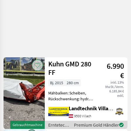
Kuhn GMD 280
6.990
FF
€
Bj. 2015
280 cm
inkl. 13%
MwSt./Verm.
6.185,84 €
Mähbalken: Scheiben,
exkl.
Rückschwenkung: hydr.
Rückschwenkung, Art des
Landtechnik Villach GmbH
Mähwerks: Heckmähwerke,
Beleuchtung,
9500 Villach
Klingenschnellverschluss,
Erntetechnik
Premium Gold Händler
Gebrauchtmaschine
Anfahrtssicherung Kuhn
Grünland /