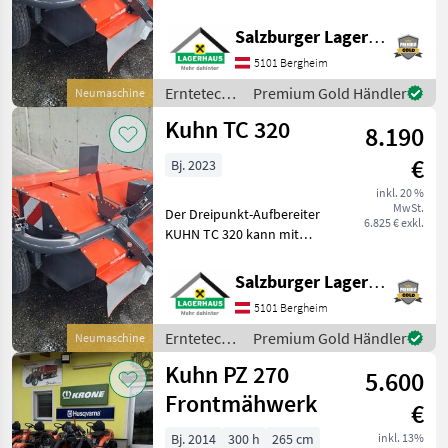
einem Frontmähwerk
kombiniert werden. Die
Salzburger Lagerhaus-Technik
Arbeitsbreite der Maschine
5101 Bergheim
beträgt 1, 80 m. der
Aufbereiterrotor ist mit V-fö
Erntetechnik
Premium Gold Händler
Neumaschine
Grünland /
Kuhn TC 320
8.190
Kuhn
€
Bj. 2023
inkl. 20 %
MwSt.
Der Dreipunkt-Aufbereiter
6.825 € exkl.
KUHN TC 320 kann mit
einem Frontmähwerk
kombiniert werden. Die
Salzburger Lagerhaus-Technik
Arbeitsbreite der Maschine
5101 Bergheim
beträgt 1, 80 m. der
Aufbereiterrotor ist mit V-fö
Erntetechnik
Premium Gold Händler
Neumaschine
Grünland /
Kuhn PZ 270
5.600
Kuhn
Frontmähwerk
€
Bj. 2014
300 h
265 cm
inkl. 13%