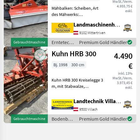
MwSt./Verm.
4.955,75 €
Mähbalken: Scheiben, Art
exkl.
des Mähwerks:
Frontmähwerke Kuhn PZ
Landmaschinenhandel Ouschan Anton
270 Frontmähwerk -
Arbeitsbreite 265cm -
9102 Mittertrixen
Perfekte Schwadablage
Erntetechnik
Premium Gold Händler
Gebrauchtmaschine
unterm Traktor -
Grünland /
Kuhn HRB 300
Schnitthöhenverstel
4.490
Kuhn
€
Bj. 1998
300 cm
inkl. 13%
MwSt./Verm.
Kuhn HRB 300 Kreiselegge 3
3.973,45 €
m, mit Stabwalze,
exkl.
Gelenkwelle, Huckepack,
Reparaturbedürftig- bei
Landtechnik Villach GmbH
einem Kreisel undicht, wie
9500 Villach
vom Kunden steht, prompt
verfügbar. Für we
Bodenbearbeitung
Premium Gold Händler
Gebrauchtmaschine
/ Kuhn