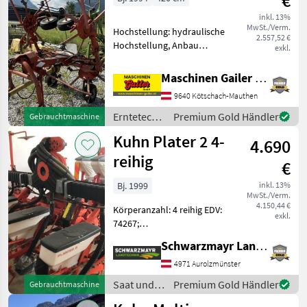
€
inkl. 13%
MwSt./Verm.
Hochstellung: hydraulische
2.557,52 €
Hochstellung, Anbau
exkl.
Kreisler,
Zinkenverlustsicherung,
Maschinen Gailer GmbH
Grenzstreueinrichtung,
9640 Kötschach-Mauthen
Schutzbügel
Gebrauchtmaschine mit
Erntetechnik
Premium Gold Händler
Gebrauchtmaschine
folgender Ausstattung: *
Grünland /
Kuhn Plater 2 4-
Schwe
4.690
Kuhn
reihig
€
Bj. 1999
inkl. 13%
MwSt./Verm.
4.150,44 €
Körperanzahl: 4 reihig EDV:
exkl.
74267;
Einzelkornsämaschine 4-
Schwarzmayr Landtechnik GmbH - Aurolzmünster
reihig - mit Schleppschar -
mti Andruckrollen - mit V-
4971 Aurolzmünster
Klutenräumer - mit
Saat und
Premium Gold Händler
Gebrauchtmaschine
Säscheiben für Mais, 2x
Pflege /
Kürbis