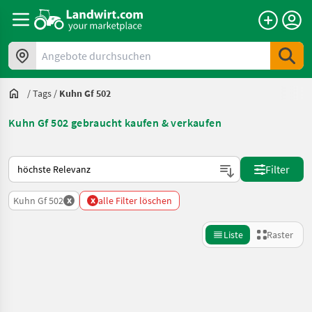
Angebote durchsuchen
/
Tags
/
Kuhn Gf 502
Kuhn Gf 502 gebraucht kaufen & verkaufen
So wird auf Landwirt.com sortiert
Filter
x
x
Kuhn Gf 502
alle Filter löschen
Liste
Raster
Suche