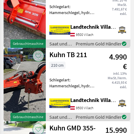
inkl. 20 %
MwSt.
Schlegelart:
7.491,67 €
Hammerschlegel, hydr.
exkl.
Seitenverschub, Walzen,
Freilauf im Getriebe,
Landtechnik Villach GmbH
seitliche Kufen Kuhn Profi
9500 Villach
Mulcher BPR 305, vorne mit
Variablen Blechschutz,
Saat und
Premium Gold Händler
Gebrauchtmaschine
hydr. Seite
Pflege /
Kuhn TB 211
4.990
Kuhn
€
210 cm
inkl. 13%
MwSt./Verm.
Schlegelart:
4.415,93 €
Hammerschlegel, hydr.
exkl.
Seitenverschub, Freilauf im
Getriebe, Bodenstützwalze
Landtechnik Villach GmbH
Kuhn Seitenmulcher TB 211
9500 Villach
mit Hammerausführung,
hydraulisch Klappbar mit
Saat und
Premium Gold Händler
Gebrauchtmaschine
Weitwi
Pflege /
Kuhn GMD 355-
15.990
Kuhn