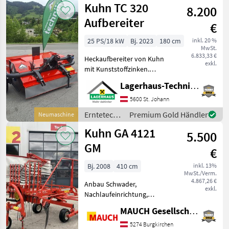
Kuhn TC 320
Heckmähwerk 280 c
8.200
Kuhn
Aufbereiter
€
25 PS/18 kW
Bj. 2023
180 cm
inkl. 20 %
MwSt.
6.833,33 €
Heckaufbereiter von Kuhn
exkl.
mit Kunststoffzinken.
Dreipunktanbau KAT II,
Lagerhaus-Technik St. Johann
Leistungsbedarf ca. 25 PS,
Räder nachlaufgelenkt,
5600 St. Johann
zusätzlich verriegelung der
Erntetechnik
Premium Gold Händler
Neumaschine
Räder am Hang, Au
Grünland /
Kuhn GA 4121
5.500
Kuhn
GM
€
Bj. 2008
410 cm
inkl. 13%
MwSt./Verm.
4.867,26 €
Anbau Schwader,
exkl.
Nachlaufeinrichtung,
Tandemachse, Schwadtuch
MAUCH Gesellschaft m.b.H. & Co.KG
Hier wird ein sehr schöner
Kuhn Schwader angeboten.
5274 Burgkirchen