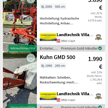
€
Bj. 2000
500 cm
inkl. 20 %
MwSt.
Hochstellung: hydraulische
3.075 € exkl.
Hochstellung, Anbau
Kreisler,
Streuwinkelverstellung,
Landtechnik Villach GmbH
Schutzbügel Kuhn
9500 Villach
Kreiselheuer GF 5001
Digidrive mit 4
Erntetechnik
Premium Gold Händler
Gebrauchtmaschine
eindrehbaren Kreiseln und
Grünland /
Kuhn GMD 500
je 6 Zi
1.990
Kuhn
€
Bj. 1996
200 cm
inkl. 13%
MwSt./Verm.
Mähbalken: Scheiben,
1.761,06 €
Rückschwenkung: mech.
exkl.
Rückschwenkung, Art des
Mähwerks: Heckmähwerke,
Landtechnik Villach GmbH
Schwadleitblech Kuhn
9500 Villach
Heckscheibenmähwerk
GMD 500, mit hydr.
Erntetechnik
Premium Gold Händler
Gebrauchtmaschine