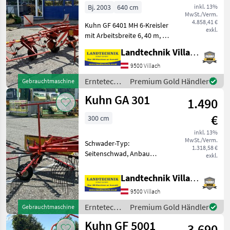
Bj. 2003
640 cm
inkl. 13%
MwSt./Verm.
4.858,41 €
Kuhn GF 6401 MH 6-Kreisler
exkl.
mit Arbeitsbreite 6, 40 m, 6
Kreiseln mit je 6 Zinken,
Landtechnik Villach GmbH
hydraulische Klappung,
Beleuchtung mit
9500 Villach
Warntafeln, mechanische
Erntetechnik
Premium Gold Händler
Gebrauchtmaschine
Abstellstütze vorne,
Grünland /
Kuhn GA 301
1.490
Kuhn
€
300 cm
inkl. 13%
MwSt./Verm.
Schwader-Typ:
1.318,58 €
Seitenschwad, Anbau
exkl.
Schwader Kuhn
Einkreiselschwader 301 G
Landtechnik Villach GmbH
Tandemachse, Gelenkwelle,
9500 Villach
Schutzbügel, Schwadtuch,
prompt verfügbar. Für
Erntetechnik
Premium Gold Händler
Gebrauchtmaschine
weitere Fragen st
Grünland /
Kuhn GF 5001
3.690
Kuhn