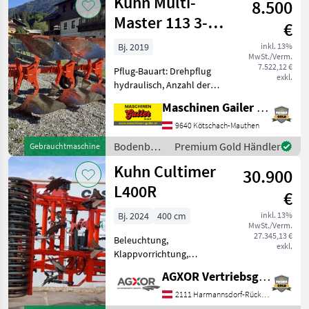
Kuhn Multi-
8.500
Kuhn
Master 113 3-
€
Schar Pflug
Bj. 2019
inkl. 13%
MwSt./Verm.
7.522,12 €
Pflug-Bauart: Drehpflug
exkl.
hydraulisch, Anzahl der
Schare: 3-schar, Vorschäler,
Maschinen Gailer GmbH
Steinsicherung, Stützrad
Schöner 3 Schar-Pflug Kuhn
9640 Kötschach-Mauthen
Multimaster 113 mit
Bodenbearbeitung
Premium Gold Händler
Gebrauchtmaschine
Baujahr 2019 - Me
/ Kuhn
Kuhn Cultimer
30.900
L400R
€
Bj. 2024
400 cm
inkl. 13%
MwSt./Verm.
27.345,13 €
Beleuchtung,
exkl.
Klappvorrichtung,
Scharspitzen EDV: 74205
AGXOR Vertriebsgesellschaft Ost GmbH
Grubber - mit 4m
Arbeitsbreite - mit 3 Balken
2111 Harmannsdorf-Rückersdorf
- mit 13 Zinken mit