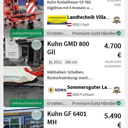
6.185,84 €
Kuhn Kreiselheuer GF 582
exkl.
Digidrive mit 6 Kreiseln und
je 5 Zinkenarmen,
Landtechnik Villach GmbH
Schwenkbock mit
Dämpferstreben, hydr.
9500 Villach
Klappung, Gelenkwelle,
Erntetechnik
Premium Gold Händler
Gebrauchtmaschine
mech.Grenzstreueinrichtung,
Grünland /
Kuhn GMD 800
Sc
4.700
Kuhn
Gll
€
Bj. 2011
300 cm
MwSt nicht
ausweisbar
Mähbalken: Scheiben,
Rückschwenkung: mech.
Rückschwenkung, Art des
Sommersguter Landmaschinen GmbH
Mähwerks: Heckmähwerke,
Hochstellung Gebrauchtes
8654 Fischbach
Mähwerk Kuhn GMD 800 Gll
Erntetechnik
Premium Gold Händler
Gebrauchtmaschine
-8 Mähscheiben -3, 00m Arb
Grünland /
Kuhn GF 6401
5.490
Kuhn
MH
€