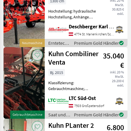
1300 cm
inkl. 20 %
MwSt.
30.825 €
Hochstellung: hydraulische
exkl.
Hochstellung, Anhänge
Kreisler, Beleuchtung,
Deschberger Karl Landtechnik GesmbH & Co KG
Zinkenverlustsicherung,
Transport Fahrwerk,
4774 St. Marienkirchen/Schärding
Streuwinkelverstellung,
Erntetechnik
Premium Gold Händler
Neumaschine
Schutzbügel !!AKTION
Grünland /
Kuhn Combiliner
MASCHINENB
35.040
Kuhn
Venta
€
Bj. 2015
inkl. 20 %
MwSt.
29.200 €
Klassifizierung:
exkl.
Gebrauchtmaschine;
Seriennummer/Fahrgestellnummer:
LTC Süd-Ost
52-25209; Weitere
Maschinenmerkmale: Kuhn
7503 Großpetersdorf
Combiliner Venta
Saat und
Premium Gold Händler
Gebrauchtmaschine
Sämaschine
Pflege /
Kuhn PLanter 2
Gebrauchtmaschine. - Typ
6.800
Kuhn