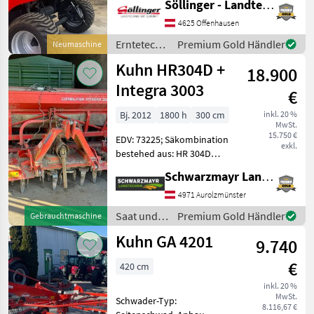
Söllinger - Landtechnik GmbH
Ballenkammer, Druckluft,
Netzbindung,
4625 Offenhausen
Rollenniederhalter,
Erntetechnik
Premium Gold Händler
Neumaschine
Schneidwerk Sofort
Grünland /
Kuhn HR304D +
verfügbar! Druckluftbre
18.900
Kuhn
Integra 3003
€
Bj. 2012
1800 h
300 cm
inkl. 20 %
MwSt.
15.750 €
EDV: 73225; Säkombination
exkl.
bestehed aus: HR 304D
Kreiselegge - mit 3, 0m
Schwarzmayr Landtechnik GmbH - Aurolzmünster
Arbeitsbreite - mit 10
Zinkenträger mit
4971 Aurolzmünster
Zinkenschnellwechsler -
Saat und
Premium Gold Händler
Gebrauchtmaschine
mit Gelenkwell mit Nock
Pflege /
Kuhn GA 4201
9.740
Kuhn
€
420 cm
inkl. 20 %
MwSt.
Schwader-Typ:
8.116,67 €