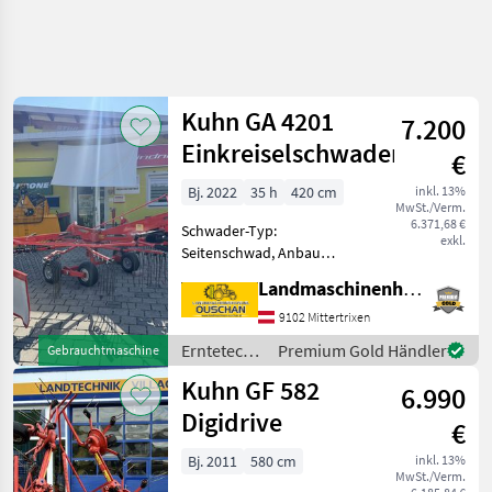
Kuhn GA 4201
7.200
Einkreiselschwader
€
Bj. 2022
35 h
420 cm
inkl. 13%
MwSt./Verm.
6.371,68 €
Schwader-Typ:
exkl.
Seitenschwad, Anbau
Schwader, Tandemachse,
Landmaschinenhandel Ouschan Anton
Schwadtuch Neuwertiger
Kuhn GA 4201
9102 Mittertrixen
Einkreiselschwader -
Erntetechnik
Premium Gold Händler
Gebrauchtmaschine
Arbeitsbreite 420cm -
Grünland /
Kuhn GF 582
Dreipunktanbau Kat II -
6.990
Kuhn
Däm
Digidrive
€
Bj. 2011
580 cm
inkl. 13%
MwSt./Verm.