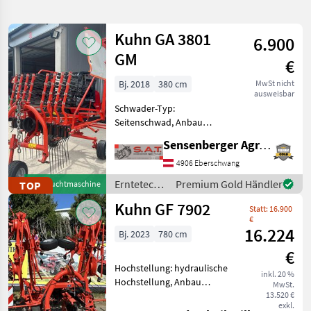
verfeinern
Kuhn GA 3801
6.900
Kategorie
Land
Filter
2
GM
€
1.528
Bj. 2018
380 cm
MwSt nicht
AKTUELLER
Zurücksetzen
Ergebnisse
ausweisbar
PFAD
anzeigen
Schwader-Typ:
Kuhn
Seitenschwad, Anbau
Gf 502
Schwader, Schwadtuch,
Sensenberger Agrar-Technik
Federentlastung
KATEGORIE
Gebrauchter -Kuhn GA 3801
4906 Eberschwang
WÄHLEN
GM Kreiselschwader -
Erntetechnik
Premium Gold Händler
TOP
Gebrauchtmaschine
Baujahr 2018 -10
Landtechnik
1.489
Grünland /
Kuhn GF 7902
Zinkenarme Abnehmbar -4
Statt: 16.900
Kuhn
Zinke
€
Sonstiges
15
16.224
Bj. 2023
780 cm
€
Kommunaltechnik
14
Hochstellung: hydraulische
inkl. 20 %
Hochstellung, Anbau
MwSt.
Futtermittel
3
Kreisler, Beleuchtung,
13.520 €
exkl.
Grenzstreueinrichtung,