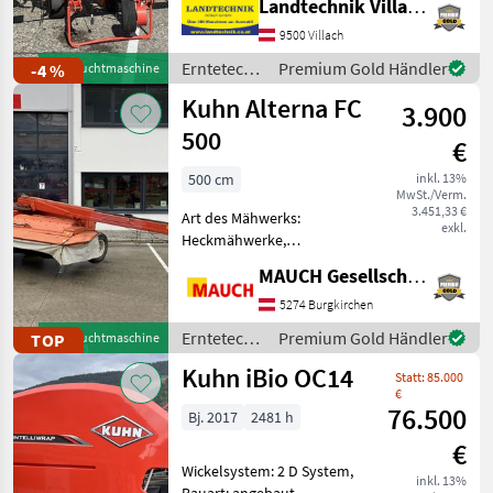
Landtechnik Villach GmbH
Lohnarbeit und Jobs
3
Streuwinkelverstellung,
9500 Villach
Schutzbügel Kuhn
Bautechnik
2
Kreiselzettwender GF 7902
Erntetechnik
Premium Gold Händler
-4 %
Gebrauchtmaschine
mit 8 Krei
Grünland /
Kuhn Alterna FC
Alle 7
3.900
Kuhn
anzeigen
500
€
MARKTPLATZ
500 cm
inkl. 13%
MwSt./Verm.
Marktplatz
Händlerangebote
Kleinanzeigen
3.451,33 €
Art des Mähwerks:
exkl.
Heckmähwerke,
Mähbalken: Scheiben,
MAUCH Gesellschaft m.b.H. & Co.KG
Schwadleitblech,
Schnitthöhenverstellung,
5274 Burgkirchen
Hochstellung, Beleuchtung,
Erntetechnik
Premium Gold Händler
TOP
Gebrauchtmaschine
Aufbereiter Ausstattung: -
Grünland /
Kuhn iBio OC14
110 PS Leistungsbed
Statt: 85.000
Kuhn
€
76.500
Bj. 2017
2481 h
€
Wickelsystem: 2 D System,
inkl. 13%