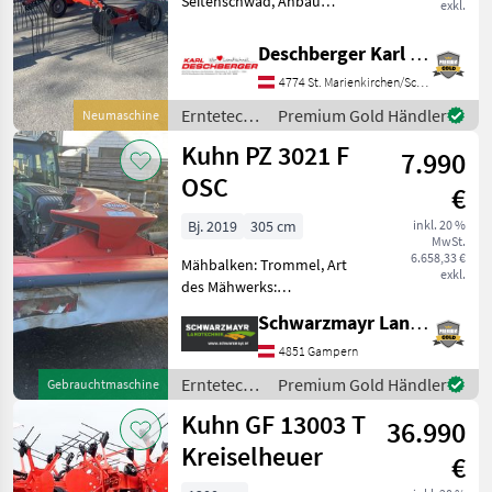
Seitenschwad, Anbau
exkl.
Schwader,
Nachlaufeinrichtung,
Deschberger Karl Landtechnik GesmbH & Co KG
Tandemachse Kuhn GA
4774 St. Marienkirchen/Schärding
4201 Schwader mit 11
Zinkenarmen abnehmbar
Erntetechnik
Premium Gold Händler
Neumaschine
mit je 4 Doppelzinken,
Grünland /
Kuhn PZ 3021 F
geschlossenes wa
7.990
Kuhn
OSC
€
Bj. 2019
305 cm
inkl. 20 %
MwSt.
6.658,33 €
Mähbalken: Trommel, Art
exkl.
des Mähwerks:
Frontmähwerke,
Schwarzmayr Landtechnik GmbH - Gampern
Schnitthöhenverstellung,
Schwadleitblech EDV:
4851 Gampern
72450;
Erntetechnik
Premium Gold Händler
Gebrauchtmaschine
Fronttrommelmähwerk -
Grünland /
Kuhn GF 13003 T
mit 3, 05m Arbeitsbreite -
36.990
Kuhn
mit Schnitth
Kreiselheuer
€