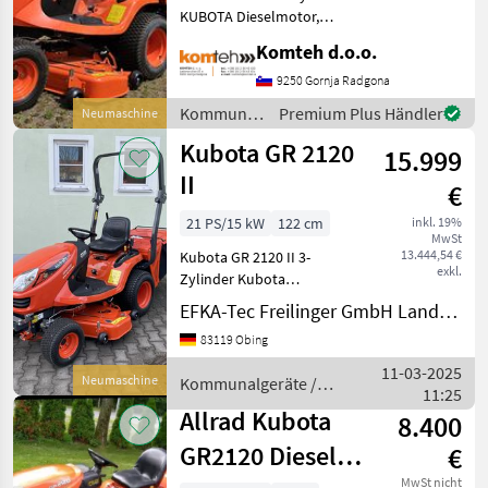
KUBOTA Dieselmotor,
Motorleistung max. 15, 6 kW
Komteh d.o.o.
(21, 0 PS), Abgasstufe V,
Kraftstofftank 18 l
9250 Gornja Radgona
Getriebe:HST-Getriebe, max.
Kommunalgeräte
Premium Plus Händler
Neumaschine
Geschwindigkeit 9, 0
/ Kubota
Kubota GR 2120
15.999
II
€
21 PS/15 kW
122 cm
inkl. 19%
MwSt
13.444,54 €
Kubota GR 2120 II 3-
exkl.
Zylinder Kubota
Dieselmotor 21 PS HST-
EFKA-Tec Freilinger GmbH Landmaschinen
Getriebe max. 9 km/h
83119 Obing
Permanenter Allradantrieb
Zwischenachsmähwerk
11-03-2025
Neumaschine
Kommunalgeräte /
122cm Grasfangbehälter
11:25
Kubota
450 l Ink
Allrad Kubota
8.400
GR2120 Diesel-
€
MwSt nicht