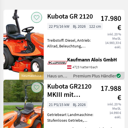
verfeinern
Kubota GR 2120
17.980
Kategorie
Land
Filter
2
€
22 PS/16 kW
Bj. 2026
122 cm
6
inkl. 20 %
AKTUELLER
Zurücksetzen
Ergebnisse
MwSt.
Treibstoff: Diesel, Antrieb:
PFAD
14.983,33 €
anzeigen
Allrad, Beleuchtung,
exkl.
Kubota
Tiefenführungsrollen
Gr 2120
Neugerät Lagernd Kubota
4wd
Kaufmann Alois GmbH
GR 2120, Allrad, 3-Zylinder
4723 Natternbach
KATEGORIE
Kubota-Diesel-Motor,
WÄHLEN
Wassergekühlt, 18 L
Haus und
Premium Plus Händler
Neumaschine
Garten /
Kubota GR2120
Sonstiges
3
17.988
Kubota
MKIII mit
€
Kommunaltechnik
2
Sturzbügel ***
21 PS/15 kW
Bj. 2026
inkl. 20 %
MwSt.
LAGERND!!!
Landtechnik
1
14.990 €
Getriebeart Landmaschine:
exkl.
Stufenloses Getriebe,
MARKTPLATZ
Plattform: ohne Kabine,