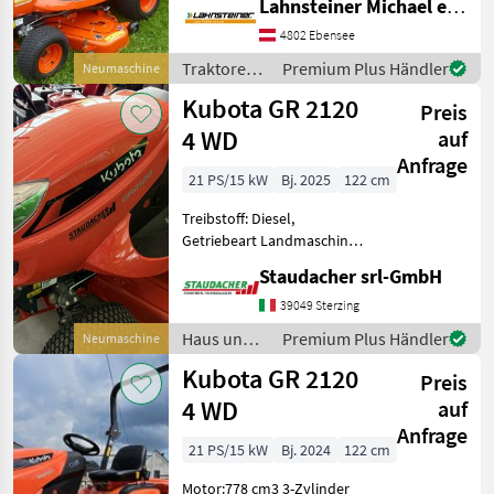
Lahnsteiner Michael e.U.
Antrieb: Allrad Neuer
Marktplatz
Händlerangebote
Kleinanzeigen
KUBOTA Allrad-
4802 Ebensee
Rasentraktor GR 2120 mit
Traktoren /
Premium Plus Händler
Neumaschine
Sturzbügel Kubota-Flüster-
Kubota
Kubota GR 2120
Diesel
Preis
4 WD
auf
Anfrage
21 PS/15 kW
Bj. 2025
122 cm
Treibstoff: Diesel,
Getriebeart Landmaschine:
Hydrostatgetriebe, Antrieb:
Staudacher srl-GmbH
Allrad, Servolenkung,
Beleuchtung,
39049 Sterzing
Tiefenführungsrollen,
Haus und
Premium Plus Händler
Neumaschine
Antrieb: Allrad
Garten /
Kubota GR 2120
ABENTEUERLUSTIG IM
Preis
Kubota
GELÄN
4 WD
auf
Anfrage
21 PS/15 kW
Bj. 2024
122 cm
Motor:778 cm3 3-Zylinder