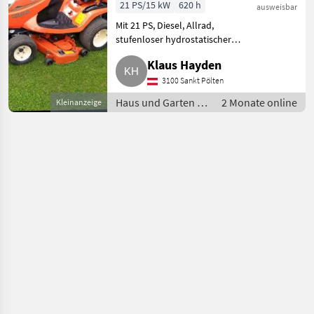
Profimäher,
21 PS/15 kW
620 h
ausweisbar
Mulcher,
Mit 21 PS, Diesel, Allrad,
stufenloser hydrostatischer
Rasentraktor
Fahrantrieb, 1, 22 m
Klaus Hayden
Kubota GR2120
Schnittbreite,
verstopfungsfreies Mähen, hydr.
3100 Sankt Pölten
Aushebung, Servolenkung, 620
Haus und Garten /
2 Monate online
Kleinanzeige
Bstd.. Haus un
Rasentraktor