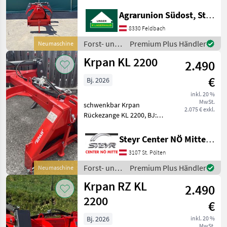
Rückezange als
Neumaschine! Diese
Agrarunion Südost, Standort Gniebing
Rückezange zeichnet sich
8330 Feldbach
durch ihre schwenkbare
Funktionalität und die
Forst- und
Premium Plus Händler
Neumaschine
Zustandsklasse "
Holztechnik
Krpan KL 2200
2.490
/ Krpan
€
Bj. 2026
inkl. 20 %
MwSt.
schwenkbar Krpan
2.075 € exkl.
Rückezange KL 2200, BJ:
2026, Öffnungsweite: 2, 20
m, Schwenkwinkel
Steyr Center NÖ Mitte Landmaschinentechnik GmbH
beidseitig 40°, Dreipunkt-
3107 St. Pölten
Anbau, Standort: RLH
Hofstetten,
Forst- und
Premium Plus Händler
Neumaschine
Ansprechpartner: Andre
Holztechnik
Krpan RZ KL
2.490
/ Krpan
2200
€
Bj. 2026
inkl. 20 %
MwSt.