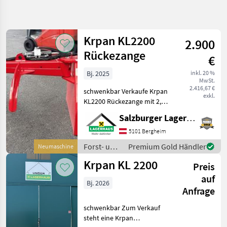
Suche
verfeinern
Krpan KL2200
2.900
Kategorie
Land
Filter
2
Rückezange
€
12
Bj. 2025
inkl. 20 %
AKTUELLER
Zurücksetzen
Ergebnisse
MwSt.
PFAD
2.416,67 €
anzeigen
schwenkbar Verkaufe Krpan
exkl.
Krpan Kl 2200
KL2200 Rückezange mit 2,
Schwenkbar
2m Öffnungsweite und
Kl 2200
Salzburger Lagerhaus-Technik
Schwenkvorrichtung Wir
Pivotant
vom Verkaufsteam der
5101 Bergheim
LAGERHAUS TECHNIK
KATEGORIE
Forst- und
Premium Gold Händler
Neumaschine
WÄHLEN
stehen gerne für Fragen zur
Holztechnik
Krpan KL 2200
Preis
/ Krpan
Forsttechnik
12
auf
Bj. 2026
Anfrage
MARKTPLATZ
schwenkbar Zum Verkauf
Marktplatz
Händlerangebote
Kleinanzeigen
steht eine Krpan