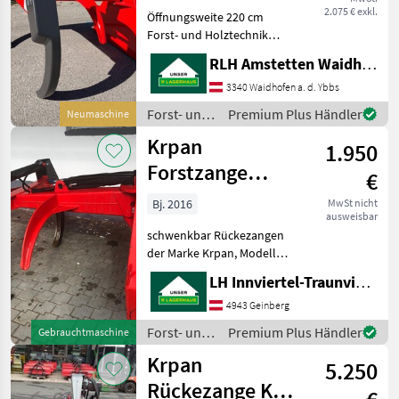
2.075 € exkl.
Öffnungsweite 220 cm
Forst- und Holztechnik
Rückezangen
RLH Amstetten Waidhofen/Ybbs
3340 Waidhofen a. d. Ybbs
Forst- und
Premium Plus Händler
Neumaschine
Holztechnik
Krpan
1.950
/ Krpan
Forstzange
€
KL2200
Bj. 2016
MwSt nicht
ausweisbar
schwenkbar Rückezangen
der Marke Krpan, Modell
aus dem Baujahr 2016,
LH Innviertel-Traunviertel-Urfahr eGen, Geinberg
zeichnen sich durch ihre
herausragende Qualität
4943 Geinberg
und Langlebigkeit aus.
Forst- und
Premium Plus Händler
Gebrauchtmaschine
Diese Rückezange ist eine
Holztechnik
Krpan
5.250
/ Krpan
Rückezange KL