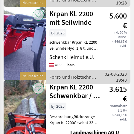
19:28
Neumaschine
/ Krpan
Krpan KL 2200
5.600
mit Seilwinde
€
Bj. 2023
inkl. 20 %
MwSt.
4.666,67 €
schwenkbar Krpan KL 2200
exkl.
Seilwinde Hyd. 1, 8 t. und
Funksteuerung 30m Seil
Schenk Helmut e.U.
7mm Irrtümer vorbehalten
4162 Julbach
Forst- und Holztechnik
Rückezangen
02-08-2023
Neumaschine
Forst- und Holztechnik
19:43
/ Krpan
Krpan KL 2200
3.615
Schwenkbar / KL
€
2200 pivotant
Bj. 2025
Normalsatz
(8,1 %)
3.344,13 €
BeschreibungRückezange
exkl.
Krpan KL2200Gewicht 336
kgSchwenkwinkel + / -
Landmaschinen AG Uettligen