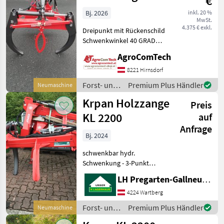
€
2200
Bj. 2026
inkl. 20 %
MwSt.
4.375 € exkl.
Dreipunkt mit Rückenschild
Schwenkwinkel 40 GRAD
Steuerung mit
AgroComTech
Traktorhydraulik Greifer
mit Öffnungsweite von
8221 Hirnsdorf
2200mm Seilwinde
Forst- und
Premium Plus Händler
Neumaschine
hydraulisch 1.8 t KL 2200 30
Holztechnik
Krpan Holzzange
Preis
/ Krpan
KL 2200
auf
Anfrage
Bj. 2024
schwenkbar hydr.
Schwenkung - 3-Punkt
Aufnahme Forst- und
LH Pregarten-Gallneukirchen, Pregarten
Holztechnik Rückezangen
4224 Wartberg
Forst- und
Premium Plus Händler
Neumaschine
Holztechnik