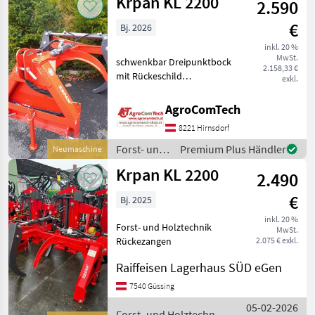
Krpan KL 2200
2.590
/ Krpan
€
Bj. 2026
inkl. 20 %
MwSt.
schwenkbar Dreipunktbock
2.158,33 €
mit Rückeschild
exkl.
Schwenkwinkel beidseitig
40° Steuerung mit
AgroComTech
Traktorhydraulik Greifer
8221 Hirnsdorf
mit Öffnungsweite von
2200mm LAGERWARE
Forst- und
Premium Plus Händler
Neumaschine
Eigengewich
Holztechnik
Krpan KL 2200
2.490
/ Krpan
€
Bj. 2025
inkl. 20 %
Forst- und Holztechnik
MwSt.
Rückezangen
2.075 € exkl.
Raiffeisen Lagerhaus SÜD eGen
7540 Güssing
05-02-2026
Forst- und Holztechnik