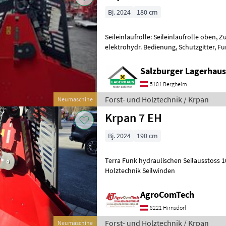
Bj. 2024
180 cm
Seileinlaufrolle: Seileinlaufrolle oben, Z
elektrohydr. Bedienung, Schutzgitter, F
Seilwinden von 4-10 Tonnen Lagernd mi
Salzburger Lagerhaus
5101 Bergheim
Forst- und Holztechnik / Krpan
Neumaschine
Krpan 7 EH
Bj. 2024
190 cm
Terra Funk hydraulischen Seilausstoss 
Holztechnik Seilwinden
AgroComTech
8221 Hirnsdorf
Forst- und Holztechnik / Krpan
Neumaschine