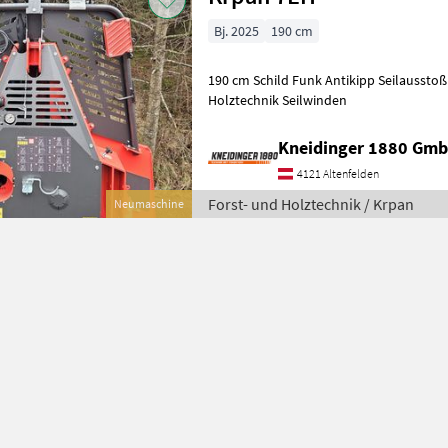
Bj. 2025
190 cm
190 cm Schild Funk Antikipp Seilausstoß 80 meter Seil Forst- und
Holztechnik Seilwinden
Kneidinger 1880 Gmb
4121 Altenfelden
Forst- und Holztechnik / Krpan
Neumaschine