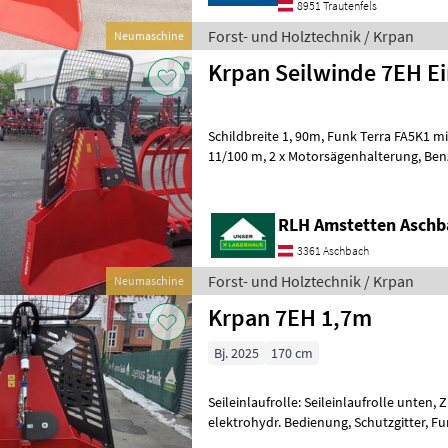
8951 Trautenfels
Forst- und Holztechnik / Krpan
Neumaschine
Krpan Seilwinde 7EH E
Schildbreite 1, 90m, Funk Terra FA5K1 mit Anti-Kippfunktion, Seil
11/100 m, 2 x Motorsägenhalterung, Benzinkanisterhalterung,
Gelenkwelle Forst- und Holztechnik Sei
RLH Amstetten Aschb
3361 Aschbach
Forst- und Holztechnik / Krpan
Neumaschine
Krpan 7EH 1,7m
Bj. 2025
170 cm
Seileinlaufrolle: Seileinlaufrolle unten, 
elektrohydr. Bedienung, Schutzgitter, F
Ausstattung Zugkraft 6, 5 to mittlere