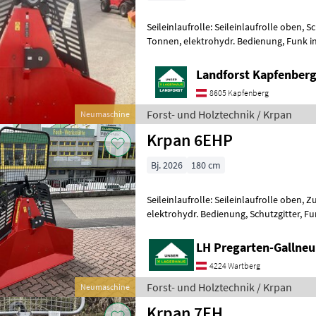
Seileinlaufrolle: Seileinlaufrolle oben, Sc
Tonnen, elektrohydr. Bedienung, Funk in
630 Kilo Schildbreite 1, 9m F
Landforst Kapfenber
8605 Kapfenberg
Forst- und Holztechnik / Krpan
Neumaschine
Krpan 6EHP
Bj. 2026
180 cm
Seileinlaufrolle: Seileinlaufrolle oben, Z
elektrohydr. Bedienung, Schutzgitter, F
von Krpan. Bewährte Technik mit ein
LH Pregarten-Gallneu
4224 Wartberg
Forst- und Holztechnik / Krpan
Neumaschine
Krpan 7EH