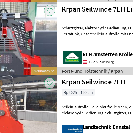
Krpan Seilwinde 7EH E
Schutzgitter, elektrohydr. Bedienung, Fu
Terrafunk, Untereseileinlaufrolle mit Endabschaltung, Seilausstoß,
Wekzeugfach Forst- und Holztechni
RLH Amstetten Krölle
3365 Allhartsberg
Forst- und Holztechnik / Krpan
Neumaschine
Krpan Seilwinde 7EH
Bj. 2025
190 cm
Seileinlaufrolle: Seileinlaufrolle oben, Z
elektrohydr. Bedienung, Schutzgitter, F
Lagernde Neumaschine - sofort verfügb
Landtechnik Ennstal