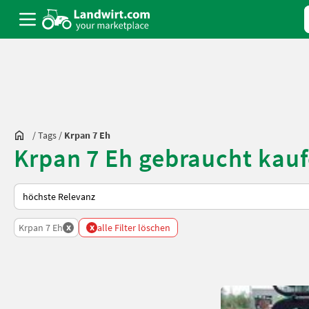
/
Tags
/
Krpan 7 Eh
Krpan 7 Eh gebraucht kau
So wird auf Landwirt.com sortiert
x
x
Krpan 7 Eh
alle Filter löschen