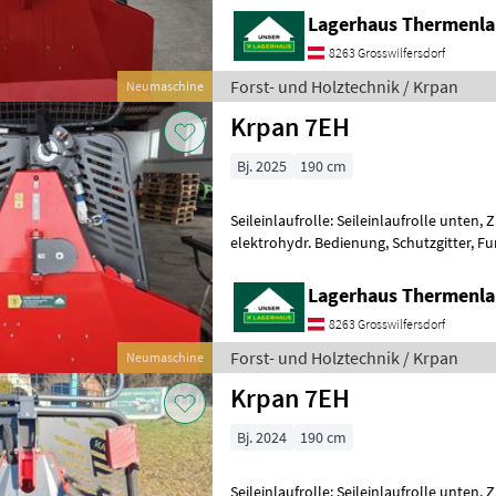
Lagerhaus Thermenl
8263 Grosswilfersdorf
Forst- und Holztechnik / Krpan
Neumaschine
Krpan 7EH
Bj. 2025
190 cm
Seileinlaufrolle: Seileinlaufrolle unten, 
elektrohydr. Bedienung, Schutzgitter, Funk Kr
Ausstattung Zugkraft 6, 5 to mitt
Lagerhaus Thermenl
8263 Grosswilfersdorf
Forst- und Holztechnik / Krpan
Neumaschine
Krpan 7EH
Bj. 2024
190 cm
Seileinlaufrolle: Seileinlaufrolle unten, 