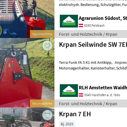
elektrohydr. Bedienung, Schutzgitter, Fun
hydr. Seilausstoß Funk-Seilwinde
Agrarunion Südost, S
8330 Feldbach
Forst- und Holztechnik / Krpan
Neumaschine
Krpan Seilwinde SW 7
Terra Funk FA 5 K1 mit Antikipp, Anpressr
Motorsägenhalter, Kanisterhalter, Schildbreite 1, 9m, 120 m Seil 11
mm Forst- und Holztechnik Seilwinde
RLH Amstetten Waidh
3340 Waidhofen a. d. Ybbs
Forst- und Holztechnik / Krpan
Neumaschine
Krpan 7 EH
Bj. 2025