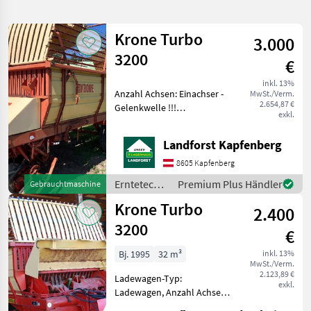
verfeinern
Krone Turbo
3.000
Kategorie
Land
Filter
2
3200
€
3
inkl. 13%
AKTUELLER
Anzahl Achsen: Einachser -
Zurücksetzen
Ergebnisse
MwSt./Verm.
PFAD
2.654,87 €
Gelenkwelle !!!
anzeigen
exkl.
Krone
Privatverkauf!!! Um Ihnen
Turbo
unnötige Wartezeiten oder
3200
Landforst Kapfenberg
Wegstrecken zu ersparen,
bitten wir Sie um vorherige
8605 Kapfenberg
KATEGORIE
Kontaktaufnahme
WÄHLEN
Erntetechnik
Premium Plus Händler
Gebrauchtmaschine
Grünland /
Krone Turbo
Landtechnik
3
2.400
Krone
3200
€
MARKTPLATZ
Bj. 1995
32 m³
inkl. 13%
MwSt./Verm.
Marktplatz
Händlerangebote
Kleinanzeigen
2.123,89 €
Ladewagen-Typ:
exkl.
Ladewagen, Anzahl Achsen:
Einachser,