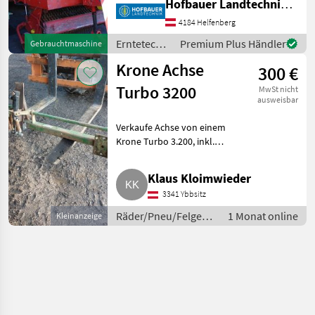
Hofbauer Landtechnik GmbH
Fremdkörpersicherung,
Knickdeichsel, Kratzboden,
4184 Helfenberg
Messersicherung
Erntetechnik
Premium Plus Händler
Gebrauchtmaschine
Erntetechnik Grünland
Grünland /
Ladewagen
Krone Achse
300 €
Krone
Turbo 3200
MwSt nicht
ausweisbar
Verkaufe Achse von einem
Krone Turbo 3.200, inkl.
Bremszylinder, Spur 1.500 mm,
AM/NÖ. Räder/Pneu/Felgen
Klaus Kloimwieder
Sonstige Räder/Pneu/Felgen
3341 Ybbsitz
Räder/Pneu/Felgen /
1 Monat online
Kleinanzeige
Sonstige
Räder/Pneu/Felgen